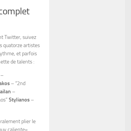
 complet
t Twitter, suivez
 quatorze artistes
rythme, et parfois
tte de talents :
–
lakos
– “2nd
ailan
–
aos”
Stylianos
–
ralement plier le
«muy caliente»