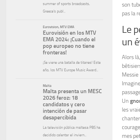
son tu
pas la 
Le p
un é
Alors là
bêtisie
Messie d
Imaginez
passage 
Un
gno
les vrai
chante
courage
mes pet