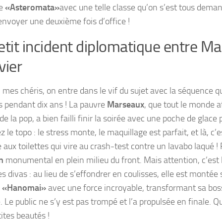
be
«Asteromata»
avec une telle classe qu’on s’est tous demand
renvoyer une deuxième fois d’office !
etit incident diplomatique entre M
vier
, mes chéris, on entre dans le vif du sujet avec la séquence q
rs pendant dix ans ! La pauvre
Marseaux
, que tout le monde 
e la pop, a bien failli finir la soirée avec une poche de glace 
 le topo : le stress monte, le maquillage est parfait, et là, c
aux toilettes qui vire au crash-test contre un lavabo laqué ! 
n
monumental en plein milieu du front. Mais attention, c’est 
es divas : au lieu de s’effondrer en coulisses, elle est montée
r
«Hanomai»
avec une force incroyable, transformant sa bos
. Le public ne s’y est pas trompé et l’a propulsée en finale.
ites beautés !