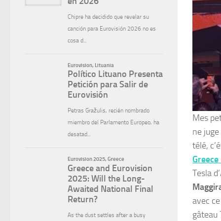
Mes pet
ne juge 
télé, c
Greece
Tesla d
Maggir
avec ce 
gâteau 