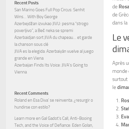
Recent Posts
de
Rosa
San Marino Goes Full Pop Circus: Senhit
de Grèc
Wins… With Boy George
dans la 
Azerbejdžan izvukao JIVU: pesma “strogo
poverljivo”, a Beč neka se spremi
Le v
Azerbaïdjan sort JIVA du chapeau… et garde
la chanson sous clé
dim
JIVA es la elegida: Azerbaiyán vuelve al juego
grande en Viena
Après u
Azerbaijan Finds Its Voice: JIVA’s Going to
monde e
Vienna
surtout 
le
diman
Recent Comments
Ros
Roland
en
Esa Diva’ se reinventa: ¿resurgir o
hundirse con estilo?
Stef
Eva
Learn more
en
Gal Gadot’s Call, Anti-Booing
Ma
Tech, and the Voice of Defiance: Eden Golan,