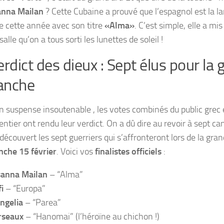
nna Mailan
? Cette Cubaine a prouvé que l’espagnol est la la
e cette année avec son titre
«Alma»
. C’est simple, elle a mis
salle qu’on a tous sorti les lunettes de soleil !
erdict des dieux : Sept élus pour la g
anche
n suspense insoutenable , les votes combinés du public grec 
ntier ont rendu leur verdict. On a dû dire au revoir à sept ca
découvert les sept guerriers qui s’affronteront lors de la gran
che 15 février
. Voici vos
finalistes officiels
:
anna Mailan
– “Alma”
i
– “Europa”
ngelia
– “Parea”
rseaux
– “Hanomai” (l’héroïne au chichon !)