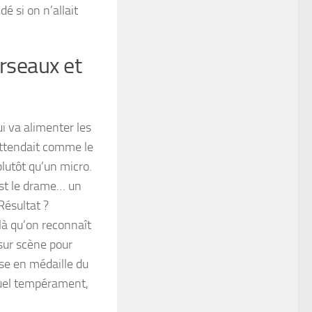
é si on n’allait
arseaux et
ui va alimenter les
attendait comme le
plutôt qu’un micro.
’est le drame… un
Résultat ?
là qu’on reconnaît
 sur scène pour
se en médaille du
 Quel tempérament,