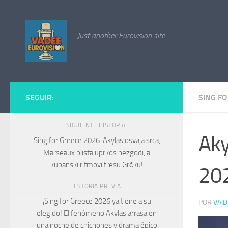
Saltar al contenido
Just another Eurovision site
SEGUIR:
SING F
SIGUIENTE HISTORIA
Aky
Sing for Greece 2026: Akylas osvaja srca,
Marseaux blista uprkos nezgodi, a
kubanski ritmovi tresu Grčku!
20
HISTORIA PREVIA
¡Sing for Greece 2026 ya tiene a su
POR
VA D
elegido! El fenómeno Akylas arrasa en
una noche de chichones y drama épico