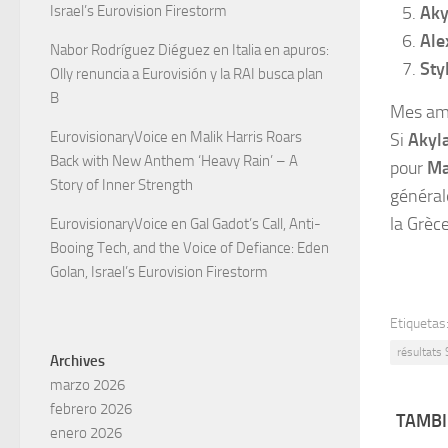
Aky
Israel’s Eurovision Firestorm
Ale
Nabor Rodríguez Diéguez
en
Italia en apuros:
Sty
Olly renuncia a Eurovisión y la RAI busca plan
B
Mes amo
EurovisionaryVoice
en
Malik Harris Roars
Si
Akyl
Back with New Anthem ‘Heavy Rain’ – A
pour
Ma
Story of Inner Strength
général
la Grèce
EurovisionaryVoice
en
Gal Gadot’s Call, Anti-
Booing Tech, and the Voice of Defiance: Eden
Golan, Israel’s Eurovision Firestorm
Etiquetas
résultats 
Archives
marzo 2026
febrero 2026
TAMBI
enero 2026