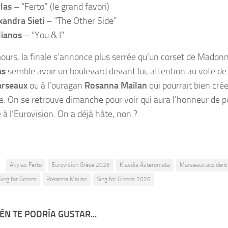
las
– “Ferto” (le grand favori)
xandra Sieti
– “The Other Side”
lianos
– “You & I”
urs, la finale s’annonce plus serrée qu’un corset de Madonn
as
semble avoir un boulevard devant lui, attention au vote d
rseaux
ou à l’ouragan
Rosanna Mailan
qui pourrait bien crée
e. On se retrouve dimanche pour voir qui aura l’honneur de po
 à l’Eurovision. On a déjà hâte, non ?
:
Akylas Ferto
Eurovision Grèce 2026
Klavdia Asteromata
Marseaux accident
Sing for Greece
Rosanna Mailan
Sing for Greece 2026
ÉN TE PODRÍA GUSTAR...