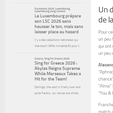
Un d
de la
Pour ce
un peu !)
qui ont 
un peu 
Alexand
“Aphrod
chance
“Alma”
“You & 
Franch
match 