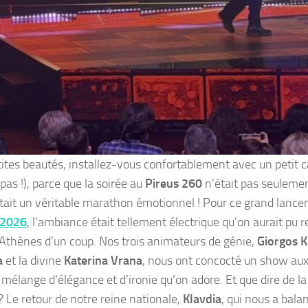
ites beautés, installez-vous confortablement avec un petit ca
pas !), parce que la soirée au
Pireus 260
n’était pas seuleme
’était un véritable marathon émotionnel ! Pour ce grand lanc
 2026
, l’ambiance était tellement électrique qu’on aurait pu 
’Athènes d’un coup. Nos trois animateurs de génie,
Giorgos K
a
et la divine
Katerina Vrana
, nous ont concocté un show aux
mélange d’élégance et d’ironie qu’on adore. Et que dire de la 
? Le retour de notre reine nationale,
Klavdia
, qui nous a bala