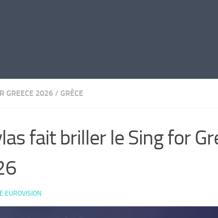
OR GREECE 2026
/
GRÈCE
las fait briller le Sing for G
26
E EUROVISION
·