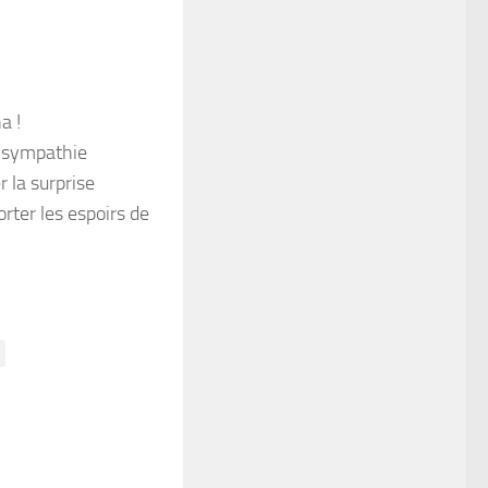
a !
e sympathie
r la surprise
rter les espoirs de