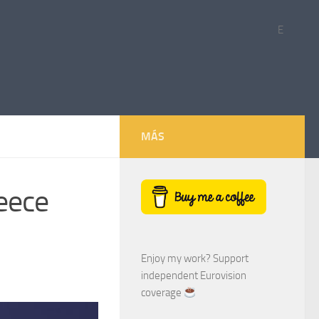
E
MÁS
reece
Enjoy my work? Support
independent Eurovision
coverage