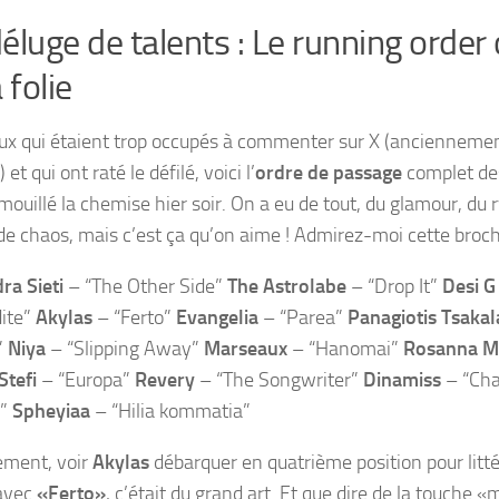
éluge de talents : Le running order
 folie
ux qui étaient trop occupés à commenter sur X (anciennemen
 et qui ont raté le défilé, voici l’
ordre de passage
complet des
mouillé la chemise hier soir. On a eu de tout, du glamour, du 
de chaos, mais c’est ça qu’on aime ! Admirez-moi cette broche
ra Sieti
– “The Other Side”
The Astrolabe
– “Drop It”
Desi G
ite”
Akylas
– “Ferto”
Evangelia
– “Parea”
Panagiotis Tsaka
”
Niya
– “Slipping Away”
Marseaux
– “Hanomai”
Rosanna M
Stefi
– “Europa”
Revery
– “The Songwriter”
Dinamiss
– “Ch
I”
Spheyiaa
– “Hilia kommatia”
ement, voir
Akylas
débarquer en quatrième position pour litté
avec
«Ferto»
, c’était du grand art. Et que dire de la touche 