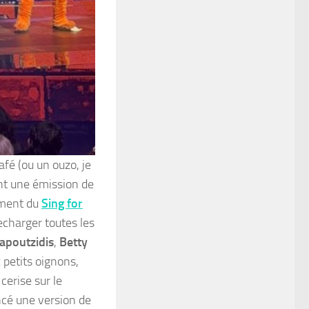
fé (ou un ouzo, je
nt une émission de
ement du
Sing for
recharger toutes les
apoutzidis
,
Betty
 petits oignons,
cerise sur le
ncé une version de