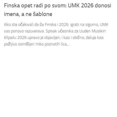
Finska opet radi po svom: UMK 2026 donosi
imena, a ne šablone
Ako ste očekivali da će Finska i 2026. igrati na sigurno, UMK
vas ponovo razuverava. Spisak učesnika za Uuden Musiikin
Kilpailu 2026 upravo je objavljen, i kao i obično, deluje kao
pažljivo osmišljen miks poznatih lica,...