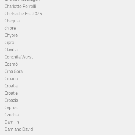
Charlotte Perrelli
Chefsache Esc 2025
Chequia
chipre
Chypre
Cipro
Clavdia
Conchita Wurst
Cosmó
Crna Gora
Croacia
Croatia
Croatie
Croazia
Cyprus
Czechia
Dami In
Damiano David