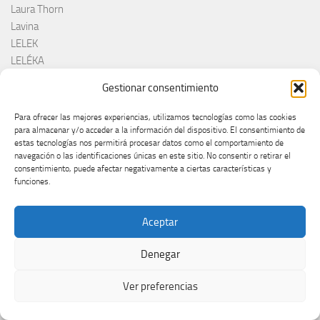
Laura Thorn
Lavina
LELEK
LELÉKA
Lena Meyer-Landrut
Gestionar consentimiento
Lenny Kuhr
Letonia
Para ofrecer las mejores experiencias, utilizamos tecnologías como las cookies
Letonija
para almacenar y/o acceder a la información del dispositivo. El consentimiento de
estas tecnologías nos permitirá procesar datos como el comportamiento de
Lettonia
navegación o las identificaciones únicas en este sitio. No consentir o retirar el
Lettonie
consentimiento, puede afectar negativamente a ciertas características y
Levante
funciones.
Leyendas Eurovisión
LGTBIQ+
Aceptar
Liechtenstein
Linda Lampenius x Pete Parkkonen
Denegar
Lion Ceccah
Lithuania
Ver preferencias
Lituania
Lituanie