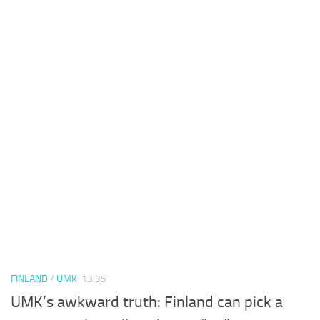
FINLAND
/
UMK
13:35
UMK’s awkward truth: Finland can pick a