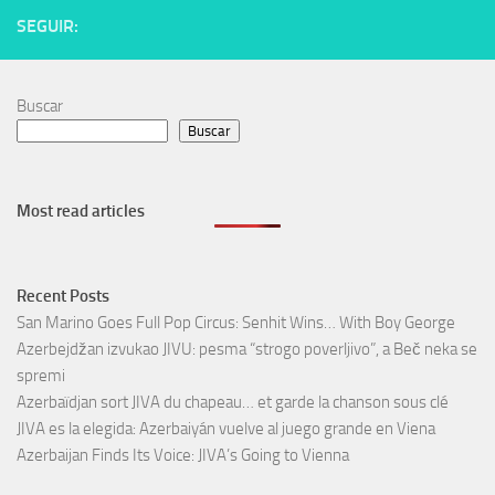
SEGUIR:
Buscar
Buscar
Most read articles
Recent Posts
San Marino Goes Full Pop Circus: Senhit Wins… With Boy George
Azerbejdžan izvukao JIVU: pesma “strogo poverljivo”, a Beč neka se
spremi
Azerbaïdjan sort JIVA du chapeau… et garde la chanson sous clé
JIVA es la elegida: Azerbaiyán vuelve al juego grande en Viena
Azerbaijan Finds Its Voice: JIVA’s Going to Vienna