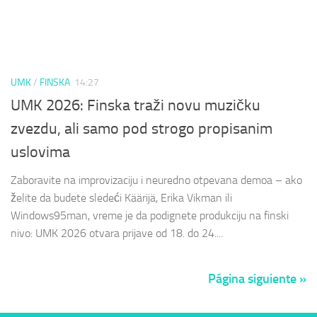
UMK
/
FINSKA
14:27
UMK 2026: Finska traži novu muzičku
zvezdu, ali samo pod strogo propisanim
uslovima
Zaboravite na improvizaciju i neuredno otpevana demoa – ako
želite da budete sledeći Käärijä, Erika Vikman ili
Windows95man, vreme je da podignete produkciju na finski
nivo: UMK 2026 otvara prijave od 18. do 24....
Página siguiente »