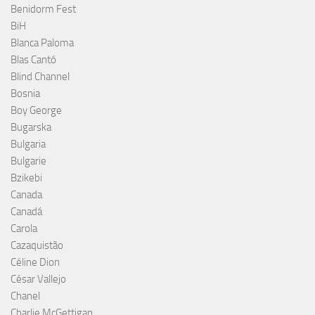
Benidorm Fest
BiH
Blanca Paloma
Blas Cantó
Blind Channel
Bosnia
Boy George
Bugarska
Bulgaria
Bulgarie
Bzikebi
Canada
Canadá
Carola
Cazaquistão
Céline Dion
César Vallejo
Chanel
Charlie McGettigan