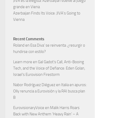
JIVA es la elegida: Azerbaiyán vuelve al juego
grande en Viena
Azerbaijan Finds Its Voice: JIVA’s Going to
Vienna
Recent Comments
Roland
en
Esa Diva’ se reinventa: ¿resurgir o
hundirse con estilo?
Learn more
en
Gal Gadot’s Call, Anti-Booing
Tech, and the Voice of Defiance: Eden Golan,
Israel’s Eurovision Firestorm
Nabor Rodríguez Diéguez
en
Italia en apuros:
Olly renuncia a Eurovisión y la RAI busca plan
B
EurovisionaryVoice
en
Malik Harris Roars
Back with New Anthem ‘Heavy Rain’ – A