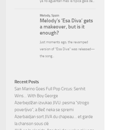
Recent Posts
San Marino Goes Full Pop Circus: Senhit
Wins… With Boy George
Azerbejdžan izvukao JIVU: pesma “strogo
poverljivo”, a Beč neka se spremi
Azerbaïdjan sort JIVA du chapeau… et garde
la chanson sous clé