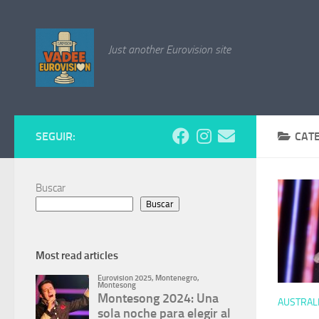
Saltar al contenido
Just another Eurovision site
SEGUIR:
CAT
Buscar
Buscar
Most read articles
AUSTRAL