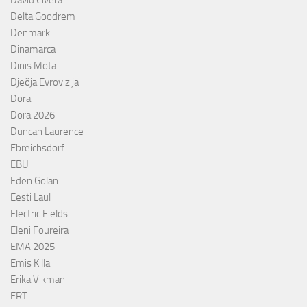
David Civera
Delta Goodrem
Denmark
Dinamarca
Dinis Mota
Dječja Evrovizija
Dora
Dora 2026
Duncan Laurence
Ebreichsdorf
EBU
Eden Golan
Eesti Laul
Electric Fields
Eleni Foureira
EMA 2025
Emis Killa
Erika Vikman
ERT