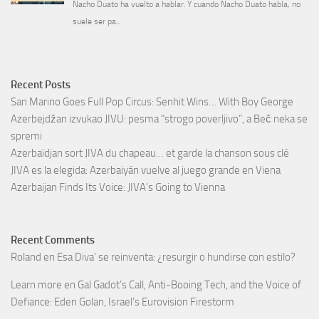
Recent Posts
San Marino Goes Full Pop Circus: Senhit Wins… With Boy George
Azerbejdžan izvukao JIVU: pesma “strogo poverljivo”, a Beč neka se
spremi
Azerbaïdjan sort JIVA du chapeau… et garde la chanson sous clé
JIVA es la elegida: Azerbaiyán vuelve al juego grande en Viena
Azerbaijan Finds Its Voice: JIVA’s Going to Vienna
Recent Comments
Roland
en
Esa Diva’ se reinventa: ¿resurgir o hundirse con estilo?
Learn more
en
Gal Gadot’s Call, Anti-Booing Tech, and the Voice of
Defiance: Eden Golan, Israel’s Eurovision Firestorm