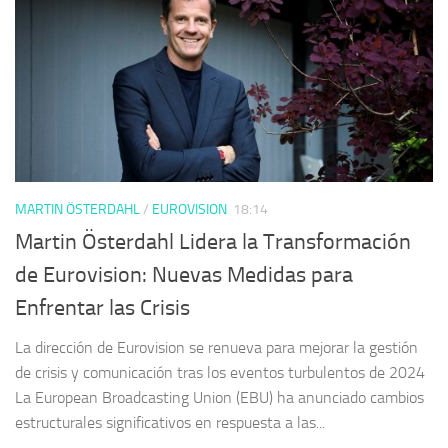
MARTIN ÖSTERDAHL
/
EUROVISION
18:14
Martin Österdahl Lidera la Transformación
de Eurovision: Nuevas Medidas para
Enfrentar las Crisis
La dirección de Eurovision se renueva para mejorar la gestión
de crisis y comunicación tras los eventos turbulentos de 2024
La European Broadcasting Union (EBU) ha anunciado cambios
estructurales significativos en respuesta a las...