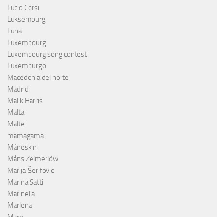
Lucio Corsi
Luksemburg
Luna
Luxembourg
Luxembourg song contest
Luxemburgo
Macedonia del norte
Madrid
Malik Harris
Malta
Malte
mamagama
Måneskin
Måns Zelmerlöw
Marija Šerifovic
Marina Satti
Marinella
Marlena