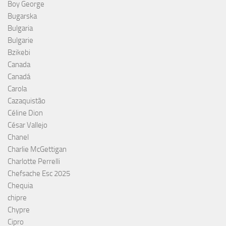
Boy George
Bugarska
Bulgaria
Bulgarie
Bzikebi
Canada
Canadá
Carola
Cazaquistão
Céline Dion
César Vallejo
Chanel
Charlie McGettigan
Charlotte Perrelli
Chefsache Esc 2025
Chequia
chipre
Chypre
Cipro