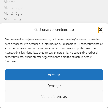
Monroe
Montenegro
Monténégro
Montesong
MTV EMA
Gestionar consentimiento
Mustii
Nacho Duato
Para ofrecer las mejores experiencias, utilizamos tecnologías como las cookies
NAPA
para almacenar y/o acceder a la información del dispositivo. El consentimiento de
Nebulossa
estas tecnologías nos permitirá procesar datos como el comportamiento de
navegación o las identificaciones únicas en este sitio. No consentir o retirar el
Nemačka
consentimiento, puede afectar negativamente a ciertas características y
Nemo
funciones.
Netta
Nina Žižić
Aceptar
Noa Kirel
Noam Bettan
Denegar
North Macedonia
Noruega
Ver preferencias
Norvège
Norveška