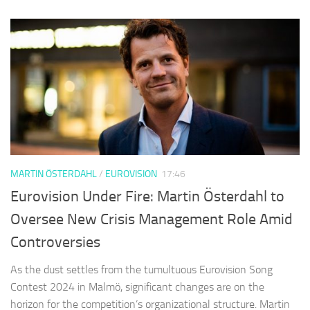
MARTIN ÖSTERDAHL
/
EUROVISION
17:46
Eurovision Under Fire: Martin Österdahl to
Oversee New Crisis Management Role Amid
Controversies
As the dust settles from the tumultuous Eurovision Song
Contest 2024 in Malmö, significant changes are on the
horizon for the competition’s organizational structure. Martin