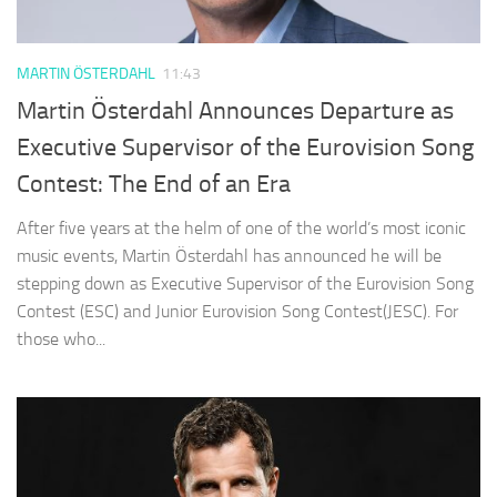
MARTIN ÖSTERDAHL
11:43
Martin Österdahl Announces Departure as
Executive Supervisor of the Eurovision Song
Contest: The End of an Era
After five years at the helm of one of the world’s most iconic
music events, Martin Österdahl has announced he will be
stepping down as Executive Supervisor of the Eurovision Song
Contest (ESC) and Junior Eurovision Song Contest(JESC). For
those who...