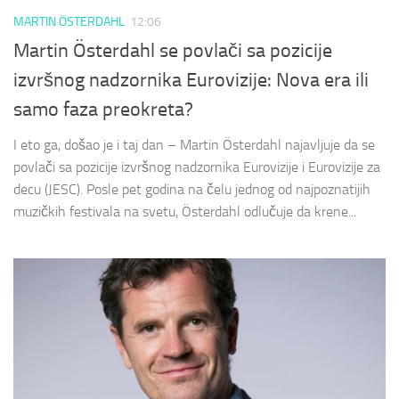
MARTIN ÖSTERDAHL
12:06
Martin Österdahl se povlači sa pozicije
izvršnog nadzornika Eurovizije: Nova era ili
samo faza preokreta?
I eto ga, došao je i taj dan – Martin Österdahl najavljuje da se
povlači sa pozicije izvršnog nadzornika Eurovizije i Eurovizije za
decu (JESC). Posle pet godina na čelu jednog od najpoznatijih
muzičkih festivala na svetu, Österdahl odlučuje da krene...