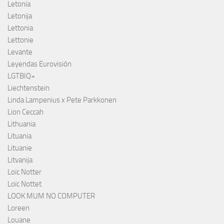
Letonia
Letonija
Lettonia
Lettonie
Levante
Leyendas Eurovisión
LGTBIQ+
Liechtenstein
Linda Lampenius x Pete Parkkonen
Lion Ceccah
Lithuania
Lituania
Lituanie
Litvanija
Loïc Notter
Loïc Nottet
LOOK MUM NO COMPUTER
Loreen
Louane