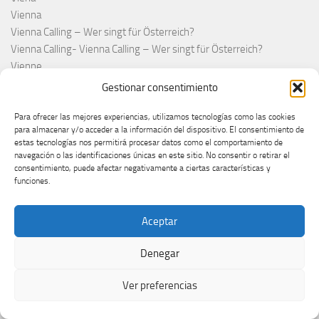
Vienna
Vienna Calling – Wer singt für Österreich?
Vienna Calling- Vienna Calling – Wer singt für Österreich?
Vienne
What ever Happened
Gestionar consentimiento
Wielki Finał Polskich 2025
Ylvis
Para ofrecer las mejores experiencias, utilizamos tecnologías como las cookies
para almacenar y/o acceder a la información del dispositivo. El consentimiento de
YouTube
estas tecnologías nos permitirá procesar datos como el comportamiento de
Yuval Raphael
navegación o las identificaciones únicas en este sitio. No consentir o retirar el
Željko Joksimović
consentimiento, puede afectar negativamente a ciertas características y
funciones.
Zürich
Zúrich
Μαρίνα Σάττι
Aceptar
Denegar
Danska neće glasati za izbacivanje Izraela: “Evrovizija treba da
Ver preferencias
ostane most, ne front”
1 vista