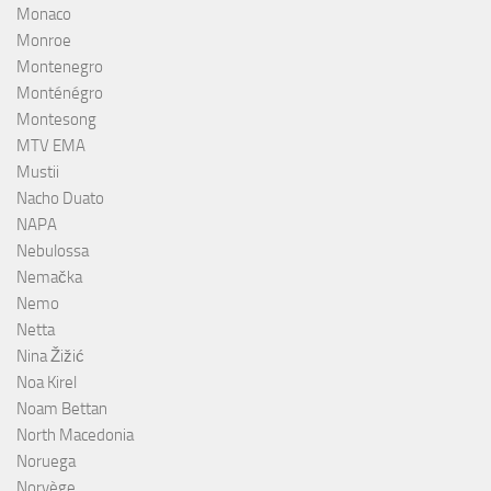
Monaco
Monroe
Montenegro
Monténégro
Montesong
MTV EMA
Mustii
Nacho Duato
NAPA
Nebulossa
Nemačka
Nemo
Netta
Nina Žižić
Noa Kirel
Noam Bettan
North Macedonia
Noruega
Norvège