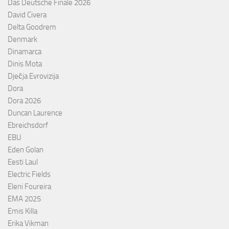
Das Deutsche Finale 2026
David Civera
Delta Goodrem
Denmark
Dinamarca
Dinis Mota
Dječja Evrovizija
Dora
Dora 2026
Duncan Laurence
Ebreichsdorf
EBU
Eden Golan
Eesti Laul
Electric Fields
Eleni Foureira
EMA 2025
Emis Killa
Erika Vikman