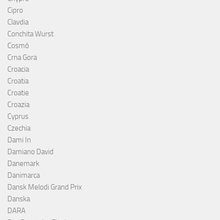
Cipro
Clavdia
Conchita Wurst
Cosmó
Crna Gora
Croacia
Croatia
Croatie
Croazia
Cyprus
Czechia
Dami In
Damiano David
Danemark
Danimarca
Dansk Melodi Grand Prix
Danska
DARA