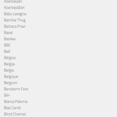
Azerbaiyán
Azerbejdžan
Baby Lasagna
Bambie Thug
Barbara Pravi
Basel
Basilea
BBC
Beč
Bélgica
Belgija
Belgio
Belgique
Belgium
Benidorm Fest
BiH
Blanca Paloma
Blas Cantó
Blind Channel