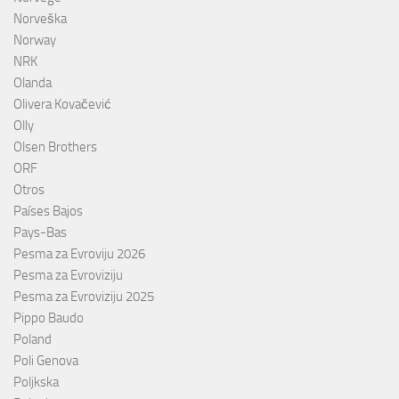
Norveška
Norway
NRK
Olanda
Olivera Kovačević
Olly
Olsen Brothers
ORF
Otros
Países Bajos
Pays-Bas
Pesma za Evroviju 2026
Pesma za Evroviziju
Pesma za Evroviziju 2025
Pippo Baudo
Poland
Poli Genova
Poljkska