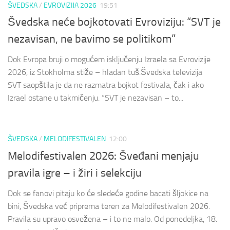
ŠVEDSKA
/
EVROVIZIJA 2026
19:51
Švedska neće bojkotovati Evroviziju: “SVT je
nezavisan, ne bavimo se politikom”
Dok Evropa bruji o mogućem isključenju Izraela sa Evrovizije
2026, iz Stokholma stiže – hladan tuš.Švedska televizija
SVT saopštila je da ne razmatra bojkot festivala, čak i ako
Izrael ostane u takmičenju. “SVT je nezavisan – to...
ŠVEDSKA
/
MELODIFESTIVALEN
12:00
Melodifestivalen 2026: Šveđani menjaju
pravila igre – i žiri i selekciju
Dok se fanovi pitaju ko će sledeće godine bacati šljokice na
bini, Švedska već priprema teren za Melodifestivalen 2026.
Pravila su upravo osvežena – i to ne malo. Od ponedeljka, 18.