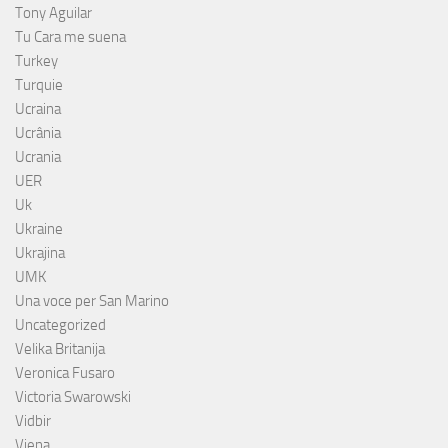
Tony Aguilar
Tu Cara me suena
Turkey
Turquie
Ucraina
Ucrânia
Ucrania
UER
Uk
Ukraine
Ukrajina
UMK
Una voce per San Marino
Uncategorized
Velika Britanija
Veronica Fusaro
Victoria Swarowski
Vidbir
Viena