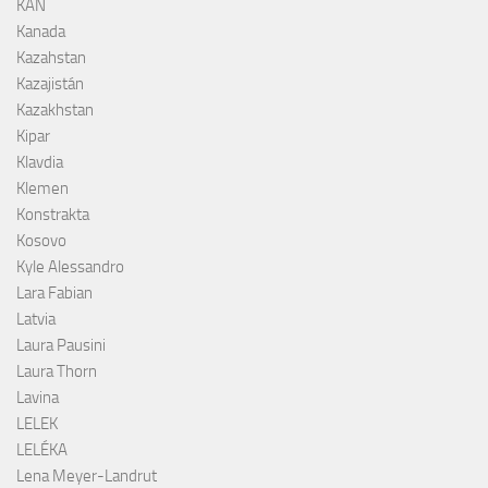
KAN
Kanada
Kazahstan
Kazajistán
Kazakhstan
Kipar
Klavdia
Klemen
Konstrakta
Kosovo
Kyle Alessandro
Lara Fabian
Latvia
Laura Pausini
Laura Thorn
Lavina
LELEK
LELÉKA
Lena Meyer-Landrut