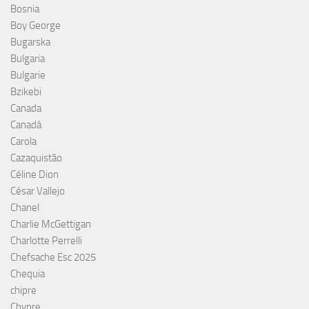
Bosnia
Boy George
Bugarska
Bulgaria
Bulgarie
Bzikebi
Canada
Canadá
Carola
Cazaquistão
Céline Dion
César Vallejo
Chanel
Charlie McGettigan
Charlotte Perrelli
Chefsache Esc 2025
Chequia
chipre
Chypre