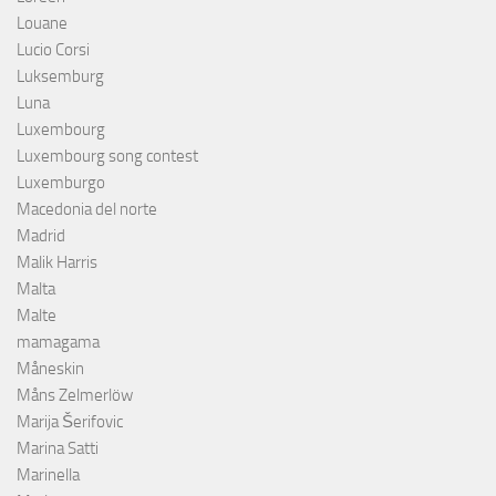
Louane
Lucio Corsi
Luksemburg
Luna
Luxembourg
Luxembourg song contest
Luxemburgo
Macedonia del norte
Madrid
Malik Harris
Malta
Malte
mamagama
Måneskin
Måns Zelmerlöw
Marija Šerifovic
Marina Satti
Marinella