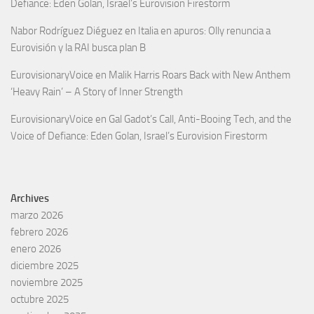
Defiance: Eden Golan, Israel’s Eurovision Firestorm
Nabor Rodríguez Diéguez
en
Italia en apuros: Olly renuncia a
Eurovisión y la RAI busca plan B
EurovisionaryVoice
en
Malik Harris Roars Back with New Anthem
‘Heavy Rain’ – A Story of Inner Strength
EurovisionaryVoice
en
Gal Gadot’s Call, Anti-Booing Tech, and the
Voice of Defiance: Eden Golan, Israel’s Eurovision Firestorm
Archives
marzo 2026
febrero 2026
enero 2026
diciembre 2025
noviembre 2025
octubre 2025