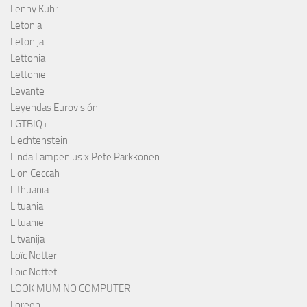
Lenny Kuhr
Letonia
Letonija
Lettonia
Lettonie
Levante
Leyendas Eurovisión
LGTBIQ+
Liechtenstein
Linda Lampenius x Pete Parkkonen
Lion Ceccah
Lithuania
Lituania
Lituanie
Litvanija
Loïc Notter
Loïc Nottet
LOOK MUM NO COMPUTER
Loreen