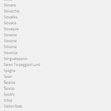
Slimane
Slovacchia
Slovačka
Slovakia
Slovaquie
Slovenia
Slovénie
Slóvenie
Slovenija
Söngvakeppnin
Søren Torpeggard Lund
Spagna
Spain
Španija
Španja
Spotify
Srbija
Stefan Raab