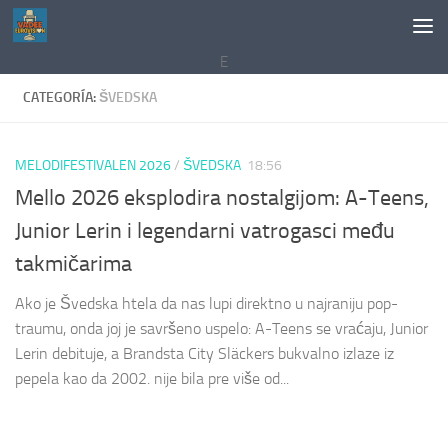
Saltar al contenido
E
CATEGORÍA:
ŠVEDSKA
MELODIFESTIVALEN 2026
/
ŠVEDSKA
18:56
Mello 2026 eksplodira nostalgijom: A-Teens,
Junior Lerin i legendarni vatrogasci među
takmičarima
Ako je Švedska htela da nas lupi direktno u najraniju pop-
traumu, onda joj je savršeno uspelo: A-Teens se vraćaju, Junior
Lerin debituje, a Brandsta City Släckers bukvalno izlaze iz
pepela kao da 2002. nije bila pre više od...