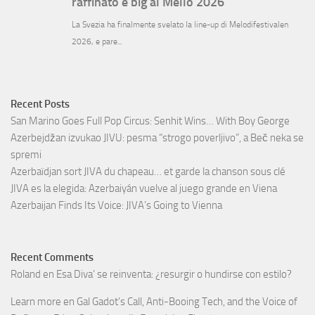
Recent Posts
San Marino Goes Full Pop Circus: Senhit Wins… With Boy George
Azerbejdžan izvukao JIVU: pesma “strogo poverljivo”, a Beč neka se
spremi
Azerbaïdjan sort JIVA du chapeau… et garde la chanson sous clé
JIVA es la elegida: Azerbaiyán vuelve al juego grande en Viena
Azerbaijan Finds Its Voice: JIVA’s Going to Vienna
Recent Comments
Roland
en
Esa Diva’ se reinventa: ¿resurgir o hundirse con estilo?
Learn more
en
Gal Gadot’s Call, Anti-Booing Tech, and the Voice of