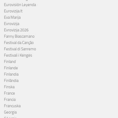
Eurovisión Leyenda
Eurovizija.lt
Eva Marija
Evrovizija
Evrovizija 2026
Fanny Biascamano
Festival da Canção
Festival di Sanremo
Festivali i Këngës
Finland
Finlande
Finlandia
Finlândia
Finska
France
Francia
Francuska
Georgia