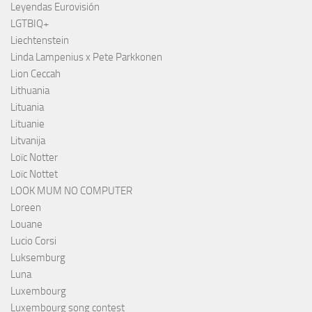
Leyendas Eurovisión
LGTBIQ+
Liechtenstein
Linda Lampenius x Pete Parkkonen
Lion Ceccah
Lithuania
Lituania
Lituanie
Litvanija
Loïc Notter
Loïc Nottet
LOOK MUM NO COMPUTER
Loreen
Louane
Lucio Corsi
Luksemburg
Luna
Luxembourg
Luxembourg song contest