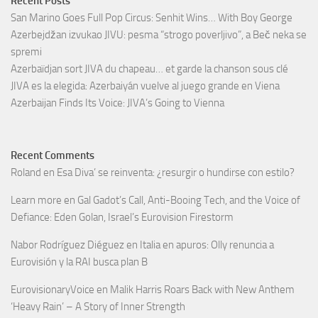
Recent Posts
San Marino Goes Full Pop Circus: Senhit Wins… With Boy George
Azerbejdžan izvukao JIVU: pesma “strogo poverljivo”, a Beč neka se
spremi
Azerbaïdjan sort JIVA du chapeau… et garde la chanson sous clé
JIVA es la elegida: Azerbaiyán vuelve al juego grande en Viena
Azerbaijan Finds Its Voice: JIVA’s Going to Vienna
Recent Comments
Roland
en
Esa Diva’ se reinventa: ¿resurgir o hundirse con estilo?
Learn more
en
Gal Gadot’s Call, Anti-Booing Tech, and the Voice of
Defiance: Eden Golan, Israel’s Eurovision Firestorm
Nabor Rodríguez Diéguez
en
Italia en apuros: Olly renuncia a
Eurovisión y la RAI busca plan B
EurovisionaryVoice
en
Malik Harris Roars Back with New Anthem
‘Heavy Rain’ – A Story of Inner Strength