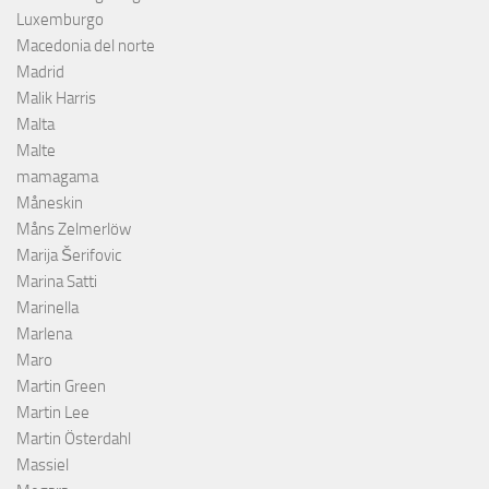
Luxemburgo
Macedonia del norte
Madrid
Malik Harris
Malta
Malte
mamagama
Måneskin
Måns Zelmerlöw
Marija Šerifovic
Marina Satti
Marinella
Marlena
Maro
Martin Green
Martin Lee
Martin Österdahl
Massiel