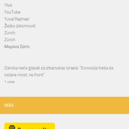
Ylvis
YouTube
Yuval Raphael
Željko Joksimović
Zürich
Zúrich
Μαρίνα Σάττι
Danska neće glasati za izbacivanje Izraela: “Evrovizija treba da
ostane most, ne front”
1 vista
MÁS