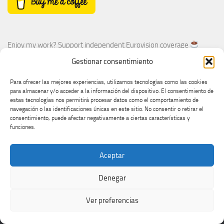
Enjoy my work? Support independent Eurovision coverage
Gestionar consentimiento
Para ofrecer las mejores experiencias, utilizamos tecnologías como las cookies
para almacenar y/o acceder a la información del dispositivo. El consentimiento de
Enjoy my work? Support independent Eurovision coverage
estas tecnologías nos permitirá procesar datos como el comportamiento de
navegación o las identificaciones únicas en este sitio. No consentir o retirar el
consentimiento, puede afectar negativamente a ciertas características y
funciones.
Aceptar
Denegar
Ver preferencias
va de eurovision © 2026. Todos los derechos reservados.
Funciona con
- Diseñado con el
Tema Hueman