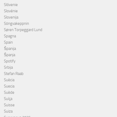
Slóvenie
Slovénie
Slovenija
Söngvakeppnin
Søren Torpeggard Lund
Spagna
Spain
Španija
Španja
Spotify
Srbija
Stefan Raab
Suècia
Suecia
Suède
Suíça
Suisse
Suiza