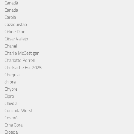
Canadá
Canada
Carola
Cazaquistão
Céline Dion
César Vallejo
Chanel
Charlie McGettigan
Charlotte Perrelli
Chefsache Esc 2025
Chequia
chipre
Chypre
Cipro
Clavdia
Conchita Wurst
Cosmó
Crna Gora
Croacia