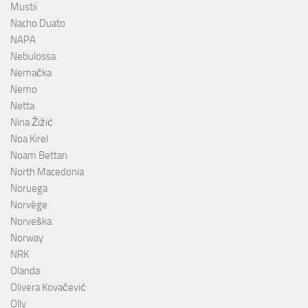
Mustii
Nacho Duato
NAPA
Nebulossa
Nemačka
Nemo
Netta
Nina Žižić
Noa Kirel
Noam Bettan
North Macedonia
Noruega
Norvège
Norveška
Norway
NRK
Olanda
Olivera Kovačević
Olly