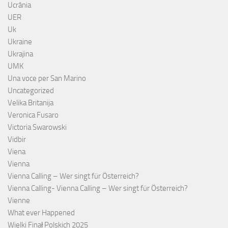
Ucrânia
UER
Uk
Ukraine
Ukrajina
UMK
Una voce per San Marino
Uncategorized
Velika Britanija
Veronica Fusaro
Victoria Swarowski
Vidbir
Viena
Vienna
Vienna Calling – Wer singt für Österreich?
Vienna Calling- Vienna Calling – Wer singt für Österreich?
Vienne
What ever Happened
Wielki Finał Polskich 2025