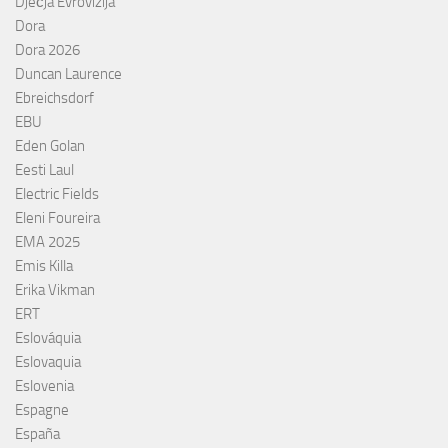
Dječja Evrovizija
Dora
Dora 2026
Duncan Laurence
Ebreichsdorf
EBU
Eden Golan
Eesti Laul
Electric Fields
Eleni Foureira
EMA 2025
Emis Killa
Erika Vikman
ERT
Eslováquia
Eslovaquia
Eslovenia
Espagne
España