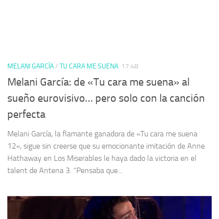
MELANI GARCÍA
/
TU CARA ME SUENA
17:48
Melani García: de «Tu cara me suena» al
sueño eurovisivo… pero solo con la canción
perfecta
Melani García, la flamante ganadora de «Tu cara me suena
12«, sigue sin creerse que su emocionante imitación de Anne
Hathaway en Los Miserables le haya dado la victoria en el
talent de Antena 3. “Pensaba que...