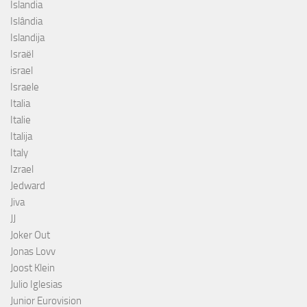
Islandia
Islândia
Islandija
Israël
israel
Israele
Italia
Italie
Italija
Italy
Izrael
Jedward
Jiva
JJ
Joker Out
Jonas Lovv
Joost Klein
Julio Iglesias
Junior Eurovision