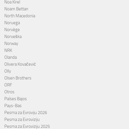
Noa Kirel
Noam Bettan
North Macedonia
Noruega
Norvège
Norveška
Norway
NRK
Olanda
Olivera Kovačević
Olly
Olsen Brothers
ORF
Otros
Países Bajos
Pays-Bas
Pesma za Evroviju 2026
Pesma za Evroviziju
Pesma za Evroviziju 2025