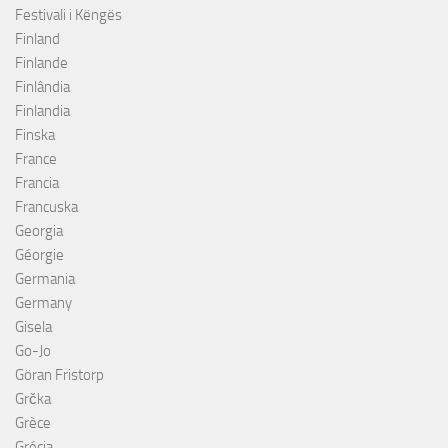
Festivali i Këngës
Finland
Finlande
Finlândia
Finlandia
Finska
France
Francia
Francuska
Georgia
Géorgie
Germania
Germany
Gisela
Go-Jo
Göran Fristorp
Grčka
Grèce
Grécia