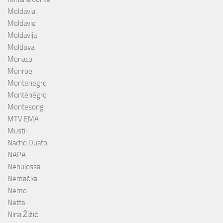
Moldavia
Moldavie
Moldavija
Moldova
Monaco
Monroe
Montenegro
Monténégro
Montesong
MTV EMA
Mustii
Nacho Duato
NAPA
Nebulossa
Nemačka
Nemo
Netta
Nina Žižić