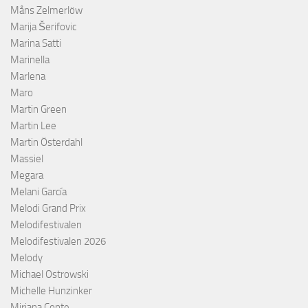
Måns Zelmerlöw
Marija Šerifovic
Marina Satti
Marinella
Marlena
Maro
Martin Green
Martin Lee
Martin Österdahl
Massiel
Megara
Melani García
Melodi Grand Prix
Melodifestivalen
Melodifestivalen 2026
Melody
Michael Ostrowski
Michelle Hunzinker
Miriana Conte