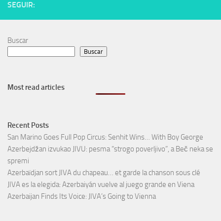
SEGUIR:
Buscar
Buscar
Most read articles
Recent Posts
San Marino Goes Full Pop Circus: Senhit Wins… With Boy George
Azerbejdžan izvukao JIVU: pesma “strogo poverljivo”, a Beč neka se
spremi
Azerbaïdjan sort JIVA du chapeau… et garde la chanson sous clé
JIVA es la elegida: Azerbaiyán vuelve al juego grande en Viena
Azerbaijan Finds Its Voice: JIVA’s Going to Vienna