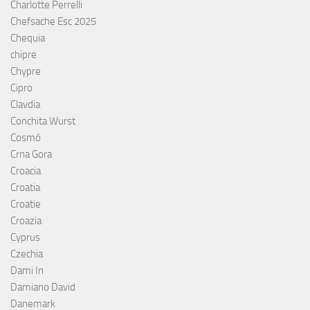
Charlotte Perrelli
Chefsache Esc 2025
Chequia
chipre
Chypre
Cipro
Clavdia
Conchita Wurst
Cosmó
Crna Gora
Croacia
Croatia
Croatie
Croazia
Cyprus
Czechia
Dami In
Damiano David
Danemark