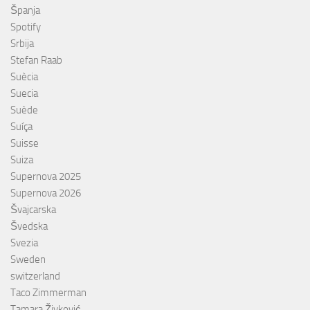
Španja
Spotify
Srbija
Stefan Raab
Suècia
Suecia
Suède
Suíça
Suisse
Suiza
Supernova 2025
Supernova 2026
Švajcarska
Švedska
Svezia
Sweden
switzerland
Taco Zimmerman
Tamara Živković