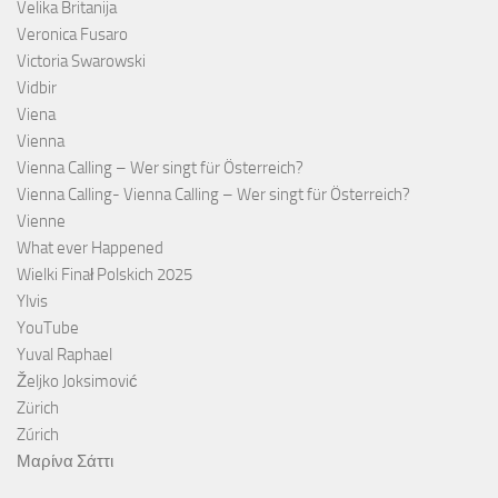
Velika Britanija
Veronica Fusaro
Victoria Swarowski
Vidbir
Viena
Vienna
Vienna Calling – Wer singt für Österreich?
Vienna Calling- Vienna Calling – Wer singt für Österreich?
Vienne
What ever Happened
Wielki Finał Polskich 2025
Ylvis
YouTube
Yuval Raphael
Željko Joksimović
Zürich
Zúrich
Μαρίνα Σάττι