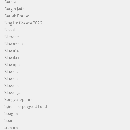
Serbia
Sergio Jaén
Sertab Erener
Sing for Greece 2026
Sissal
Slimane
Slovacchia
Slovačka
Slovakia
Slovaquie
Slovenia
Slovénie
Slóvenie
Slovenija
Söngvakeppnin
Søren Torpeggard Lund
Spagna
Spain
Španija