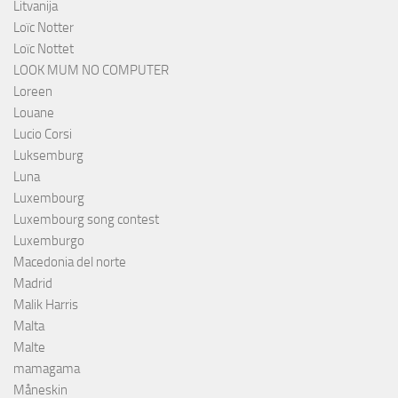
Litvanija
Loïc Notter
Loïc Nottet
LOOK MUM NO COMPUTER
Loreen
Louane
Lucio Corsi
Luksemburg
Luna
Luxembourg
Luxembourg song contest
Luxemburgo
Macedonia del norte
Madrid
Malik Harris
Malta
Malte
mamagama
Måneskin