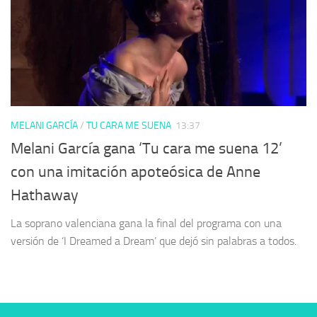
MELANI GARCÍA
/
TU CARA ME SUENA
13:37
Melani García gana ‘Tu cara me suena 12’
con una imitación apoteósica de Anne
Hathaway
La soprano valenciana gana la final del programa con una
versión de ‘I Dreamed a Dream’ que dejó sin palabras a todos.