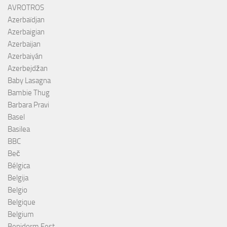
AVROTROS
Azerbaïdjan
Azerbaigian
Azerbaijan
Azerbaiyán
Azerbejdžan
Baby Lasagna
Bambie Thug
Barbara Pravi
Basel
Basilea
BBC
Beč
Bélgica
Belgija
Belgio
Belgique
Belgium
Benidorm Fest