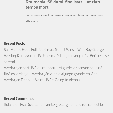
Recent Posts
San Marino Goes Full Pop Circus: Senhit Wins… With Boy George
Azerbejdžan izvukao JIVU: pesma “strogo poverljivo”, a Beč neka se
spremi
Azerbaïdjan sort JIVA du chapeau… et garde la chanson sous clé
JIVA es la elegida: Azerbaiyán vuelve al juego grande en Viena
Azerbaijan Finds Its Voice: JIVA’s Going to Vienna
Recent Comments
Roland
en
Esa Diva’ se reinventa: ¿resurgir o hundirse con estilo?