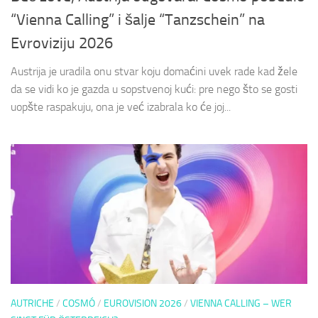
“Vienna Calling” i šalje “Tanzschein” na
Evroviziju 2026
Austrija je uradila onu stvar koju domaćini uvek rade kad žele
da se vidi ko je gazda u sopstvenoj kući: pre nego što se gosti
uopšte raspakuju, ona je već izabrala ko će joj...
AUTRICHE
/
COSMÓ
/
EUROVISION 2026
/
VIENNA CALLING – WER