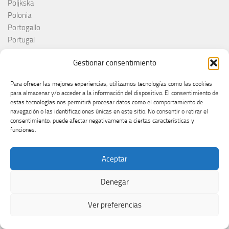
Poljkska
Polonia
Portogallo
Portugal
princ
Gestionar consentimiento
RAI
Red Sebastian
Para ofrecer las mejores experiencias, utilizamos tecnologías como las cookies
Reino Unido
para almacenar y/o acceder a la información del dispositivo. El consentimiento de
Remember Monday
estas tecnologías nos permitirá procesar datos como el comportamiento de
navegación o las identificaciones únicas en este sitio. No consentir o retirar el
Romania
consentimiento, puede afectar negativamente a ciertas características y
Rosa López
funciones.
Roumanie
Royaume-Uni
Aceptar
RTÉ
RTVE
Denegar
RTVSLO
Rumanía
Ver preferencias
Rumunija
Rusia