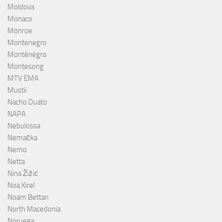
Moldova
Monaco
Monroe
Montenegro
Monténégro
Montesong
MTV EMA
Mustii
Nacho Duato
NAPA
Nebulossa
Nemačka
Nemo
Netta
Nina Žižić
Noa Kirel
Noam Bettan
North Macedonia
Noruega