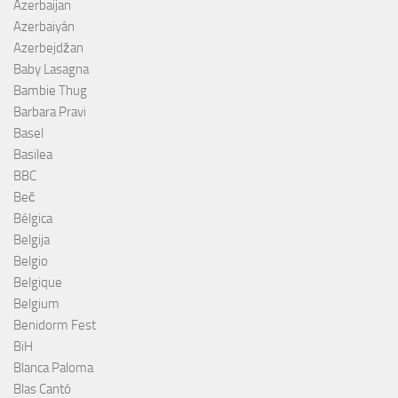
Azerbaijan
Azerbaiyán
Azerbejdžan
Baby Lasagna
Bambie Thug
Barbara Pravi
Basel
Basilea
BBC
Beč
Bélgica
Belgija
Belgio
Belgique
Belgium
Benidorm Fest
BiH
Blanca Paloma
Blas Cantó