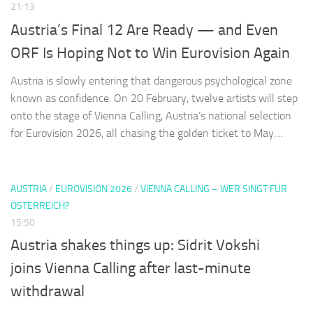
21:13
Austria’s Final 12 Are Ready — and Even
ORF Is Hoping Not to Win Eurovision Again
Austria is slowly entering that dangerous psychological zone
known as confidence. On 20 February, twelve artists will step
onto the stage of Vienna Calling, Austria’s national selection
for Eurovision 2026, all chasing the golden ticket to May....
AUSTRIA
/
EUROVISION 2026
/
VIENNA CALLING – WER SINGT FÜR
ÖSTERREICH?
15:50
Austria shakes things up: Sidrit Vokshi
joins Vienna Calling after last-minute
withdrawal