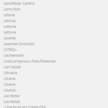
Lena Meyer-Landrut
Lenny Kuhr
Letonia
Letonija
Lettonia
Lettonie
Levante
Leyendas Eurovisión
LGTBIQ+
Liechtenstein
Linda Lampenius x Pete Parkkonen
Lion Ceccah
Lithuania
Lituania
Lituanie
Litvanija
Loïc Notter
Loïc Nottet
LOOK MUM NO COMPUTER