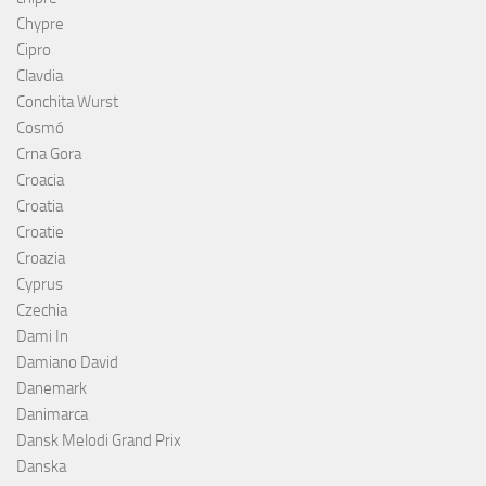
Chypre
Cipro
Clavdia
Conchita Wurst
Cosmó
Crna Gora
Croacia
Croatia
Croatie
Croazia
Cyprus
Czechia
Dami In
Damiano David
Danemark
Danimarca
Dansk Melodi Grand Prix
Danska