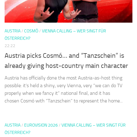
AUSTRIA
/
COSMÓ
/
VIENNA CALLING – WER SINGT FÜR
ÖSTERREICH?
22:22
Austria picks Cosmó… and “Tanzschein” is
already giving host-country main character
Austria has officially done the most Austria-as-host thing
possible: it’s held a shiny, very Vienna, very “we can do TV
properly when we fancy it” national final, and it has
chosen Cosmó with “Tanzschein” to represent the home...
AUSTRIA
/
EUROVISION 2026
/
VIENNA CALLING – WER SINGT FÜR
ÖSTERREICH?