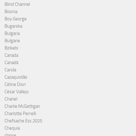
Blind Channel
Bosnia
Boy George
Bugarska
Bulgaria
Bulgarie
Bzikebi
Canada
Canadá
Carola
Cazaquistão
Céline Dion
César Vallejo
Chanel
Charlie McGettigan
Charlotte Perrelli
Chefsache Esc 2025
Chequia
chipre