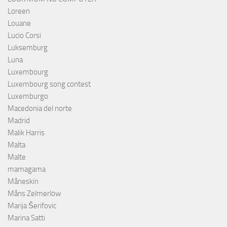
Loreen
Louane
Lucio Corsi
Luksemburg
Luna
Luxembourg
Luxembourg song contest
Luxemburgo
Macedonia del norte
Madrid
Malik Harris
Malta
Malte
mamagama
Måneskin
Måns Zelmerlöw
Marija Šerifovic
Marina Satti