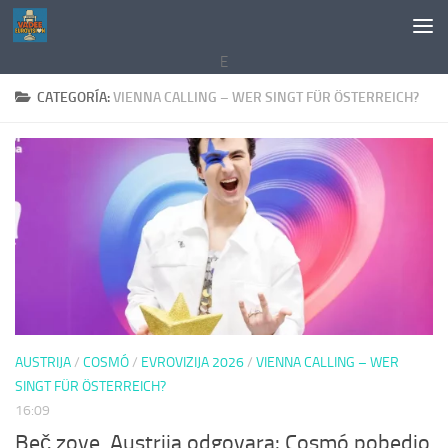
Saltar al contenido
E
CATEGORÍA:
VIENNA CALLING – WER SINGT FÜR ÖSTERREICH?
AUSTRIJA
/
COSMÓ
/
EVROVIZIJA 2026
/
VIENNA CALLING – WER
SINGT FÜR ÖSTERREICH?
16:09
Beč zove, Austrija odgovara: Cosmó pobedio