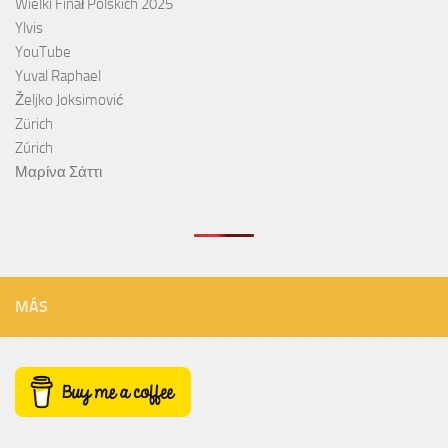
Wielki Finał Polskich 2025
Ylvis
YouTube
Yuval Raphael
Željko Joksimović
Zürich
Zúrich
Μαρίνα Σάττι
MÁS