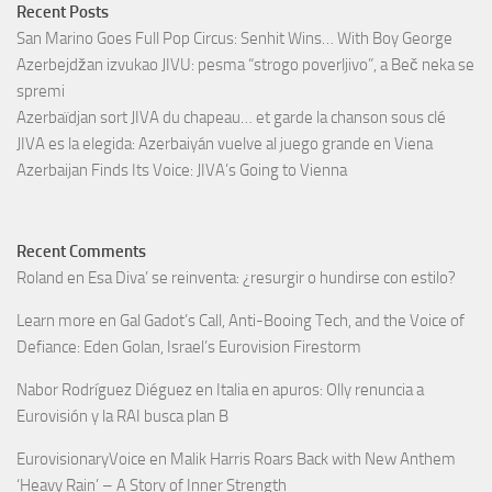
Recent Posts
San Marino Goes Full Pop Circus: Senhit Wins… With Boy George
Azerbejdžan izvukao JIVU: pesma “strogo poverljivo”, a Beč neka se
spremi
Azerbaïdjan sort JIVA du chapeau… et garde la chanson sous clé
JIVA es la elegida: Azerbaiyán vuelve al juego grande en Viena
Azerbaijan Finds Its Voice: JIVA’s Going to Vienna
Recent Comments
Roland
en
Esa Diva’ se reinventa: ¿resurgir o hundirse con estilo?
Learn more
en
Gal Gadot’s Call, Anti-Booing Tech, and the Voice of
Defiance: Eden Golan, Israel’s Eurovision Firestorm
Nabor Rodríguez Diéguez
en
Italia en apuros: Olly renuncia a
Eurovisión y la RAI busca plan B
EurovisionaryVoice
en
Malik Harris Roars Back with New Anthem
‘Heavy Rain’ – A Story of Inner Strength