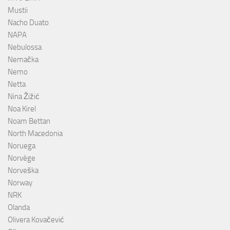
Mustii
Nacho Duato
NAPA
Nebulossa
Nemačka
Nemo
Netta
Nina Žižić
Noa Kirel
Noam Bettan
North Macedonia
Noruega
Norvège
Norveška
Norway
NRK
Olanda
Olivera Kovačević