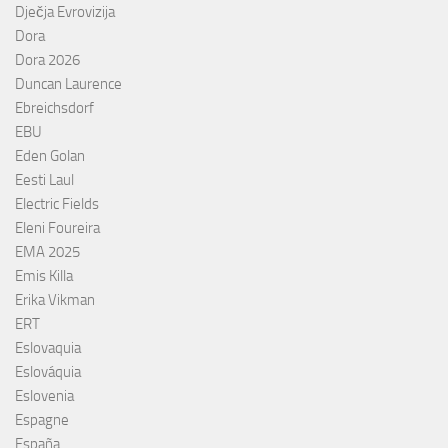
Dječja Evrovizija
Dora
Dora 2026
Duncan Laurence
Ebreichsdorf
EBU
Eden Golan
Eesti Laul
Electric Fields
Eleni Foureira
EMA 2025
Emis Killa
Erika Vikman
ERT
Eslovaquia
Eslováquia
Eslovenia
Espagne
España