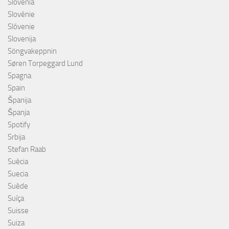
Slovenia
Slovénie
Slóvenie
Slovenija
Söngvakeppnin
Søren Torpeggard Lund
Spagna
Spain
Španija
Španja
Spotify
Srbija
Stefan Raab
Suècia
Suecia
Suède
Suíça
Suisse
Suiza