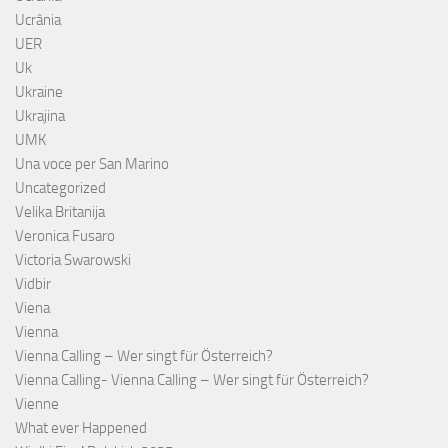
Ucrânia
UER
Uk
Ukraine
Ukrajina
UMK
Una voce per San Marino
Uncategorized
Velika Britanija
Veronica Fusaro
Victoria Swarowski
Vidbir
Viena
Vienna
Vienna Calling – Wer singt für Österreich?
Vienna Calling- Vienna Calling – Wer singt für Österreich?
Vienne
What ever Happened