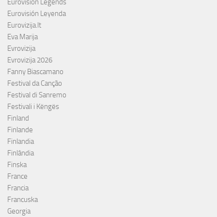
Eurovision Legends
Eurovisión Leyenda
Eurovizija.lt
Eva Marija
Evrovizija
Evrovizija 2026
Fanny Biascamano
Festival da Canção
Festival di Sanremo
Festivali i Këngës
Finland
Finlande
Finlandia
Finlândia
Finska
France
Francia
Francuska
Georgia