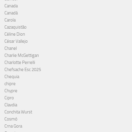
Canada
Canadá
Carola
Cazaquistão
Céline Dion
César Vallejo
Chanel
Charlie McGettigan
Charlotte Perrelli
Chefsache Esc 2025
Chequia
chipre
Chypre
Cipro
Clavdia
Conchita Wurst
Cosmó
Crna Gora