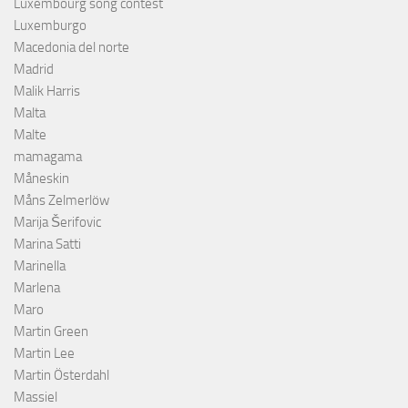
Luxembourg song contest
Luxemburgo
Macedonia del norte
Madrid
Malik Harris
Malta
Malte
mamagama
Måneskin
Måns Zelmerlöw
Marija Šerifovic
Marina Satti
Marinella
Marlena
Maro
Martin Green
Martin Lee
Martin Österdahl
Massiel