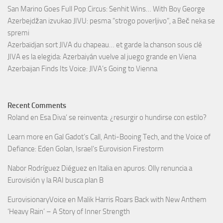
San Marino Goes Full Pop Circus: Senhit Wins… With Boy George
Azerbejdžan izvukao JIVU: pesma “strogo poverljivo”, a Beč neka se
spremi
Azerbaïdjan sort JIVA du chapeau… et garde la chanson sous clé
JIVA es la elegida: Azerbaiyán vuelve al juego grande en Viena
Azerbaijan Finds Its Voice: JIVA’s Going to Vienna
Recent Comments
Roland
en
Esa Diva’ se reinventa: ¿resurgir o hundirse con estilo?
Learn more
en
Gal Gadot’s Call, Anti-Booing Tech, and the Voice of
Defiance: Eden Golan, Israel’s Eurovision Firestorm
Nabor Rodríguez Diéguez
en
Italia en apuros: Olly renuncia a
Eurovisión y la RAI busca plan B
EurovisionaryVoice
en
Malik Harris Roars Back with New Anthem
‘Heavy Rain’ – A Story of Inner Strength