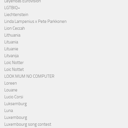
Leyendas Eurovisión
LGTBIQ+
Liechtenstein
Linda Lampenius x Pete Parkkonen
Lion Ceccah
Lithuania
Lituania
Lituanie
Litvanija
Loïc Notter
Loïc Nottet
LOOK MUM NO COMPUTER
Loreen
Louane
Lucio Corsi
Luksemburg
Luna
Luxembourg
Luxembourg song contest