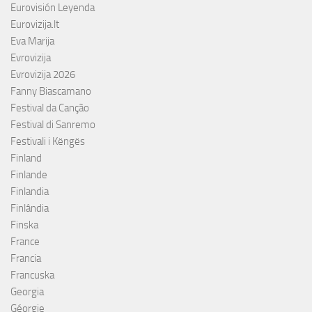
Eurovisión Leyenda
Eurovizija.lt
Eva Marija
Evrovizija
Evrovizija 2026
Fanny Biascamano
Festival da Canção
Festival di Sanremo
Festivali i Këngës
Finland
Finlande
Finlandia
Finlândia
Finska
France
Francia
Francuska
Georgia
Géorgie