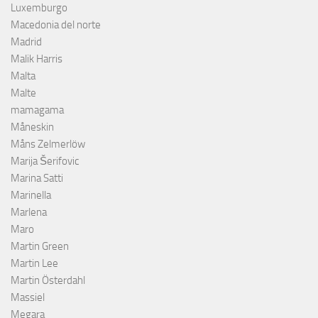
Luxemburgo
Macedonia del norte
Madrid
Malik Harris
Malta
Malte
mamagama
Måneskin
Måns Zelmerlöw
Marija Šerifovic
Marina Satti
Marinella
Marlena
Maro
Martin Green
Martin Lee
Martin Österdahl
Massiel
Megara