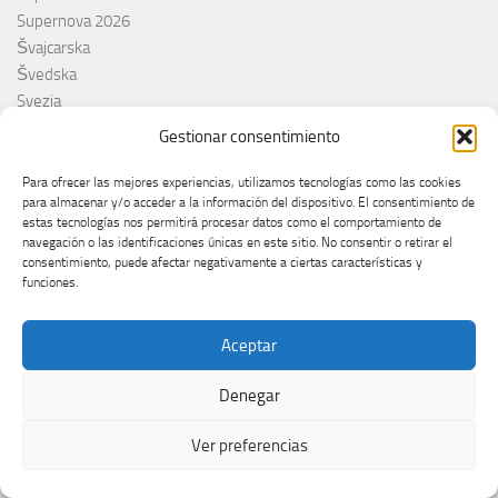
Supernova 2026
Švajcarska
Švedska
Svezia
Sweden
Gestionar consentimiento
switzerland
Taco Zimmerman
Para ofrecer las mejores experiencias, utilizamos tecnologías como las cookies
para almacenar y/o acceder a la información del dispositivo. El consentimiento de
Tamara Živković
estas tecnologías nos permitirá procesar datos como el comportamiento de
The Netherlands
navegación o las identificaciones únicas en este sitio. No consentir o retirar el
The Roop
consentimiento, puede afectar negativamente a ciertas características y
funciones.
Theo Evans
Tommy Cash
Tony Aguilar
Aceptar
Tu Cara me suena
Turkey
Denegar
Turquie
Ver preferencias
Ucraina
Ucrania