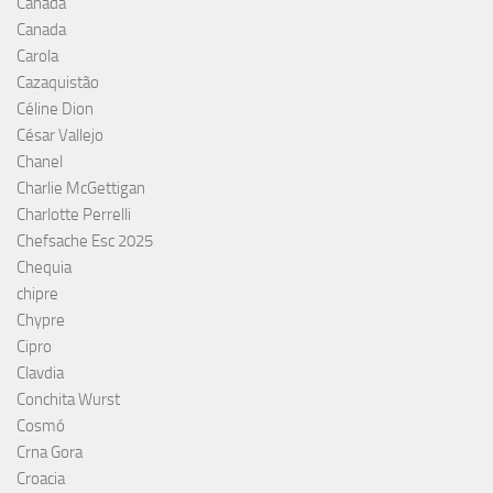
Canadá
Canada
Carola
Cazaquistão
Céline Dion
César Vallejo
Chanel
Charlie McGettigan
Charlotte Perrelli
Chefsache Esc 2025
Chequia
chipre
Chypre
Cipro
Clavdia
Conchita Wurst
Cosmó
Crna Gora
Croacia