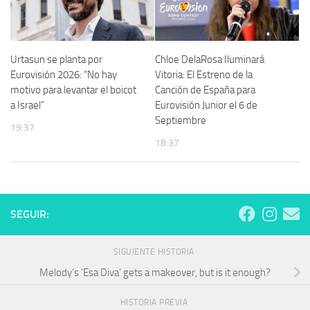
Urtasun se planta por
Chloe DelaRosa Iluminará
Eurovisión 2026: “No hay
Vitoria: El Estreno de la
motivo para levantar el boicot
Canción de España para
a Israel”
Eurovisión Junior el 6 de
Septiembre
19:37
18:37
SEGUIR:
SIGUIENTE HISTORIA
Melody’s ‘Esa Diva’ gets a makeover, but is it enough?
HISTORIA PREVIA