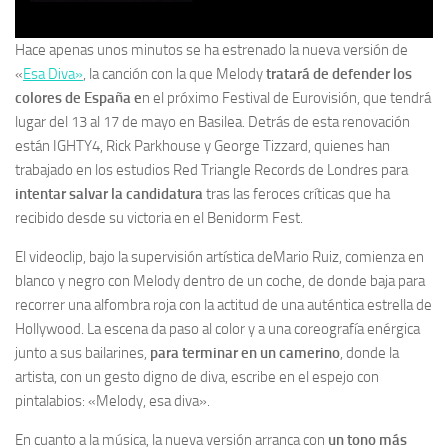
Hace apenas unos minutos se ha estrenado la nueva versión de
«
Esa Diva»
, la canción con la que Melody
tratará de defender los
colores de España e
n el próximo Festival de Eurovisión, que tendrá
lugar del 13 al 17 de mayo en Basilea. Detrás de esta renovación
están IGHTY4, Rick Parkhouse y George Tizzard, quienes han
trabajado en los estudios Red Triangle Records de Londres para
intentar salvar la candidatura
tras las feroces críticas que ha
recibido desde su victoria en el Benidorm Fest.
El videoclip, bajo la supervisión artística deMario Ruiz, comienza en
blanco y negro con Melody dentro de un coche, de donde baja para
recorrer una alfombra roja con la actitud de una auténtica estrella de
Hollywood. La escena da paso al color y a una coreografía enérgica
junto a sus bailarines,
para terminar en un camerino
, donde la
artista, con un gesto digno de diva, escribe en el espejo con
pintalabios: «Melody, esa diva».
En cuanto a la música, la nueva versión arranca con
un tono más