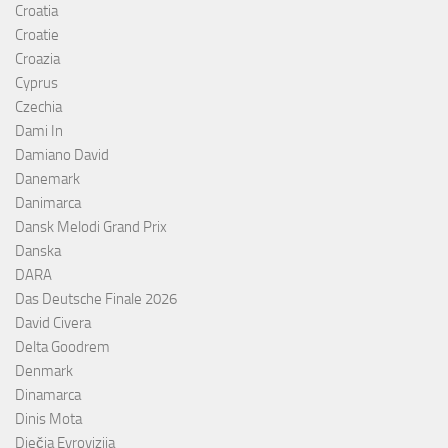
Croatia
Croatie
Croazia
Cyprus
Czechia
Dami In
Damiano David
Danemark
Danimarca
Dansk Melodi Grand Prix
Danska
DARA
Das Deutsche Finale 2026
David Civera
Delta Goodrem
Denmark
Dinamarca
Dinis Mota
Dječja Evrovizija