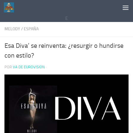
Saltar al contenido
E
MELODY
/
ESPAÑA
Esa Diva’ se reinventa: ¿resurgir o hundirse
con estilo?
POR
VA DE EUROVISION
·