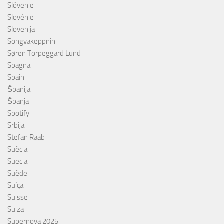
Slóvenie
Slovénie
Slovenija
Söngvakeppnin
Søren Torpeggard Lund
Spagna
Spain
Španija
Španja
Spotify
Srbija
Stefan Raab
Suècia
Suecia
Suède
Suíça
Suisse
Suiza
Supernova 2025