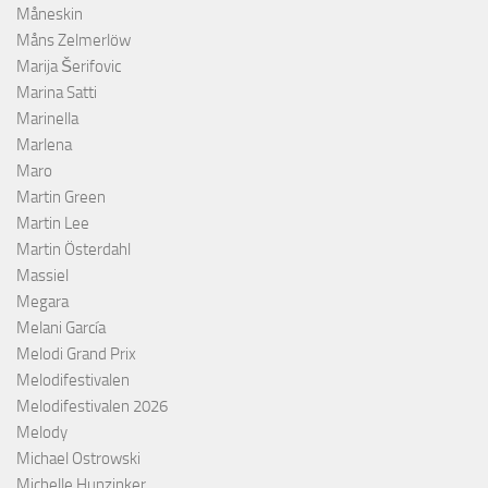
Måneskin
Måns Zelmerlöw
Marija Šerifovic
Marina Satti
Marinella
Marlena
Maro
Martin Green
Martin Lee
Martin Österdahl
Massiel
Megara
Melani García
Melodi Grand Prix
Melodifestivalen
Melodifestivalen 2026
Melody
Michael Ostrowski
Michelle Hunzinker