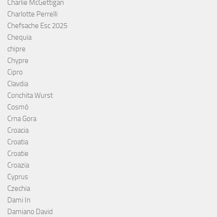
Charlie McGettigan
Charlotte Perrelli
Chefsache Esc 2025
Chequia
chipre
Chypre
Cipro
Clavdia
Conchita Wurst
Cosmó
Crna Gora
Croacia
Croatia
Croatie
Croazia
Cyprus
Czechia
Dami In
Damiano David