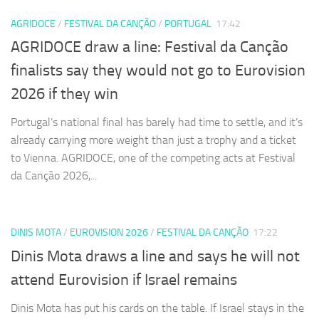
AGRIDOCE
/
FESTIVAL DA CANÇÃO
/
PORTUGAL
17:42
AGRIDOCE draw a line: Festival da Canção
finalists say they would not go to Eurovision
2026 if they win
Portugal’s national final has barely had time to settle, and it’s
already carrying more weight than just a trophy and a ticket
to Vienna. AGRIDOCE, one of the competing acts at Festival
da Canção 2026,...
DINIS MOTA
/
EUROVISION 2026
/
FESTIVAL DA CANÇÃO
17:22
Dinis Mota draws a line and says he will not
attend Eurovision if Israel remains
Dinis Mota has put his cards on the table. If Israel stays in the