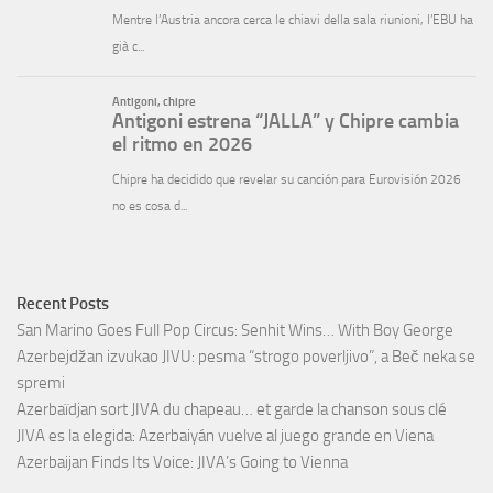
Recent Posts
San Marino Goes Full Pop Circus: Senhit Wins… With Boy George
Azerbejdžan izvukao JIVU: pesma “strogo poverljivo”, a Beč neka se
spremi
Azerbaïdjan sort JIVA du chapeau… et garde la chanson sous clé
JIVA es la elegida: Azerbaiyán vuelve al juego grande en Viena
Azerbaijan Finds Its Voice: JIVA’s Going to Vienna