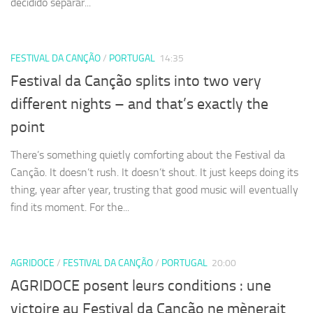
decidido separar...
FESTIVAL DA CANÇÃO
/
PORTUGAL
14:35
Festival da Canção splits into two very
different nights – and that’s exactly the
point
There’s something quietly comforting about the Festival da
Canção. It doesn’t rush. It doesn’t shout. It just keeps doing its
thing, year after year, trusting that good music will eventually
find its moment. For the...
AGRIDOCE
/
FESTIVAL DA CANÇÃO
/
PORTUGAL
20:00
AGRIDOCE posent leurs conditions : une
victoire au Festival da Canção ne mènerait