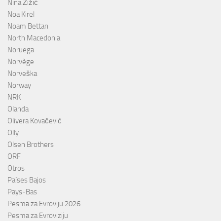
Nina Žižić
Noa Kirel
Noam Bettan
North Macedonia
Noruega
Norvège
Norveška
Norway
NRK
Olanda
Olivera Kovačević
Olly
Olsen Brothers
ORF
Otros
Países Bajos
Pays-Bas
Pesma za Evroviju 2026
Pesma za Evroviziju