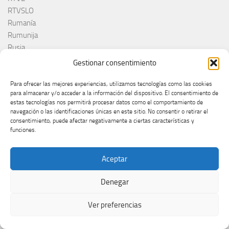
RTVSLO
Rumanía
Rumunija
Rusia
Russia
Gestionar consentimiento
Ruth Lorenzo
RÚV
Para ofrecer las mejores experiencias, utilizamos tecnologías como las cookies
para almacenar y/o acceder a la información del dispositivo. El consentimiento de
Saint-Marin
estas tecnologías nos permitirá procesar datos como el comportamiento de
Sal Da Vinci
navegación o las identificaciones únicas en este sitio. No consentir o retirar el
Salvador Sobral
consentimiento, puede afectar negativamente a ciertas características y
funciones.
San Marino
Sanna Nielsen
Sanremo
Aceptar
Sanremo 2025
Denegar
Sanremo 2026
Sarah Engels
Ver preferencias
Satoshi
Selecția Națională