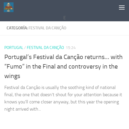
Saltar al contenido
E
CATEGORÍA:
FESTIVAL DA CANÇÃO
PORTUGAL
/
FESTIVAL DA CANÇÃO
15:24
Portugal’s Festival da Canção returns… with
“Fumo” in the Final and controversy in the
wings
Festival da Canção is usually the soothing kind of national
final, the one that doesn’t shout for your attention because it
knows you’ll come closer anyway, but this year the opening
night arrived with...