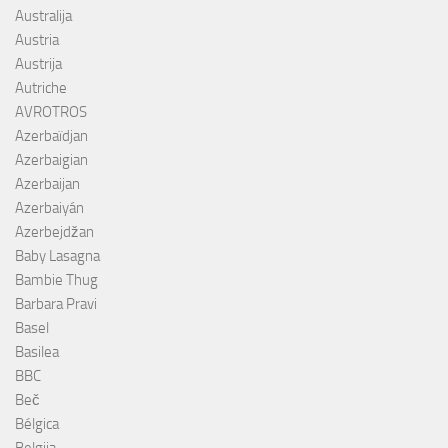
Australija
Austria
Austrija
Autriche
AVROTROS
Azerbaïdjan
Azerbaigian
Azerbaijan
Azerbaiyán
Azerbejdžan
Baby Lasagna
Bambie Thug
Barbara Pravi
Basel
Basilea
BBC
Beč
Bélgica
Belgija