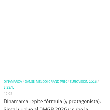
DINAMARCA
/
DANSK MELODI GRAND PRIX
/
EUROVISIÓN 2026
/
SISSAL
15:09
Dinamarca repite fórmula (y protagonista):
Sissal vuelve al DMGP 2026 y sube la