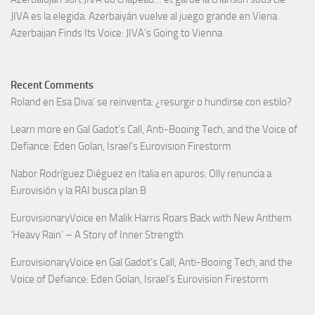
JIVA es la elegida: Azerbaiyán vuelve al juego grande en Viena
Azerbaijan Finds Its Voice: JIVA’s Going to Vienna
Recent Comments
Roland
en
Esa Diva’ se reinventa: ¿resurgir o hundirse con estilo?
Learn more
en
Gal Gadot’s Call, Anti-Booing Tech, and the Voice of
Defiance: Eden Golan, Israel’s Eurovision Firestorm
Nabor Rodríguez Diéguez
en
Italia en apuros: Olly renuncia a
Eurovisión y la RAI busca plan B
EurovisionaryVoice
en
Malik Harris Roars Back with New Anthem
‘Heavy Rain’ – A Story of Inner Strength
EurovisionaryVoice
en
Gal Gadot’s Call, Anti-Booing Tech, and the
Voice of Defiance: Eden Golan, Israel’s Eurovision Firestorm