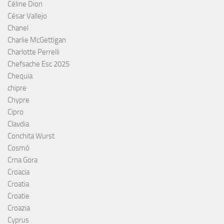
Céline Dion
César Vallejo
Chanel
Charlie McGettigan
Charlotte Perrelli
Chefsache Esc 2025
Chequia
chipre
Chypre
Cipro
Clavdia
Conchita Wurst
Cosmó
Crna Gora
Croacia
Croatia
Croatie
Croazia
Cyprus