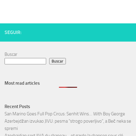
SEGUIR:
Buscar
Buscar
Most read articles
Recent Posts
San Marino Goes Full Pop Circus: Senhit Wins… With Boy George
Azerbejdžan izvukao JIVU: pesma “strogo poverljivo”, a Beč neka se
spremi
Azerbaïdjan sort JIVA du chapeau… et garde la chanson sous clé