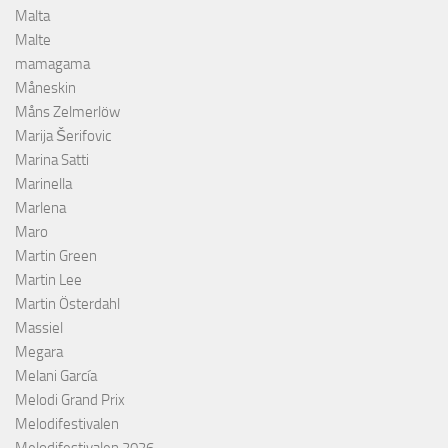
Malta
Malte
mamagama
Måneskin
Måns Zelmerlöw
Marija Šerifovic
Marina Satti
Marinella
Marlena
Maro
Martin Green
Martin Lee
Martin Österdahl
Massiel
Megara
Melani García
Melodi Grand Prix
Melodifestivalen
Melodifestivalen 2026