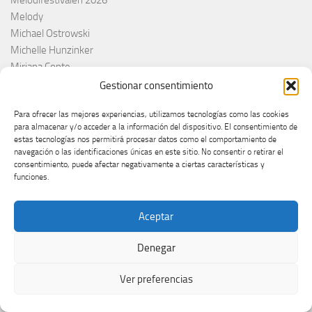
Melody
Michael Ostrowski
Michelle Hunzinker
Miriana Conte
Moldavia
Gestionar consentimiento
Moldavie
Para ofrecer las mejores experiencias, utilizamos tecnologías como las cookies
Moldavija
para almacenar y/o acceder a la información del dispositivo. El consentimiento de
Moldova
estas tecnologías nos permitirá procesar datos como el comportamiento de
Monaco
navegación o las identificaciones únicas en este sitio. No consentir o retirar el
consentimiento, puede afectar negativamente a ciertas características y
Monroe
funciones.
Montenegro
Monténégro
Aceptar
Montesong
MTV EMA
Denegar
Mustii
Nacho Duato
Ver preferencias
NAPA
Nebulossa