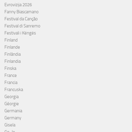
Evrovizija 2026
Fanny Biascamano
Festival da Canção
Festival di Sanremo
Festivali i Këngës
Finland
Finlande
Finlândia
Finlandia
Finska
France
Francia
Francuska
Georgia
Géorgie
Germania
Germany
Gisela
Go-Jo