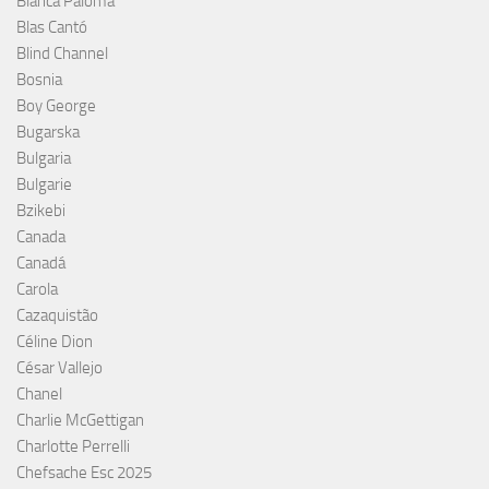
Blanca Paloma
Blas Cantó
Blind Channel
Bosnia
Boy George
Bugarska
Bulgaria
Bulgarie
Bzikebi
Canada
Canadá
Carola
Cazaquistão
Céline Dion
César Vallejo
Chanel
Charlie McGettigan
Charlotte Perrelli
Chefsache Esc 2025