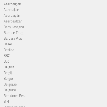
Azerbaigian
Azerbaijan
Azerbaiyán
Azerbejdžan
Baby Lasagna
Bambie Thug
Barbara Pravi
Basel
Basilea
BBC
Beč
Bélgica
Belgija
Belgio
Belgique
Belgium
Benidorm Fest
BiH