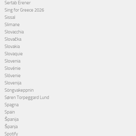
Sertab Erener
Sing for Greece 2026
Sissal
Slimane
Slovacchia
Slovačka
Slovakia
Slovaquie
Slovenia
Slovénie
Slóvenie
Slovenija
Söngvakeppnin
Søren Torpeggard Lund
Spagna
Spain
Španija
Španja
Spotify