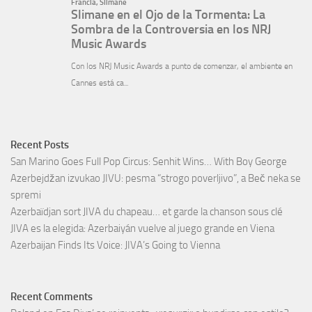
Recent Posts
San Marino Goes Full Pop Circus: Senhit Wins… With Boy George
Azerbejdžan izvukao JIVU: pesma “strogo poverljivo”, a Beč neka se
spremi
Azerbaïdjan sort JIVA du chapeau… et garde la chanson sous clé
JIVA es la elegida: Azerbaiyán vuelve al juego grande en Viena
Azerbaijan Finds Its Voice: JIVA’s Going to Vienna
Recent Comments