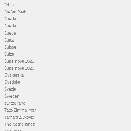
Srbija
Stefan Raab
Suècia
Suecia
Suède
Suíça
Suisse
Suiza
Supernova 2025
Supernova 2026
Švajcarska
Švedska
Svezia
Sweden
switzerland
Taco Zimmerman
Tamara Živković
The Netherlands