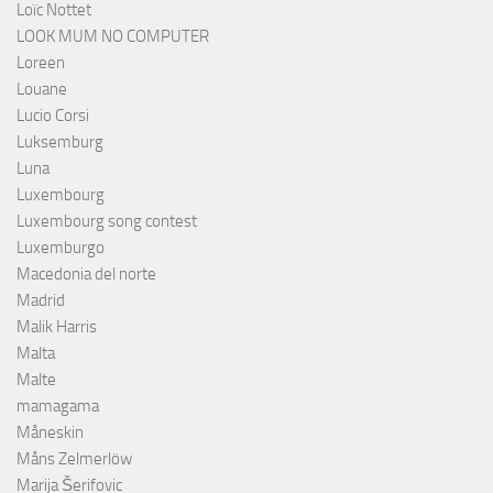
Loïc Nottet
LOOK MUM NO COMPUTER
Loreen
Louane
Lucio Corsi
Luksemburg
Luna
Luxembourg
Luxembourg song contest
Luxemburgo
Macedonia del norte
Madrid
Malik Harris
Malta
Malte
mamagama
Måneskin
Måns Zelmerlöw
Marija Šerifovic