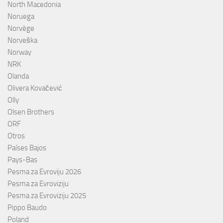
North Macedonia
Noruega
Norvège
Norveška
Norway
NRK
Olanda
Olivera Kovačević
Olly
Olsen Brothers
ORF
Otros
Países Bajos
Pays-Bas
Pesma za Evroviju 2026
Pesma za Evroviziju
Pesma za Evroviziju 2025
Pippo Baudo
Poland