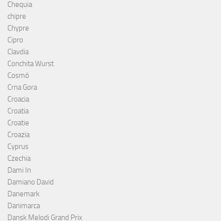
Chequia
chipre
Chypre
Cipro
Clavdia
Conchita Wurst
Cosmó
Crna Gora
Croacia
Croatia
Croatie
Croazia
Cyprus
Czechia
Dami In
Damiano David
Danemark
Danimarca
Dansk Melodi Grand Prix