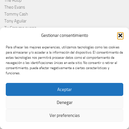
The Roop
Theo Evans
Tommy Cash
Tony Aguilar
Tu Cara me suena
Turkey
Gestionar consentimiento
Turquie
Para ofrecer las mejores experiencias, utilizamos tecnologías como las cookies
Ucraina
para almacenar y/o acceder a la información del dispositivo. El consentimiento de
Ucrania
estas tecnologías nos permitirá procesar datos como el comportamiento de
Ucrânia
navegación o las identificaciones únicas en este sitio. No consentir o retirar el
consentimiento, puede afectar negativamente a ciertas características y
UER
funciones.
Uk
Ukraine
Aceptar
Ukrajina
UMK
Denegar
Una voce per San Marino
Uncategorized
Ver preferencias
Velika Britanija
Veronica Fusaro