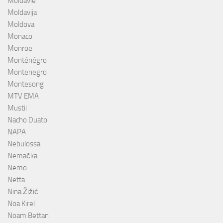
Moldavie
Moldavija
Moldova
Monaco
Monroe
Monténégro
Montenegro
Montesong
MTV EMA
Mustii
Nacho Duato
NAPA
Nebulossa
Nemačka
Nemo
Netta
Nina Žižić
Noa Kirel
Noam Bettan