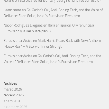
Roland
en
Esa Diva’ se reinventa: ¿resurgir o hundirse con estilo?
Learn more
en
Gal Gadot’s Call, Anti-Booing Tech, and the Voice of
Defiance: Eden Golan, Israel’s Eurovision Firestorm
Nabor Rodríguez Diéguez
en
Italia en apuros: Olly renuncia a
Eurovisión y la RAI busca plan B
EurovisionaryVoice
en
Malik Harris Roars Back with New Anthem
‘Heavy Rain’ – A Story of Inner Strength
EurovisionaryVoice
en
Gal Gadot’s Call, Anti-Booing Tech, and the
Voice of Defiance: Eden Golan, Israel’s Eurovision Firestorm
Archives
marzo 2026
febrero 2026
enero 2026
diciembre 2025