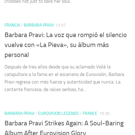
chooses not just to bare her soul...
FRANCIA
/
BARBARA PRAVI
13:07
Barbara Pravi: La voz que rompió el silencio
vuelve con «La Pieva», su álbum más
personal
Después de tres años desde que su aclamado Voilà la
catapultara a la fama en el escenario de Eurovisión, Barbara
Pravi regresa con más fuerza y autenticidad que nunca. La
cantante francesa, de raíces serbias, ha...
BARBARA PRAVI
/
EUROVISION LEGENDS
/
FRANCE
19:30
Barbara Pravi Strikes Again: A Soul-Baring
Album After Eurovision Glory