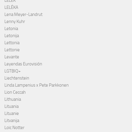
LELEK
LELÉKA
Lena Meyer-Landrut
Lenny Kuhr
Letonia
Letonija
Lettonia
Lettonie
Levante
Leyendas Eurovisión
LGTBIQ+
Liechtenstein
Linda Lampenius x Pete Parkkonen
Lion Ceccah
Lithuania
Lituania
Lituanie
Litvanija
Loïc Notter