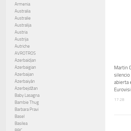
Armenia
Australia
Australie
Australija
Austria
Austrija
Autriche
AVROTROS
Azerbaïdjan
Martin 
Azerbaigian
Azerbaijan
silencio
Azerbaiyán
abierta 
Azerbejdžan
Eurovis
Baby Lasagna
17:28
Bambie Thug
Barbara Pravi
Basel
Basilea
BBC