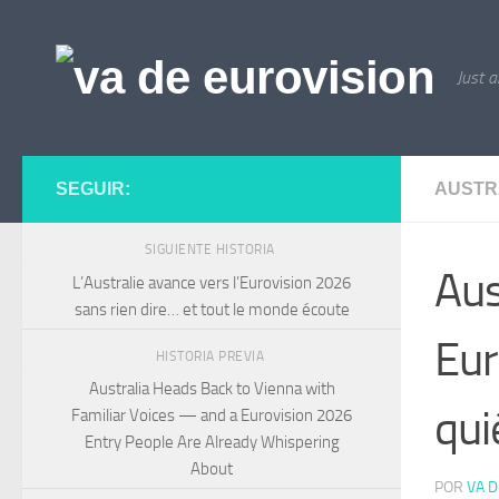
Saltar al contenido
Just a
SEGUIR:
AUSTR
SIGUIENTE HISTORIA
Aus
L’Australie avance vers l’Eurovision 2026
sans rien dire… et tout le monde écoute
Eur
HISTORIA PREVIA
Australia Heads Back to Vienna with
qui
Familiar Voices — and a Eurovision 2026
Entry People Are Already Whispering
About
POR
VA D