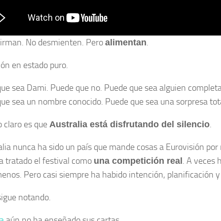
irman. No desmienten. Pero
.
alimentan
ión en estado puro.
ue sea Dami. Puede que no. Puede que sea alguien completa
ue sea un nombre conocido. Puede que sea una sorpresa tota
o claro es que
.
Australia está disfrutando del silencio
alia nunca ha sido un país que mande cosas a Eurovisión por 
a tratado el festival como
. A veces 
una competición real
enos. Pero casi siempre ha habido intención, planificación y 
sigue notando.
ia
aún no ha enseñado sus cartas.