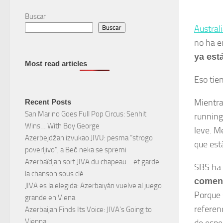
Buscar
Austral
Buscar
no ha e
ya est
Most read articles
Eso tie
Mientra
Recent Posts
San Marino Goes Full Pop Circus: Senhit
running
Wins… With Boy George
leve. M
Azerbejdžan izvukao JIVU: pesma “strogo
que est
poverljivo”, a Beč neka se spremi
Azerbaïdjan sort JIVA du chapeau… et garde
SBS ha
la chanson sous clé
coment
JIVA es la elegida: Azerbaiyán vuelve al juego
Porque 
grande en Viena
referen
Azerbaijan Finds Its Voice: JIVA’s Going to
Vienna