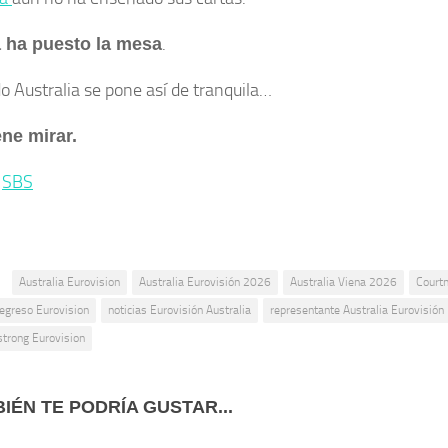
.
 ha puesto la mesa
o Australia se pone así de tranquila…
ne mirar.
:
SBS
:
Australia Eurovision
Australia Eurovisión 2026
Australia Viena 2026
Courtn
egreso Eurovision
noticias Eurovisión Australia
representante Australia Eurovisión
trong Eurovision
IÉN TE PODRÍA GUSTAR...