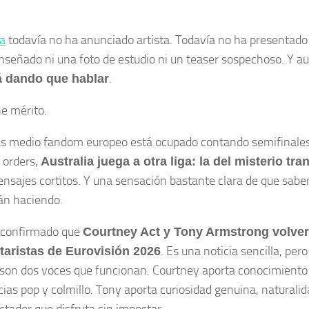
ia
todavía no ha anunciado artista. Todavía no ha presentado
nseñado ni una foto de estudio ni un teaser sospechoso. Y au
.
á dando que hablar
ne mérito.
s medio fandom europeo está ocupado contando semifinales
 orders,
Australia juega a otra liga: la del misterio tra
ensajes cortitos. Y una sensación bastante clara de que sab
án haciendo.
 confirmado que
Courtney Act y Tony Armstrong volver
. Es una noticia sencilla, pero
aristas de Eurovisión 2026
son dos voces que funcionan. Courtney aporta conocimiento e
cias pop y colmillo. Tony aporta curiosidad genuina, naturali