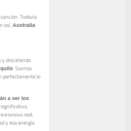
 canción. Todavía
n así,
Australia
 y discutiendo
. Sonrisa
nquilo
en perfectamente lo
án a ser los
 significativa.
urovisivo real,
dad y esa energía