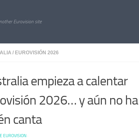
nother Eurovision site
ALIA
/
EUROVISIÓN 2026
tralia empieza a calentar
ovisión 2026… y aún no ha 
én canta
E EUROVISION
·