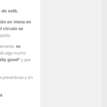
 de sofá.
ión en Viena en
l círculo se
aposta.
ialmente:
se
zado algo mucho
y que
ally good”
s preventivas y sin
.
ma