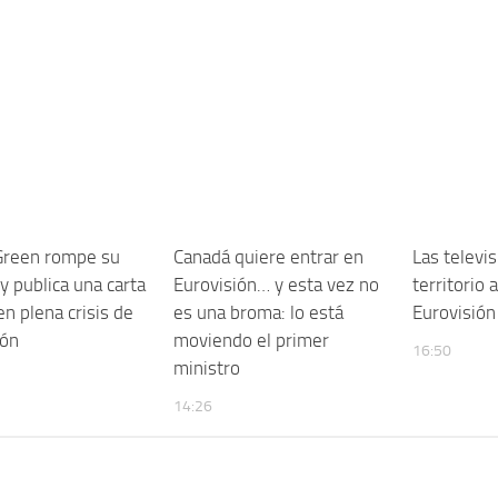
Green rompe su
Canadá quiere entrar en
Las televi
 y publica una carta
Eurovisión… y esta vez no
territorio 
en plena crisis de
es una broma: lo está
Eurovisión
ión
moviendo el primer
16:50
ministro
14:26