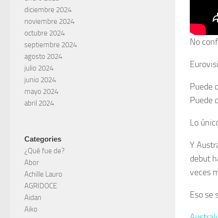
diciembre 2024
noviembre 2024
octubre 2024
No conf
septiembre 2024
agosto 2024
Eurovis
julio 2024
junio 2024
Puede q
mayo 2024
Puede q
abril 2024
Lo únic
Categories
Y Austr
¿Qué fue de?
debut h
Abor
veces m
Achille Lauro
AGRIDOCE
Eso se 
Aidan
Aiko
Austral