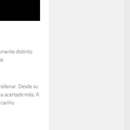
mente distinto.
l.
rellenar. Desde su
ha acertado más. A
cariño.