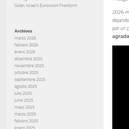
Golan, Israel’s Eurovision Firestorm
2026 m
dejando
por un 
Archives
agrada
marzo 2026
febrero 2026
enero 2026
diciembre 2025
noviembre 2025
octubre 2025
septiembre 2025
agosto 2025
julio 2025
junio 2025
mayo 2025
marzo 2025
febrero 2025
enero 2025