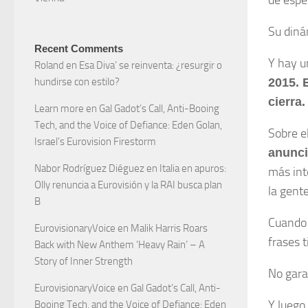
de espe
Su diná
Recent Comments
Y hay u
Roland
en
Esa Diva’ se reinventa: ¿resurgir o
2015. 
hundirse con estilo?
cierra.
Learn more
en
Gal Gadot’s Call, Anti-Booing
Tech, and the Voice of Defiance: Eden Golan,
Sobre e
Israel’s Eurovision Firestorm
anunci
Nabor Rodríguez Diéguez
en
Italia en apuros:
más int
Olly renuncia a Eurovisión y la RAI busca plan
la gent
B
Cuando 
EurovisionaryVoice
en
Malik Harris Roars
frases 
Back with New Anthem ‘Heavy Rain’ – A
Story of Inner Strength
No gara
EurovisionaryVoice
en
Gal Gadot’s Call, Anti-
Y luego 
Booing Tech, and the Voice of Defiance: Eden