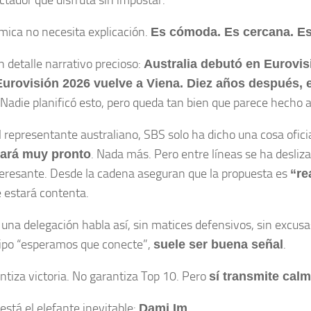
ctador que disfruta sin impostar.
mica no necesita explicación.
Es cómoda. Es cercana. Es
n detalle narrativo precioso:
Australia debutó en Eurovis
Eurovisión 2026 vuelve a Viena. Diez años después, e
Nadie planificó esto, pero queda tan bien que parece hecho 
l representante australiano, SBS solo ha dicho una cosa ofic
. Nada más. Pero entre líneas se ha desli
ará muy pronto
eresante. Desde la cadena aseguran que la propuesta es
“re
e estará contenta.
una delegación habla así, sin matices defensivos, sin excusa
tipo “esperamos que conecte”,
.
suele ser buena señal
ntiza victoria. No garantiza Top 10. Pero
sí transmite cal
está el elefante inevitable:
.
Dami Im