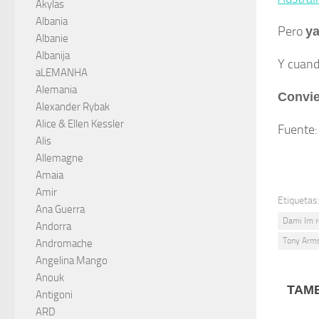
Akylas
Albania
Pero
ya
Albanie
Albanija
Y cuand
aLEMANHA
Alemania
Convie
Alexander Rybak
Alice & Ellen Kessler
Fuente
Alis
Allemagne
Amaia
Amir
Etiquetas
Ana Guerra
Dami Im r
Andorra
Tony Arms
Andromache
Angelina Mango
Anouk
TAMB
Antigoni
ARD