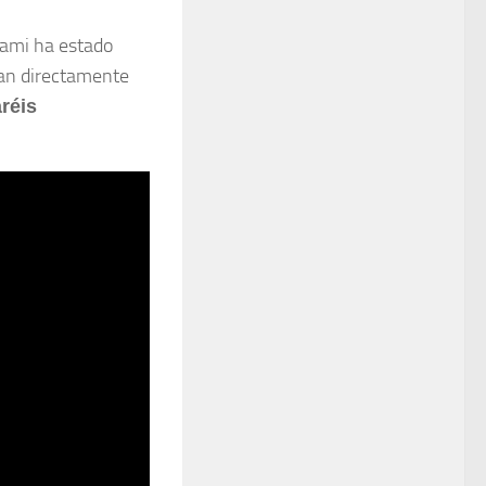
Dami ha estado
tan directamente
réis