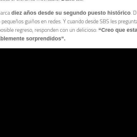
arca
. 
diez años desde su segundo puesto histórico
 pequeños guiños en redes. Y cuando desde SBS les pregun
posible regreso, responden con un delicioso:
“Creo que esta
blemente sorprendidos”.