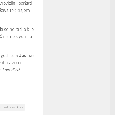
ovizija i održati
rešava tek krajem
 da se ne radi o bilo
ć nismo sigurni u
. godina, a
Zoë
nas
zaboravi do
no
Loin d’ici
?
cionalna selekcija