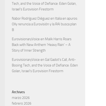
Tech, and the Voice of Defiance: Eden Golan,
Israel’s Eurovision Firestorm
Nabor Rodríguez Diéguez
en
Italia en apuros:
Olly renuncia a Eurovisión y la RAI busca plan
B
EurovisionaryVoice
en
Malik Harris Roars
Back with New Anthem ‘Heavy Rain’ – A
Story of Inner Strength
EurovisionaryVoice
en
Gal Gadot’s Call, Anti-
Booing Tech, and the Voice of Defiance: Eden
Golan, Israel’s Eurovision Firestorm
Archives
marzo 2026
febrero 2026