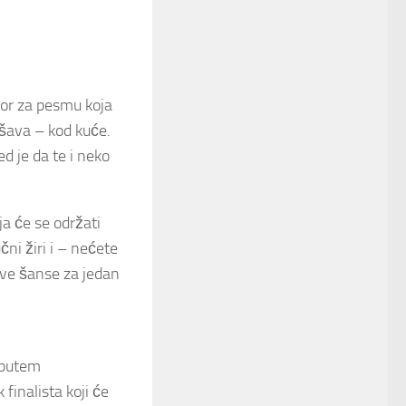
zbor za pesmu koja
ešava – kod kuće.
d je da te i neko
ja će se održati
čni žiri i – nećete
 sve šanse za jedan
 putem
 finalista koji će