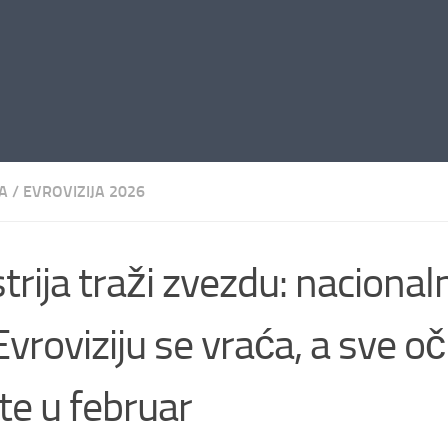
A
/
EVROVIZIJA 2026
trija traži zvezdu: nacionaln
Evroviziju se vraća, a sve oč
te u februar