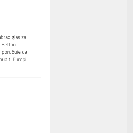
zabrao glas za
 Bettan
i poručuje da
nuditi Europi