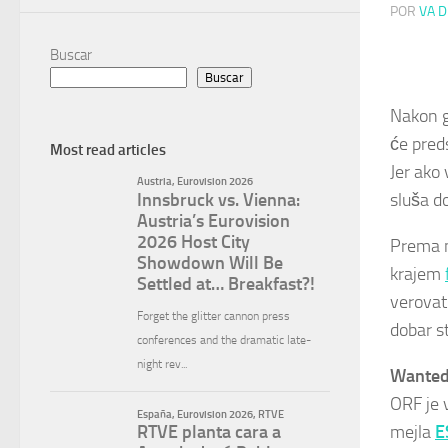
POR
VA D
Buscar
Buscar
Nakon go
će pred
Most read articles
Jer ako 
sluša d
Prema n
krajem
verovati
dobar st
Wanted:
ORF je 
mejla
E