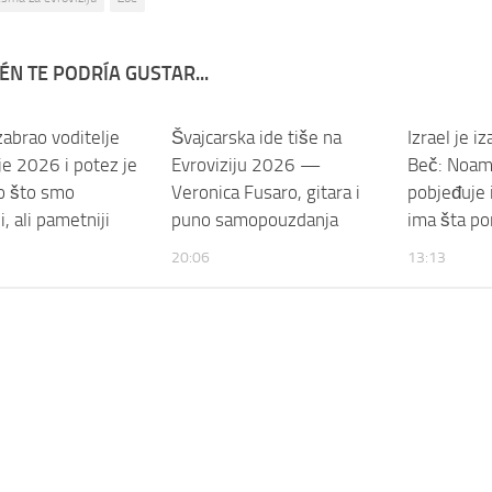
ÉN TE PODRÍA GUSTAR...
zabrao voditelje
Švajcarska ide tiše na
Izrael je i
je 2026 i potez je
Evroviziju 2026 —
Beč: Noam
go što smo
Veronica Fusaro, gitara i
pobjeđuje 
i, ali pametniji
puno samopouzdanja
ima šta po
20:06
13:13