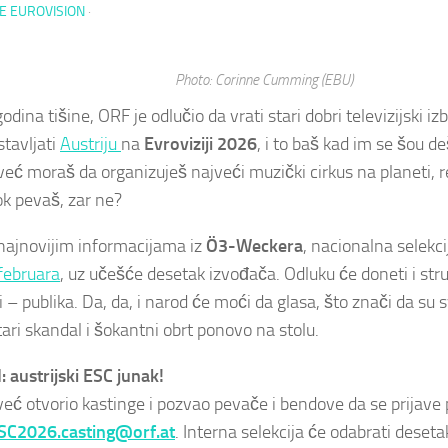
E EUROVISION
·
Photo: Corinne Cumming (EBU)
dina tišine, ORF je odlučio da vrati stari dobri televizijski i
stavljati
Austriju
na
Evroviziji 2026
, i to baš kad im se šou d
već moraš da organizuješ najveći muzički cirkus na planeti, re
ok pevaš, zar ne?
ajnovijim informacijama iz
Ö3-Weckera
, nacionalna selekci
februara
, uz učešće desetak izvođača. Odluku će doneti i stru
 – publika. Da, da, i narod će moći da glasa, što znači da su
ari skandal i šokantni obrt ponovo na stolu.
 austrijski ESC junak!
već otvorio kastinge i pozvao pevače i bendove da se prijave
SC2026.casting@orf.at
. Interna selekcija će odabrati desetak