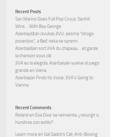
Recent Posts
San Marino Goes Full Pop Circus: Senhit
Wins… With Boy George
Azerbejdžan izvukao JIVU: pesma “strogo
poverljivo”, a Beč neka se spremi
Azerbaïdjan sort JIVA du chapeau… et garde
la chanson sous clé
JIVA es la elegida: Azerbaiyán vuelve al juego
grande en Viena
Azerbaijan Finds Its Voice: JIVA’s Going to
Vienna
Recent Comments
Roland
en
Esa Diva’ se reinventa: ¿resurgir o
hundirse con estilo?
Learn more
en
Gal Gadot’s Call, Anti-Booing