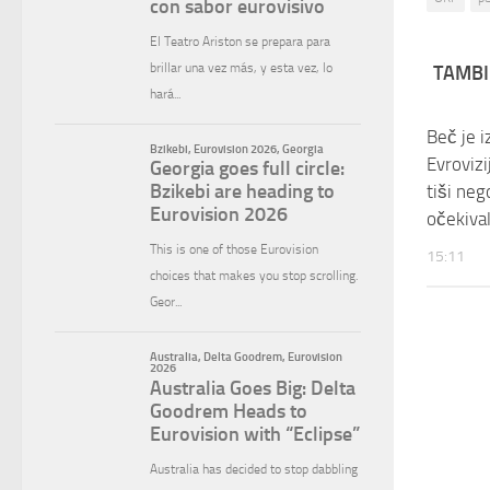
TAMBI
Beč je i
Evrovizi
tiši ne
očekival
15:11