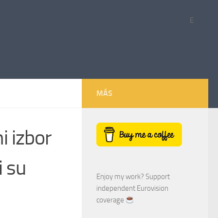
E
MÁS
i izbor
i su
Enjoy my work? Support
independent Eurovision
coverage