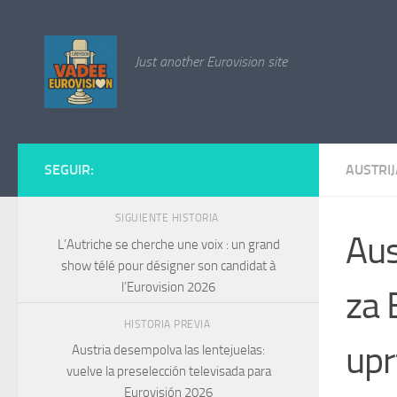
Saltar al contenido
Just another Eurovision site
SEGUIR:
AUSTRIJ
SIGUIENTE HISTORIA
Aus
L’Autriche se cherche une voix : un grand
show télé pour désigner son candidat à
l’Eurovision 2026
za 
HISTORIA PREVIA
upr
Austria desempolva las lentejuelas:
vuelve la preselección televisada para
Eurovisión 2026