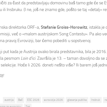
ičiti za čast da predstavljaju domovinu baš tamo gde će se Evr
 ili Insbruku. (I ne, još ne znamo gde, pošto se taj «detalj» 
ska direktorka ORF-a,
Stefanie Groiss-Horowitz
, istakla je
emisiji, već o «malom austrijskom Song Contestu». Pa ako ve
na pravoj Evroviziji, bar ćemo pobediti u sopstvenoj.
i put kada je Austrija ovako birala predstavnika, bila je 2016
rala pesmom
Loin d’ici
. Završila je 13. – taman dovoljno da se 
 selekcije. Hoće li 2026. doneti nešto više? Ili barem još jed
ORF
:
austrija
Beč
ESC 2026
evrovizija 2026
glasanje publike
Insbruk
na
sma za evroviziju
Zoë