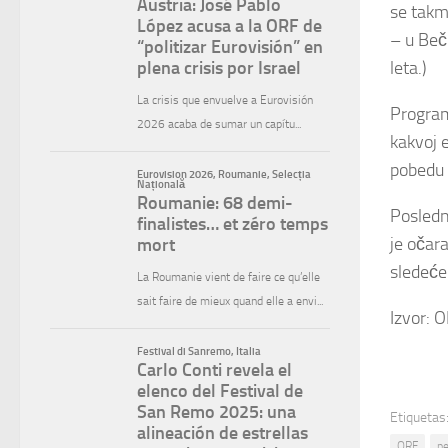
se takm
– u Beču
leta.)
Program
kakvoj 
pobedu 
Poslednj
je oča
sledeće
Izvor: 
Etiquetas
ORF
pe