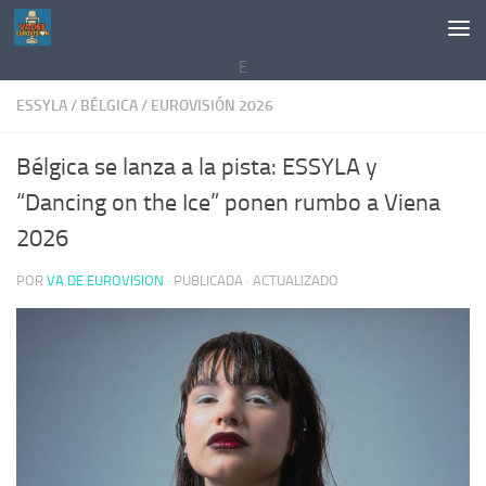
Saltar al contenido
E
ESSYLA
/
BÉLGICA
/
EUROVISIÓN 2026
Bélgica se lanza a la pista: ESSYLA y
“Dancing on the Ice” ponen rumbo a Viena
2026
POR
VA DE EUROVISION
· PUBLICADA
· ACTUALIZADO