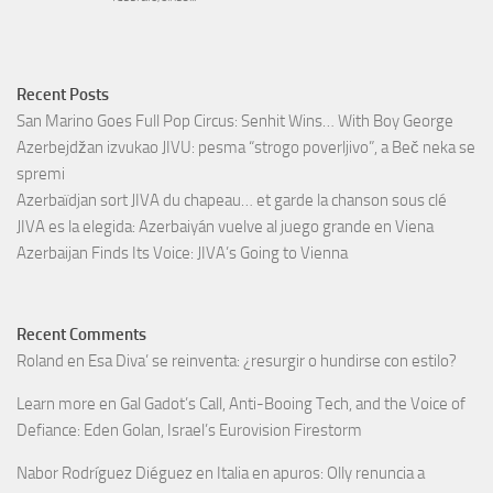
Recent Posts
San Marino Goes Full Pop Circus: Senhit Wins… With Boy George
Azerbejdžan izvukao JIVU: pesma “strogo poverljivo”, a Beč neka se
spremi
Azerbaïdjan sort JIVA du chapeau… et garde la chanson sous clé
JIVA es la elegida: Azerbaiyán vuelve al juego grande en Viena
Azerbaijan Finds Its Voice: JIVA’s Going to Vienna
Recent Comments
Roland
en
Esa Diva’ se reinventa: ¿resurgir o hundirse con estilo?
Learn more
en
Gal Gadot’s Call, Anti-Booing Tech, and the Voice of
Defiance: Eden Golan, Israel’s Eurovision Firestorm
Nabor Rodríguez Diéguez
en
Italia en apuros: Olly renuncia a