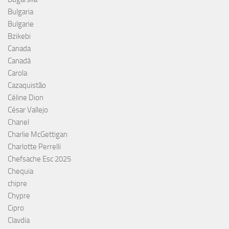
Bulgaria
Bulgarie
Bzikebi
Canada
Canadá
Carola
Cazaquistão
Céline Dion
César Vallejo
Chanel
Charlie McGettigan
Charlotte Perrelli
Chefsache Esc 2025
Chequia
chipre
Chypre
Cipro
Clavdia