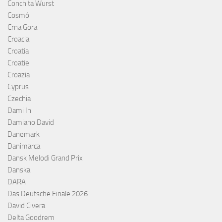
Conchita Wurst
Cosmó
Crna Gora
Croacia
Croatia
Croatie
Croazia
Cyprus
Czechia
Dami In
Damiano David
Danemark
Danimarca
Dansk Melodi Grand Prix
Danska
DARA
Das Deutsche Finale 2026
David Civera
Delta Goodrem