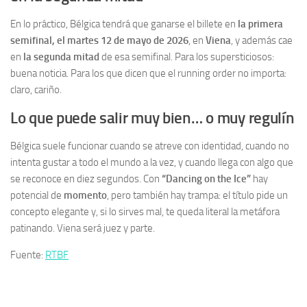
En lo práctico, Bélgica tendrá que ganarse el billete en
la primera
semifinal, el martes 12 de mayo de 2026
, en
Viena
, y además cae
en
la segunda mitad
de esa semifinal. Para los supersticiosos:
buena noticia. Para los que dicen que el running order no importa:
claro, cariño.
Lo que puede salir muy bien… o muy regulín
Bélgica suele funcionar cuando se atreve con identidad, cuando no
intenta gustar a todo el mundo a la vez, y cuando llega con algo que
se reconoce en diez segundos. Con
“Dancing on the Ice”
hay
potencial de
momento
, pero también hay trampa: el título pide un
concepto elegante y, si lo sirves mal, te queda literal la metáfora
patinando. Viena será juez y parte.
Fuente:
RTBF