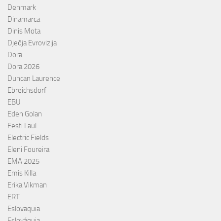
Denmark
Dinamarca
Dinis Mota
Dječja Evrovizija
Dora
Dora 2026
Duncan Laurence
Ebreichsdorf
EBU
Eden Golan
Eesti Laul
Electric Fields
Eleni Foureira
EMA 2025
Emis Killa
Erika Vikman
ERT
Eslovaquia
Eslováquia