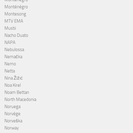
Monténégro
Montesong
MTV EMA
Mustii
Nacho Duato
NAPA
Nebulossa
Nemačka
Nemo
Netta
Nina Žižić
Noa Kirel
Noam Bettan
North Macedonia
Noruega
Norvège
Norveška
Norway