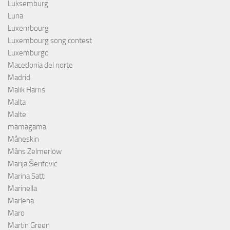
Luksemburg
Luna
Luxembourg
Luxembourg song contest
Luxemburgo
Macedonia del norte
Madrid
Malik Harris
Malta
Malte
mamagama
Måneskin
Måns Zelmerlöw
Marija Šerifovic
Marina Satti
Marinella
Marlena
Maro
Martin Green