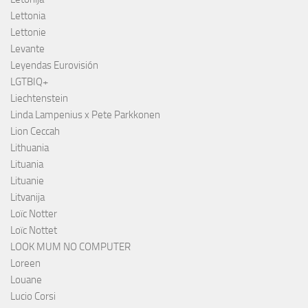
Lettonia
Lettonie
Levante
Leyendas Eurovisión
LGTBIQ+
Liechtenstein
Linda Lampenius x Pete Parkkonen
Lion Ceccah
Lithuania
Lituania
Lituanie
Litvanija
Loïc Notter
Loïc Nottet
LOOK MUM NO COMPUTER
Loreen
Louane
Lucio Corsi