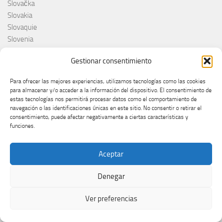
Slovačka
Slovakia
Slovaquie
Slovenia
Slovénie
Gestionar consentimiento
Slóvenie
Slovenija
Para ofrecer las mejores experiencias, utilizamos tecnologías como las cookies
Söngvakeppnin
para almacenar y/o acceder a la información del dispositivo. El consentimiento de
Søren Torpeggard Lund
estas tecnologías nos permitirá procesar datos como el comportamiento de
navegación o las identificaciones únicas en este sitio. No consentir o retirar el
Spagna
consentimiento, puede afectar negativamente a ciertas características y
Spain
funciones.
Španija
Španja
Aceptar
Spotify
Srbija
Denegar
Stefan Raab
Suècia
Ver preferencias
Suecia
Suède