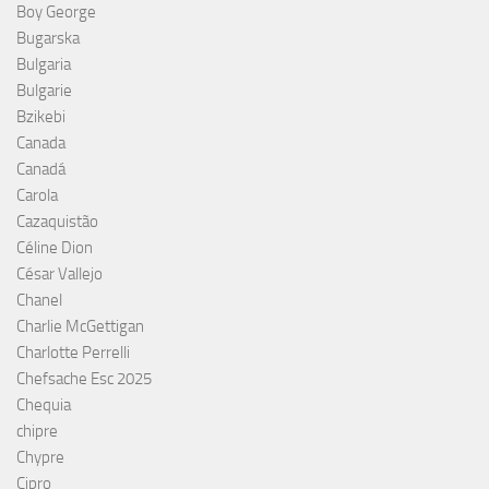
Boy George
Bugarska
Bulgaria
Bulgarie
Bzikebi
Canada
Canadá
Carola
Cazaquistão
Céline Dion
César Vallejo
Chanel
Charlie McGettigan
Charlotte Perrelli
Chefsache Esc 2025
Chequia
chipre
Chypre
Cipro