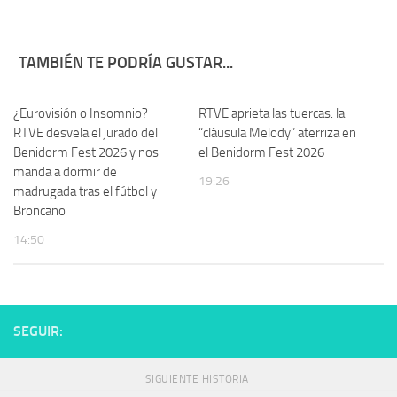
TAMBIÉN TE PODRÍA GUSTAR...
¿Eurovisión o Insomnio?
RTVE aprieta las tuercas: la
RTVE desvela el jurado del
“cláusula Melody” aterriza en
Benidorm Fest 2026 y nos
el Benidorm Fest 2026
manda a dormir de
19:26
madrugada tras el fútbol y
Broncano
14:50
SEGUIR:
SIGUIENTE HISTORIA