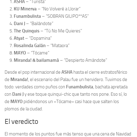
ASHA
– “Turista”
KU Minerva
– “No Volveré a Llorar”
Funambulista
– “SOBRAN GILIPO**AS”
Dani J
– “Bailándote”
The Quinquis
– “Tú No Me Quieres”
Atyat
– “Dopamina”
Rosalinda Galán
– “Mataora”
MAYO
– “Tócame”
Miranda! & bailamamá
– “Despierto Amándote”
Desde el pop internacional de
ASHA
hasta el cierre estratosférico
de
Miranda!
, el escenario del Palau fue un hervidero. Tuvimos de
todo: verdades como puños con
Funambulista
, bachata apretada
con
Dani J
y ese toque quinqui-chic que tanto nos pone. Eso sí, lo
de
MAYO
pidiéndonos un «Tócame» casi hace que salten los
plomos de la ciudad.
El veredicto
El momento de los puntos fue más tenso que una cena de Navidad