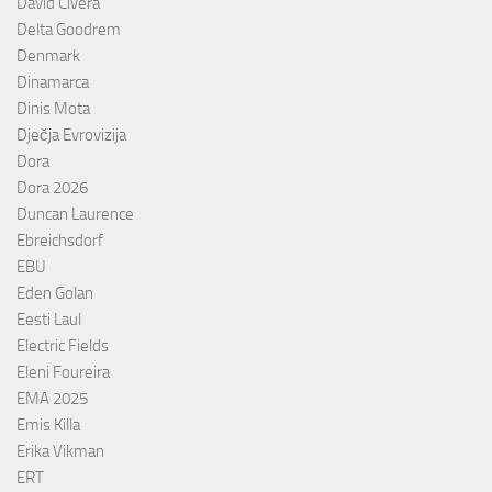
David Civera
Delta Goodrem
Denmark
Dinamarca
Dinis Mota
Dječja Evrovizija
Dora
Dora 2026
Duncan Laurence
Ebreichsdorf
EBU
Eden Golan
Eesti Laul
Electric Fields
Eleni Foureira
EMA 2025
Emis Killa
Erika Vikman
ERT