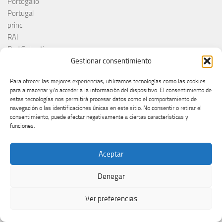
Portogallo
Portugal
princ
RAI
Red Sebastian
Reino Unido
Gestionar consentimiento
Remember Monday
Para ofrecer las mejores experiencias, utilizamos tecnologías como las cookies
Romania
para almacenar y/o acceder a la información del dispositivo. El consentimiento de
Rosa López
estas tecnologías nos permitirá procesar datos como el comportamiento de
Roumanie
navegación o las identificaciones únicas en este sitio. No consentir o retirar el
consentimiento, puede afectar negativamente a ciertas características y
Royaume-Uni
funciones.
RTÉ
RTVE
Aceptar
RTVSLO
Rumanía
Denegar
Rumunija
Rusia
Ver preferencias
Russia
Ruth Lorenzo