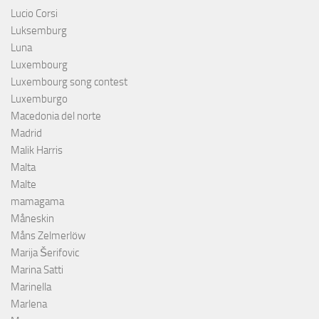
Lucio Corsi
Luksemburg
Luna
Luxembourg
Luxembourg song contest
Luxemburgo
Macedonia del norte
Madrid
Malik Harris
Malta
Malte
mamagama
Måneskin
Måns Zelmerlöw
Marija Šerifovic
Marina Satti
Marinella
Marlena