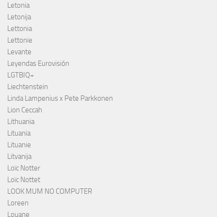
Letonia
Letonija
Lettonia
Lettonie
Levante
Leyendas Eurovisión
LGTBIQ+
Liechtenstein
Linda Lampenius x Pete Parkkonen
Lion Ceccah
Lithuania
Lituania
Lituanie
Litvanija
Loïc Notter
Loïc Nottet
LOOK MUM NO COMPUTER
Loreen
Louane