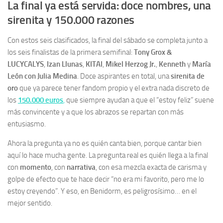
La final ya está servida: doce nombres, una
sirenita y 150.000 razones
Con estos seis clasificados, la final del sábado se completa junto a
los seis finalistas de la primera semifinal:
Tony Grox &
LUCYCALYS
,
Izan Llunas
,
KITAI
,
Mikel Herzog Jr.
,
Kenneth
y
María
León con Julia Medina
. Doce aspirantes en total, una
sirenita de
oro
que ya parece tener fandom propio y el extra nada discreto de
los
150.000 euros
,
que siempre ayudan a que el “estoy feliz” suene
más convincente y a que los abrazos se repartan con más
entusiasmo.
Ahora la pregunta ya no es quién canta bien, porque cantar bien
aquí lo hace mucha gente. La pregunta real es quién llega a la final
con
momento
, con
narrativa
, con esa mezcla exacta de carisma y
golpe de efecto que te hace decir “no era mi favorito, pero me lo
estoy creyendo”. Y eso, en Benidorm, es peligrosísimo… en el
mejor sentido.