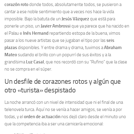
corazón roto
donde todos, absolutamente todos, se pusieron a
cantar a ese noble sentimiento que a veces nos hace la vida
imposible. Bajo la batuta de un
Jesús Vázquez
que está para
ponerle un piso, un
Javier Ambrossi
que ya parece que ha nacido en
el Palau e
Inés Hernand
repartiendo estopa de la buena, vimos
pasar a los nueve artistas que se jugaban el tipo por las
seis
plazas
disponibles. Y entre drama y drama, tuvimos a
Abraham
Mateo
sudando el brillo con un popurrí de sus éxitos y a la
grandísima
Luz Casal
, que nos recordó con su “Rufino” que la clase
no se compra en el súper.
Un desfile de corazones rotos y algún que
otro «turista» despistado
La noche arrancó con un nivel de intensidad que ni el final de una
telenovela turca. Aquí no se venía a hacer amigos, se venía a por
todas, y el
orden de actuación
nos dejó claro desde el minuto uno
que la competencia iba a ser una carnicería emocional: