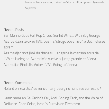
Recent Posts
San Marino Goes Full Pop Circus: Senhit Wins… With Boy George
Azerbejdžan izvukao JIVU: pesma “strogo poverljivo”, a Beč neka se
spremi
Azerbaïdjan sort JIVA du chapeau… et garde la chanson sous clé
JIVA es la elegida: Azerbaiyán vuelve al juego grande en Viena
Azerbaijan Finds Its Voice: JIVA’s Going to Vienna
Recent Comments
Roland
en
Esa Diva’ se reinventa: ¿resurgir o hundirse con estilo?
Learn more
en
Gal Gadot’s Call, Anti-Booing Tech, and the Voice of
Defiance: Eden Golan, Israel’s Eurovision Firestorm