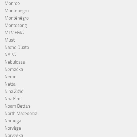
Monroe
Montenegro
Monténégro
Montesong
MTV EMA
Mustii
Nacho Duato
NAPA
Nebulossa
Nemačka
Nemo
Netta
Nina Žižić
Noa Kirel
Noam Bettan
North Macedonia
Noruega
Norvège
Norveška