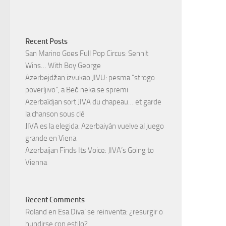
Recent Posts
San Marino Goes Full Pop Circus: Senhit
Wins… With Boy George
Azerbejdžan izvukao JIVU: pesma “strogo
poverljivo”, a Beč neka se spremi
Azerbaïdjan sort JIVA du chapeau… et garde
la chanson sous clé
JIVA es la elegida: Azerbaiyán vuelve al juego
grande en Viena
Azerbaijan Finds Its Voice: JIVA’s Going to
Vienna
Recent Comments
Roland
en
Esa Diva’ se reinventa: ¿resurgir o
hundirse con estilo?