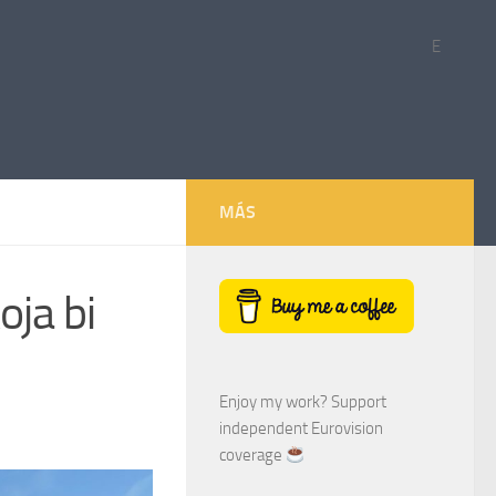
E
MÁS
ja bi
Enjoy my work? Support
independent Eurovision
coverage