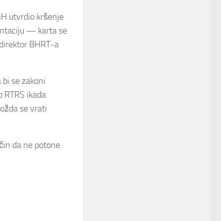
iH utvrdio kršenje
ntaciju — karta se
i direktor BHRT-a
 bi se zakoni
o RTRS ikada
ožda se vrati
ačin da ne potone