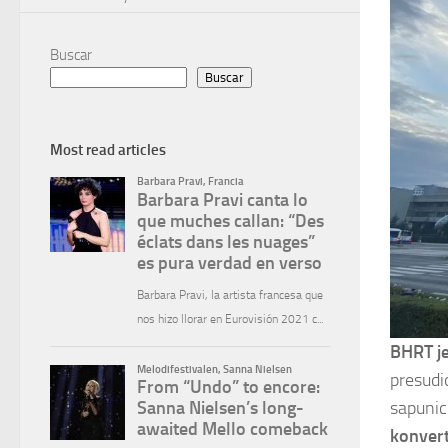
Buscar
Buscar
Most read articles
BHRT j
presudi
sapunic
konvert