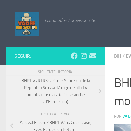
Saltar al contenido
Just another Eurovision site
SEGUIR:
BIH
/
EV
SIGUIENTE HISTORIA
BHR
BHRT vs RTRS: la Corte Suprema della
Republika Srpska dà ragione alla TV
pubblica bosniaca (e forse anche
mog
all’Eurovision)
HISTORIA PREVIA
POR
VA D
A Legal Encore? BHRT Wins Court Case,
Eyes Eurovision Return»