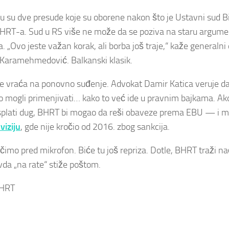
ju su dve presude koje su oborene nakon što je Ustavni sud B
HRT-a. Sud u RS više ne može da se poziva na staru argume
a. „Ovo jeste važan korak, ali borba još traje,“ kaže generaln
Karamehmedović. Balkanski klasik.
se vraća na ponovno suđenje. Advokat Damir Katica veruje da
 mogli primenjivati… kako to već ide u pravnim bajkama. Ak
isplati dug, BHRT bi mogao da reši obaveze prema EBU — i m
viziju
, gde nije kročio od 2016. zbog sankcija.
trčimo pred mikrofon. Biće tu još repriza. Dotle, BHRT traži n
vda „na rate“ stiže poštom.
BHRT