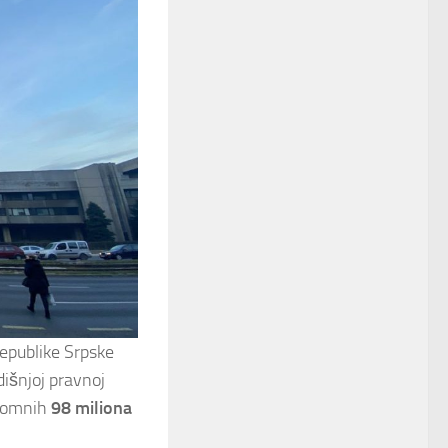
epublike Srpske
išnjoj pravnoj
Skromnih
98 miliona