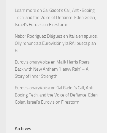
Learn more
en
Gal Gadot’s Call, Anti-Booing
Tech, and the Voice of Defiance: Eden Golan,
Israel’s Eurovision Firestorm
Nabor Rodríguez Diéguez
en
Italia en apuros:
Olly renuncia a Eurovisión y la RAI busca plan
B
EurovisionaryVoice
en
Malik Harris Roars
Back with New Anthem ‘Heavy Rain’ – A
Story of Inner Strength
EurovisionaryVoice
en
Gal Gadot’s Call, Anti-
Booing Tech, and the Voice of Defiance: Eden
Golan, Israel’s Eurovision Firestorm
Archives