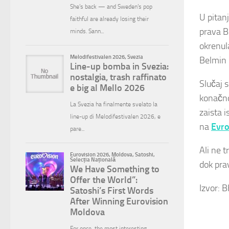
U pitan
prava B
okrenul
Belmin 
Slučaj 
konačno
zaista 
na
Evro
Ali ne 
dok pra
Izvor: 