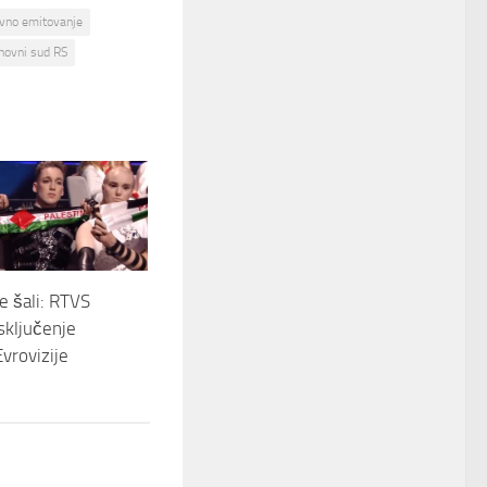
avno emitovanje
hovni sud RS
e šali: RTVS
sključenje
Evrovizije