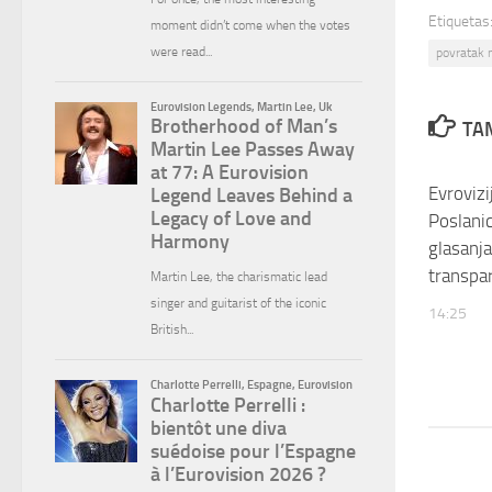
Etiquetas
povratak n
TAM
Evrovizi
Poslanic
glasanja
transpa
14:25