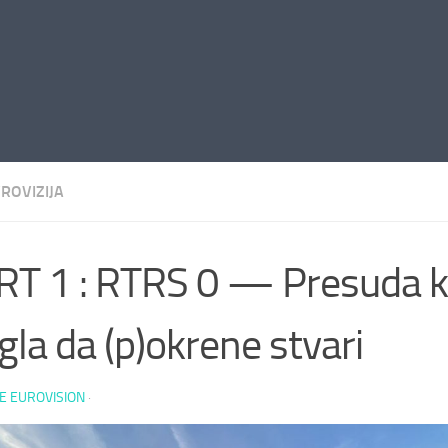
ROVIZIJA
T 1 : RTRS 0 — Presuda ko
la da (p)okrene stvari
E EUROVISION
·