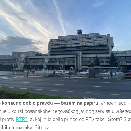
e konačno dobio pravdu — barem na papiru.
Vrhovni sud R
o je u korist bosanskohercegovačkog javnog servisa u višegod
i protiv
RTRS
-a, koji nije delio prihod od RTV taksi. Šteta? 
ibilnih maraka
. Sitnica.