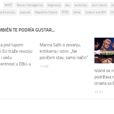
:
BHRT
Bosna i Hercegovina
dugovanja
ebu
evrovizija
javni servis
j
a Evroviziju
presuda
Republika Srpska
RTRS
taksa
Ustavni sud BiH
Vr
BIÉN TE PODRÍA GUSTAR...
ja pod lupom:
Marina Satti o zevanju,
i EU traže reviziju
kritikama i istini: „Ne
 i veću
poričem stav, samo način”
rentnost u EBU-u
14:06
Island se n
podržava i
Izraela sa 
15:37