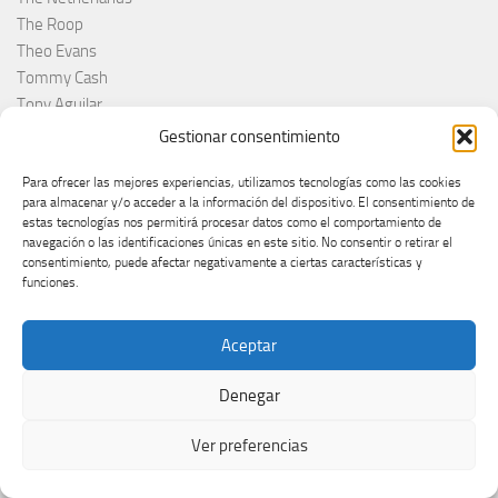
The Roop
Theo Evans
Tommy Cash
Tony Aguilar
Tu Cara me suena
Gestionar consentimiento
Turkey
Para ofrecer las mejores experiencias, utilizamos tecnologías como las cookies
Turquie
para almacenar y/o acceder a la información del dispositivo. El consentimiento de
Ucraina
estas tecnologías nos permitirá procesar datos como el comportamiento de
Ucrania
navegación o las identificaciones únicas en este sitio. No consentir o retirar el
consentimiento, puede afectar negativamente a ciertas características y
Ucrânia
funciones.
UER
Uk
Ukraine
Aceptar
Ukrajina
Denegar
UMK
Una voce per San Marino
Ver preferencias
Uncategorized
Velika Britanija