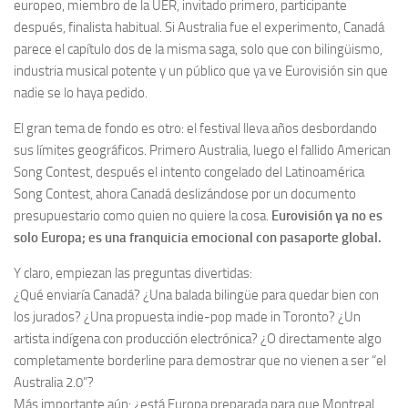
europeo, miembro de la UER, invitado primero, participante
después, finalista habitual. Si Australia fue el experimento, Canadá
parece el capítulo dos de la misma saga, solo que con bilingüismo,
industria musical potente y un público que ya ve Eurovisión sin que
nadie se lo haya pedido.
El gran tema de fondo es otro: el festival lleva años desbordando
sus límites geográficos. Primero Australia, luego el fallido American
Song Contest, después el intento congelado del Latinoamérica
Song Contest, ahora Canadá deslizándose por un documento
presupuestario como quien no quiere la cosa.
Eurovisión ya no es
solo Europa; es una franquicia emocional con pasaporte global.
Y claro, empiezan las preguntas divertidas:
¿Qué enviaría Canadá? ¿Una balada bilingüe para quedar bien con
los jurados? ¿Una propuesta indie-pop made in Toronto? ¿Un
artista indígena con producción electrónica? ¿O directamente algo
completamente borderline para demostrar que no vienen a ser “el
Australia 2.0”?
Más importante aún: ¿está Europa preparada para que Montreal