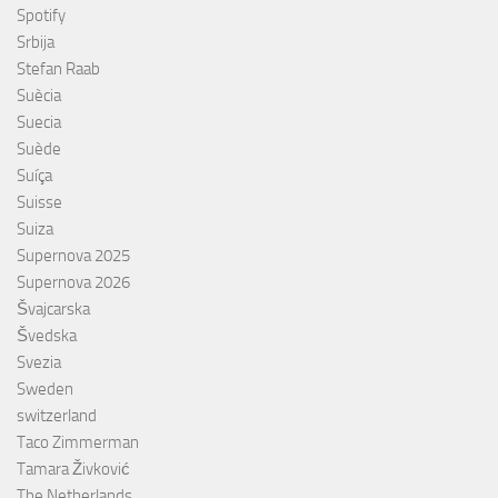
Spotify
Srbija
Stefan Raab
Suècia
Suecia
Suède
Suíça
Suisse
Suiza
Supernova 2025
Supernova 2026
Švajcarska
Švedska
Svezia
Sweden
switzerland
Taco Zimmerman
Tamara Živković
The Netherlands