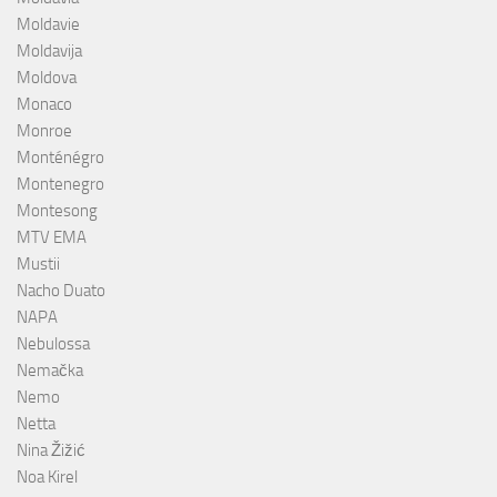
Moldavie
Moldavija
Moldova
Monaco
Monroe
Monténégro
Montenegro
Montesong
MTV EMA
Mustii
Nacho Duato
NAPA
Nebulossa
Nemačka
Nemo
Netta
Nina Žižić
Noa Kirel