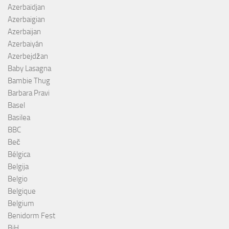
Azerbaïdjan
Azerbaigian
Azerbaijan
Azerbaiyán
Azerbejdžan
Baby Lasagna
Bambie Thug
Barbara Pravi
Basel
Basilea
BBC
Beč
Bélgica
Belgija
Belgio
Belgique
Belgium
Benidorm Fest
BiH