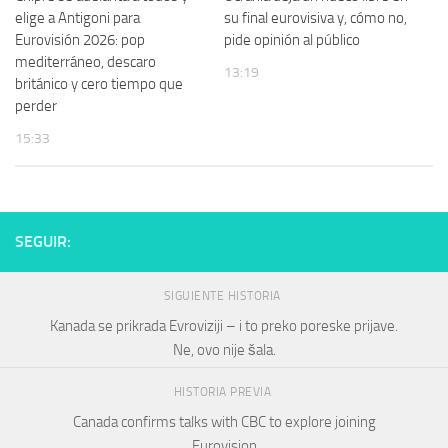
elige a Antigoni para
su final eurovisiva y, cómo no,
Eurovisión 2026: pop
pide opinión al público
mediterráneo, descaro
13:19
británico y cero tiempo que
perder
15:33
SEGUIR:
SIGUIENTE HISTORIA
Kanada se prikrada Evroviziji – i to preko poreske prijave.
Ne, ovo nije šala.
HISTORIA PREVIA
Canada confirms talks with CBC to explore joining
Eurovision