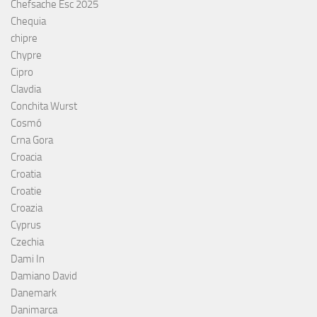
Chefsache Esc 2025
Chequia
chipre
Chypre
Cipro
Clavdia
Conchita Wurst
Cosmó
Crna Gora
Croacia
Croatia
Croatie
Croazia
Cyprus
Czechia
Dami In
Damiano David
Danemark
Danimarca