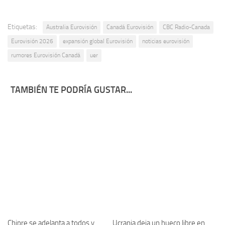
Etiquetas:
Australia Eurovisión
Canadá Eurovisión
CBC Radio-Canada
Eurovisión 2026
expansión global Eurovisión
noticias eurovisión
rumores Eurovisión Canadá
uer
TAMBIÉN TE PODRÍA GUSTAR...
Chipre se adelanta a todos y
Ucrania deja un hueco libre en