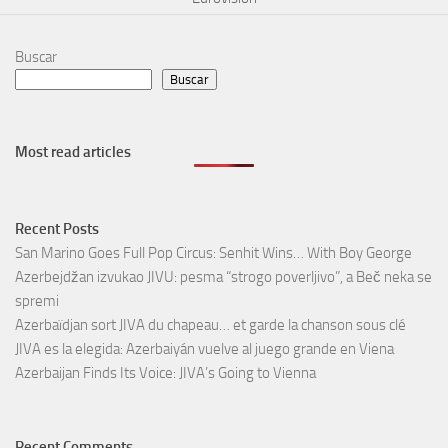
Buscar
Buscar
Most read articles
Recent Posts
San Marino Goes Full Pop Circus: Senhit Wins… With Boy George
Azerbejdžan izvukao JIVU: pesma “strogo poverljivo”, a Beč neka se
spremi
Azerbaïdjan sort JIVA du chapeau… et garde la chanson sous clé
JIVA es la elegida: Azerbaiyán vuelve al juego grande en Viena
Azerbaijan Finds Its Voice: JIVA’s Going to Vienna
Recent Comments