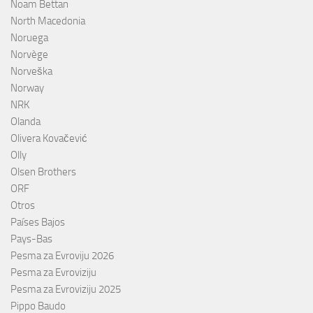
Noam Bettan
North Macedonia
Noruega
Norvège
Norveška
Norway
NRK
Olanda
Olivera Kovačević
Olly
Olsen Brothers
ORF
Otros
Países Bajos
Pays-Bas
Pesma za Evroviju 2026
Pesma za Evroviziju
Pesma za Evroviziju 2025
Pippo Baudo