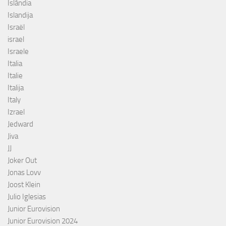
Islândia
Islandija
Israël
israel
Israele
Italia
Italie
Italija
Italy
Izrael
Jedward
Jiva
JJ
Joker Out
Jonas Lovv
Joost Klein
Julio Iglesias
Junior Eurovision
Junior Eurovision 2024