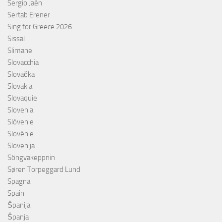
Sergio Jaén
Sertab Erener
Sing for Greece 2026
Sissal
Slimane
Slovacchia
Slovačka
Slovakia
Slovaquie
Slovenia
Slóvenie
Slovénie
Slovenija
Söngvakeppnin
Søren Torpeggard Lund
Spagna
Spain
Španija
Španja