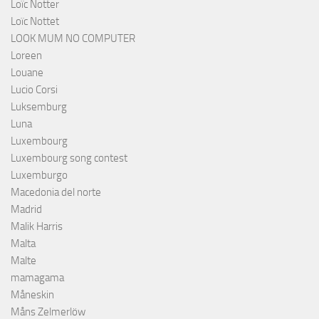
Loïc Notter
Loïc Nottet
LOOK MUM NO COMPUTER
Loreen
Louane
Lucio Corsi
Luksemburg
Luna
Luxembourg
Luxembourg song contest
Luxemburgo
Macedonia del norte
Madrid
Malik Harris
Malta
Malte
mamagama
Måneskin
Måns Zelmerlöw