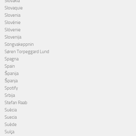
Slovakia
Slovaquie
Slovenia
Slovénie
Slóvenie
Slovenija
Söngvakeppnin
Søren Torpeggard Lund
Spagna
Spain
Španija
Španja
Spotify
Srbija
Stefan Raab
Suècia
Suecia
Suède
Suíça