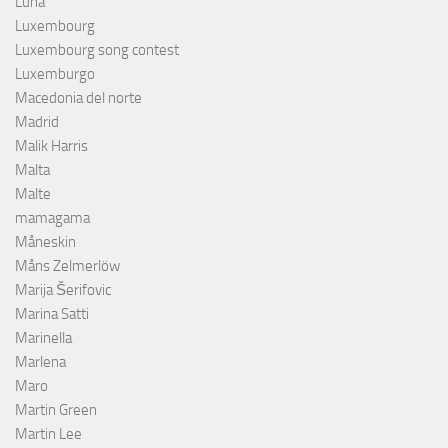
Luna
Luxembourg
Luxembourg song contest
Luxemburgo
Macedonia del norte
Madrid
Malik Harris
Malta
Malte
mamagama
Måneskin
Måns Zelmerlöw
Marija Šerifovic
Marina Satti
Marinella
Marlena
Maro
Martin Green
Martin Lee