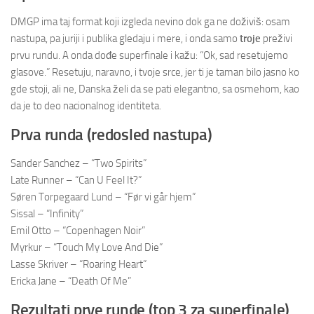
DMGP ima taj format koji izgleda nevino dok ga ne doživiš: osam
nastupa, pa juriji i publika gledaju i mere, i onda samo
troje
preživi
prvu rundu. A onda dođe superfinale i kažu: “Ok, sad resetujemo
glasove.” Resetuju, naravno, i tvoje srce, jer ti je taman bilo jasno ko
gde stoji, ali ne, Danska želi da se pati elegantno, sa osmehom, kao
da je to deo nacionalnog identiteta.
Prva runda (redosled nastupa)
Sander Sanchez – “Two Spirits”
Late Runner – “Can U Feel It?”
Søren Torpegaard Lund – “Før vi går hjem”
Sissal – “Infinity”
Emil Otto – “Copenhagen Noir”
Myrkur – “Touch My Love And Die”
Lasse Skriver – “Roaring Heart”
Ericka Jane – “Death Of Me”
Rezultati prve runde (top 3 za superfinale)