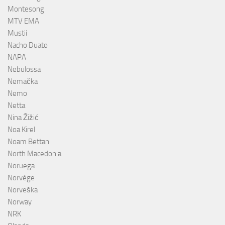
Montesong
MTV EMA
Mustii
Nacho Duato
NAPA
Nebulossa
Nemačka
Nemo
Netta
Nina Žižić
Noa Kirel
Noam Bettan
North Macedonia
Noruega
Norvège
Norveška
Norway
NRK