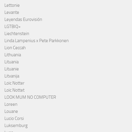
Lettonie
Levante
Leyendas Eurovisión
LGTBIQ+
Liechtenstein
Linda Lampenius x Pete Parkkonen
Lion Ceccah
Lithuania
Lituania
Lituanie
Litvanija
Loïc Notter
Loïc Nottet
LOOK MUM NO COMPUTER
Loreen
Louane
Lucio Corsi
Luksemburg