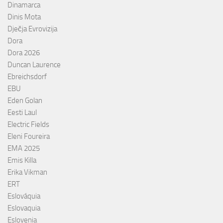
Dinamarca
Dinis Mota
Dječja Evrovizija
Dora
Dora 2026
Duncan Laurence
Ebreichsdorf
EBU
Eden Golan
Eesti Laul
Electric Fields
Eleni Foureira
EMA 2025
Emis Killa
Erika Vikman
ERT
Eslováquia
Eslovaquia
Eslovenia