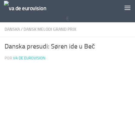
Saltar al contenido
E
DANSKA
/
DANSK MELODI GRAND PRIX
Danska presudi: Søren ide u Beč
POR
VA DE EUROVISION
·