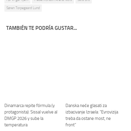
Søren Torpegaard Lund
TAMBIÉN TE PODRÍA GUSTAR...
Dinamarca repite fórmula (y
Danska neće glasati za
protagonista): Sissal vuelve al
izbacivanje Izraela: “Evrovizija
DMGP 2026 y sube la
treba da ostane most, ne
temperatura
front”