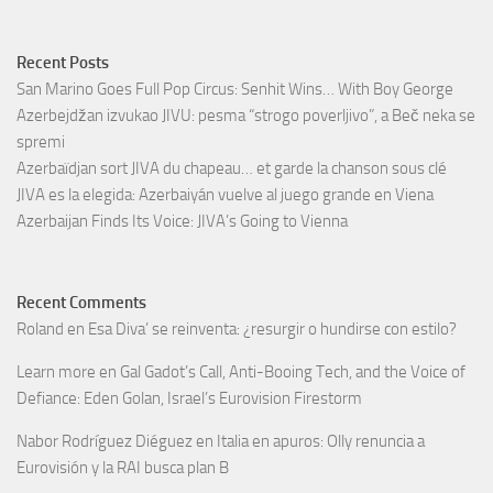
Recent Posts
San Marino Goes Full Pop Circus: Senhit Wins… With Boy George
Azerbejdžan izvukao JIVU: pesma “strogo poverljivo”, a Beč neka se
spremi
Azerbaïdjan sort JIVA du chapeau… et garde la chanson sous clé
JIVA es la elegida: Azerbaiyán vuelve al juego grande en Viena
Azerbaijan Finds Its Voice: JIVA’s Going to Vienna
Recent Comments
Roland
en
Esa Diva’ se reinventa: ¿resurgir o hundirse con estilo?
Learn more
en
Gal Gadot’s Call, Anti-Booing Tech, and the Voice of
Defiance: Eden Golan, Israel’s Eurovision Firestorm
Nabor Rodríguez Diéguez
en
Italia en apuros: Olly renuncia a
Eurovisión y la RAI busca plan B