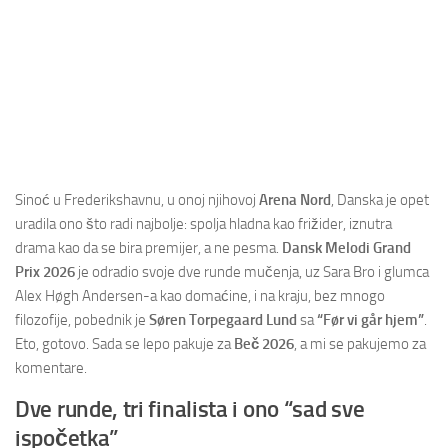
Sinoć u Frederikshavnu, u onoj njihovoj
Arena Nord
, Danska je opet
uradila ono što radi najbolje: spolja hladna kao frižider, iznutra
drama kao da se bira premijer, a ne pesma.
Dansk Melodi Grand
Prix 2026
je odradio svoje dve runde mučenja, uz Sara Bro i glumca
Alex Høgh Andersen-a kao domaćine, i na kraju, bez mnogo
filozofije, pobednik je
Søren Torpegaard Lund
sa
“Før vi går hjem”
.
Eto, gotovo. Sada se lepo pakuje za
Beč 2026
, a mi se pakujemo za
komentare.
Dve runde, tri finalista i ono “sad sve
ispočetka”