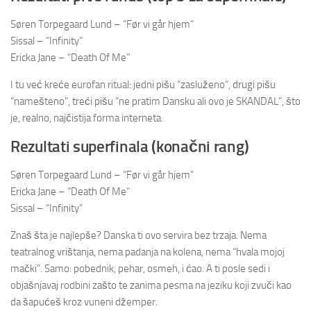
Søren Torpegaard Lund – “Før vi går hjem”
Sissal – “Infinity”
Ericka Jane – “Death Of Me”
I tu već kreće eurofan ritual: jedni pišu “zasluženo”, drugi pišu
“namešteno”, treći pišu “ne pratim Dansku ali ovo je SKANDAL”, što
je, realno, najčistija forma interneta.
Rezultati superfinala (konačni rang)
Søren Torpegaard Lund – “Før vi går hjem”
Ericka Jane – “Death Of Me”
Sissal – “Infinity”
Znaš šta je najlepše? Danska ti ovo servira bez trzaja. Nema
teatralnog vrištanja, nema padanja na kolena, nema “hvala mojoj
mački”. Samo: pobednik, pehar, osmeh, i ćao. A ti posle sedi i
objašnjavaj rodbini zašto te zanima pesma na jeziku koji zvuči kao
da šapućeš kroz vuneni džemper.