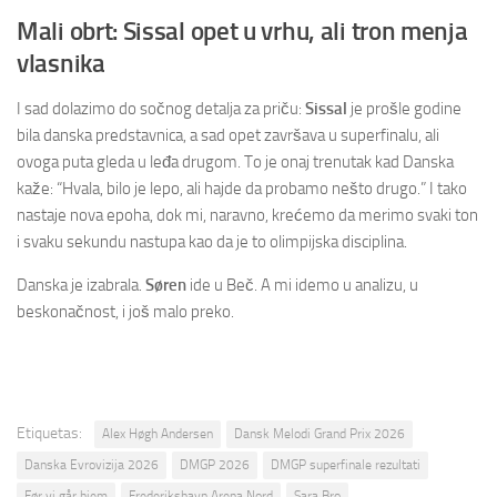
Mali obrt: Sissal opet u vrhu, ali tron menja
vlasnika
I sad dolazimo do sočnog detalja za priču:
Sissal
je prošle godine
bila danska predstavnica, a sad opet završava u superfinalu, ali
ovoga puta gleda u leđa drugom. To je onaj trenutak kad Danska
kaže: “Hvala, bilo je lepo, ali hajde da probamo nešto drugo.” I tako
nastaje nova epoha, dok mi, naravno, krećemo da merimo svaki ton
i svaku sekundu nastupa kao da je to olimpijska disciplina.
Danska je izabrala.
Søren
ide u Beč. A mi idemo u analizu, u
beskonačnost, i još malo preko.
Etiquetas:
Alex Høgh Andersen
Dansk Melodi Grand Prix 2026
Danska Evrovizija 2026
DMGP 2026
DMGP superfinale rezultati
Før vi går hjem
Frederikshavn Arena Nord
Sara Bro