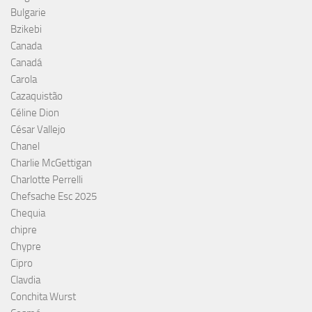
Bulgarie
Bzikebi
Canada
Canadá
Carola
Cazaquistão
Céline Dion
César Vallejo
Chanel
Charlie McGettigan
Charlotte Perrelli
Chefsache Esc 2025
Chequia
chipre
Chypre
Cipro
Clavdia
Conchita Wurst