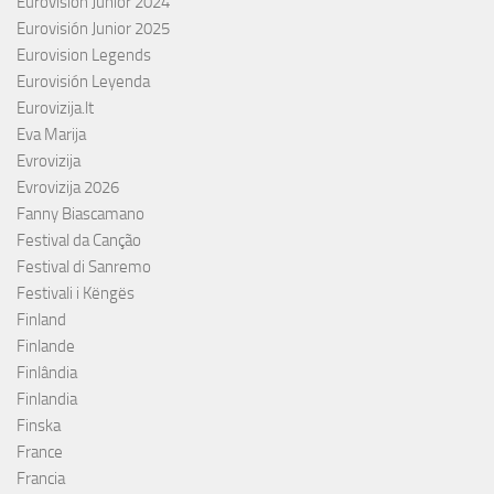
Eurovisión Junior 2024
Eurovisión Junior 2025
Eurovision Legends
Eurovisión Leyenda
Eurovizija.lt
Eva Marija
Evrovizija
Evrovizija 2026
Fanny Biascamano
Festival da Canção
Festival di Sanremo
Festivali i Këngës
Finland
Finlande
Finlândia
Finlandia
Finska
France
Francia