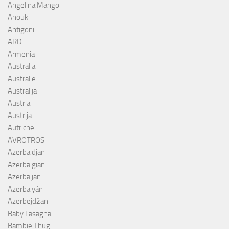
Angelina Mango
Anouk
Antigoni
ARD
Armenia
Australia
Australie
Australija
Austria
Austrija
Autriche
AVROTROS
Azerbaïdjan
Azerbaigian
Azerbaijan
Azerbaiyán
Azerbejdžan
Baby Lasagna
Bambie Thug