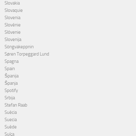
Slovakia
Slovaquie
Slovenia
Slovénie
Slóvenie
Slovenija
Söngvakeppnin
Søren Torpeggard Lund
Spagna
Spain
Španija
Španja
Spotify
Srbija
Stefan Raab
Suècia
Suecia
Suède
Suíça