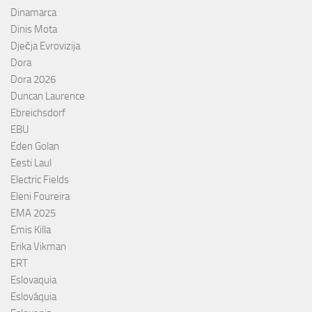
Dinamarca
Dinis Mota
Dječja Evrovizija
Dora
Dora 2026
Duncan Laurence
Ebreichsdorf
EBU
Eden Golan
Eesti Laul
Electric Fields
Eleni Foureira
EMA 2025
Emis Killa
Erika Vikman
ERT
Eslovaquia
Eslováquia