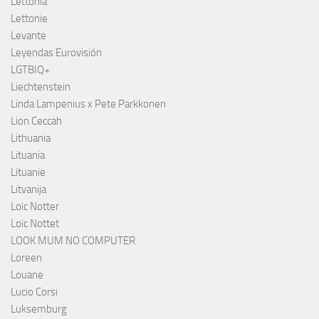
Lettonia
Lettonie
Levante
Leyendas Eurovisión
LGTBIQ+
Liechtenstein
Linda Lampenius x Pete Parkkonen
Lion Ceccah
Lithuania
Lituania
Lituanie
Litvanija
Loïc Notter
Loïc Nottet
LOOK MUM NO COMPUTER
Loreen
Louane
Lucio Corsi
Luksemburg