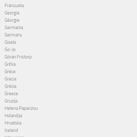
Francuska
Georgia
Géorgie
Germania
Germany
Gisela
Go-Jo
Göran Fristorp
Grčka
Grèce
Grecia
Grécia
Greece
Gruzija
Helena Paparizou
Holandija
Hrvatska
Iceland