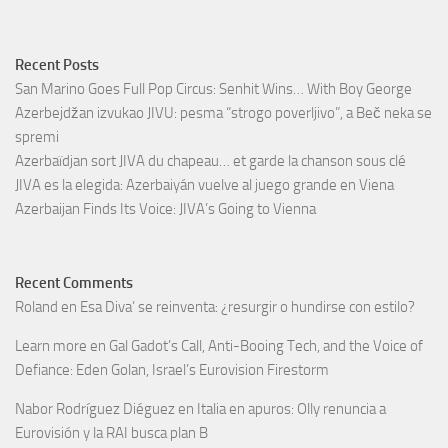
Recent Posts
San Marino Goes Full Pop Circus: Senhit Wins… With Boy George
Azerbejdžan izvukao JIVU: pesma “strogo poverljivo”, a Beč neka se
spremi
Azerbaïdjan sort JIVA du chapeau… et garde la chanson sous clé
JIVA es la elegida: Azerbaiyán vuelve al juego grande en Viena
Azerbaijan Finds Its Voice: JIVA’s Going to Vienna
Recent Comments
Roland
en
Esa Diva’ se reinventa: ¿resurgir o hundirse con estilo?
Learn more
en
Gal Gadot’s Call, Anti-Booing Tech, and the Voice of
Defiance: Eden Golan, Israel’s Eurovision Firestorm
Nabor Rodríguez Diéguez
en
Italia en apuros: Olly renuncia a
Eurovisión y la RAI busca plan B