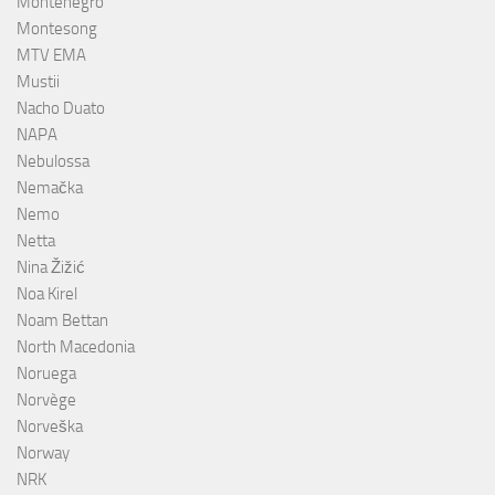
Montenegro
Montesong
MTV EMA
Mustii
Nacho Duato
NAPA
Nebulossa
Nemačka
Nemo
Netta
Nina Žižić
Noa Kirel
Noam Bettan
North Macedonia
Noruega
Norvège
Norveška
Norway
NRK