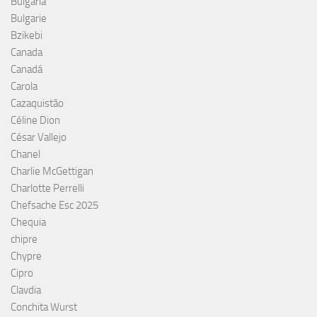
Bulgaria
Bulgarie
Bzikebi
Canada
Canadá
Carola
Cazaquistão
Céline Dion
César Vallejo
Chanel
Charlie McGettigan
Charlotte Perrelli
Chefsache Esc 2025
Chequia
chipre
Chypre
Cipro
Clavdia
Conchita Wurst