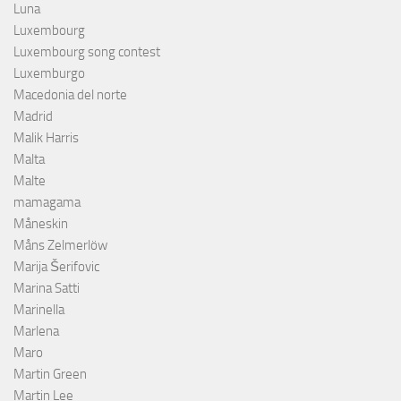
Luna
Luxembourg
Luxembourg song contest
Luxemburgo
Macedonia del norte
Madrid
Malik Harris
Malta
Malte
mamagama
Måneskin
Måns Zelmerlöw
Marija Šerifovic
Marina Satti
Marinella
Marlena
Maro
Martin Green
Martin Lee