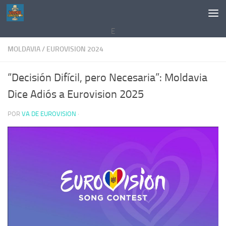
Saltar al contenido
E
MOLDAVIA
/
EUROVISION 2024
“Decisión Difícil, pero Necesaria”: Moldavia
Dice Adiós a Eurovision 2025
POR
VA DE EUROVISION
·