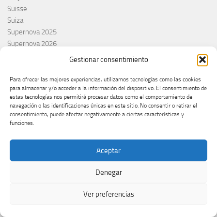
Suisse
Suiza
Supernova 2025
Supernova 2026
Švajcarska
Gestionar consentimiento
Švedska
Svezia
Para ofrecer las mejores experiencias, utilizamos tecnologías como las cookies
para almacenar y/o acceder a la información del dispositivo. El consentimiento de
Sweden
estas tecnologías nos permitirá procesar datos como el comportamiento de
switzerland
navegación o las identificaciones únicas en este sitio. No consentir o retirar el
Taco Zimmerman
consentimiento, puede afectar negativamente a ciertas características y
funciones.
Tamara Živković
The Netherlands
The Roop
Aceptar
Theo Evans
Tommy Cash
Denegar
Tony Aguilar
Ver preferencias
Tu Cara me suena
Turkey