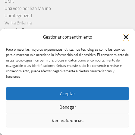
UMK
Una voce per San Marino
Uncategorized
Velika Britanija
Veronica Fusaro
Gestionar consentimiento
Victoria Swarowski
Vidbir
Para ofrecer las mejores experiencias, utilizamos tecnologías como las cookies
Viena
para almacenar y/o acceder a la información del dispositivo. El consentimiento de
Vienna
estas tecnologías nos permitirá procesar datos como el comportamiento de
navegación o las identificaciones únicas en este sitio. No consentir o retirar el
Vienna Calling – Wer singt für Österreich?
consentimiento, puede afectar negativamente a ciertas características y
Vienna Calling- Vienna Calling – Wer singt für Österreich?
funciones.
Vienne
What ever Happened
Aceptar
Wielki Finał Polskich 2025
Ylvis
Denegar
YouTube
Yuval Raphael
Ver preferencias
Željko Joksimović
Zürich