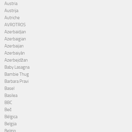
Austria
Austrija
Autriche
AVROTROS
Azerbaïdjan
Azerbaigian
Azerbaijan
Azerbaiyán
Azerbejdžan
Baby Lasagna
Bambie Thug
Barbara Pravi
Basel
Basilea
BBC
Beč
Bélgica
Belgija
Belgio