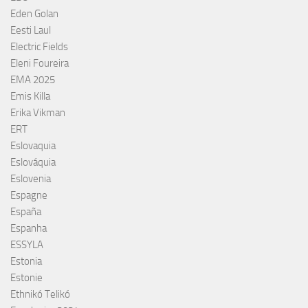
Eden Golan
Eesti Laul
Electric Fields
Eleni Foureira
EMA 2025
Emis Killa
Erika Vikman
ERT
Eslovaquia
Eslováquia
Eslovenia
Espagne
España
Espanha
ESSYLA
Estonia
Estonie
Ethnikó Telikó