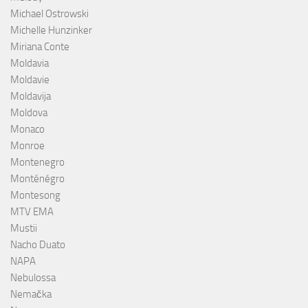
Michael Ostrowski
Michelle Hunzinker
Miriana Conte
Moldavia
Moldavie
Moldavija
Moldova
Monaco
Monroe
Montenegro
Monténégro
Montesong
MTV EMA
Mustii
Nacho Duato
NAPA
Nebulossa
Nemačka