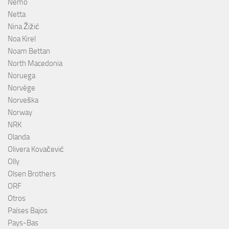
Nemo
Netta
Nina Žižić
Noa Kirel
Noam Bettan
North Macedonia
Noruega
Norvège
Norveška
Norway
NRK
Olanda
Olivera Kovačević
Olly
Olsen Brothers
ORF
Otros
Países Bajos
Pays-Bas