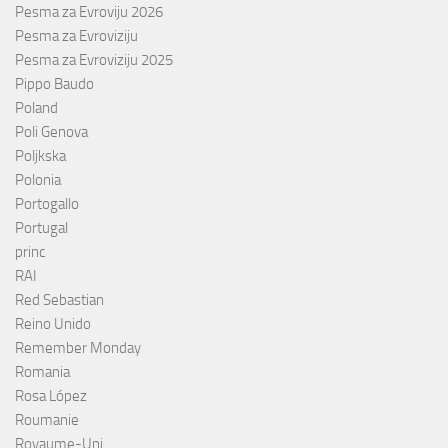
Pesma za Evroviju 2026
Pesma za Evroviziju
Pesma za Evroviziju 2025
Pippo Baudo
Poland
Poli Genova
Poljkska
Polonia
Portogallo
Portugal
princ
RAI
Red Sebastian
Reino Unido
Remember Monday
Romania
Rosa López
Roumanie
Royaume-Uni