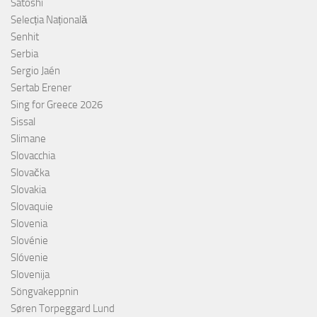
Satoshi
Selecția Națională
Senhit
Serbia
Sergio Jaén
Sertab Erener
Sing for Greece 2026
Sissal
Slimane
Slovacchia
Slovačka
Slovakia
Slovaquie
Slovenia
Slovénie
Slóvenie
Slovenija
Söngvakeppnin
Søren Torpeggard Lund