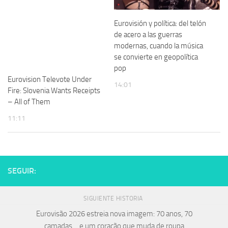
Eurovisión y política: del telón
de acero a las guerras
modernas, cuando la música
se convierte en geopolítica
pop
Eurovision Televote Under
14:01
Fire: Slovenia Wants Receipts
– All of Them
11:11
SEGUIR:
SIGUIENTE HISTORIA
Eurovisão 2026 estreia nova imagem: 70 anos, 70
camadas… e um coração que muda de roupa