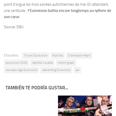
point d’orgue les trois soirées autrichiennes de mai. En attendant,
une certitude :
l’Eurovision battra encore longtemps au rythme de
son cœur.
Source: EBU
Etiquetas:
70 ans Eurovision
Autriche
Chameleon Heart
eurovision 2026
identité visuelle
martin green
nouveau logo Eurovision
rebranding Eurovision
uer
TAMBIÉN TE PODRÍA GUSTAR...