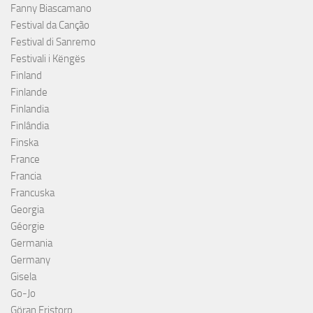
Fanny Biascamano
Festival da Canção
Festival di Sanremo
Festivali i Këngës
Finland
Finlande
Finlandia
Finlândia
Finska
France
Francia
Francuska
Georgia
Géorgie
Germania
Germany
Gisela
Go-Jo
Göran Fristorp