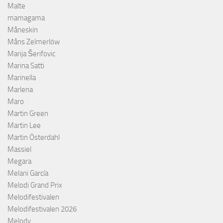
Malte
mamagama
Måneskin
Måns Zelmerlöw
Marija Šerifovic
Marina Satti
Marinella
Marlena
Maro
Martin Green
Martin Lee
Martin Österdahl
Massiel
Megara
Melani García
Melodi Grand Prix
Melodifestivalen
Melodifestivalen 2026
Melody