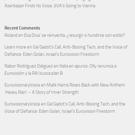
Azerbaijan Finds Its Voice: JIVA’s Going to Vienna
Recent Comments
Roland
en
Esa Diva’ se reinventa: ¿resurgir o hundirse con estilo?
Learn more
en
Gal Gadot’s Call, Anti-Booing Tech, and the Voice of
Defiance: Eden Golan, Israel’s Eurovision Firestorm
Nabor Rodríguez Diéguez
en
Italia en apuros: Olly renuncia a
Eurovisión y la RAI busca plan B
EurovisionaryVoice
en
Malik Harris Roars Back with New Anthem
‘Heavy Rain’ – A Story of Inner Strength
EurovisionaryVoice
en
Gal Gadot’s Call, Anti-Booing Tech, and the
Voice of Defiance: Eden Golan, Israel’s Eurovision Firestorm