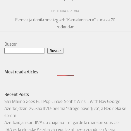
HISTORIA PREVIA
Evrovizija dobila novi izgled: “Kameleon srce” kuca za 70.
rođendan
Buscar
Buscar
Most read articles
Recent Posts
San Marino Goes Full Pop Circus: Senhit Wins… With Boy George
Azerbejdžan izvukao JIVU: pesma “strogo poverljivo”, a Beč neka se
spremi
Azerbaïdjan sort JIVA du chapeau… et garde la chanson sous clé
JIVA es la elegida: Azerbaiyán vuelve al juego grande en Viena