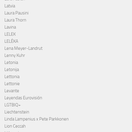
Latvia
Laura Pausini
Laura Thorn
Lavina
LELEK
LELÉKA
Lena Meyer-Landrut
Lenny Kuhr
Letonia
Letonija
Lettonia
Lettonie
Levante
Leyendas Eurovisión
LGTBIQ+
Liechtenstein
Linda Lampenius x Pete Parkkonen
Lion Ceccah