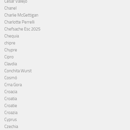
César Vallejo
Chanel
Charlie McGettigan
Charlotte Perrelli
Chefsache Esc 2025
Chequia
chipre
Chypre
Cipro
Clavdia
Conchita Wurst
Cosmó
Crna Gora
Croacia
Croatia
Croatie
Croazia
Cyprus
Czechia