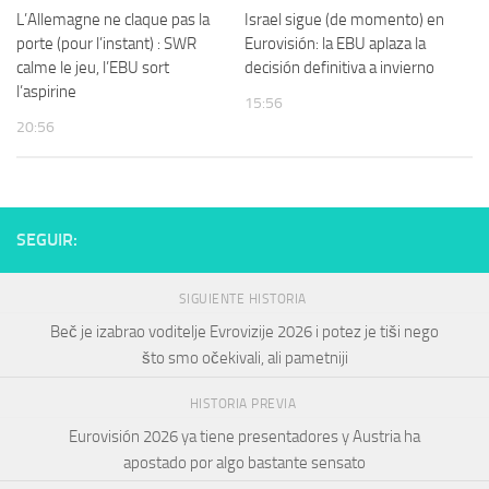
L’Allemagne ne claque pas la
Israel sigue (de momento) en
porte (pour l’instant) : SWR
Eurovisión: la EBU aplaza la
calme le jeu, l’EBU sort
decisión definitiva a invierno
l’aspirine
15:56
20:56
SEGUIR:
SIGUIENTE HISTORIA
Beč je izabrao voditelje Evrovizije 2026 i potez je tiši nego
što smo očekivali, ali pametniji
HISTORIA PREVIA
Eurovisión 2026 ya tiene presentadores y Austria ha
apostado por algo bastante sensato