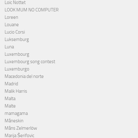
Loïc Nottet
LOOK MUM NO COMPUTER
Loreen
Louane
Lucio Corsi
Luksemburg
Luna
Luxembourg
Luxembourg song contest
Luxemburgo
Macedonia del norte
Madrid
Malik Harris
Malta
Malte
mamagama
Måneskin
Måns Zelmerlöw
Marija Šerifovic