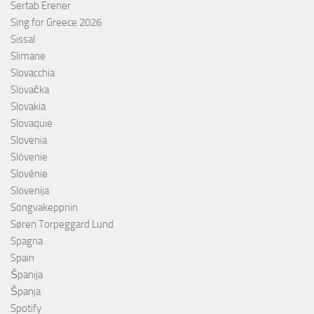
Sertab Erener
Sing for Greece 2026
Sissal
Slimane
Slovacchia
Slovačka
Slovakia
Slovaquie
Slovenia
Slóvenie
Slovénie
Slovenija
Söngvakeppnin
Søren Torpeggard Lund
Spagna
Spain
Španija
Španja
Spotify