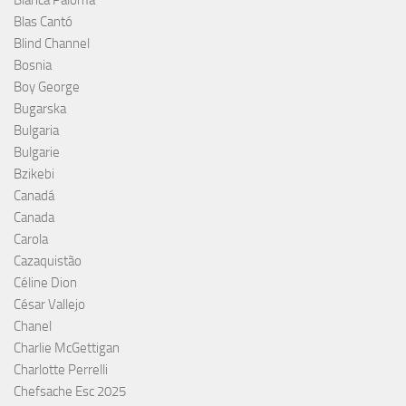
Blanca Paloma
Blas Cantó
Blind Channel
Bosnia
Boy George
Bugarska
Bulgaria
Bulgarie
Bzikebi
Canadá
Canada
Carola
Cazaquistão
Céline Dion
César Vallejo
Chanel
Charlie McGettigan
Charlotte Perrelli
Chefsache Esc 2025