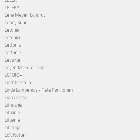
LELEK
LELÉKA
Lena Meyer-Landrut
Lenny Kuhr
Letonia
Letonija
Lettonia
Lettonie
Levante
Leyendas Eurovisión
LGTBIQ+
Liechtenstein
Linda Lampenius x Pete Parkkonen
Lion Ceccah
Lithuania
Lituania
Lituanie
Litvanija
Loïc Notter