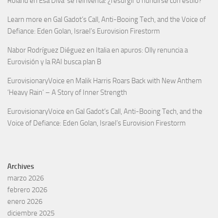
Roland
en
Esa Diva’ se reinventa: ¿resurgir o hundirse con estilo?
Learn more
en
Gal Gadot’s Call, Anti-Booing Tech, and the Voice of
Defiance: Eden Golan, Israel’s Eurovision Firestorm
Nabor Rodríguez Diéguez
en
Italia en apuros: Olly renuncia a
Eurovisión y la RAI busca plan B
EurovisionaryVoice
en
Malik Harris Roars Back with New Anthem
‘Heavy Rain’ – A Story of Inner Strength
EurovisionaryVoice
en
Gal Gadot’s Call, Anti-Booing Tech, and the
Voice of Defiance: Eden Golan, Israel’s Eurovision Firestorm
Archives
marzo 2026
febrero 2026
enero 2026
diciembre 2025