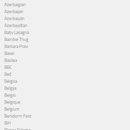
Azerbaigian
Azerbaijan
Azerbaiyán
Azerbejdžan
Baby Lasagna
Bambie Thug
Barbara Pravi
Basel
Basilea
BBC
Beč
Bélgica
Belgija
Belgio
Belgique
Belgium
Benidorm Fest
BiH