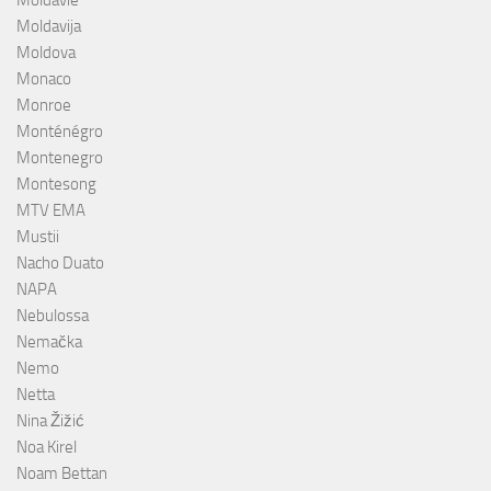
Moldavie
Moldavija
Moldova
Monaco
Monroe
Monténégro
Montenegro
Montesong
MTV EMA
Mustii
Nacho Duato
NAPA
Nebulossa
Nemačka
Nemo
Netta
Nina Žižić
Noa Kirel
Noam Bettan