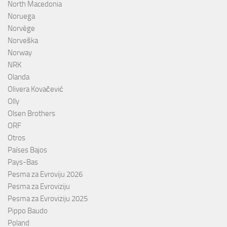
North Macedonia
Noruega
Norvège
Norveška
Norway
NRK
Olanda
Olivera Kovačević
Olly
Olsen Brothers
ORF
Otros
Países Bajos
Pays-Bas
Pesma za Evroviju 2026
Pesma za Evroviziju
Pesma za Evroviziju 2025
Pippo Baudo
Poland