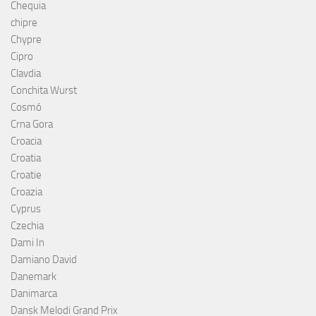
Chequia
chipre
Chypre
Cipro
Clavdia
Conchita Wurst
Cosmó
Crna Gora
Croacia
Croatia
Croatie
Croazia
Cyprus
Czechia
Dami In
Damiano David
Danemark
Danimarca
Dansk Melodi Grand Prix