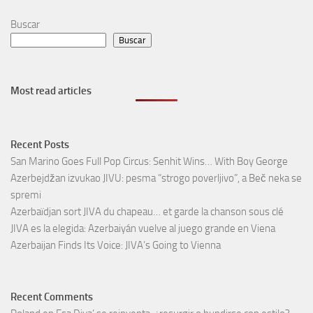
Buscar
Buscar
Most read articles
Recent Posts
San Marino Goes Full Pop Circus: Senhit Wins… With Boy George
Azerbejdžan izvukao JIVU: pesma “strogo poverljivo”, a Beč neka se
spremi
Azerbaïdjan sort JIVA du chapeau… et garde la chanson sous clé
JIVA es la elegida: Azerbaiyán vuelve al juego grande en Viena
Azerbaijan Finds Its Voice: JIVA’s Going to Vienna
Recent Comments