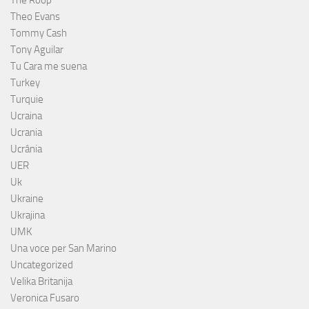
The Roop
Theo Evans
Tommy Cash
Tony Aguilar
Tu Cara me suena
Turkey
Turquie
Ucraina
Ucrania
Ucrânia
UER
Uk
Ukraine
Ukrajina
UMK
Una voce per San Marino
Uncategorized
Velika Britanija
Veronica Fusaro