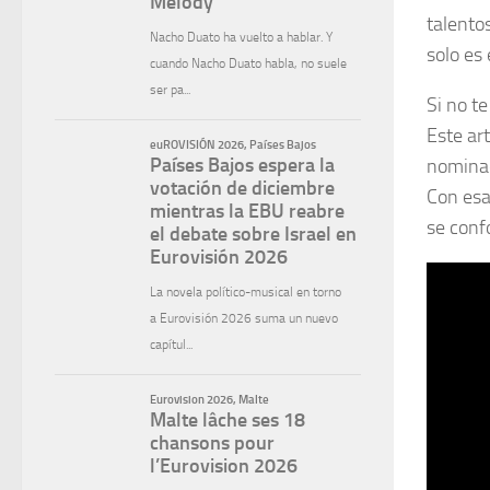
talento
solo es 
Si no te
Este ar
nomina
Con esa
se conf