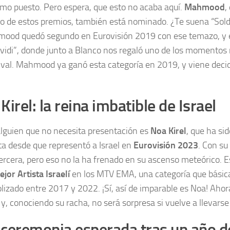
imo puesto. Pero espera, que esto no acaba aquí.
Mahmood
,
o de estos premios, también está nominado. ¿Te suena “Sold
mood quedó segundo en Eurovisión 2019 con ese temazo, y 
ividi”, donde junto a Blanco nos regaló uno de los moment
tival. Mahmood ya ganó esta categoría en 2019, y viene decidi
Kirel: la reina imbatible de Israel
alguien que no necesita presentación es
Noa Kirel
, que ha si
a desde que representó a Israel en
Eurovisión 2023
. Con su
ercera, pero eso no la ha frenado en su ascenso meteórico. 
jor Artista Israelí
en los MTV EMA, una categoría que bási
izado entre 2017 y 2022. ¡Sí, así de imparable es Noa! Ahor
 y, conociendo su racha, no será sorpresa si vuelve a llevarse
ceremonia esperada tras un año d