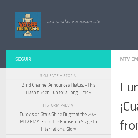
Saltar al contenido
Just another Eurovision site
SEGUIR:
MTV E
SIGUIENTE HISTORIA
Eur
Blind Channel Announces Hiatus: «This
Hasn’t Been Fun for a Long Time»
¡Cu
HISTORIA PREVIA
Eurovision Stars Shine Bright at the 2024
fro
MTV EMA: From the Eurovision Stage to
International Glory