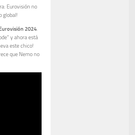
ra: Eurovisión no
o global!
Eurovisión 2024
.
ode” y ahora está
eva este chico!
parece que Nemo no