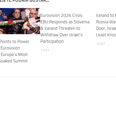
ÉN TE PODRÍA GUSTAR...
Eurovision 2026 Crisis:
Iceland to 
EBU Responds as Slovenia
Russia Wa
& Iceland Threaten to
Door, Isra
Withdraw Over Israel’s
Least Knoc
Participation
Points to Power
14:07
Eurovision
13:01
Europe’s Most
-Soaked Summit