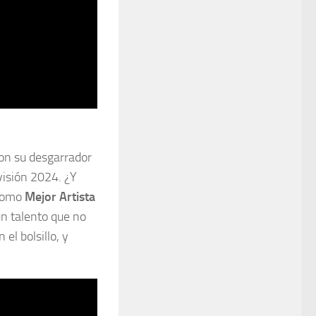
con su desgarrador
visión 2024. ¿Y
 como
Mejor Artista
 un talento que no
el bolsillo, y