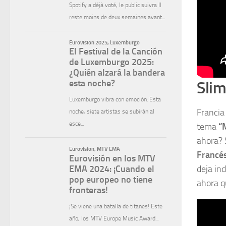
Slim
Francia
tema
“
ahora? 
Francé
deja ind
ahora q