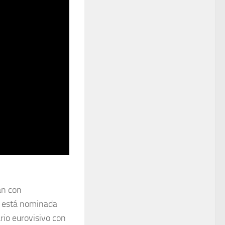
an con
4, está nominada
rio eurovisivo con