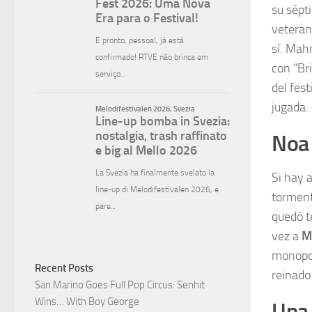
su sépt
veteran
sí. Mah
con “Br
del fes
jugada.
Noa 
Si hay 
torment
quedó t
vez a
Me
monopol
Recent Posts
reinado
San Marino Goes Full Pop Circus: Senhit
Wins… With Boy George
Una 