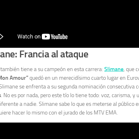
ane: Francia al ataque
 también tiene a su campeón en esta carrera:
Slimane
, que 
Mon Amour”
quedó en un merecidísimo cuarto lugar en Euro
Slimane se enfrenta a su segunda nominación consecutiva
s
. No es por nada, pero este tío lo tiene todo: voz, carisma, y
iferente a nadie. Slimane sabe lo que es meterse al público en 
uiere hacer lo mismo con el jurado de los MTV EMA.