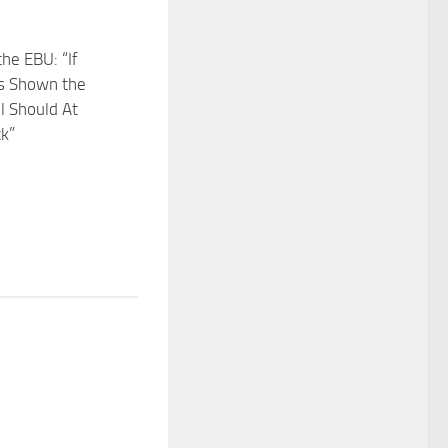
the EBU: “If
s Shown the
el Should At
k”