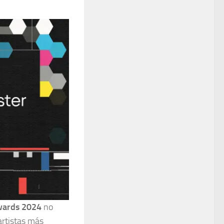
wards 2024
no
artistas más