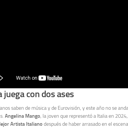
ia juega con dos ases
lianos saben de música y de Eurovisión, y este año no se and
as.
Angelina Mango
, la joven que representó a Italia en 202
ejor Artista Italiano
después de haber arrasado en el escena