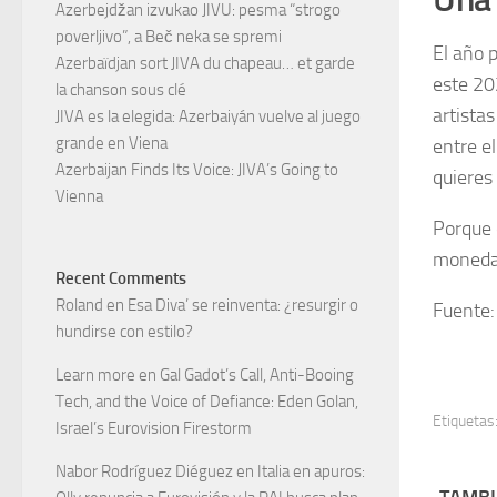
Azerbejdžan izvukao JIVU: pesma “strogo
poverljivo”, a Beč neka se spremi
El año 
Azerbaïdjan sort JIVA du chapeau… et garde
este 202
la chanson sous clé
artista
JIVA es la elegida: Azerbaiyán vuelve al juego
grande en Viena
entre el
Azerbaijan Finds Its Voice: JIVA’s Going to
quieres 
Vienna
Porque 
moneda: 
Recent Comments
Roland
en
Esa Diva’ se reinventa: ¿resurgir o
Fuente
hundirse con estilo?
Learn more
en
Gal Gadot’s Call, Anti-Booing
Tech, and the Voice of Defiance: Eden Golan,
Etiquetas
Israel’s Eurovision Firestorm
Nabor Rodríguez Diéguez
en
Italia en apuros: