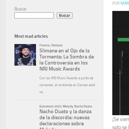
POR
MAR
Buscar
Buscar
Most read articles
¡Se vien
solo se