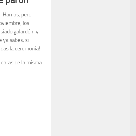
el-Hamas, pero
noviembre, los
nsiado galardón, y
e ya sabes, si
erdas la ceremonia!
s caras de la misma