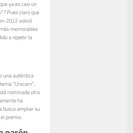
 que ya es casi un
i”? Pues claro que
en 2022 volvió
os más memorables
do a repetir la
do una auténtica
 tema “Unicorn”,
Está nominada otra
camente ha
a busca ampliar su
 el premio.
e parón