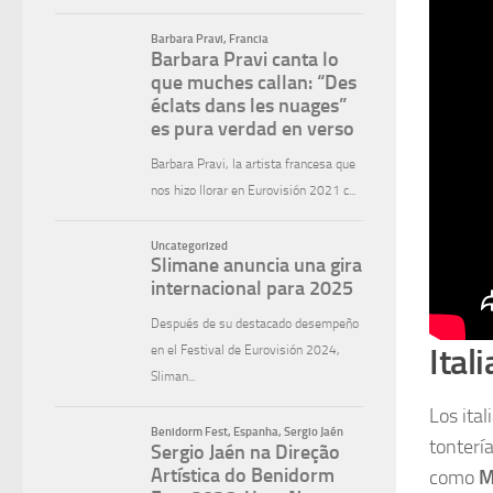
Ital
Los ita
tonterí
como
M