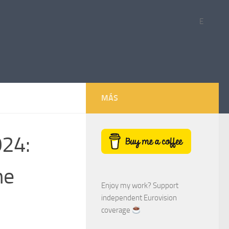
E
MÁS
024:
ne
Enjoy my work? Support
independent Eurovision
coverage