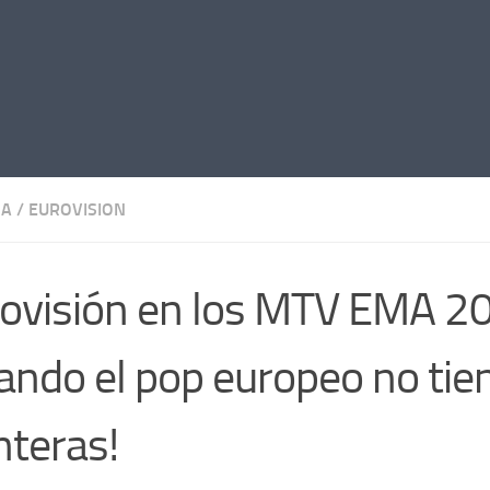
MA
/
EUROVISION
ovisión en los MTV EMA 2
ando el pop europeo no tie
nteras!