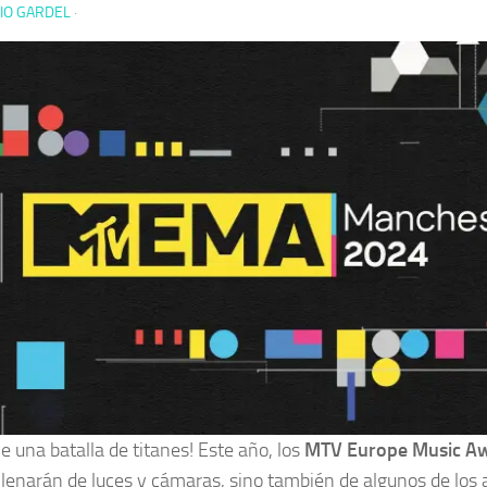
IO GARDEL
·
e una batalla de titanes! Este año, los
MTV Europe Music A
 llenarán de luces y cámaras, sino también de algunos de los 