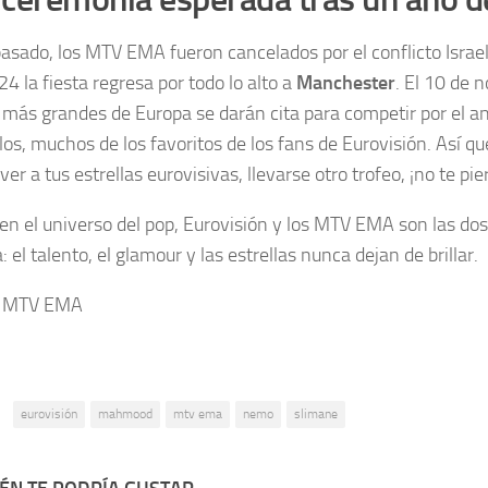
pasado, los MTV EMA fueron cancelados por el conflicto Isra
4 la fiesta regresa por todo lo alto a
Manchester
. El 10 de 
s más grandes de Europa se darán cita para competir por el a
los, muchos de los favoritos de los fans de Eurovisión. Así qu
ver a tus estrellas eurovisivas, llevarse otro trofeo, ¡no te pi
en el universo del pop, Eurovisión y los MTV EMA son las do
el talento, el glamour y las estrellas nunca dejan de brillar.
: MTV EMA
:
eurovisión
mahmood
mtv ema
nemo
slimane