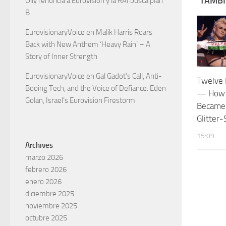
TAMBI
Olly renuncia a Eurovisión y la RAI busca plan
B
EurovisionaryVoice
en
Malik Harris Roars
Back with New Anthem ‘Heavy Rain’ – A
Story of Inner Strength
EurovisionaryVoice
en
Gal Gadot’s Call, Anti-
Twelve 
Booing Tech, and the Voice of Defiance: Eden
— How 
Golan, Israel’s Eurovision Firestorm
Became 
Glitter
15:09
Archives
marzo 2026
febrero 2026
enero 2026
diciembre 2025
noviembre 2025
octubre 2025