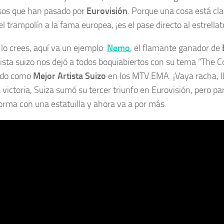
sos que han pasado por
Eurovisión
. Porque una cosa está cla
el trampolín a la fama europea, ¡es el pase directo al estrellat
 lo crees, aquí va un ejemplo:
Nemo
,
el flamante ganador de
tista suizo nos dejó a todos boquiabiertos con su tema “The C
do como
Mejor Artista Suizo
en los MTV EMA. ¡Vaya racha, ll
 victoria, Suiza sumó su tercer triunfo en Eurovisión, pero 
orma con una estatuilla y ahora va a por más.