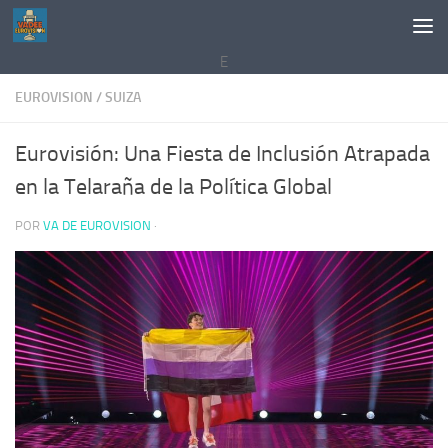
Saltar al contenido
E
EUROVISION
/
SUIZA
Eurovisión: Una Fiesta de Inclusión Atrapada
en la Telaraña de la Política Global
POR
VA DE EUROVISION
·