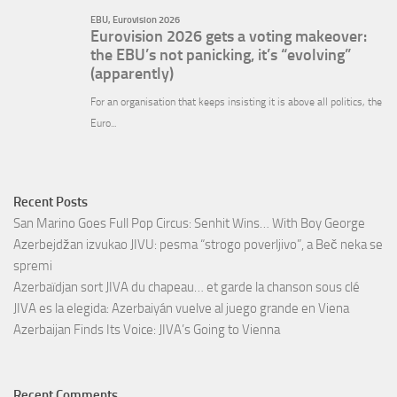
Recent Posts
San Marino Goes Full Pop Circus: Senhit Wins… With Boy George
Azerbejdžan izvukao JIVU: pesma “strogo poverljivo”, a Beč neka se
spremi
Azerbaïdjan sort JIVA du chapeau… et garde la chanson sous clé
JIVA es la elegida: Azerbaiyán vuelve al juego grande en Viena
Azerbaijan Finds Its Voice: JIVA’s Going to Vienna
Recent Comments