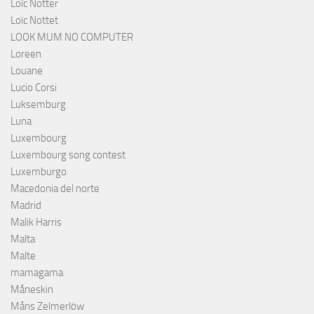
Loïc Notter
Loïc Nottet
LOOK MUM NO COMPUTER
Loreen
Louane
Lucio Corsi
Luksemburg
Luna
Luxembourg
Luxembourg song contest
Luxemburgo
Macedonia del norte
Madrid
Malik Harris
Malta
Malte
mamagama
Måneskin
Måns Zelmerlöw