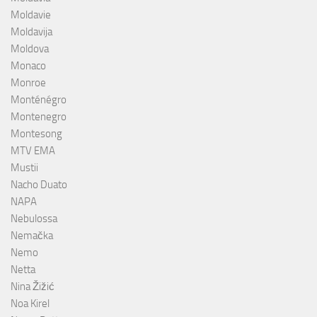
Moldavie
Moldavija
Moldova
Monaco
Monroe
Monténégro
Montenegro
Montesong
MTV EMA
Mustii
Nacho Duato
NAPA
Nebulossa
Nemačka
Nemo
Netta
Nina Žižić
Noa Kirel