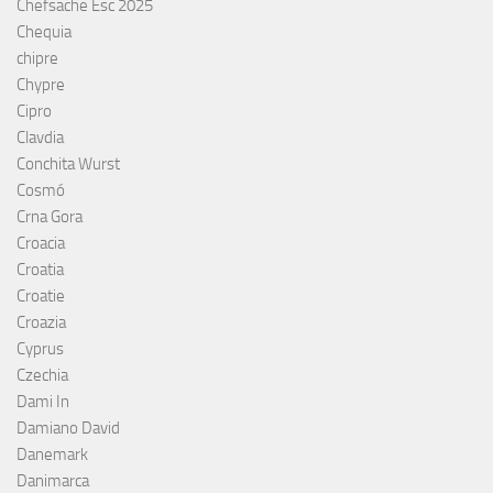
Chefsache Esc 2025
Chequia
chipre
Chypre
Cipro
Clavdia
Conchita Wurst
Cosmó
Crna Gora
Croacia
Croatia
Croatie
Croazia
Cyprus
Czechia
Dami In
Damiano David
Danemark
Danimarca