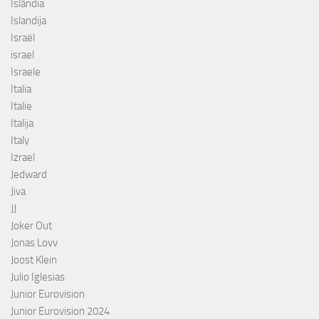
Islândia
Islandija
Israël
israel
Israele
Italia
Italie
Italija
Italy
Izrael
Jedward
Jiva
JJ
Joker Out
Jonas Lovv
Joost Klein
Julio Iglesias
Junior Eurovision
Junior Eurovision 2024