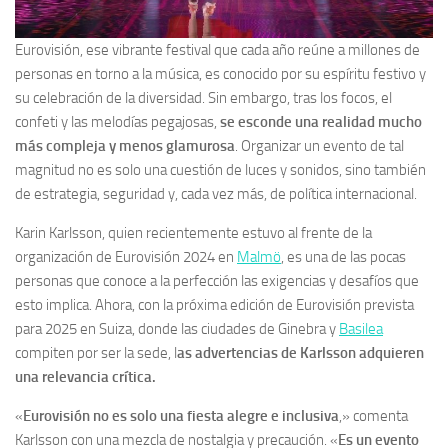
Eurovisión, ese vibrante festival que cada año reúne a millones de
personas en torno a la música, es conocido por su espíritu festivo y
su celebración de la diversidad. Sin embargo, tras los focos, el
confeti y las melodías pegajosas,
se esconde una realidad mucho
más compleja y menos glamurosa
. Organizar un evento de tal
magnitud no es solo una cuestión de luces y sonidos, sino también
de estrategia, seguridad y, cada vez más, de política internacional.
Karin Karlsson, quien recientemente estuvo al frente de la
organización de Eurovisión 2024 en
Malmö
, es una de las pocas
personas que conoce a la perfección las exigencias y desafíos que
esto implica. Ahora, con la próxima edición de Eurovisión prevista
para 2025 en Suiza, donde las ciudades de Ginebra y
Basilea
compiten por ser la sede, l
as advertencias de Karlsson adquieren
una relevancia crítica.
«
Eurovisión no es solo una fiesta alegre e inclusiva
,» comenta
Karlsson con una mezcla de nostalgia y precaución. «
Es un evento