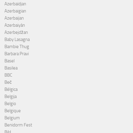
Azerbaïdjan
Azerbaigian
Azerbaijan
Azerbaiyán
Azerbejdžan
Baby Lasagna
Bambie Thug
Barbara Pravi
Basel
Basilea
BBC
Beč
Bélgica
Belgija
Belgio
Belgique
Belgium
Benidorm Fest
BiH