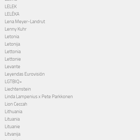
LELEK
LELÉKA
Lena Meyer-Landrut
Lenny Kuhr
Letonia
Letonija
Lettonia
Lettonie
Levante
Leyendas Eurovisión
LGTBIQ+
Liechtenstein
Linda Lampenius x Pete Parkkonen
Lion Ceccah
Lithuania
Lituania
Lituanie
Litvanija