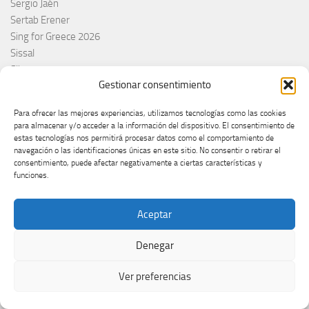
Sergio Jaén
Sertab Erener
Sing for Greece 2026
Sissal
Slimane
Gestionar consentimiento
Slovacchia
Slovačka
Para ofrecer las mejores experiencias, utilizamos tecnologías como las cookies
Slovakia
para almacenar y/o acceder a la información del dispositivo. El consentimiento de
Slovaquie
estas tecnologías nos permitirá procesar datos como el comportamiento de
navegación o las identificaciones únicas en este sitio. No consentir o retirar el
Slovenia
consentimiento, puede afectar negativamente a ciertas características y
Slóvenie
funciones.
Slovénie
Slovenija
Aceptar
Söngvakeppnin
Søren Torpeggard Lund
Denegar
Spagna
Spain
Ver preferencias
Španija
Španja