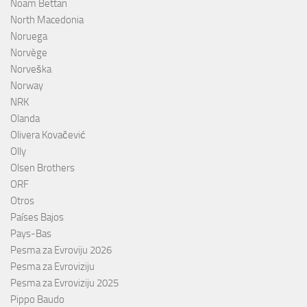
Noam Bettan
North Macedonia
Noruega
Norvège
Norveška
Norway
NRK
Olanda
Olivera Kovačević
Olly
Olsen Brothers
ORF
Otros
Países Bajos
Pays-Bas
Pesma za Evroviju 2026
Pesma za Evroviziju
Pesma za Evroviziju 2025
Pippo Baudo