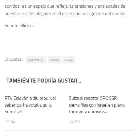
sonidos; es un espejo que refleja las tensiones y ansiedades de
nuestra era, desplegado en el escenario más grande del mundo.
Fuente: Blick.ch
Etiquetas:
eurovisión
nemo
suiza
TAMBIÉN TE PODRÍA GUSTAR...
RTV Eslovènia diu prou: vol
Suiza al rescate: SRG SSR
saber qui ha votat a qui a
cierra filas con Israel en plena
Eurovisió
tormenta eurovisiva
12:04
14:39