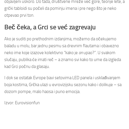
objavljeni uskoro. Do tada, društvene mreže već gore, teorije lete, a
grčki tabloidi su počeli da pominju imena i pre nego što je neko
otpevao prvi ton.
Beč čeka, a Grci se već zagrevaju
Ako je suditi po prethodnim izdanjima, možemo da očekujemo
baladu u molu, bar jednu pesmu sa drevnim flautama i obavezno
neko ime koje izazove kolektivno “kako je
on
upao?”. U svakom
slučaju, publika će imati reč – a znamo svi kako to ume da izgleda
kad Grci počnu da glasaju.
I dok se ostatak Evrope bavi setovima LED panela i usklađivanjem
boja kostima, Grčka ulazi u evrovizijsku sezonu kako i dolikuje – sa
dozom pompe, malo haosa i puno emocija.
Izvor: Eurovisionfun