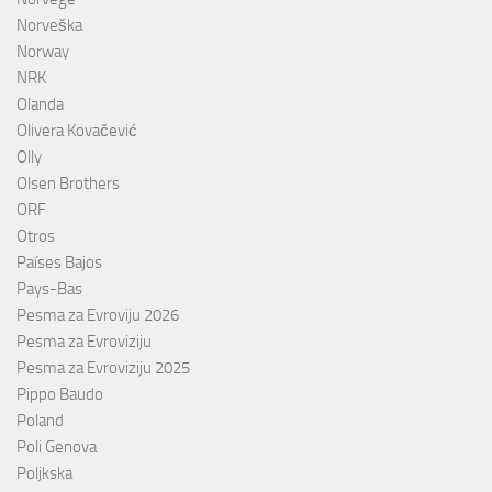
Norveška
Norway
NRK
Olanda
Olivera Kovačević
Olly
Olsen Brothers
ORF
Otros
Países Bajos
Pays-Bas
Pesma za Evroviju 2026
Pesma za Evroviziju
Pesma za Evroviziju 2025
Pippo Baudo
Poland
Poli Genova
Poljkska