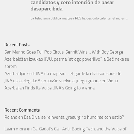
Recent Posts
San Marino Goes Full Pop Circus: Senhit Wins… With Boy George
Azerbejdžan izvukao JIVU: pesma “strogo poverljivo”, a Beč neka se
spremi
Azerbaïdjan sort JIVA du chapeau… et garde la chanson sous clé
JIVA es la elegida: Azerbaiyán vuelve al juego grande en Viena
Azerbaijan Finds Its Voice: JIVA’s Going to Vienna
Recent Comments
Roland
en
Esa Diva’ se reinventa: ¿resurgir o hundirse con estilo?
Learn more
en
Gal Gadot’s Call, Anti-Booing Tech, and the Voice of