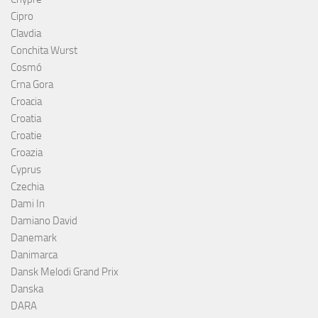
Cipro
Clavdia
Conchita Wurst
Cosmó
Crna Gora
Croacia
Croatia
Croatie
Croazia
Cyprus
Czechia
Dami In
Damiano David
Danemark
Danimarca
Dansk Melodi Grand Prix
Danska
DARA