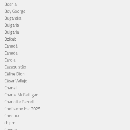
Bosnia
Boy George
Bugarska
Bulgaria
Bulgarie
Bzikebi
Canadá
Canada
Carola
Cazaquistão
Céline Dion
César Vallejo
Chanel
Charlie McGettigan
Charlotte Perrelli
Chefsache Esc 2025
Chequia
chipre
Chypre