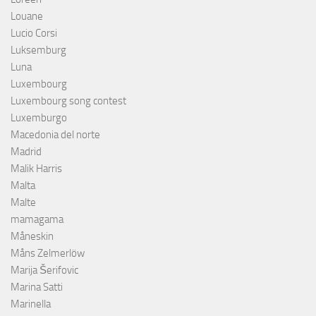
Louane
Lucio Corsi
Luksemburg
Luna
Luxembourg
Luxembourg song contest
Luxemburgo
Macedonia del norte
Madrid
Malik Harris
Malta
Malte
mamagama
Måneskin
Måns Zelmerlöw
Marija Šerifovic
Marina Satti
Marinella