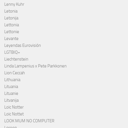
Lenny Kuhr
Letonia
Letonija
Lettonia
Lettonie
Levante
Leyendas Eurovisión
LGTBIQ+
Liechtenstein
Linda Lampenius x Pete Parkkonen
Lion Ceccah
Lithuania
Lituania
Lituanie
Litvanija
Loïc Notter
Loïc Nottet
LOOK MUM NO COMPUTER
Loreen