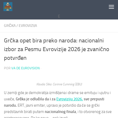
Saltar al contenido
E
GRČKA
/
EVROVIZIJA
Grčka opet bira preko naroda: nacionalni
izbor za Pesmu Evrovizije 2026 je zvanično
potvrđen
POR
VA DE EUROVISION
·
Klavdia Slika: Corinne Cumming (EBU)
U zemlji gde je demokratija izmišljena i drame se emituju i ujutru i
uveče,
Grčka je odlučila da i za
Evroviziju 2026.
sve prepusti
narodu.
ERT, javni emiter, upravo je potvrdio da će se grčki
predstavnik birati putem
nacionalnog finala
, i to otvorenog za sve