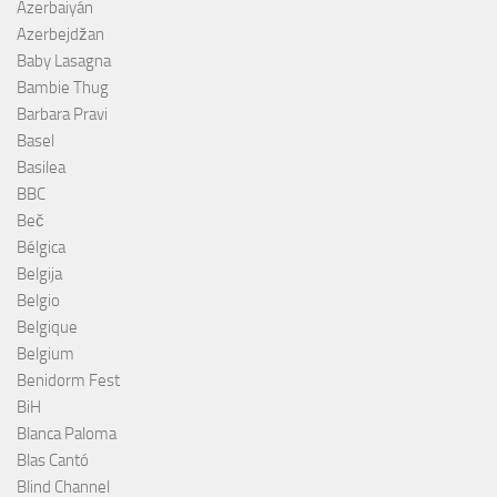
Azerbaiyán
Azerbejdžan
Baby Lasagna
Bambie Thug
Barbara Pravi
Basel
Basilea
BBC
Beč
Bélgica
Belgija
Belgio
Belgique
Belgium
Benidorm Fest
BiH
Blanca Paloma
Blas Cantó
Blind Channel