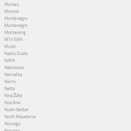
Monaco
Monroe
Monténégro
Montenegro
Montesong
MTV EMA
Mustii
Nacho Duato
NAPA
Nebulossa
Nemačka
Nemo
Netta
Nina Žižić
Noa Kirel
Noam Bettan
North Macedonia
Noruega
Norvège