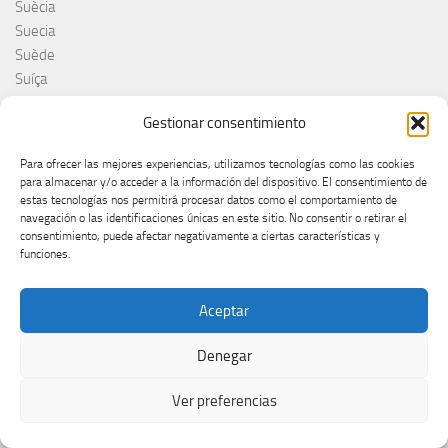
Suècia
Suecia
Suède
Suíça
Suisse
Gestionar consentimiento
Suiza
Supernova 2025
Para ofrecer las mejores experiencias, utilizamos tecnologías como las cookies
Supernova 2026
para almacenar y/o acceder a la información del dispositivo. El consentimiento de
Švajcarska
estas tecnologías nos permitirá procesar datos como el comportamiento de
navegación o las identificaciones únicas en este sitio. No consentir o retirar el
Švedska
consentimiento, puede afectar negativamente a ciertas características y
Svezia
funciones.
Sweden
switzerland
Aceptar
Taco Zimmerman
Tamara Živković
Denegar
The Netherlands
The Roop
Ver preferencias
Theo Evans
Tommy Cash