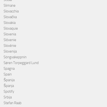
Slimane
Slovacchia
Slovačka
Slovakia
Slovaquie
Slovenia
Slóvenie
Slovénie
Slovenija
Söngvakeppnin
Søren Torpeggard Lund
Spagna
Spain
Španija
Španja
Spotify
Srbija
Stefan Raab