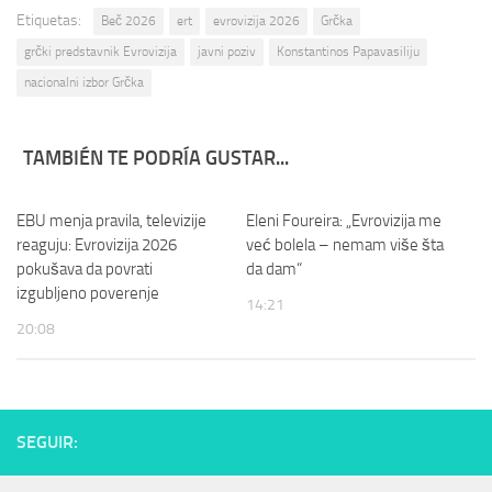
Etiquetas:
Beč 2026
ert
evrovizija 2026
Grčka
grčki predstavnik Evrovizija
javni poziv
Konstantinos Papavasiliju
nacionalni izbor Grčka
TAMBIÉN TE PODRÍA GUSTAR...
EBU menja pravila, televizije
Eleni Foureira: „Evrovizija me
reaguju: Evrovizija 2026
već bolela – nemam više šta
pokušava da povrati
da dam“
izgubljeno poverenje
14:21
20:08
SEGUIR: