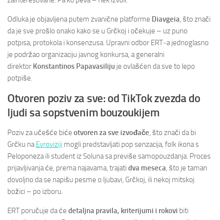
zainteresovane. Pa ko peva – nek izvoli.
Odluka je objavljena putem zvanične platforme
Diavgeia
, što znači
da je sve prošlo onako kako se u Grčkoj i očekuje – uz puno
potpisa, protokola i konsenzusa. Upravni odbor ERT‑a jednoglasno
je podržao organizaciju javnog konkursa, a generalni
direktor
Konstantinos Papavasiliju
je ovlašćen da sve to lepo
potpiše.
Otvoren poziv za sve: od TikTok zvezda do
ljudi sa sopstvenim bouzoukijem
Poziv za učešće biće
otvoren za sve izvođače
, što znači da bi
Grčku na
Evroviziji
mogli predstavljati pop senzacija, folk ikona s
Peloponeza ili student iz Soluna sa previše samopouzdanja. Proces
prijavljivanja će, prema najavama, trajati
dva meseca
, što je taman
dovoljno da se napišu pesme o ljubavi, Grčkoj, ili nekoj mitskoj
božici – po izboru.
ERT poručuje da će
detaljna pravila, kriterijumi i rokovi
biti