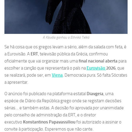
A Klavdia ganhou o Ethnikó Telikó
Se há coisa que os gregos levam a sério, além da salada com feta, é
a Eurovisão. A
ERT
, televisão pública da Grécia, confirmou
oficialmente que vai organizar mais uma
final nacional aberta
para
escolher a canção que representará o país na
Eurovisão
2026
, que
se realizará, pode ser, em
Viena
. Democracia pura. Só falta Sócrates
a apresentar.
O anúncio foi publicado na plataforma estatal
Diavgeia
, uma
espécie de Diário da República grego onde se registam decisões
sérias… e também estas. A decisão foi aprovada por unanimidade
pelo conselho de administração da ERT, e o diretor
executivo
Konstantinos Papavassiliou
foi autorizado a assinar o
convite à participação. Esperemos que não cante.