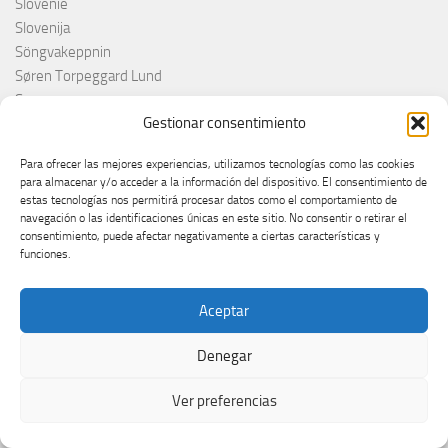
Slovénie
Slovenija
Söngvakeppnin
Søren Torpeggard Lund
Spagna
Gestionar consentimiento
Spain
Španija
Para ofrecer las mejores experiencias, utilizamos tecnologías como las cookies
Španja
para almacenar y/o acceder a la información del dispositivo. El consentimiento de
Spotify
estas tecnologías nos permitirá procesar datos como el comportamiento de
navegación o las identificaciones únicas en este sitio. No consentir o retirar el
Srbija
consentimiento, puede afectar negativamente a ciertas características y
Stefan Raab
funciones.
Suècia
Suecia
Aceptar
Suède
Suíça
Denegar
Suisse
Suiza
Ver preferencias
Supernova 2025
Supernova 2026