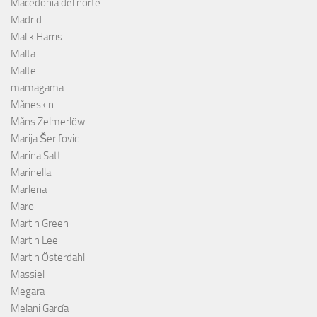
Macedonia del norte
Madrid
Malik Harris
Malta
Malte
mamagama
Måneskin
Måns Zelmerlöw
Marija Šerifovic
Marina Satti
Marinella
Marlena
Maro
Martin Green
Martin Lee
Martin Österdahl
Massiel
Megara
Melani García