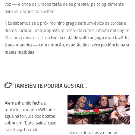
voz — e onde os jurados terão de se preparar psicologicamente
para as reações do Twitter.
Não sabemos se o próximo hino grego será um épico de cordas e
drama vocal ou uma proposta minimalista com subtexto mitológico.
Mas uma coisa é certa:
a Grécia está de volta ao jogo e vai fazê-lo
à sua maneira — com emoção, espetáculo e zero paciência para
meias medidas
.
TAMBIÉN TE PODRÍA GUSTAR...
Alemanha não fecha a
roulotte (ainda): a SWR põe
água na fervura dos boatos
sobre um “Euro-saída” caso
Israel seja barrado
Islândia deixa fãs à espera: