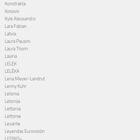
Konstrakta
Kosovo
Kyle Alessandro
Lara Fabian
Latvia
Laura Pausini
Laura Thorn
Lavina
LELEK
LELÉKA
Lena Meyer-Landrut
Lenny Kuhr
Letonia
Letonija
Lettonia
Lettonie
Levante
Leyendas Eurovisión
LGTBIQ+