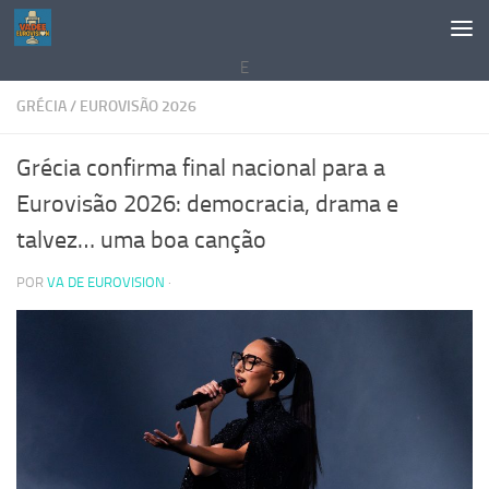
Saltar al contenido
E
GRÉCIA
/
EUROVISÃO 2026
Grécia confirma final nacional para a
Eurovisão 2026: democracia, drama e
talvez… uma boa canção
POR
VA DE EUROVISION
·