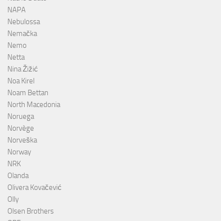
NAPA
Nebulossa
Nemačka
Nemo
Netta
Nina Žižić
Noa Kirel
Noam Bettan
North Macedonia
Noruega
Norvège
Norveška
Norway
NRK
Olanda
Olivera Kovačević
Olly
Olsen Brothers