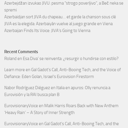
Azerbejdžan izvukao JIVU: pesma “strogo poverljivo”, a Beč neka se
spremi
Azerbaïdjan sort JIVA du chapeau… et garde la chanson sous clé
JIVA es la elegida: Azerbaiyán vuelve al juego grande en Viena
Azerbaijan Finds Its Voice: JIVA’s Going to Vienna
Recent Comments
Roland
en
Esa Diva’ se reinventa: ¿resurgir o hundirse con estilo?
Learn more
en
Gal Gadot’s Call, Anti-Booing Tech, and the Voice of
Defiance: Eden Golan, Israel’s Eurovision Firestorm
Nabor Rodríguez Diéguez
en
Italia en apuros: Olly renuncia a
Eurovisión y la RAI busca plan B
EurovisionaryVoice
en
Malik Harris Roars Back with New Anthem
‘Heavy Rain’ – A Story of Inner Strength
EurovisionaryVoice
en
Gal Gadot’s Call, Anti-Booing Tech, and the