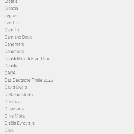
Croatie
Croazia
Cyprus
Czechia
Dami In
Damiano David
Danemark
Danimarca
Dansk Melodi Grand Prix
Danska
DARA
Das Deutsche Finale 2026
David Civera
Delta Goodrem
Denmark
Dinamarca
Dinis Mota
Dječja Evrovizija
Dora