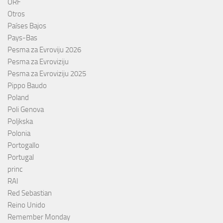
ORF
Otros
Países Bajos
Pays-Bas
Pesma za Evroviju 2026
Pesma za Evroviziju
Pesma za Evroviziju 2025
Pippo Baudo
Poland
Poli Genova
Poljkska
Polonia
Portogallo
Portugal
princ
RAI
Red Sebastian
Reino Unido
Remember Monday