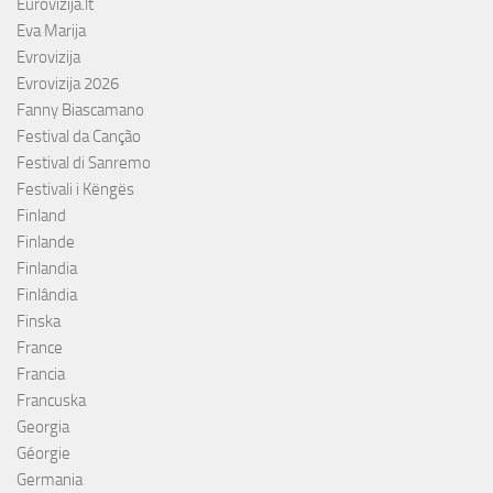
Eurovizija.lt
Eva Marija
Evrovizija
Evrovizija 2026
Fanny Biascamano
Festival da Canção
Festival di Sanremo
Festivali i Këngës
Finland
Finlande
Finlandia
Finlândia
Finska
France
Francia
Francuska
Georgia
Géorgie
Germania