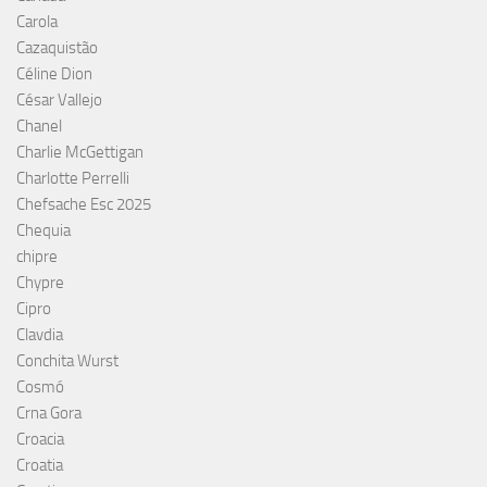
Carola
Cazaquistão
Céline Dion
César Vallejo
Chanel
Charlie McGettigan
Charlotte Perrelli
Chefsache Esc 2025
Chequia
chipre
Chypre
Cipro
Clavdia
Conchita Wurst
Cosmó
Crna Gora
Croacia
Croatia