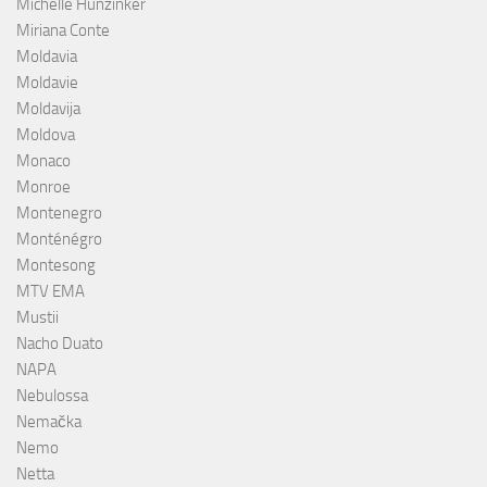
Michelle Hunzinker
Miriana Conte
Moldavia
Moldavie
Moldavija
Moldova
Monaco
Monroe
Montenegro
Monténégro
Montesong
MTV EMA
Mustii
Nacho Duato
NAPA
Nebulossa
Nemačka
Nemo
Netta