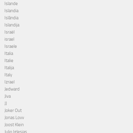
Islande
Islandia
Islândia
Islandija
Israël
israel
Israele
Italia
Italie
Italija
Italy
Izrael
Jedward
Jiva
JJ
Joker Out
Jonas Lovv
Joost Klein
Julio Iglesias