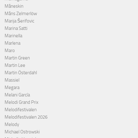
Måneskin
Måns Zelmerlöw
Marija Šerifovic
Marina Satti
Marinella
Marlena
Maro
Martin Green
Martin Lee
Martin Österdahl
Massiel
Megara
Melani García
Melodi Grand Prix
Melodifestivalen
Melodifestivalen 2026
Melody
Michael Ostrowski