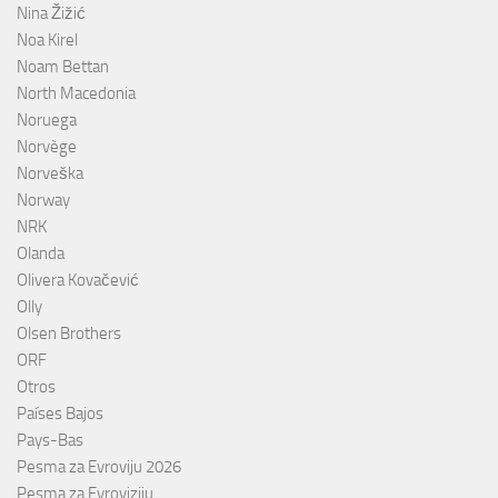
Nina Žižić
Noa Kirel
Noam Bettan
North Macedonia
Noruega
Norvège
Norveška
Norway
NRK
Olanda
Olivera Kovačević
Olly
Olsen Brothers
ORF
Otros
Países Bajos
Pays-Bas
Pesma za Evroviju 2026
Pesma za Evroviziju