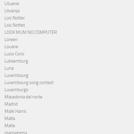
Lituanie
Litvanija
Loïc Notter
Loïc Nottet
LOOK MUM NO COMPUTER
Loreen
Louane
Lucio Corsi
Luksemburg
Luna
Luxembourg
Luxembourg song contest
Luxemburgo
Macedonia del norte
Madrid
Malik Harris
Malta
Malte
mamagama