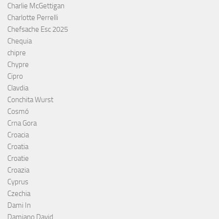
Charlie McGettigan
Charlotte Perrelli
Chefsache Esc 2025
Chequia
chipre
Chypre
Cipro
Clavdia
Conchita Wurst
Cosmó
Crna Gora
Croacia
Croatia
Croatie
Croazia
Cyprus
Czechia
Dami In
Damiano David