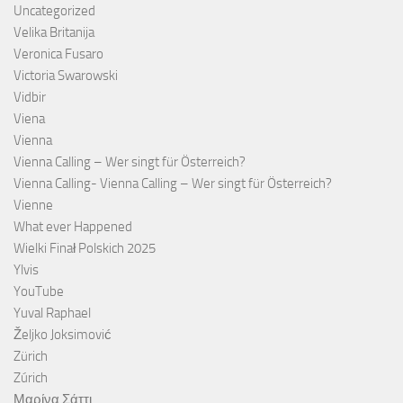
Uncategorized
Velika Britanija
Veronica Fusaro
Victoria Swarowski
Vidbir
Viena
Vienna
Vienna Calling – Wer singt für Österreich?
Vienna Calling- Vienna Calling – Wer singt für Österreich?
Vienne
What ever Happened
Wielki Finał Polskich 2025
Ylvis
YouTube
Yuval Raphael
Željko Joksimović
Zürich
Zúrich
Μαρίνα Σάττι