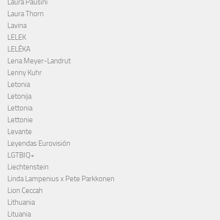
Laura Pausini
Laura Thorn
Lavina
LELEK
LELÉKA
Lena Meyer-Landrut
Lenny Kuhr
Letonia
Letonija
Lettonia
Lettonie
Levante
Leyendas Eurovisión
LGTBIQ+
Liechtenstein
Linda Lampenius x Pete Parkkonen
Lion Ceccah
Lithuania
Lituania