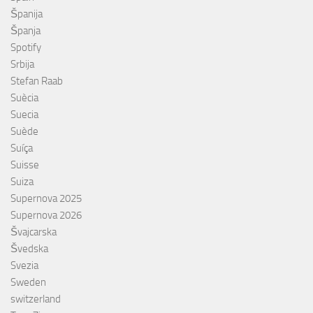
Španija
Španja
Spotify
Srbija
Stefan Raab
Suècia
Suecia
Suède
Suíça
Suisse
Suiza
Supernova 2025
Supernova 2026
Švajcarska
Švedska
Svezia
Sweden
switzerland