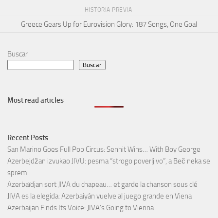
HISTORIA PREVIA
Greece Gears Up for Eurovision Glory: 187 Songs, One Goal
Buscar
Buscar
Most read articles
Recent Posts
San Marino Goes Full Pop Circus: Senhit Wins… With Boy George
Azerbejdžan izvukao JIVU: pesma “strogo poverljivo”, a Beč neka se
spremi
Azerbaïdjan sort JIVA du chapeau… et garde la chanson sous clé
JIVA es la elegida: Azerbaiyán vuelve al juego grande en Viena
Azerbaijan Finds Its Voice: JIVA’s Going to Vienna