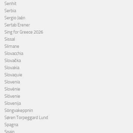
Senhit
Serbia
Sergio Jaén
Sertab Erener
Sing for Greece 2026
Sissal
Slimane
Slovacchia
Slovačka
Slovakia
Slovaquie
Slovenia
Slovénie
Slóvenie
Slovenija
Söngvakeppnin
Søren Torpeggard Lund
Spagna
Spain