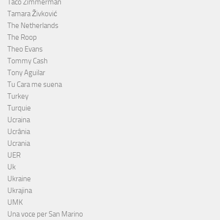
Taco Zimmerman
Tamara Živković
The Netherlands
The Roop
Theo Evans
Tommy Cash
Tony Aguilar
Tu Cara me suena
Turkey
Turquie
Ucraina
Ucrânia
Ucrania
UER
Uk
Ukraine
Ukrajina
UMK
Una voce per San Marino