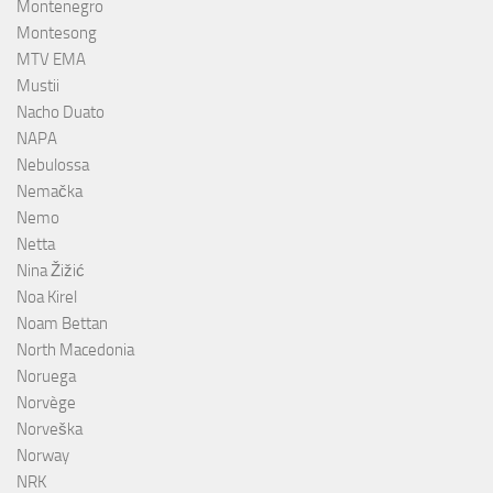
Montenegro
Montesong
MTV EMA
Mustii
Nacho Duato
NAPA
Nebulossa
Nemačka
Nemo
Netta
Nina Žižić
Noa Kirel
Noam Bettan
North Macedonia
Noruega
Norvège
Norveška
Norway
NRK