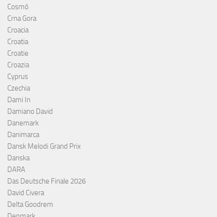
Cosmó
Crna Gora
Croacia
Croatia
Croatie
Croazia
Cyprus
Czechia
Dami In
Damiano David
Danemark
Danimarca
Dansk Melodi Grand Prix
Danska
DARA
Das Deutsche Finale 2026
David Civera
Delta Goodrem
Denmark