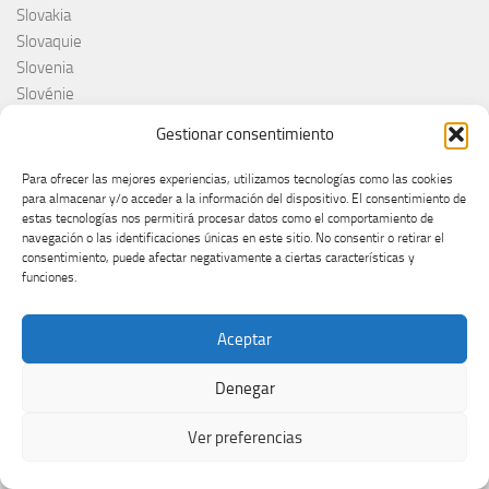
Slovakia
Slovaquie
Slovenia
Slovénie
Slóvenie
Gestionar consentimiento
Slovenija
Söngvakeppnin
Para ofrecer las mejores experiencias, utilizamos tecnologías como las cookies
Søren Torpeggard Lund
para almacenar y/o acceder a la información del dispositivo. El consentimiento de
estas tecnologías nos permitirá procesar datos como el comportamiento de
Spagna
navegación o las identificaciones únicas en este sitio. No consentir o retirar el
Spain
consentimiento, puede afectar negativamente a ciertas características y
Španija
funciones.
Španja
Spotify
Aceptar
Srbija
Stefan Raab
Denegar
Suècia
Suecia
Ver preferencias
Suède
Suíça