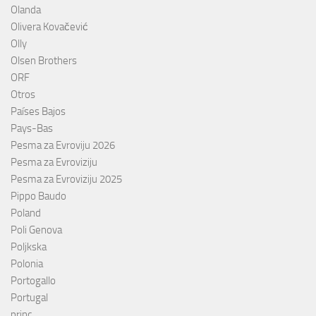
Olanda
Olivera Kovačević
Olly
Olsen Brothers
ORF
Otros
Países Bajos
Pays-Bas
Pesma za Evroviju 2026
Pesma za Evroviziju
Pesma za Evroviziju 2025
Pippo Baudo
Poland
Poli Genova
Poljkska
Polonia
Portogallo
Portugal
princ