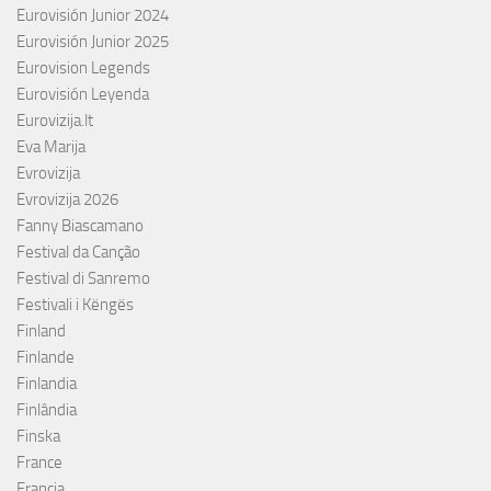
Eurovisión Junior 2024
Eurovisión Junior 2025
Eurovision Legends
Eurovisión Leyenda
Eurovizija.lt
Eva Marija
Evrovizija
Evrovizija 2026
Fanny Biascamano
Festival da Canção
Festival di Sanremo
Festivali i Këngës
Finland
Finlande
Finlandia
Finlândia
Finska
France
Francia