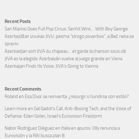
Recent Posts
San Marino Goes Full Pop Circus: Senhit Wins… With Boy George
Azerbejdžan izvukao JIVU: pesma “strogo poverljivo”, a Beč neka se
spremi
Azerbaïdjan sort JIVA du chapeau… et garde la chanson sous clé
JIVA es la elegida: Azerbaiyán vuelve al juego grande en Viena
Azerbaijan Finds Its Voice: JIVA’s Going to Vienna
Recent Comments
Roland
en
Esa Diva’ se reinventa: ¿resurgir o hundirse con estilo?
Learn more
en
Gal Gadot’s Call, Anti-Booing Tech, and the Voice of
Defiance: Eden Golan, Israel’s Eurovision Firestorm
Nabor Rodríguez Diéguez
en
Italia en apuros: Olly renuncia a
Eurovisión y la RAI busca plan B