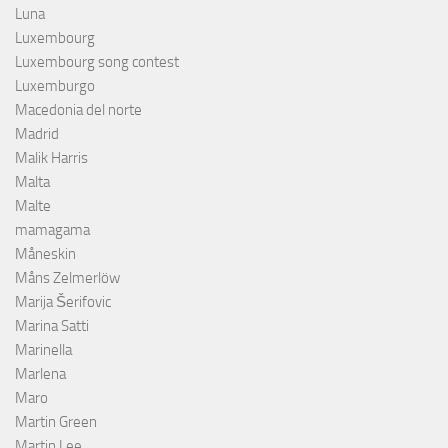
Luna
Luxembourg
Luxembourg song contest
Luxemburgo
Macedonia del norte
Madrid
Malik Harris
Malta
Malte
mamagama
Måneskin
Måns Zelmerlöw
Marija Šerifovic
Marina Satti
Marinella
Marlena
Maro
Martin Green
Martin Lee