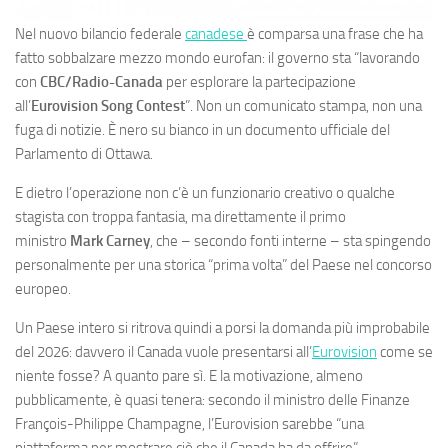
Nel nuovo bilancio federale
canadese
è comparsa una frase che ha
fatto sobbalzare mezzo mondo eurofan: il governo sta “lavorando
con
CBC/Radio-Canada
per esplorare la partecipazione
all’
Eurovision Song Contest
”. Non un comunicato stampa, non una
fuga di notizie. È nero su bianco in un documento ufficiale del
Parlamento di Ottawa.
E dietro l’operazione non c’è un funzionario creativo o qualche
stagista con troppa fantasia, ma direttamente il primo
ministro
Mark Carney
, che – secondo fonti interne – sta spingendo
personalmente per una storica “prima volta” del Paese nel concorso
europeo.
Un Paese intero si ritrova quindi a porsi la domanda più improbabile
del 2026: davvero il Canada vuole presentarsi all’
Eurovision
come se
niente fosse? A quanto pare sì. E la motivazione, almeno
pubblicamente, è quasi tenera: secondo il ministro delle Finanze
François-Philippe Champagne, l’Eurovision sarebbe “una