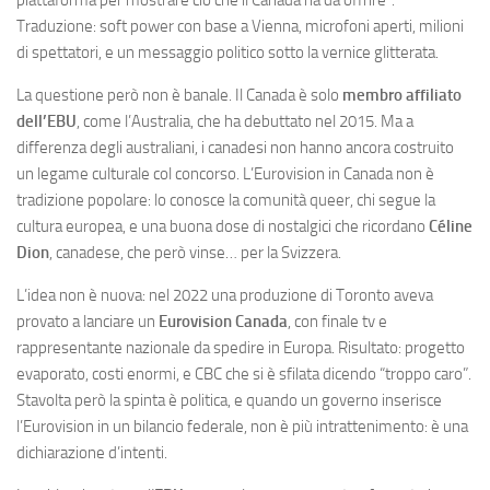
piattaforma per mostrare ciò che il Canada ha da offrire”.
Traduzione: soft power con base a Vienna, microfoni aperti, milioni
di spettatori, e un messaggio politico sotto la vernice glitterata.
La questione però non è banale. Il Canada è solo
membro affiliato
dell’EBU
, come l’Australia, che ha debuttato nel 2015. Ma a
differenza degli australiani, i canadesi non hanno ancora costruito
un legame culturale col concorso. L’Eurovision in Canada non è
tradizione popolare: lo conosce la comunità queer, chi segue la
cultura europea, e una buona dose di nostalgici che ricordano
Céline
Dion
, canadese, che però vinse… per la Svizzera.
L’idea non è nuova: nel 2022 una produzione di Toronto aveva
provato a lanciare un
Eurovision Canada
, con finale tv e
rappresentante nazionale da spedire in Europa. Risultato: progetto
evaporato, costi enormi, e CBC che si è sfilata dicendo “troppo caro”.
Stavolta però la spinta è politica, e quando un governo inserisce
l’Eurovision in un bilancio federale, non è più intrattenimento: è una
dichiarazione d’intenti.