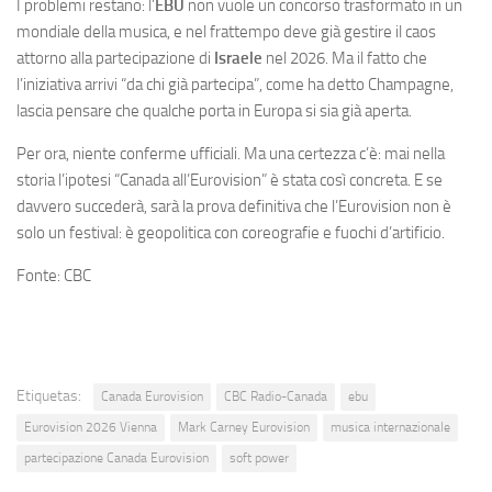
I problemi restano: l’
EBU
non vuole un concorso trasformato in un
mondiale della musica, e nel frattempo deve già gestire il caos
attorno alla partecipazione di
Israele
nel 2026. Ma il fatto che
l’iniziativa arrivi “da chi già partecipa”, come ha detto Champagne,
lascia pensare che qualche porta in Europa si sia già aperta.
Per ora, niente conferme ufficiali. Ma una certezza c’è: mai nella
storia l’ipotesi “Canada all’Eurovision” è stata così concreta. E se
davvero succederà, sarà la prova definitiva che l’Eurovision non è
solo un festival: è geopolitica con coreografie e fuochi d’artificio.
Fonte: CBC
Etiquetas:
Canada Eurovision
CBC Radio-Canada
ebu
Eurovision 2026 Vienna
Mark Carney Eurovision
musica internazionale
partecipazione Canada Eurovision
soft power