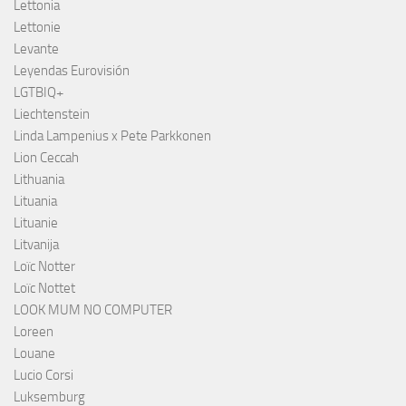
Lettonia
Lettonie
Levante
Leyendas Eurovisión
LGTBIQ+
Liechtenstein
Linda Lampenius x Pete Parkkonen
Lion Ceccah
Lithuania
Lituania
Lituanie
Litvanija
Loïc Notter
Loïc Nottet
LOOK MUM NO COMPUTER
Loreen
Louane
Lucio Corsi
Luksemburg