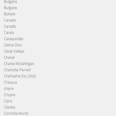
Bulgaria
Bulgarie
Bzikebi
Canada
Canadá
Carola
Cazaquistão
Céline Dion
César Vallejo
Chanel
Charlie McGettigan
Charlotte Perrelli
Chefsache Esc 2025
Chequia
chipre
Chypre
Cipro
Clavdia
Conchita Wurst