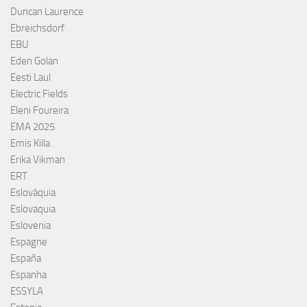
Duncan Laurence
Ebreichsdorf
EBU
Eden Golan
Eesti Laul
Electric Fields
Eleni Foureira
EMA 2025
Emis Killa
Erika Vikman
ERT
Eslováquia
Eslovaquia
Eslovenia
Espagne
España
Espanha
ESSYLA