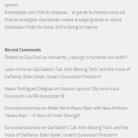
spremi
Azerbaïdjan sort JIVA du chapeau… et garde la chanson sous clé
JIVA es la elegida: Azerbaiyán vuelve al juego grande en Viena
Azerbaijan Finds Its Voice: JIVA’s Going to Vienna
Recent Comments
Roland
en
Esa Diva’ se reinventa: ¿resurgir o hundirse con estilo?
Learn more
en
Gal Gadot’s Call, Anti-Booing Tech, and the Voice of
Defiance: Eden Golan, Israel’s Eurovision Firestorm
Nabor Rodríguez Diéguez
en
Italia en apuros: Olly renuncia a
Eurovisión y la RAI busca plan B
EurovisionaryVoice
en
Malik Harris Roars Back with New Anthem
‘Heavy Rain’ – A Story of Inner Strength
EurovisionaryVoice
en
Gal Gadot’s Call, Anti-Booing Tech, and the
Voice of Defiance: Eden Golan, Israel’s Eurovision Firestorm