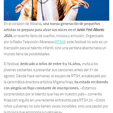
En el corazón de Albania
, una nueva generación de pequeños
artistas se prepara para alzar sus voces en el
Junior Fest Albania
2024
, un evento lleno de sueños, música y emoción. Organizado
por la Radio Televisión Albanesa (
RTSH
), este festival no solo es un
trampolín para el talento infantil, sino una ventana abierta hacia un
mundo lleno de posibilidades.
El festival,
dedicado a niños de entre 9 y 14 años,
invita a los
jóvenes cantantes a presentar sus canciones antes del 31 de
agosto. Desde hace semanas, el equipo de RTSH, encabezado por
la carismática directora artística Migena Kraja,
ha estado recibiendo
con alegría un flujo constante de inscripciones.
«Estamos
sorprendidos por el talento que hay en nuestro país», comenta
Kraja con orgullo en una reciente entrevista para RTSH 24. «Estos
niños y jóvenes no solo tienen voces increíbles, sino una pasión por
la música que emociona a cualquiera».