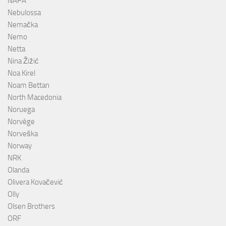
NAPA
Nebulossa
Nemačka
Nemo
Netta
Nina Žižić
Noa Kirel
Noam Bettan
North Macedonia
Noruega
Norvège
Norveška
Norway
NRK
Olanda
Olivera Kovačević
Olly
Olsen Brothers
ORF