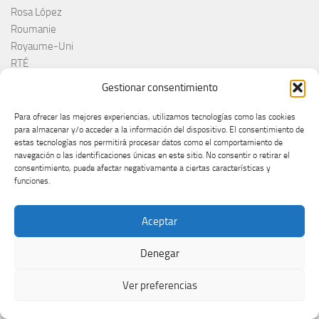
Rosa López
Roumanie
Royaume-Uni
RTÉ
RTVE
Gestionar consentimiento
RTVSLO
Rumanía
Para ofrecer las mejores experiencias, utilizamos tecnologías como las cookies
para almacenar y/o acceder a la información del dispositivo. El consentimiento de
Rumunija
estas tecnologías nos permitirá procesar datos como el comportamiento de
Rusia
navegación o las identificaciones únicas en este sitio. No consentir o retirar el
Russia
consentimiento, puede afectar negativamente a ciertas características y
funciones.
Ruth Lorenzo
RÚV
Saint-Marin
Aceptar
Sal Da Vinci
Salvador Sobral
Denegar
San Marino
Ver preferencias
Sanna Nielsen
Sanremo