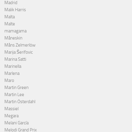
Madrid
Malik Harris
Malta
Malte
mamagama
Måneskin
Måns Zelmerlöw
Marija Šerifovic
Marina Satti
Marinella
Marlena
Maro
Martin Green
Martin Lee
Martin Österdahl
Massiel
Megara
Melani García
Melodi Grand Prix