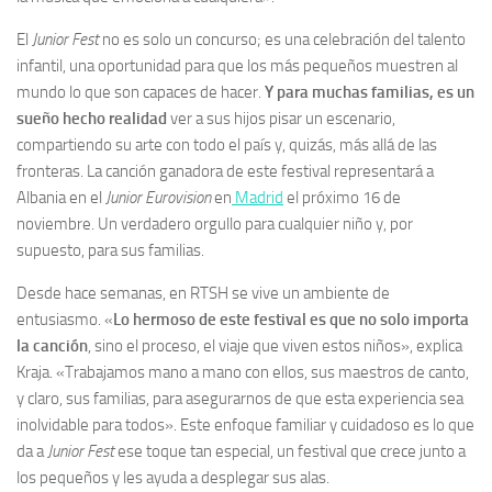
El
Junior Fest
no es solo un concurso; es una celebración del talento
infantil, una oportunidad para que los más pequeños muestren al
mundo lo que son capaces de hacer.
Y para muchas familias, es un
sueño hecho realidad
ver a sus hijos pisar un escenario,
compartiendo su arte con todo el país y, quizás, más allá de las
fronteras. La canción ganadora de este festival representará a
Albania en el
Junior Eurovision
en
Madrid
el próximo 16 de
noviembre. Un verdadero orgullo para cualquier niño y, por
supuesto, para sus familias.
Desde hace semanas, en RTSH se vive un ambiente de
entusiasmo. «
Lo hermoso de este festival es que no solo importa
la canción
, sino el proceso, el viaje que viven estos niños», explica
Kraja. «Trabajamos mano a mano con ellos, sus maestros de canto,
y claro, sus familias, para asegurarnos de que esta experiencia sea
inolvidable para todos». Este enfoque familiar y cuidadoso es lo que
da a
Junior Fest
ese toque tan especial, un festival que crece junto a
los pequeños y les ayuda a desplegar sus alas.