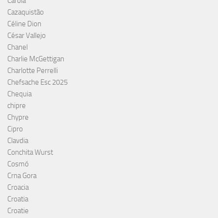
Carola
Cazaquistão
Céline Dion
César Vallejo
Chanel
Charlie McGettigan
Charlotte Perrelli
Chefsache Esc 2025
Chequia
chipre
Chypre
Cipro
Clavdia
Conchita Wurst
Cosmó
Crna Gora
Croacia
Croatia
Croatie