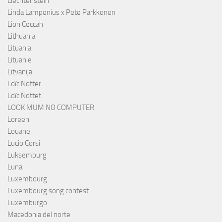
Liechtenstein
Linda Lampenius x Pete Parkkonen
Lion Ceccah
Lithuania
Lituania
Lituanie
Litvanija
Loïc Notter
Loïc Nottet
LOOK MUM NO COMPUTER
Loreen
Louane
Lucio Corsi
Luksemburg
Luna
Luxembourg
Luxembourg song contest
Luxemburgo
Macedonia del norte