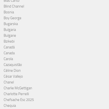
Blas Cantó
Blind Channel
Bosnia
Boy George
Bugarska
Bulgaria
Bulgarie
Bzikebi
Canadá
Canada
Carola
Cazaquistão
Céline Dion
César Vallejo
Chanel
Charlie McGettigan
Charlotte Perrelli
Chefsache Esc 2025
Chequia