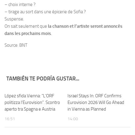
– choix interne ?
– tirage au sort dans une épicerie de Sofia ?
Suspense.
On sait seulement que
la chanson et l’artiste seront annoncés
dans les prochains mois
.
Source: BNT
TAMBIÉN TE PODRÍA GUSTAR...
López sfida Vienna: “L’ORF
Israel Stays In: ORF Confirms
politizza l’Eurovision”. Scontro
Eurovision 2026 Will Go Ahead
aperto tra Spagna e Austria
in Vienna as Planned
16:51
14:00