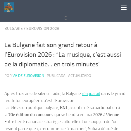
Saltar al contenido
E
BULGARIE
/
EUROVISION 2026
La Bulgarie fait son grand retour à
l’Eurovision 2026 : “La musique, c’est aussi
de la diplomatie… en trois minutes”
POR
VA DE EUROVISION
· PUBLICADA
· ACTUALIZADO
Après trois ans de silence radio, la Bulgarie
réapparaît
dans le grand
feuilleton européen qu’est l’Eurovision.
La télévision publique bulgare,
BNT
, a confirmé sa participation à
la
70e édition du concours
, qui se tiendra en mai 2026 à
Vienne
.
Entre fierté nationale, stratégie culturelle et un soupçon de “on
revient parce que ça recommence à marcher”, Sofia a décidé de