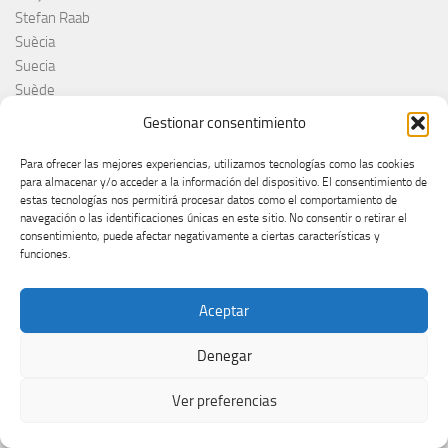
Stefan Raab
Suècia
Suecia
Suède
Suíça
Gestionar consentimiento
Suisse
Suiza
Para ofrecer las mejores experiencias, utilizamos tecnologías como las cookies
para almacenar y/o acceder a la información del dispositivo. El consentimiento de
Supernova 2025
estas tecnologías nos permitirá procesar datos como el comportamiento de
Supernova 2026
navegación o las identificaciones únicas en este sitio. No consentir o retirar el
Švajcarska
consentimiento, puede afectar negativamente a ciertas características y
funciones.
Švedska
Svezia
Sweden
Aceptar
switzerland
Taco Zimmerman
Denegar
Tamara Živković
Ver preferencias
The Netherlands
The Roop