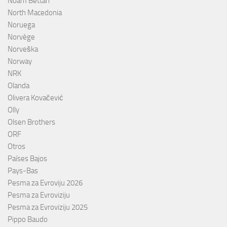
Noam Bettan
North Macedonia
Noruega
Norvège
Norveška
Norway
NRK
Olanda
Olivera Kovačević
Olly
Olsen Brothers
ORF
Otros
Países Bajos
Pays-Bas
Pesma za Evroviju 2026
Pesma za Evroviziju
Pesma za Evroviziju 2025
Pippo Baudo