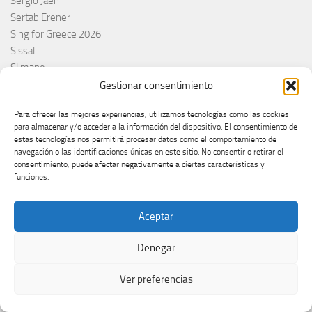
Sergio Jaén
Sertab Erener
Sing for Greece 2026
Sissal
Slimane
Slovacchia
Gestionar consentimiento
Slovačka
Para ofrecer las mejores experiencias, utilizamos tecnologías como las cookies
Slovakia
para almacenar y/o acceder a la información del dispositivo. El consentimiento de
Slovaquie
estas tecnologías nos permitirá procesar datos como el comportamiento de
Slovenia
navegación o las identificaciones únicas en este sitio. No consentir o retirar el
consentimiento, puede afectar negativamente a ciertas características y
Slovénie
funciones.
Slóvenie
Slovenija
Aceptar
Söngvakeppnin
Søren Torpeggard Lund
Denegar
Spagna
Spain
Ver preferencias
Španija
Španja