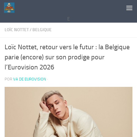
Saltar al contenido
E
LOÏC NOTTET
/
BELGIQUE
Loïc Nottet, retour vers le futur : la Belgique
parie (encore) sur son prodige pour
l’Eurovision 2026
POR
VA DE EUROVISION
·