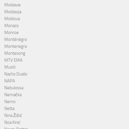
Moldavie
Moldavija
Moldova
Monaco
Monroe
Monténégro
Montenegro
Montesong
MTV EMA
Mustii
Nacho Duato
NAPA
Nebulossa
Nemačka
Nemo
Netta
Nina Žižić
Noa Kirel