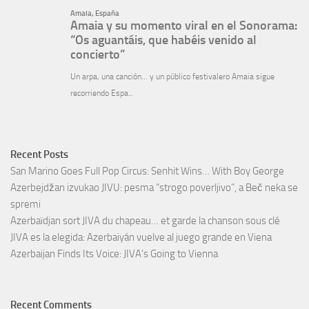
Recent Posts
San Marino Goes Full Pop Circus: Senhit Wins… With Boy George
Azerbejdžan izvukao JIVU: pesma “strogo poverljivo”, a Beč neka se
spremi
Azerbaïdjan sort JIVA du chapeau… et garde la chanson sous clé
JIVA es la elegida: Azerbaiyán vuelve al juego grande en Viena
Azerbaijan Finds Its Voice: JIVA’s Going to Vienna
Recent Comments