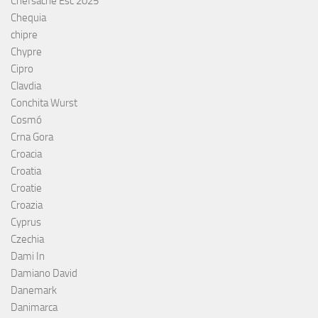
Chefsache Esc 2025
Chequia
chipre
Chypre
Cipro
Clavdia
Conchita Wurst
Cosmó
Crna Gora
Croacia
Croatia
Croatie
Croazia
Cyprus
Czechia
Dami In
Damiano David
Danemark
Danimarca