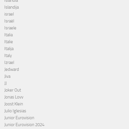
Islândia
Islandija
israel
Israël
Israele
Italia
Italie
Italija
Italy
Izrael
Jedward
Jiva
JJ
Joker Out
Jonas Lovv
Joost Klein
Julio Iglesias
Junior Eurovision
Junior Eurovision 2024