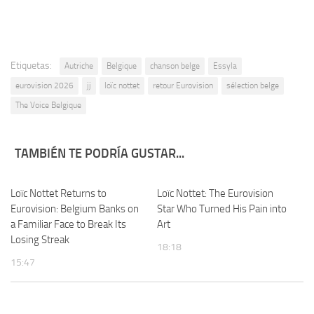
Etiquetas:
Autriche
Belgique
chanson belge
Essyla
eurovision 2026
jj
loïc nottet
retour Eurovision
sélection belge
The Voice Belgique
TAMBIÉN TE PODRÍA GUSTAR...
Loïc Nottet Returns to
Loïc Nottet: The Eurovision
Eurovision: Belgium Banks on
Star Who Turned His Pain into
a Familiar Face to Break Its
Art
Losing Streak
18:18
15:47