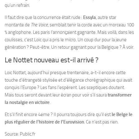
qu’un refrain.
Il faut dire que la concurrence était rude :
Essyla
, autre star
montante de
The Voice
, semblait tenir la corde avec un morceau 100
% anglophone. Les paris l’annonçaient gagnante. Mais voilà, dans les
coulisses, c’est Loïc qui a pris le micro. Un coup dur pour la jeune
génération ? Peut-être. Un retour gagnant pour la Belgique ? À voir.
Le Nottet nouveau est-il arrivé ?
Loïc Nottet, aujourd’hui presque trentenaire, a-t-il encore cette
touche d’étrangeté stylisée et d’élégance chorégraphique qui avait
conquis l’Europe ? Les fans l’espèrent. Les sceptiques doutent.
Mais tous seront devant leur écran pour voir s’il saura
transformer
la nostalgie en victoire
.
Et s’il finit encore 4eme ? Il pourra toujours dire qu’il est
le Belge le
plus régulier de l’histoire de l’Eurovision
. Ce n’est pas rien.
Source: Public.fr