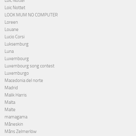
Loïc Notter
Loïc Nottet
LOOK MUM NO COMPUTER
Loreen
Louane
Lucio Corsi
Luksemburg
Luna
Luxembourg
Luxembourg song contest
Luxemburgo
Macedonia del norte
Madrid
Malik Harris
Malta
Malte
mamagama
Måneskin
Måns Zelmerlöw