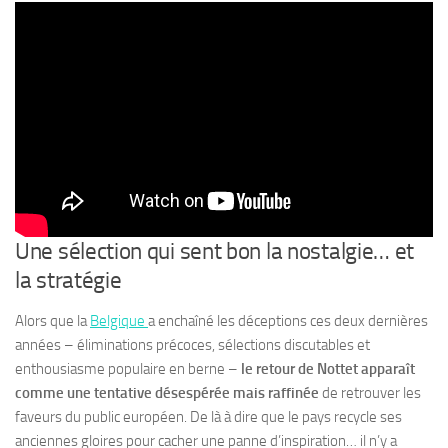
Une sélection qui sent bon la nostalgie… et
la stratégie
Alors que la
Belgique
a enchaîné les déceptions ces deux dernières
années – éliminations précoces, sélections discutables et
enthousiasme populaire en berne –
le retour de Nottet apparaît
comme une tentative désespérée mais raffinée
de retrouver les
faveurs du public européen. De là à dire que le pays recycle ses
anciennes gloires pour cacher une panne d’inspiration… il n’y a