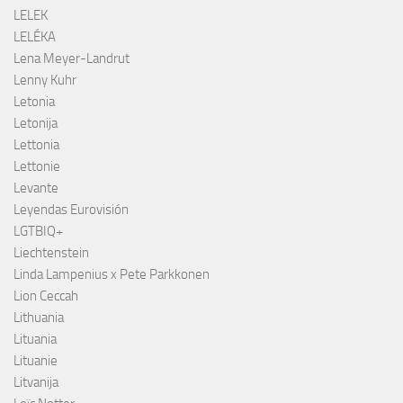
LELEK
LELÉKA
Lena Meyer-Landrut
Lenny Kuhr
Letonia
Letonija
Lettonia
Lettonie
Levante
Leyendas Eurovisión
LGTBIQ+
Liechtenstein
Linda Lampenius x Pete Parkkonen
Lion Ceccah
Lithuania
Lituania
Lituanie
Litvanija