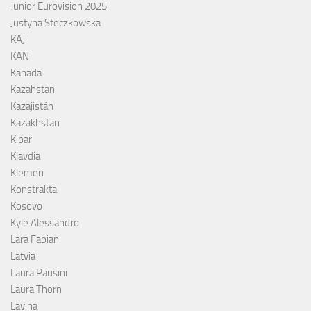
Junior Eurovision 2025
Justyna Steczkowska
KAJ
KAN
Kanada
Kazahstan
Kazajistán
Kazakhstan
Kipar
Klavdia
Klemen
Konstrakta
Kosovo
Kyle Alessandro
Lara Fabian
Latvia
Laura Pausini
Laura Thorn
Lavina