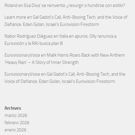
Roland
en
Esa Diva’ se reinventa: ¿resurgir o hundirse con estilo?
Learn more
en
Gal Gadot’s Call, Anti-Booing Tech, and the Voice of
Defiance: Eden Golan, Israel’s Eurovision Firestorm
Nabor Rodríguez Diéguez
en
Italia en apuros: Olly renuncia a
Eurovisión y la RAI busca plan B
EurovisionaryVoice
en
Malik Harris Roars Back with New Anthem
‘Heavy Rain’ – A Story of Inner Strength
EurovisionaryVoice
en
Gal Gadot’s Call, Anti-Booing Tech, and the
Voice of Defiance: Eden Golan, Israel’s Eurovision Firestorm
Archives
marzo 2026
febrero 2026
enero 2026