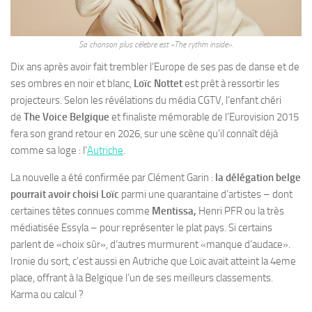
Sa chanson plus célebre est «The rythm inside».
Dix ans après avoir fait trembler l’Europe de ses pas de danse et de
ses ombres en noir et blanc,
Loïc Nottet
est prêt à ressortir les
projecteurs. Selon les révélations du média CGTV, l’enfant chéri
de
The Voice Belgique
et finaliste mémorable de l’Eurovision 2015
fera son grand retour en 2026, sur une scène qu’il connaît déjà
comme sa loge : l’
Autriche
.
La nouvelle a été confirmée par Clément Garin :
la délégation belge
pourrait avoir choisi Loïc
parmi une quarantaine d’artistes – dont
certaines têtes connues comme
Mentissa,
Henri PFR ou la très
médiatisée Essyla – pour représenter le plat pays. Si certains
parlent de «choix sûr», d’autres murmurent «manque d’audace».
Ironie du sort, c’est aussi en Autriche que Loïc avait atteint la 4eme
place, offrant à la Belgique l’un de ses meilleurs classements.
Karma ou calcul ?