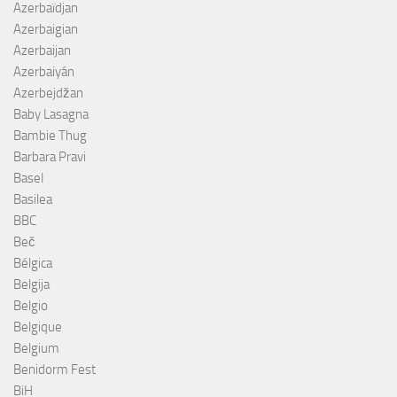
Azerbaïdjan
Azerbaigian
Azerbaijan
Azerbaiyán
Azerbejdžan
Baby Lasagna
Bambie Thug
Barbara Pravi
Basel
Basilea
BBC
Beč
Bélgica
Belgija
Belgio
Belgique
Belgium
Benidorm Fest
BiH