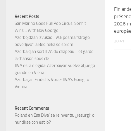
Finland
présence
Recent Posts
2026 ma
San Marino Goes Full Pop Circus: Senhit
Wins… With Boy George
europé
Azerbejdžan izvukao JIVU: pesma “strogo
20:41
poverljivo”, a Beč neka se spremi
Azerbaïdjan sort JIVA du chapeau… et garde
la chanson sous clé
JIVA es la elegida: Azerbaiyán vuelve al juego
grande en Viena
Azerbaijan Finds Its Voice: JIVA’s Going to
Vienna
Recent Comments
Roland
en
Esa Diva’ se reinventa: ¿resurgir o
hundirse con estilo?