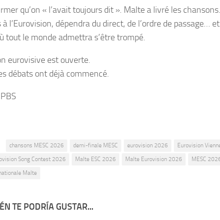
irmer qu’on « l’avait toujours dit ». Malte a livré les chanso
s à l’Eurovision, dépendra du direct, de l’ordre de passage… 
où tout le monde admettra s’être trompé.
on eurovisive est ouverte.
 les débats ont déjà commencé.
 PBS
:
chansons MESC 2026
demi-finale MESC
eurovision 2026
Eurovision Vien
ovision Song Contest 2026
Malte ESC 2026
Malte Eurovision 2026
MESC 202
nationale Malte
ÉN TE PODRÍA GUSTAR...