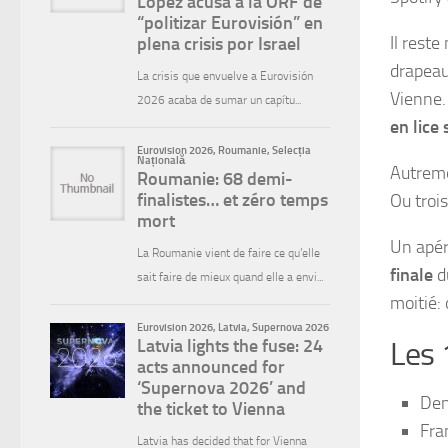
Il rest
drapeau
Vienne.
en lice
Autreme
Ou trois
Un apéri
finale
d
moitié:
Les 
Den
Fra