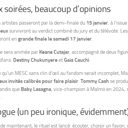
 soirées, beaucoup d’opinions
s artistes passeront par la demi-finale du
15 janvier
, à l’issu
 eux
survivront au verdict combiné du jury et du télévote. Le
eront en
grande finale le samedi 17 janvier
.
ée sera animée par
Keane Cutajar
, accompagné de deux figur
ofans:
Destiny Chukunyere
et
Gaia Cauchi
.
e qu’un MESC sans clin d’œil au fandom serait incomplet, Mal
eux invités calibrés pour faire plaisir
:
Tommy Cash
se produi
 tandis que
Baby Lasagna
, vice-champion à Malmö en 2024, se
.
ogue (un peu ironique, évidemment
 de maintenant, le rituel est lancé: écouter, choisir un favori,