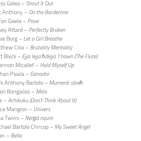
ss Galea –
Shout It Out
t Anthony –
On the Borderline
fan Gaela –
Pose
sey Attard –
Perfectly Broken
sie Borg –
Let a Girl Breathe
thew Cilia –
Brutality Mentality
t Blxck –
Ejja lejja ħdejja ’l hawn (The Flute)
annon Micallef –
Hold Myself Up
han Psaila –
Ganador
k Anthony Bartolo –
Mumenti sbieħ
ton Bongailas –
Mela
a –
Achikuku (Don’t Think About It)
ice Mangion –
Univers
ia Twins –
Nerġà nqum
hael Bartolo Chircop –
My Sweet Angel
an –
Bella