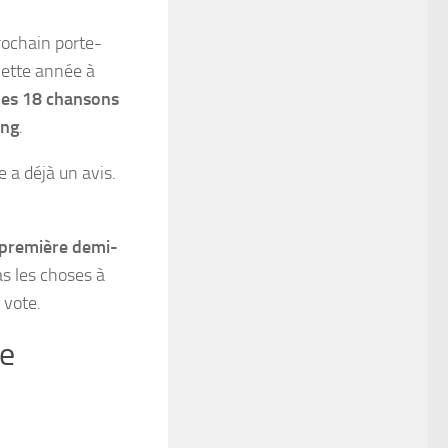
rochain porte-
 cette année à
les 18 chansons
ing
.
 a déjà un avis.
première demi-
as les choses à
 vote.
ne