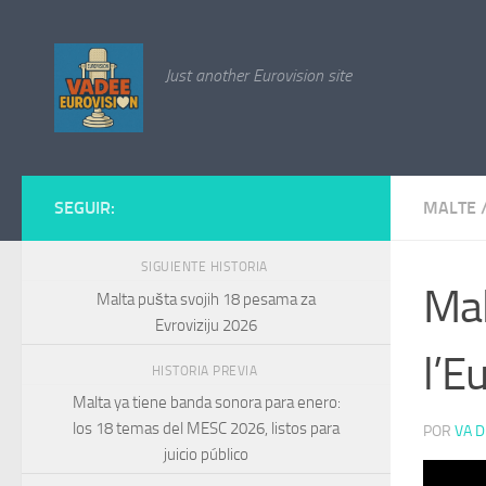
Saltar al contenido
Just another Eurovision site
SEGUIR:
MALTE
SIGUIENTE HISTORIA
Mal
Malta pušta svojih 18 pesama za
Evroviziju 2026
l’E
HISTORIA PREVIA
Malta ya tiene banda sonora para enero:
los 18 temas del MESC 2026, listos para
POR
VA D
juicio público