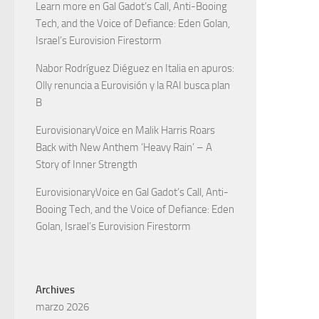
Learn more
en
Gal Gadot’s Call, Anti-Booing
Tech, and the Voice of Defiance: Eden Golan,
Israel’s Eurovision Firestorm
Nabor Rodríguez Diéguez
en
Italia en apuros:
Olly renuncia a Eurovisión y la RAI busca plan
B
EurovisionaryVoice
en
Malik Harris Roars
Back with New Anthem ‘Heavy Rain’ – A
Story of Inner Strength
EurovisionaryVoice
en
Gal Gadot’s Call, Anti-
Booing Tech, and the Voice of Defiance: Eden
Golan, Israel’s Eurovision Firestorm
Archives
marzo 2026