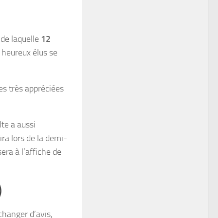
e de laquelle
12
s heureux élus se
es très appréciées
te a aussi
ra lors de la demi-
ra à l’affiche de
)
 changer d’avis,