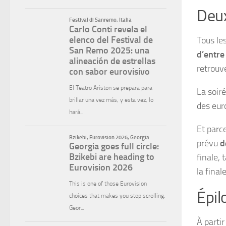
Deux
Tous le
d’entre
retrouv
La soir
des eur
Et parc
prévu
d
finale,
la finale
Épil
À partir