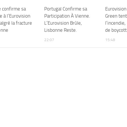
e confirme sa
Portugal Confirme sa
Eurovision
 à l’Eurovision
Participation À Vienne.
Green tent
lgré la fracture
L’Eurovision Brûle,
l’incendie
enne
Lisbonne Reste.
de boycott
22:07
15:48