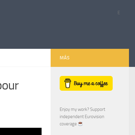
E
MÁS
pour
Enjoy my work? Support
independent Eurovision
coverage