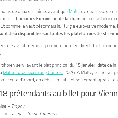
e moins de deux semaines avant que
Malte
ne choisisse son p
 pour le
Concours Eurovision de la chanson
, qui se tiendra
 Et comme le veut désormais la liturgie eurovisive moderne,
 sont déjà disponibles sur toutes les plateformes de stream
nt dit: avant même la première note en direct, tout le monde
.
tif bien servi avant le plat principal du
15 janvier
, date de la
u
Malta Eurovision Song Contest
2026. À Malte, on ne fait p
 on écoute d’abord, on débat ensuite, et seulement après… on
18 prétendants au billet pour Vien
ise –
Trophy
nklin Calleja –
Guide You Home