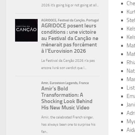
Che
Kur
Ste
Kel
Kel
Mat
Mat
Rhi
Nat
Mar
Lis
Em
Jan
Adr
Myc
Aid