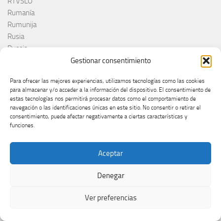
RTVSLO
Rumanía
Rumunija
Rusia
Russia
Ruth Lorenzo
Gestionar consentimiento
RÚV
Para ofrecer las mejores experiencias, utilizamos tecnologías como las cookies
Saint-Marin
para almacenar y/o acceder a la información del dispositivo. El consentimiento de
Sal Da Vinci
estas tecnologías nos permitirá procesar datos como el comportamiento de
Salvador Sobral
navegación o las identificaciones únicas en este sitio. No consentir o retirar el
consentimiento, puede afectar negativamente a ciertas características y
San Marino
funciones.
Sanna Nielsen
Sanremo
Aceptar
Sanremo 2025
Sanremo 2026
Denegar
Sarah Engels
Satoshi
Ver preferencias
Selecția Națională
Senhit