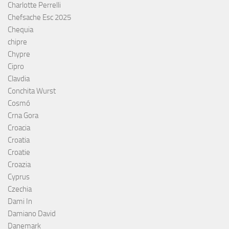
Charlotte Perrelli
Chefsache Esc 2025
Chequia
chipre
Chypre
Cipro
Clavdia
Conchita Wurst
Cosmó
Crna Gora
Croacia
Croatia
Croatie
Croazia
Cyprus
Czechia
Dami In
Damiano David
Danemark