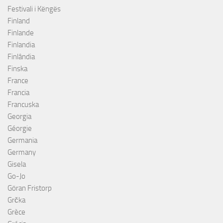
Festivali i Këngës
Finland
Finlande
Finlandia
Finlândia
Finska
France
Francia
Francuska
Georgia
Géorgie
Germania
Germany
Gisela
Go-Jo
Göran Fristorp
Grčka
Grèce