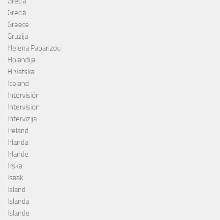
Grécia
Grecia
Greece
Gruzija
Helena Paparizou
Holandija
Hrvatska
Iceland
Intervisión
Intervision
Intervizija
Ireland
Irlanda
Irlande
Irska
Isaak
Island
Islanda
Islande