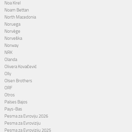
Noa Kirel
Noam Bettan
North Macedonia
Noruega
Norvège
Norveška
Norway
NRK
Olanda
Olivera Kovačević
Olly
Olsen Brothers
ORF
Otros
Países Bajos
Pays-Bas
Pesma za Evroviju 2026
Pesma za Evroviziju
Pesma za Evroviziju 2025