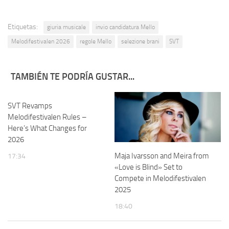
Etiquetas:
giuria musicale
invio candidatura Mello
Melodifestivalen 2026
regole Mello
selezione brani
SVT
TAMBIÉN TE PODRÍA GUSTAR...
SVT Revamps
Melodifestivalen Rules –
Here’s What Changes for
2026
Maja Ivarsson and Meira from
17:34
«Love is Blind» Set to
Compete in Melodifestivalen
2025
18:40