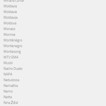
Miriana Conte
Moldavia
Moldavie
Moldavija
Moldova
Monaco
Monroe
Monténégro
Montenegro
Montesong
MTV EMA
Mustii
Nacho Duato
NAPA
Nebulossa
Nemačka
Nemo
Netta
Nina Žižić