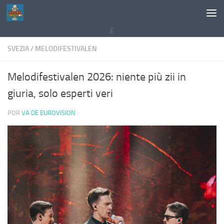
Saltar al contenido
E
SVEZIA
/
MELODIFESTIVALEN
Melodifestivalen 2026: niente più zii in
giuria, solo esperti veri
POR
VA DE EUROVISION
·