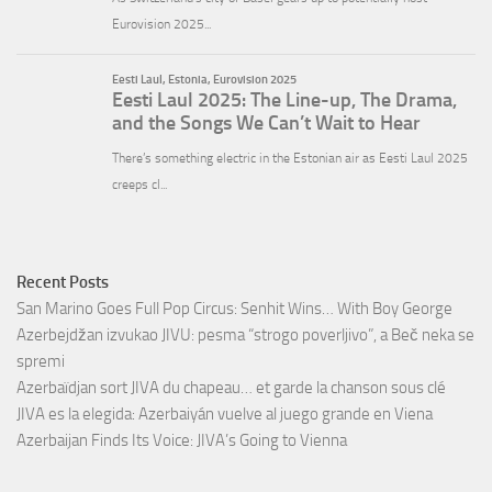
Recent Posts
San Marino Goes Full Pop Circus: Senhit Wins… With Boy George
Azerbejdžan izvukao JIVU: pesma “strogo poverljivo”, a Beč neka se
spremi
Azerbaïdjan sort JIVA du chapeau… et garde la chanson sous clé
JIVA es la elegida: Azerbaiyán vuelve al juego grande en Viena
Azerbaijan Finds Its Voice: JIVA’s Going to Vienna