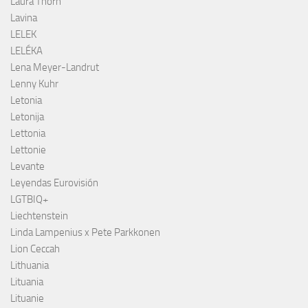
Laura Thorn
Lavina
LELEK
LELÉKA
Lena Meyer-Landrut
Lenny Kuhr
Letonia
Letonija
Lettonia
Lettonie
Levante
Leyendas Eurovisión
LGTBIQ+
Liechtenstein
Linda Lampenius x Pete Parkkonen
Lion Ceccah
Lithuania
Lituania
Lituanie