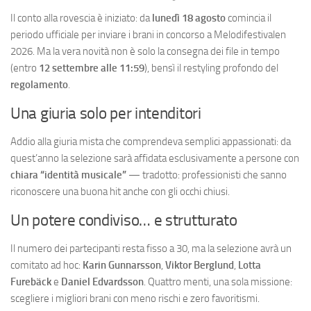
Il conto alla rovescia è iniziato: da
lunedì 18 agosto
comincia il
periodo ufficiale per inviare i brani in concorso a Melodifestivalen
2026. Ma la vera novità non è solo la consegna dei file in tempo
(entro
12 settembre alle 11:59
), bensì il restyling profondo del
regolamento
.
Una giuria solo per intenditori
Addio alla giuria mista che comprendeva semplici appassionati: da
quest’anno la selezione sarà affidata esclusivamente a persone con
chiara “identità musicale”
— tradotto: professionisti che sanno
riconoscere una buona hit anche con gli occhi chiusi.
Un potere condiviso… e strutturato
Il numero dei partecipanti resta fisso a 30, ma la selezione avrà un
comitato ad hoc:
Karin Gunnarsson
,
Viktor Berglund
,
Lotta
Furebäck
e
Daniel Edvardsson
. Quattro menti, una sola missione:
scegliere i migliori brani con meno rischi e zero favoritismi.