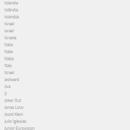
Islandia
Islândia
Islandija
Israël
israel
Israele
Italia
Italie
Italija
Italy
Izrael
Jedward
Jiva
JJ
Joker Out
Jonas Lovv
Joost Klein
Julio Iglesias
Junior Eurovision