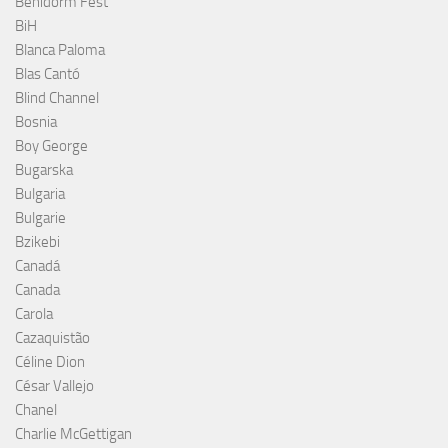
Benidorm Fest
BiH
Blanca Paloma
Blas Cantó
Blind Channel
Bosnia
Boy George
Bugarska
Bulgaria
Bulgarie
Bzikebi
Canadá
Canada
Carola
Cazaquistão
Céline Dion
César Vallejo
Chanel
Charlie McGettigan