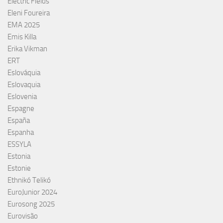
Electric Fields
Eleni Foureira
EMA 2025
Emis Killa
Erika Vikman
ERT
Eslováquia
Eslovaquia
Eslovenia
Espagne
España
Espanha
ESSYLA
Estonia
Estonie
Ethnikó Telikó
EuroJunior 2024
Eurosong 2025
Eurovisão