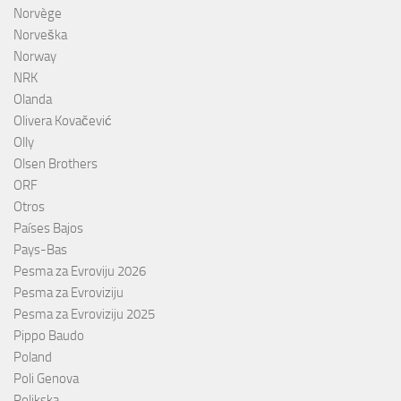
Norvège
Norveška
Norway
NRK
Olanda
Olivera Kovačević
Olly
Olsen Brothers
ORF
Otros
Países Bajos
Pays-Bas
Pesma za Evroviju 2026
Pesma za Evroviziju
Pesma za Evroviziju 2025
Pippo Baudo
Poland
Poli Genova
Poljkska