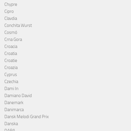
Chypre
Cipro
Clavdia
Conchita Wurst
Cosmó
Crna Gora
Croacia
Croatia
Croatie
Croazia
Cyprus
Czechia
Dami In
Damiano David
Danemark
Danimarca
Dansk Melodi Grand Prix
Danska
DARA