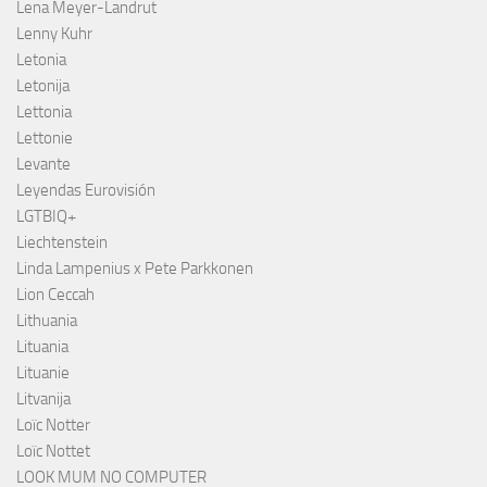
Lena Meyer-Landrut
Lenny Kuhr
Letonia
Letonija
Lettonia
Lettonie
Levante
Leyendas Eurovisión
LGTBIQ+
Liechtenstein
Linda Lampenius x Pete Parkkonen
Lion Ceccah
Lithuania
Lituania
Lituanie
Litvanija
Loïc Notter
Loïc Nottet
LOOK MUM NO COMPUTER