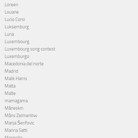
Loreen
Louane
Lucio Corsi
Luksemburg
Luna
Luxembourg
Luxembourg song contest
Luxemburgo
Macedonia del norte
Madrid
Malik Harris
Malta
Malte
mamagama
Måneskin
Måns Zelmerlöw
Marija Šerifovic
Marina Satti
Marinella