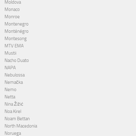
Moldova
Monaco
Monroe
Montenegro
Monténégro
Montesong
MTV EMA
Mustii
Nacho Duato
NAPA
Nebulossa
Nemačka
Nemo
Netta
Nina Žižić
Noa Kirel
Noam Bettan
North Macedonia
Noruega