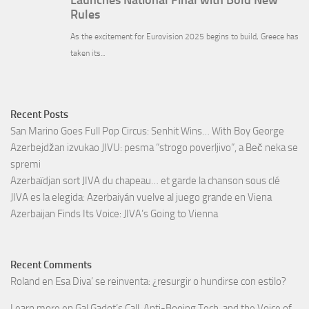
Recent Posts
San Marino Goes Full Pop Circus: Senhit Wins… With Boy George
Azerbejdžan izvukao JIVU: pesma “strogo poverljivo”, a Beč neka se
spremi
Azerbaïdjan sort JIVA du chapeau… et garde la chanson sous clé
JIVA es la elegida: Azerbaiyán vuelve al juego grande en Viena
Azerbaijan Finds Its Voice: JIVA’s Going to Vienna
Recent Comments
Roland
en
Esa Diva’ se reinventa: ¿resurgir o hundirse con estilo?
Learn more
en
Gal Gadot’s Call, Anti-Booing Tech, and the Voice of