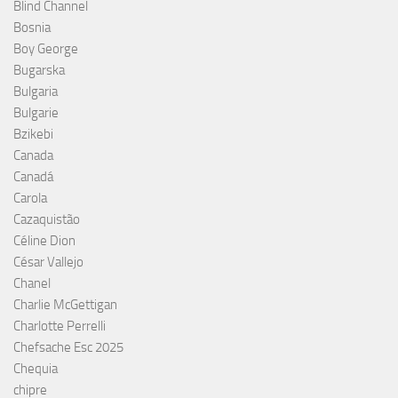
Blind Channel
Bosnia
Boy George
Bugarska
Bulgaria
Bulgarie
Bzikebi
Canada
Canadá
Carola
Cazaquistão
Céline Dion
César Vallejo
Chanel
Charlie McGettigan
Charlotte Perrelli
Chefsache Esc 2025
Chequia
chipre