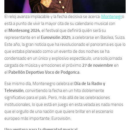
El reloj avanza implacable y la fecha decisiva se acerca:
Montenegr
o
está a punto de vivir la mayor cita de su calendario musical con
el
Montesong 2024
, el festival que definirá quién será su
representante en el
Eurovisión 2025
, a celebrarse en Basilea, Suiza.
Este año, la gran noticia que ha revolucionado el panorama es que lo
que estaba planeado como un evento de dos noches se ha
condensado en un único y explosivo espectáculo, una sola jornada
cargada de música y emociones el próximo
27 de noviembre
en
el
Pabellón Deportivo Voco de Podgorica
.
Ese mismo día, Montenegro celebra el
Día de la Radio y
Televisión
, convirtiendo la fecha en un hito doblemente
significativo para el país. Pero, más allá de las celebraciones
institucionales, lo que está en juego en esta velada es nada menos
que el orgullo de una nación que quiere brillar en el escenario
europeo más importante: Eurovisión.
Una ventana para la diversidad musical