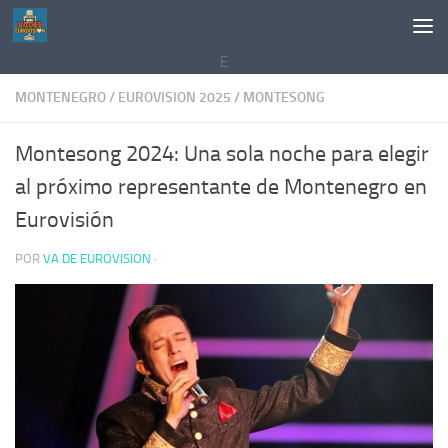
Saltar al contenido
E
MONTENEGRO
/
EUROVISION 2025
/
MONTESONG
Montesong 2024: Una sola noche para elegir
al próximo representante de Montenegro en
Eurovisión
POR
VA DE EUROVISION
·