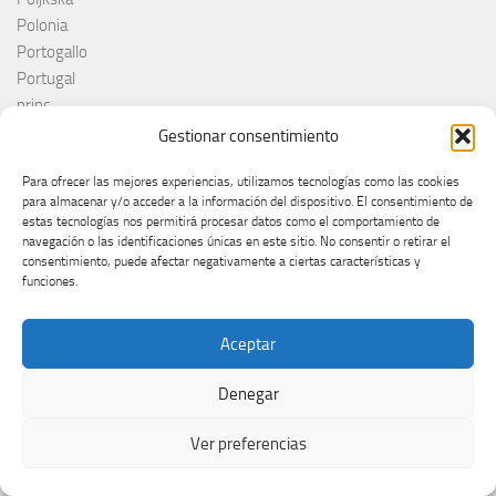
Polonia
Portogallo
Portugal
princ
RAI
Gestionar consentimiento
Red Sebastian
Para ofrecer las mejores experiencias, utilizamos tecnologías como las cookies
Reino Unido
para almacenar y/o acceder a la información del dispositivo. El consentimiento de
Remember Monday
estas tecnologías nos permitirá procesar datos como el comportamiento de
Romania
navegación o las identificaciones únicas en este sitio. No consentir o retirar el
consentimiento, puede afectar negativamente a ciertas características y
Rosa López
funciones.
Roumanie
Royaume-Uni
Aceptar
RTÉ
RTVE
Denegar
RTVSLO
Rumanía
Ver preferencias
Rumunija
Rusia