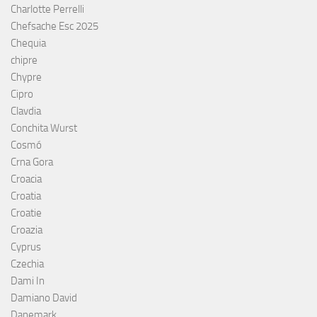
Charlotte Perrelli
Chefsache Esc 2025
Chequia
chipre
Chypre
Cipro
Clavdia
Conchita Wurst
Cosmó
Crna Gora
Croacia
Croatia
Croatie
Croazia
Cyprus
Czechia
Dami In
Damiano David
Danemark