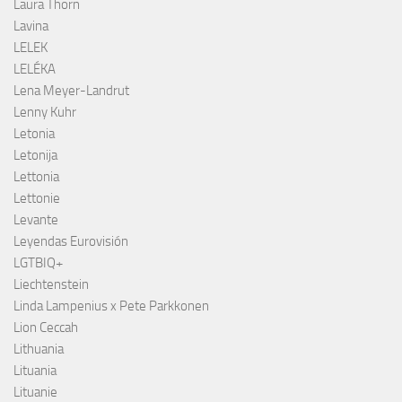
Laura Thorn
Lavina
LELEK
LELÉKA
Lena Meyer-Landrut
Lenny Kuhr
Letonia
Letonija
Lettonia
Lettonie
Levante
Leyendas Eurovisión
LGTBIQ+
Liechtenstein
Linda Lampenius x Pete Parkkonen
Lion Ceccah
Lithuania
Lituania
Lituanie