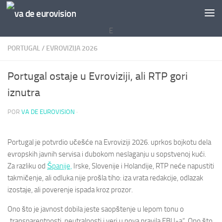
Saltar al contenido
E
PORTUGAL
/
EVROVIZIJA 2026
Portugal ostaje u Evroviziji, ali RTP gori
iznutra
POR
VA DE EUROVISION
·
Portugal je potvrdio učešće na Evroviziji 2026. uprkos bojkotu dela
evropskih javnih servisa i dubokom neslaganju u sopstvenoj kući.
Za razliku od
Španije,
Irske, Slovenije i Holandije, RTP neće napustiti
takmičenje, ali odluka nije prošla tiho: iza vrata redakcije, odlazak
izostaje, ali poverenje ispada kroz prozor.
Ono što je javnost dobila jeste saopštenje u lepom tonu o
„transparentnosti, neutralnosti i veri u nova pravila EBU-a“. Ono što