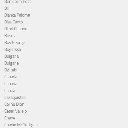
Benidorm Fest
BiH
Blanca Paloma
Blas Cantó
Blind Channel
Bosnia
Boy George
Bugarska
Bulgaria
Bulgarie
Bzikebi
Canada
Canadá
Carola
Cazaquistão
Céline Dion
César Vallejo
Chanel
Charlie McGettigan