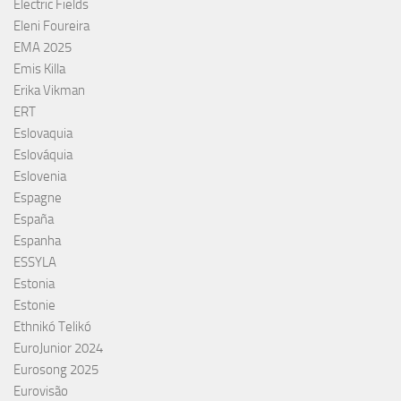
Electric Fields
Eleni Foureira
EMA 2025
Emis Killa
Erika Vikman
ERT
Eslovaquia
Eslováquia
Eslovenia
Espagne
España
Espanha
ESSYLA
Estonia
Estonie
Ethnikó Telikó
EuroJunior 2024
Eurosong 2025
Eurovisão