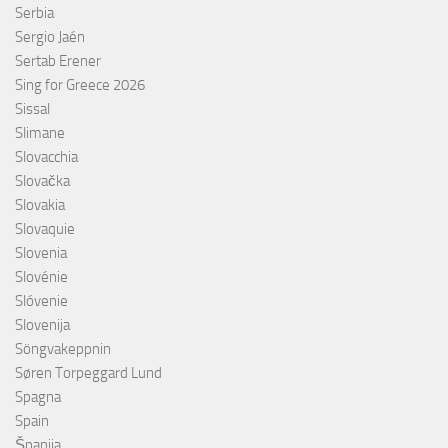
Serbia
Sergio Jaén
Sertab Erener
Sing for Greece 2026
Sissal
Slimane
Slovacchia
Slovačka
Slovakia
Slovaquie
Slovenia
Slovénie
Slóvenie
Slovenija
Söngvakeppnin
Søren Torpeggard Lund
Spagna
Spain
Španija