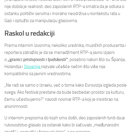
nije dobila je realnost: deo zaposlenih RTP-a smatra da je odluka o
ostanku politički servilna i moralno neodrživa u kontekstu rata u
Gazi i optužbi za manipulaciju glasovima.
Raskol u redakciji
Prema internim izvorima, nekoliko urednika, muzičkih producenta i
reportera zatražilo je da se menadžment RTP-a javno izjasni
o
„granici pristojnosti i ljudskosti“
, posebno nakon što su Španija,
Holandija i
Slovenija
nazvale učešće nečim što više nije
kompatibilno sa javnim vrednostima.
„Ne radi se samo o Izraelu, već o tome kako Evrovizija izgleda posle
svega. Ako festival prestane da bude bezbedan prostor za kulturu,
čemu učestvujemo?“ navodi novinar RTP-a koji je insistirao na
anonimnosti.
U internim prepisima do kojih smo došli, deo zaposlenih tvrdi da je
rukovodstvo glasalo za ostanak kako bi sačuvalo „međunarodni