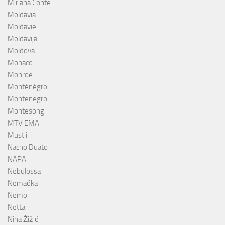
Miriana Conte
Moldavia
Moldavie
Moldavija
Moldova
Monaco
Monroe
Monténégro
Montenegro
Montesong
MTV EMA
Mustii
Nacho Duato
NAPA
Nebulossa
Nemačka
Nemo
Netta
Nina Žižić