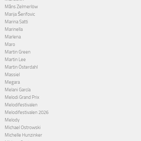
Måns Zelmerlöw
Marija Šerifovic
Marina Satti
Marinella
Marlena
Maro
Martin Green
Martin Lee
Martin Österdahl
Massiel
Megara
Melani García
Melodi Grand Prix
Melodifestivalen
Melodifestivalen 2026
Melody
Michael Ostrowski
Michelle Hunzinker