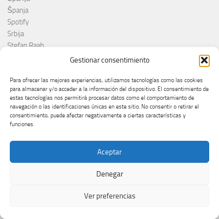
Španja
Spotify
Srbija
Stefan Raab
Suècia
Gestionar consentimiento
Suecia
Suède
Para ofrecer las mejores experiencias, utilizamos tecnologías como las cookies
para almacenar y/o acceder a la información del dispositivo. El consentimiento de
Suíça
estas tecnologías nos permitirá procesar datos como el comportamiento de
Suisse
navegación o las identificaciones únicas en este sitio. No consentir o retirar el
Suiza
consentimiento, puede afectar negativamente a ciertas características y
funciones.
Supernova 2025
Supernova 2026
Švajcarska
Aceptar
Švedska
Denegar
Svezia
Sweden
Ver preferencias
switzerland
Taco Zimmerman