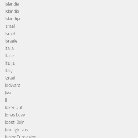
Islandia
Islândia
Islandija
israel
Israël
Israele
Italia
Italie
Italija
Italy
Izrael
Jedward
Jiva
JJ
Joker Out
Jonas Lovv
Joost Klein
Julio Iglesias
Junior Eurovision