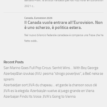
Recent Posts
San Marino Goes Full Pop Circus: Senhit Wins… With Boy George
Azerbejdžan izvukao JIVU: pesma “strogo poverljivo”, a Beč neka se
spremi
Azerbaïdjan sort JIVA du chapeau… et garde la chanson sous clé
JIVA es la elegida: Azerbaiyán vuelve al juego grande en Viena
Azerbaijan Finds Its Voice: JIVA’s Going to Vienna