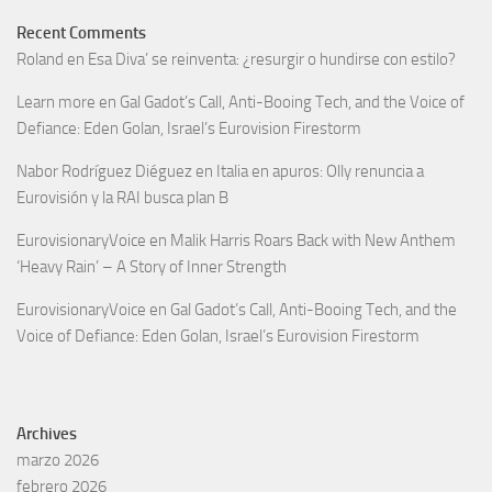
Recent Comments
Roland
en
Esa Diva’ se reinventa: ¿resurgir o hundirse con estilo?
Learn more
en
Gal Gadot’s Call, Anti-Booing Tech, and the Voice of
Defiance: Eden Golan, Israel’s Eurovision Firestorm
Nabor Rodríguez Diéguez
en
Italia en apuros: Olly renuncia a
Eurovisión y la RAI busca plan B
EurovisionaryVoice
en
Malik Harris Roars Back with New Anthem
‘Heavy Rain’ – A Story of Inner Strength
EurovisionaryVoice
en
Gal Gadot’s Call, Anti-Booing Tech, and the
Voice of Defiance: Eden Golan, Israel’s Eurovision Firestorm
Archives
marzo 2026
febrero 2026