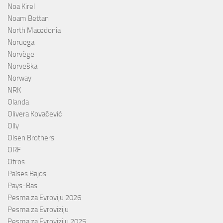
Noa Kirel
Noam Bettan
North Macedonia
Noruega
Norvège
Norveška
Norway
NRK
Olanda
Olivera Kovačević
Olly
Olsen Brothers
ORF
Otros
Países Bajos
Pays-Bas
Pesma za Evroviju 2026
Pesma za Evroviziju
Pesma za Evroviziju 2025