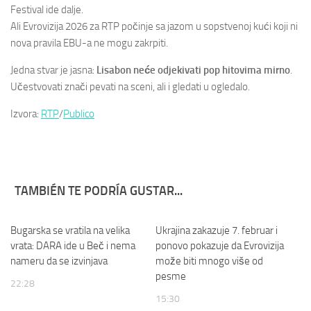
Festival ide dalje.
Ali Evrovizija 2026 za RTP počinje sa jazom u sopstvenoj kući koji ni
nova pravila EBU-a ne mogu zakrpiti.
Jedna stvar je jasna:
Lisabon neće odjekivati pop hitovima mirno
.
Učestvovati znači pevati na sceni, ali i gledati u ogledalo.
Izvora:
RTP
/
Publico
TAMBIÉN TE PODRÍA GUSTAR...
Bugarska se vratila na velika
Ukrajina zakazuje 7. februar i
vrata: DARA ide u Beč i nema
ponovo pokazuje da Evrovizija
nameru da se izvinjava
može biti mnogo više od
pesme
22:28
15:30