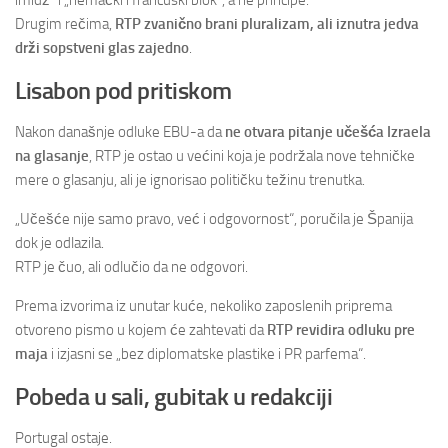
imidž“ i „nemački i francuski blok“, a ne principe.
Drugim rečima,
RTP zvanično brani pluralizam, ali iznutra jedva
drži sopstveni glas zajedno
.
Lisabon pod pritiskom
Nakon današnje odluke EBU-a da
ne otvara pitanje učešća Izraela
na glasanje
, RTP je ostao u većini koja je podržala nove tehničke
mere o glasanju, ali je ignorisao političku težinu trenutka.
„Učešće nije samo pravo, već i odgovornost“, poručila je Španija
dok je odlazila.
RTP je čuo, ali odlučio da ne odgovori.
Prema izvorima iz unutar kuće, nekoliko zaposlenih priprema
otvoreno pismo u kojem će zahtevati da
RTP revidira odluku pre
maja
i izjasni se „bez diplomatske plastike i PR parfema“.
Pobeda u sali, gubitak u redakciji
Portugal ostaje.