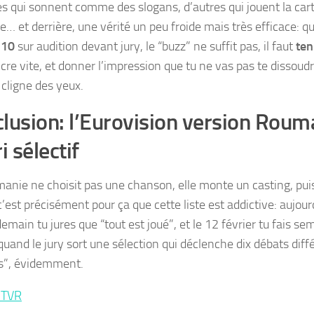
res qui sonnent comme des slogans, d’autres qui jouent la cart
… et derrière, une vérité un peu froide mais très efficace: q
 10
sur audition devant jury, le “buzz” ne suffit pas, il faut
ten
cre vite, et donner l’impression que tu ne vas pas te dissoudr
cligne des yeux.
lusion: l’Eurovision version Rouma
i sélectif
anie ne choisit pas une chanson, elle monte un casting, puis 
 c’est précisément pour ça que cette liste est addictive: aujour
demain tu jures que “tout est joué”, et le 12 février tu fais se
quand le jury sort une sélection qui déclenche dix débats diffé
fs”, évidemment.
TVR