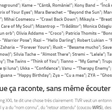
sground”; Kame – “Cântă, Românie!”; Kony Band – “Încă o z
rix of Your Eyes”; Mara Berechet – “Beyond the Sun”; Marc
”; Mihai Cosmescu – “Crawl Back Down”; Mikayla – “Breath
 Care of My Soul”; Mizantrop – “Trădător”; Monica Odagiu
un orb”; Olivia Addams – “Croco”; Patricia Thomits – “Bon
 “Warrior Pose”; Razi – “Hello Darling”; Robert Lukian – “Fi
aharia – “Forever Yours”; Ruxit – “Besame mucho”; Save –
ow)”; Silvia Tache – “Almost There”; Stremi – “Lelele”; T
”; The Twins – “Think of You”; Tianno – “My Game”; Trup
e și luna”; Ukka – “Confidence”; Vanu – “Therapy Enemy”;
guana – “Happy Birthday”; Zya – “Cu a mea”; ZYA – “Ghost
ue ça raconte, sans même écouter
ing XXL te dit une chose très clairement: TVR veut un entonn
 Il y a du “nom connu”, du “retour attendu” (coucou
WRS
), des