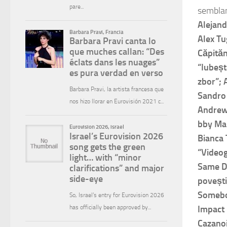
semblan
Alejand
Alex Tu
Căpităn
“Iubeșt
zbor”; 
Sandro 
Andrew
bby Mar
Bianca 
“Videog
Same Dr
povești
Somebod
Impact 
Cazanoi