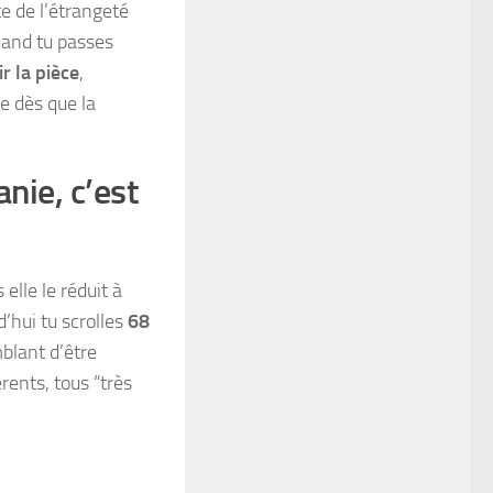
e de l’étrangeté
uand tu passes
ir la pièce
,
e dès que la
nie, c’est
elle le réduit à
d’hui tu scrolles
68
mblant d’être
rents, tous “très