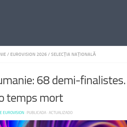
NIE
/
EUROVISION 2026
/
SELECȚIA NAȚIONALĂ
manie: 68 demi-finalistes
o temps mort
E EUROVISION
· PUBLICADA
· ACTUALIZADO