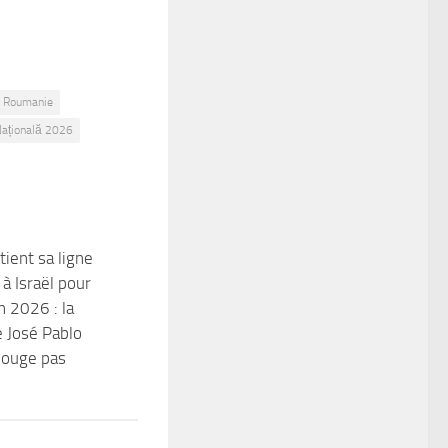
es Roumanie
Națională 2026
ient sa ligne
à Israël pour
n 2026 : la
e José Pablo
bouge pas