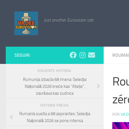
Saltar al contenido
Just another Eurovision site
SEGUIR:
ROUMA
SIGUIENTE HISTORIA
Rou
Rumunija izbacila 68 imena: Selecția
Națională 2026 kreće kao “Atelje”,
završava kao sudnica
zér
HISTORIA PREVIA
Rumanía suelta a 68 aspirantes: Selecția
POR
VA D
Națională 2026 se pone intensa