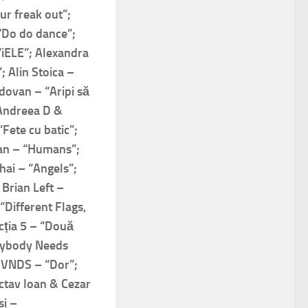
ur freak out”;
“Do do dance”;
“iELE”; Alexandra
 Alin Stoica –
dovan – “Aripi să
 Andreea D &
Fete cu batic”;
an – “Humans”;
hai – “Angels”;
 Brian Left –
“Different Flags,
cția 5 – “Două
erybody Needs
HVNDS – “Dor”;
ctav Ioan & Cezar
si –