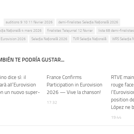
:
auditions 9 10 11 février 2026
demi-finalistes Selecția Națională 2026
lecția Națională 4 mars 2026
finalistes Telejurnal 12 février
liste 68 demi-finalist
 Eurovision 2026
Selecția Națională 2026
TVR Selecția Națională
WRS Selecția 
BIÉN TE PODRÍA GUSTAR...
no dice sì: il
France Confirms
RTVE maint
arà all’Eurovision
Participation in Eurovision
rouge face 
n un nuovo super-
2026 — Vive la chanson!
l’Eurovisio
position d
17:32
López ne 
19:44