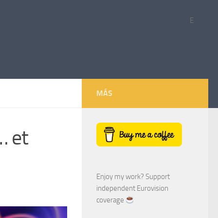
E
MÁS
… et
Enjoy my work? Support
independent Eurovision
coverage