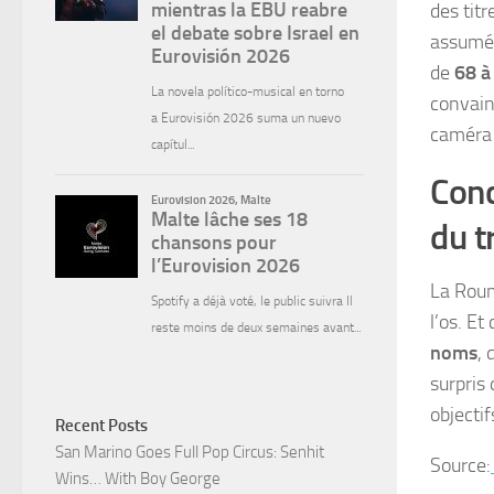
des tit
assumée
de
68 à
convain
caméra 
Conc
du tr
La Roum
l’os. Et
noms
, 
surpris 
objecti
Recent Posts
San Marino Goes Full Pop Circus: Senhit
Source:
Wins… With Boy George