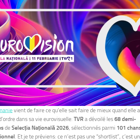
manie
vient de faire ce qu’elle sait faire de mieux quand elle
d’ordre dans sa vie eurovisuelle:
TVR
a dévoilé les
68 demi-
es
de
Selecția Națională 2026
, sélectionnés parmi
101 chan
ionnel
. Et je te préviens: ce n’est pas une “shortlist”, c’est u