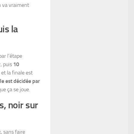
n va vraiment
is la
ar l’étape
y, puis
10
et la finale est
ale est décidée par
que ça se joue.
s, noir sur
 sans faire