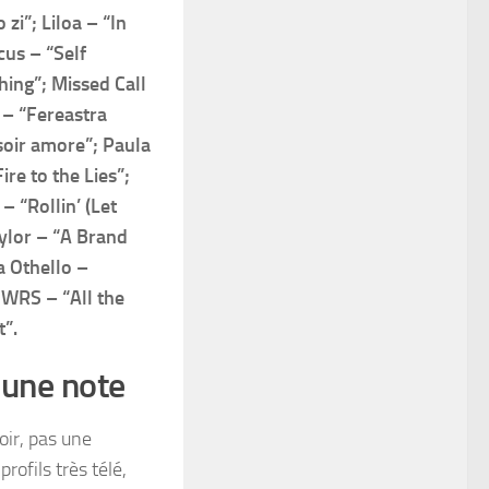
i”; Liloa – “In
us – “Self
ing”; Missed Call
 – “Fereastra
soir amore”; Paula
re to the Lies”;
 “Rollin’ (Let
aylor – “A Brand
a Othello –
 WRS – “All the
”.
 une note
oir, pas une
 profils très télé,