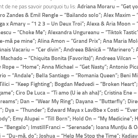
t de ne pas savoir pourquoi tu lis:
Adriana Moraru – “Get yo
ro Zandes & Emil Rengle – “Bailando solo”; Alex Maxim – 
ga x Amary – “1 2 3 – Un Deux Troi”; Alexa & Aria Moon – 
escu – “Choke Me”; Alexandra Ungureanu – “Tiktok Tastic”;
e-mă pe mine”; Alina Amon – “Grand Prix”; Ana Maria Mol
Anais Vacariu – “Cer divin”; Andreea Bănică – “Marinero”;
Machado – “Chiquita Bonita (Favorita)”; Andreea Vilcan – “
 Rope – “Home”; Anna Michael – “Get Nasty”; Antonio Pic
io – “Andale”; Bella Santiago – “Romania Queen”; Beni Mi
Tilici – “Keep Fighting”; Bogdan Medvedi – “Broken Heart”;
ame”; Ciro De Luca – “Ti amo (U ie ah aha)”; Cristina Ene – 
eams”; Dan – “Wear My Ring”; Dayana – “Butterfly”; Dire
”; Dya – “Thunder”; Edward Maya x LavBbe x Costi – “Ev
y”; Emy Alupei – “Till Born”; Hold On – “My Medicine”; 
– “Bengalo”; ImstillFranci – “Serenade”; Ioana Munțiu & O
 – “Du-mă, do”; Joshua – “Help Me Stop the Time”; Kadjav