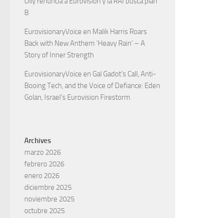
Olly renuncia a Eurovisión y la RAI busca plan
B
EurovisionaryVoice
en
Malik Harris Roars
Back with New Anthem ‘Heavy Rain’ – A
Story of Inner Strength
EurovisionaryVoice
en
Gal Gadot’s Call, Anti-
Booing Tech, and the Voice of Defiance: Eden
Golan, Israel’s Eurovision Firestorm
Archives
marzo 2026
febrero 2026
enero 2026
diciembre 2025
noviembre 2025
octubre 2025