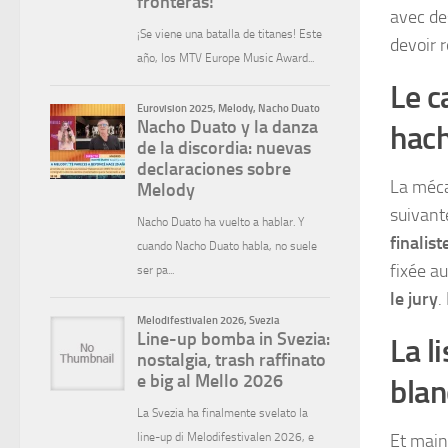
avec de
devoir r
Le c
hac
La méca
suivant
finalist
fixée a
le jury
.
La l
blan
Et main