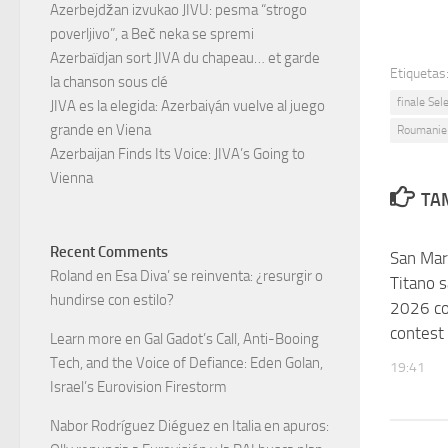
Azerbejdžan izvukao JIVU: pesma “strogo
poverljivo”, a Beč neka se spremi
Azerbaïdjan sort JIVA du chapeau… et garde
Etiquetas
la chanson sous clé
finale Se
JIVA es la elegida: Azerbaiyán vuelve al juego
grande en Viena
Roumanie
Azerbaijan Finds Its Voice: JIVA’s Going to
Vienna
TAM
Recent Comments
San Mari
Roland
en
Esa Diva’ se reinventa: ¿resurgir o
Titano s
hundirse con estilo?
2026 co
contest
Learn more
en
Gal Gadot’s Call, Anti-Booing
Tech, and the Voice of Defiance: Eden Golan,
19:41
Israel’s Eurovision Firestorm
Nabor Rodríguez Diéguez
en
Italia en apuros: