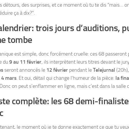
s détours, des surprises, et ce moment où tu te dis “mais… o
éduire ça à dix?”.
alendrier: trois jours d’auditions, pu
he tombe
nique est simple, donc forcément cruelle: ces 68 passeront p
e du
9 au 11 février
, ils interprètent leurs titres devant le jur
es
seront annoncés le
12 février
pendant le
Telejurnal
(20h), 
u
4 mars
. Et oui, détail qui change l’humeur de la pièce:
la fin
 Donc on peut s’enflammer en ligne, mais c’est dans la salle 
iste complète: les 68 demi-finaliste
c
tenant, le moment où je te donne exactement ce que tu veux,