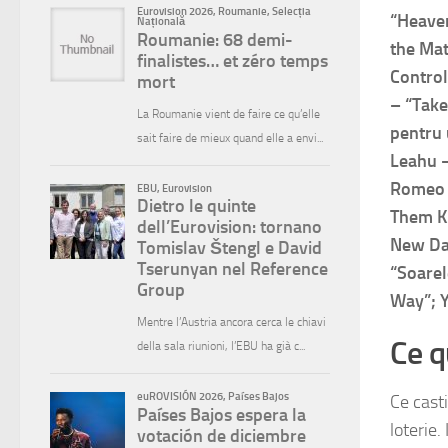
“Heaven
the Mat
Control
– “Take
pentru 
Leahu –
Romeo Z
Them Kn
New Day
“Soarel
Way”; Y
Ce q
Ce cast
loterie.