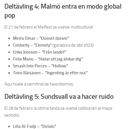
Deltävling 4: Malmö entra en modo global
pop
El 21 de febrero el Melfest se vuelve multicultural:
Meira Omar – “Dooset daram”
Cimberly – “Eternity”
(ganadora de
Idol
2023)
Erika Jonsson – “Från landet”
Felix Manu – “Hatar att jag älskar dig”
Smash Into Pieces – “Hollow”
Timo Räisänen – “Ingenting är efter oss”
Aquí huele a semifinal de favoritísimos.
Deltävling 5: Sundsvall va a hacer ruido
El 28 de febrero la última tanda se vuelve caótica (en el mejor
sentido):
Lilla Al-Fadji – “Delulu”