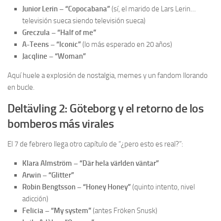
Junior Lerin – “Copocabana”
(sí, el marido de Lars Lerin…
televisión sueca siendo televisión sueca)
Greczula – “Half of me”
A-Teens – “Iconic”
(lo más esperado en 20 años)
Jacqline – “Woman”
Aquí huele a explosión de nostalgia, memes y un fandom llorando
en bucle.
Deltävling 2: Göteborg y el retorno de los
bomberos más virales
El 7 de febrero llega otro capítulo de “¿pero esto es real?”:
Klara Almström – “Där hela världen väntar”
Arwin – “Glitter”
Robin Bengtsson – “Honey Honey”
(quinto intento, nivel
adicción)
Felicia – “My system”
(antes Fröken Snusk)