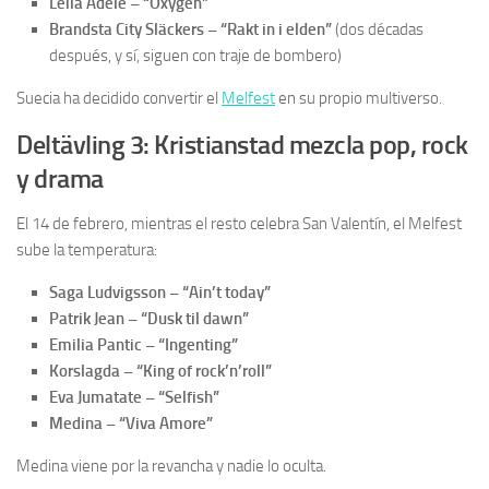
Leila Adèle – “Oxygen”
Brandsta City Släckers – “Rakt in i elden”
(dos décadas
después, y sí, siguen con traje de bombero)
Suecia ha decidido convertir el
Melfest
en su propio multiverso.
Deltävling 3: Kristianstad mezcla pop, rock
y drama
El 14 de febrero, mientras el resto celebra San Valentín, el Melfest
sube la temperatura:
Saga Ludvigsson – “Ain’t today”
Patrik Jean – “Dusk til dawn”
Emilia Pantic – “Ingenting”
Korslagda – “King of rock’n’roll”
Eva Jumatate – “Selfish”
Medina – “Viva Amore”
Medina viene por la revancha y nadie lo oculta.