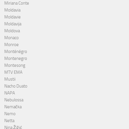
Miriana Conte
Moldavia
Moldavie
Moldavija
Moldova
Monaco
Monroe
Monténégro
Montenegro
Montesong
MTV EMA
Mustii
Nacho Duato
NAPA
Nebulossa
Nemačka
Nemo
Netta
Nina Žižić