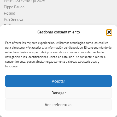
Pesma za Evroviziju 2025
Pippo Baudo
Poland
Poli Genova
Poljkska
Gestionar consentimiento
Polonia
Portogallo
Para ofrecer las mejores experiencias, utilizamos tecnologías como las cookies
Portugal
para almacenar y/o acceder a la información del dispositivo. El consentimiento de
princ
estas tecnologías nos permitirá procesar datos como el comportamiento de
RAI
navegación o las identificaciones únicas en este sitio. No consentir o retirar el
consentimiento, puede afectar negativamente a ciertas características y
Red Sebastian
funciones.
Reino Unido
Remember Monday
Aceptar
Romania
Rosa López
Denegar
Roumanie
Royaume-Uni
Ver preferencias
RTÉ
RTVE