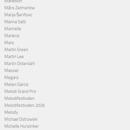
Måneskin
Måns Zelmerlöw
Marija Šerifovic
Marina Satti
Marinella
Marlena
Maro
Martin Green
Martin Lee
Martin Österdahl
Massiel
Megara
Melani García
Melodi Grand Prix
Melodifestivalen
Melodifestivalen 2026
Melody
Michael Ostrowski
Michelle Hunzinker