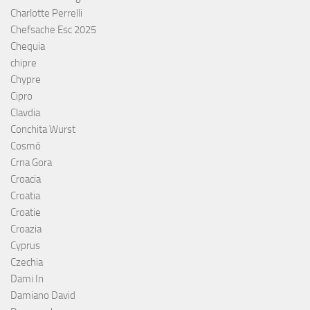
Charlotte Perrelli
Chefsache Esc 2025
Chequia
chipre
Chypre
Cipro
Clavdia
Conchita Wurst
Cosmó
Crna Gora
Croacia
Croatia
Croatie
Croazia
Cyprus
Czechia
Dami In
Damiano David