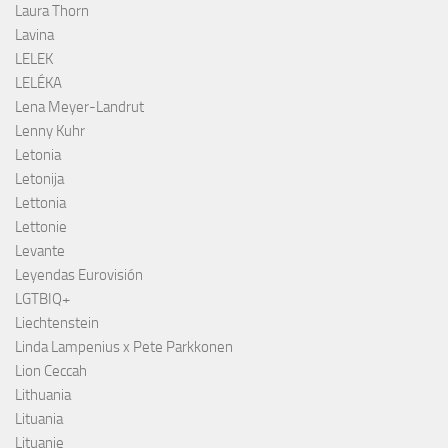
Laura Thorn
Lavina
LELEK
LELÉKA
Lena Meyer-Landrut
Lenny Kuhr
Letonia
Letonija
Lettonia
Lettonie
Levante
Leyendas Eurovisión
LGTBIQ+
Liechtenstein
Linda Lampenius x Pete Parkkonen
Lion Ceccah
Lithuania
Lituania
Lituanie