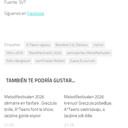
Fuente: SVT
Síguenos en
Facebook
Etiquetas:
A-Teens regreso
Brandsta City Släckers
malmö
Mello 2026
Melodifestivalen 2026
participantes Melodifestivalen
Robin Bengtsson
semifinales Melfest
Suecia Eurovisión
TAMBIÉN TE PODRÍA GUSTAR...
Melodifestivalen 2026
Melodifestivalen 2026
démarre en fanfare : Greczula
krenuo! Greczula pobeđuje,
brille, A*Teens font le show,
A*Teens vaskrsavaju, a
Jacqline garde espoir
Jacqline još diše
21:07
21:16