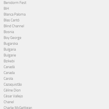
Benidorm Fest
BiH
Blanca Paloma
Blas Cantó
Blind Channel
Bosnia
Boy George
Bugarska
Bulgaria
Bulgarie
Bzikebi
Canadá
Canada
Carola
Cazaquistão
Céline Dion
César Vallejo
Chanel
Charlie McGettigan