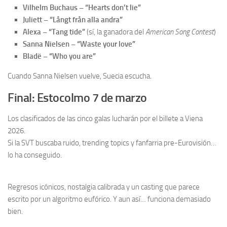
Vilhelm Buchaus – “Hearts don’t lie”
Juliett – “Långt från alla andra”
Alexa – “Tang tide”
(sí, la ganadora del
American Song Contest
)
Sanna Nielsen – “Waste your love”
Bladë – “Who you are”
Cuando Sanna Nielsen vuelve, Suecia escucha.
Final: Estocolmo 7 de marzo
Los clasificados de las cinco galas lucharán por el billete a Viena
2026.
Si la SVT buscaba ruido, trending topics y fanfarria pre-Eurovisión…
lo ha conseguido.
Regresos icónicos, nostalgia calibrada y un casting que parece
escrito por un algoritmo eufórico. Y aun así… funciona demasiado
bien.