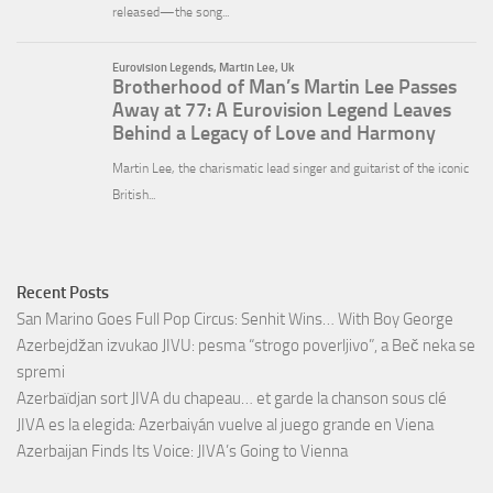
Recent Posts
San Marino Goes Full Pop Circus: Senhit Wins… With Boy George
Azerbejdžan izvukao JIVU: pesma “strogo poverljivo”, a Beč neka se
spremi
Azerbaïdjan sort JIVA du chapeau… et garde la chanson sous clé
JIVA es la elegida: Azerbaiyán vuelve al juego grande en Viena
Azerbaijan Finds Its Voice: JIVA’s Going to Vienna