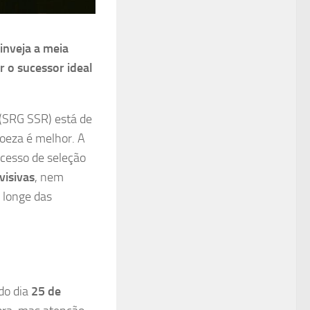
 inveja a meia
 o sucessor ideal
 (SRG SSR) está de
roeza é melhor. A
ocesso de seleção
visivas
, nem
 longe das
do dia
25 de