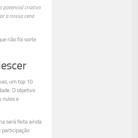
potencial criativo
çar a nossa cena
e não foi sorte
descer
vas, um top 10
dade. O objetivo
s nulos e
ha será feita ainda
 participação