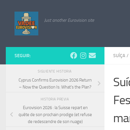
Saltar al contenido
Just another Eurovision site
SEGUIR:
SUÍÇA
/
SIGUIENTE HISTORIA
Suí
Cyprus Confirms Eurovision 2026 Return
– Now the Question Is: What’s the Plan?
Fes
HISTORIA PREVIA
Eurovision 2026 : la Suisse repart en
man
quête de son prochain prodige (et refuse
de redescendre de son nuage)