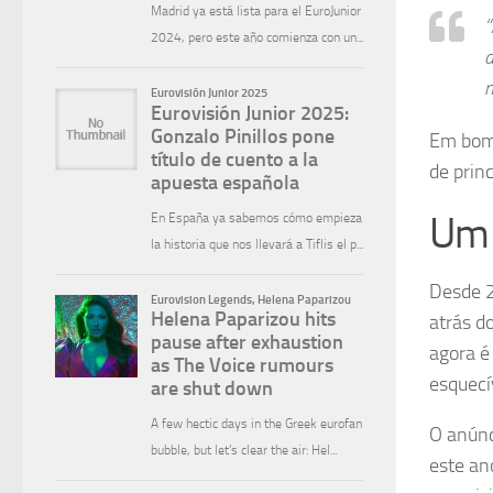
“
d
m
Em bom 
de princ
Um 
Desde 2
atrás d
agora é
esquecí
O anúnc
este an