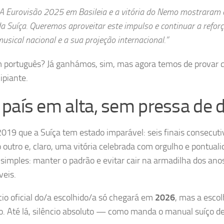
A Eurovisão 2025 em Basileia e a vitória do Nemo mostraram o 
a Suíça. Queremos aproveitar este impulso e continuar a refor
usical nacional e a sua projeção internacional.”
português? Já ganhámos, sim, mas agora temos de provar qu
ipiante.
país em alta, sem pressa de 
019 que a Suíça tem estado imparável: seis finais consecuti
o outro e, claro, uma vitória celebrada com orgulho e pontuali
 simples: manter o padrão e evitar cair na armadilha dos ano
veis.
io oficial do/a escolhido/a só chegará em
2026
, mas a escol
o. Até lá, silêncio absoluto — como manda o manual suíço de