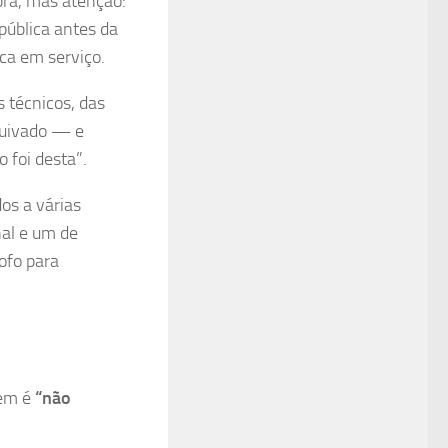
bra, mas atenção:
ública antes da
nca em serviço.
s técnicos, das
rquivado — e
foi desta”.
os a várias
nal e um de
ofo para
dem é
“não