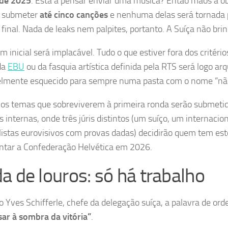
 de 2025
. Está a pensar enviar uma música? Então mãos à o
e submeter
até cinco canções
e nenhuma delas será tornada p
 final. Nada de leaks nem palpites, portanto. A Suíça não bri
m inicial será implacável. Tudo o que estiver fora dos critério
da
EBU
ou da fasquia artística definida pela RTS será logo a
lmente esquecido para sempre numa pasta com o nome “não 
 os temas que sobreviverem à primeira ronda serão submetid
s internas, onde três júris distintos (um suíço, um internacio
listas eurovisivos com provas dadas) decidirão quem tem est
ntar a Confederação Helvética em 2026.
a de louros: só há trabalho
 Yves Schifferle, chefe da delegação suíça, a palavra de or
ar à sombra da vitória”
.