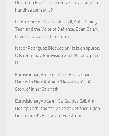
Roland
en
Esa Diva’ se reinventa: ¿resurgir o
hundirse con estilo?
Learn more
en
Gal Gadot’s Call, Anti-Booing
Tech, and the Voice of Defiance: Eden Golan,
Israel’s Eurovision Firestorm
Nabor Rodríguez Diéguez
en
Italia en apuros:
Olly renuncia a Eurovisión y la RAI busca plan
B
EurovisionaryVoice
en
Malik Harris Roars
Back with New Anthem ‘Heavy Rain’ – A
Story of Inner Strength
EurovisionaryVoice
en
Gal Gadot’s Call, Anti-
Booing Tech, and the Voice of Defiance: Eden
Golan, Israel’s Eurovision Firestorm