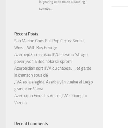
Recent Posts
San Marino Goes Full Pop Circus: Senhit
Wins… With Boy George
Azerbejdžan izvukao JIVU: pesma “strogo
poverljivo”, a Beč neka se spremi
Azerbaïdjan sort JIVA du chapeau… et garde
la chanson sous clé
JIVA es la elegida: Azerbaiyán vuelve al juego
grande en Viena
Azerbaijan Finds Its Voice: JIVA’s Going to
Vienna
Recent Comments