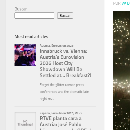
POR
VA D
Buscar
Buscar
Most read articles