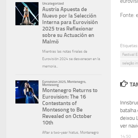
eurovis
Fonte: 
Etiquetas
Festival 
seleção in
TAM
Innsbruc
batalha
deixou L
ver nav
14:50