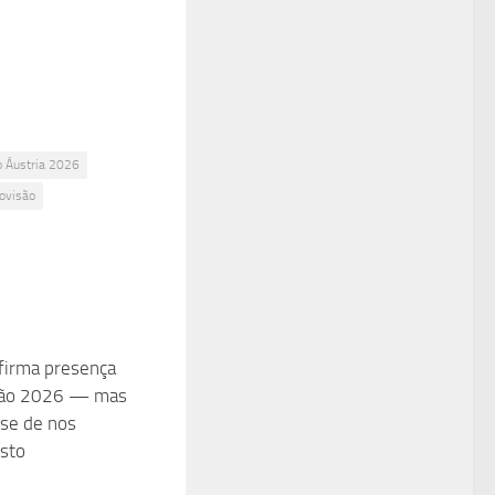
o Áustria 2026
ovisão
firma presença
são 2026 — mas
se de nos
esto