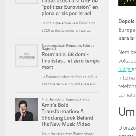
Depois 
Europa,
para br
Nem bem
volta a
Suíça
a
interna
telefon
câmaras
Um 
O prazo