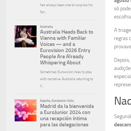
agosto
só pod
escolha
A triage
regras 
provave
Depois,
audiçõe
especia
represe
Nad
Segundo
descans