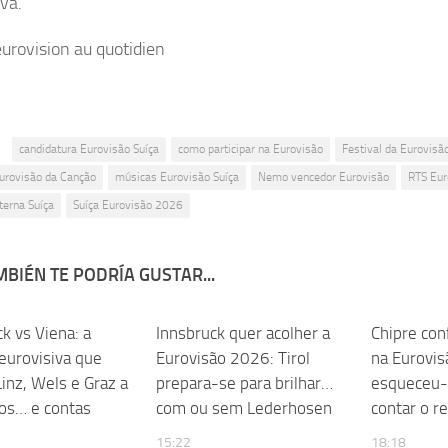
iva.
eurovision au quotidien
:
candidatura Eurovisão Suíça
como participar na Eurovisão
Festival da Eurovisã
Eurovisão da Canção
músicas Eurovisão Suíça
Nemo vencedor Eurovisão
RTS Eur
terna Suíça
Suíça Eurovisão 2026
BIÉN TE PODRÍA GUSTAR...
k vs Viena: a
Innsbruck quer acolher a
Chipre con
 eurovisiva que
Eurovisão 2026: Tirol
na Eurovi
inz, Wels e Graz a
prepara-se para brilhar…
esqueceu-
ios… e contas
com ou sem Lederhosen
contar o r
15:22
18:18