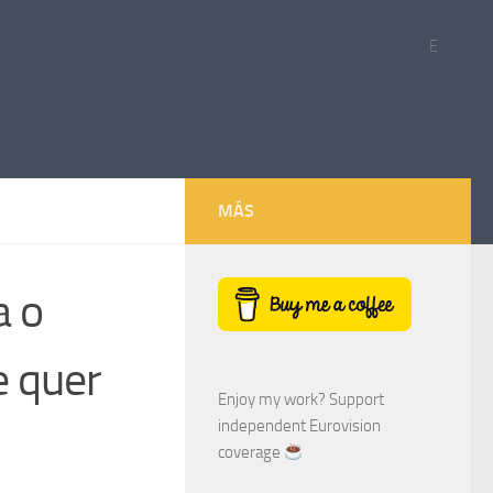
E
MÁS
a o
e quer
Enjoy my work? Support
independent Eurovision
coverage