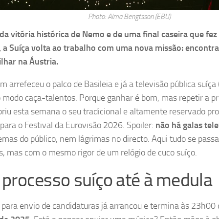
Photo: Alma Bengtsson (EBU)
da vitória histórica de Nemo e de uma final caseira que fez
 a Suíça volta ao trabalho com uma nova missão: encontrar
ilhar na Áustria.
 arrefeceu o palco de Basileia e já a televisão pública suíça
o modo caça-talentos. Porque ganhar é bom, mas repetir a p
briu esta semana o seu tradicional e altamente reservado pr
 para o Festival da Eurovisão 2026. Spoiler:
não há galas tele
emas do público, nem lágrimas no directo. Aqui tudo se passa
, mas com o mesmo rigor de um relógio de cuco suíço.
processo suíço até à medula
 para envio de candidaturas já arrancou e termina às 23h00 