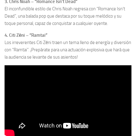
3. Chris Noah – “Romance Isn’t Dead”
El inconfundible estilo de Chris Noah regresa con “Romance Isn’t
Dead”, una balada pop que destaca por su toque melódico y su
toque personal, capaz de conquistar a cualquier oyente.
4. Citi Zēni – “Ramtai”
Los irreverentes Citi Zēni traen un tema lleno de energía y diversión
con “Ramtai”. ¡Prepárate para una actuación explosiva que hará que
la audiencia se levante de sus asientos!