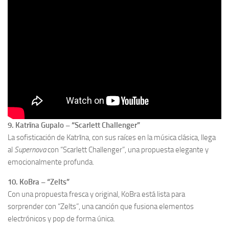
9. Katrīna Gupalo – “Scarlett Challenger”
La sofisticación de Katrīna, con sus raíces en la música clásica, llega
al
Supernova
con “Scarlett Challenger”, una propuesta elegante y
emocionalmente profunda.
10. KoBra – “Zelts”
Con una propuesta fresca y original, KoBra está lista para
sorprender con “Zelts”, una canción que fusiona elementos
electrónicos y pop de forma única.