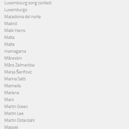
Luxembourg song contest
Luxemburgo
Macedonia del norte
Madrid
Malik Harris
Malta
Malte
mamagama
Måneskin
Måns Zelmerlöw
Marija Šerifovic
Marina Satti
Marinella
Marlena
Maro
Martin Green
Martin Lee
Martin Österdahl
Massiel