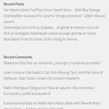
Recent Posts
San Marino Goes Full Pop Circus: Senhit Wins… With Boy George
Azerbejdžan izvukao JIVU: pesma “strogo poverljivo”, a Beč neka se
spremi
Azerbaïdjan sort JIVA du chapeau… et garde la chanson sous clé
JIVA es la elegida: Azerbaiyán vuelve al juego grande en Viena
Azerbaijan Finds Its Voice: JIVA’s Going to Vienna
Recent Comments
Roland
en
Esa Diva’ se reinventa: ¿resurgir o hundirse con estilo?
Learn more
en
Gal Gadot’s Call, Anti-Booing Tech, and the Voice of
Defiance: Eden Golan, Israel’s Eurovision Firestorm
Nabor Rodríguez Diéguez
en
Italia en apuros: Olly renuncia a
Eurovisión y la RAI busca plan B
EurovisionaryVoice
en
Malik Harris Roars Back with New Anthem