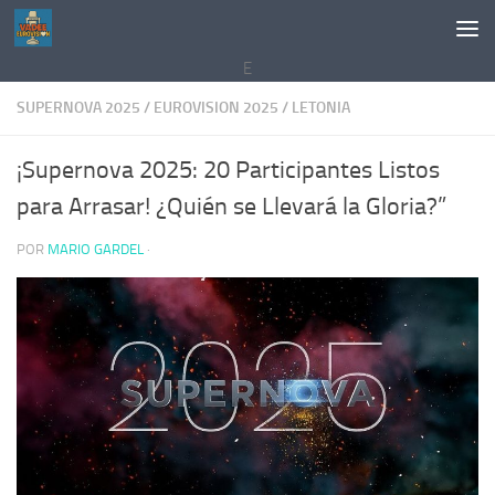
Saltar al contenido
E
SUPERNOVA 2025
/
EUROVISION 2025
/
LETONIA
¡Supernova 2025: 20 Participantes Listos
para Arrasar! ¿Quién se Llevará la Gloria?”
POR
MARIO GARDEL
·