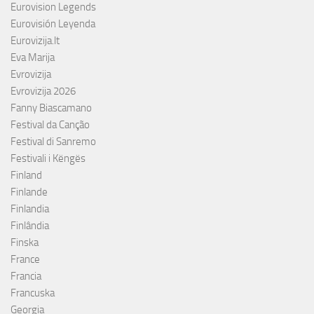
Eurovision Legends
Eurovisión Leyenda
Eurovizija.lt
Eva Marija
Evrovizija
Evrovizija 2026
Fanny Biascamano
Festival da Canção
Festival di Sanremo
Festivali i Këngës
Finland
Finlande
Finlandia
Finlândia
Finska
France
Francia
Francuska
Georgia