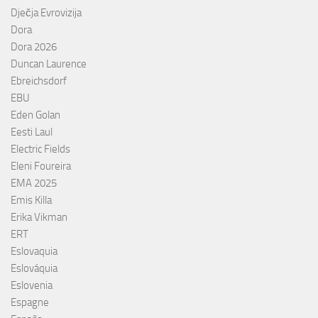
Dječja Evrovizija
Dora
Dora 2026
Duncan Laurence
Ebreichsdorf
EBU
Eden Golan
Eesti Laul
Electric Fields
Eleni Foureira
EMA 2025
Emis Killa
Erika Vikman
ERT
Eslovaquia
Eslováquia
Eslovenia
Espagne