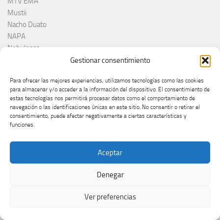
MTV EMA
Mustii
Nacho Duato
NAPA
Nebulossa
Nemačka
Gestionar consentimiento
Nemo
Para ofrecer las mejores experiencias, utilizamos tecnologías como las cookies
Netta
para almacenar y/o acceder a la información del dispositivo. El consentimiento de
Nina Žižić
estas tecnologías nos permitirá procesar datos como el comportamiento de
Noa Kirel
navegación o las identificaciones únicas en este sitio. No consentir o retirar el
consentimiento, puede afectar negativamente a ciertas características y
Noam Bettan
funciones.
North Macedonia
Noruega
Aceptar
Norvège
Norveška
Denegar
Norway
NRK
Ver preferencias
Olanda
Olivera Kovačević