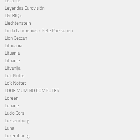
Levante
Leyendas Eurovisión
LGTBIQ+
Liechtenstein
Linda Lampenius x Pete Parkkonen
Lion Ceccah
Lithuania
Lituania
Lituanie
Litvanija
Loïc Notter
Loïc Nottet
LOOK MUM NO COMPUTER
Loreen
Louane
Lucio Corsi
Luksemburg
Luna
Luxembourg