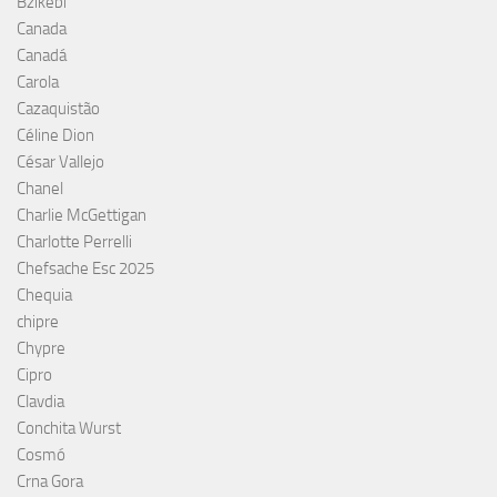
Bzikebi
Canada
Canadá
Carola
Cazaquistão
Céline Dion
César Vallejo
Chanel
Charlie McGettigan
Charlotte Perrelli
Chefsache Esc 2025
Chequia
chipre
Chypre
Cipro
Clavdia
Conchita Wurst
Cosmó
Crna Gora