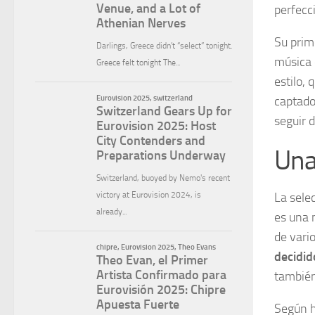
perfecc
Su prim
música 
estilo,
captado 
seguir d
Una
La sele
es una 
de vario
decidid
también
Según 