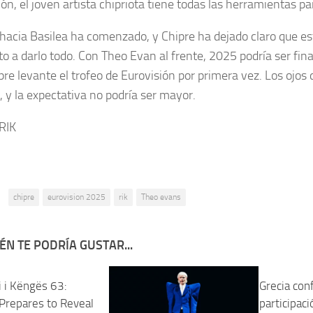
ón, el joven artista chipriota tiene todas las herramientas pa
e hacia Basilea ha comenzado, y Chipre ha dejado claro que e
to a darlo todo. Con Theo Evan al frente, 2025 podría ser fin
pre levante el trofeo de Eurovisión por primera vez. Los ojos
, y la expectativa no podría ser mayor.
RIK
:
chipre
eurovision 2025
rik
Theo evans
ÉN TE PODRÍA GUSTAR...
i i Këngës 63:
Grecia con
 Prepares to Reveal
participac