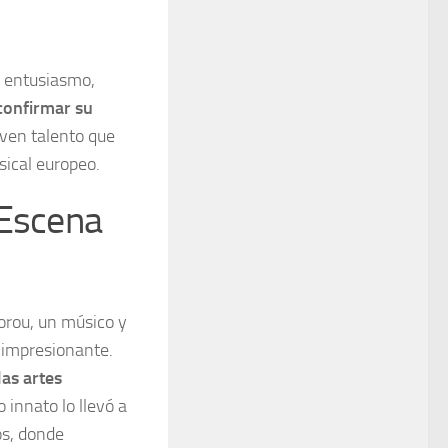
 entusiasmo,
 confirmar su
oven talento que
sical europeo.
 Escena
orou, un músico y
o impresionante.
as artes
 innato lo llevó a
os, donde