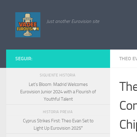
Saltar al contenido
Just another Eurovision site
SEGUIR:
THEO E
SIGUIENTE HISTORIA
The
Let’s Bloom: Madrid Welcomes
Eurovision Junior 2024 with a Flourish of
Youthful Talent
Con
HISTORIA PREVIA
Chi
Cyprus Strikes First: Theo Evan Set to
Light Up Eurovision 2025″