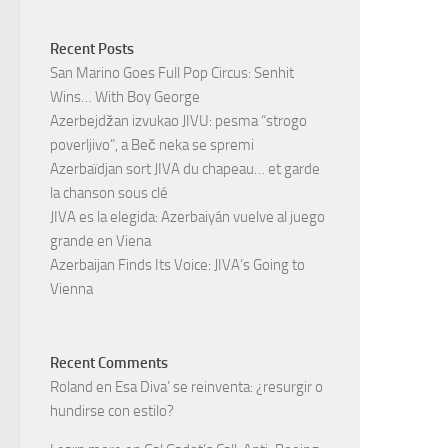
Recent Posts
San Marino Goes Full Pop Circus: Senhit
Wins… With Boy George
Azerbejdžan izvukao JIVU: pesma “strogo
poverljivo”, a Beč neka se spremi
Azerbaïdjan sort JIVA du chapeau… et garde
la chanson sous clé
JIVA es la elegida: Azerbaiyán vuelve al juego
grande en Viena
Azerbaijan Finds Its Voice: JIVA’s Going to
Vienna
Recent Comments
Roland
en
Esa Diva’ se reinventa: ¿resurgir o
hundirse con estilo?