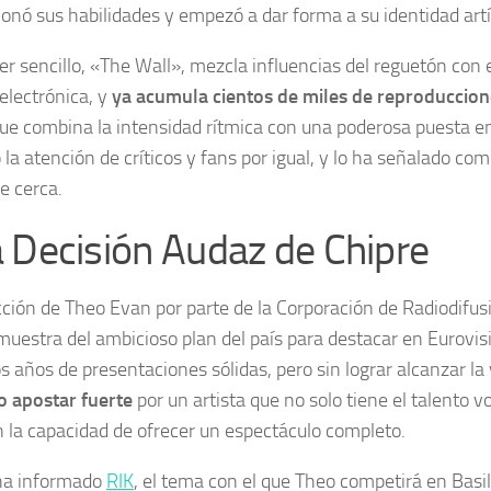
ionó sus habilidades y empezó a dar forma a su identidad artí
er sencillo, «The Wall», mezcla influencias del reguetón con
electrónica, y
ya acumula cientos de miles de reproduccio
 que combina la intensidad rítmica con una poderosa puesta e
la atención de críticos y fans por igual, y lo ha señalado com
e cerca.
 Decisión Audaz de Chipre
cción de Theo Evan por parte de la Corporación de Radiodifusi
muestra del ambicioso plan del país para destacar en Eurovi
s años de presentaciones sólidas, pero sin lograr alcanzar la 
o apostar fuerte
por un artista que no solo tiene el talento v
 la capacidad de ofrecer un espectáculo completo.
ha informado
RIK
, el tema con el que Theo competirá en Basi