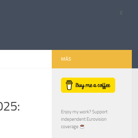
E
MÁS
025:
Enjoy my work? Support
independent Eurovision
coverage