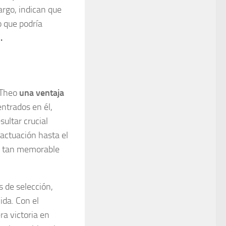
rgo, indican que
o que podría
.
a Theo
una ventaja
entrados en él,
ultar crucial
actuación hasta el
 tan memorable
 de selección,
ida. Con el
a victoria en