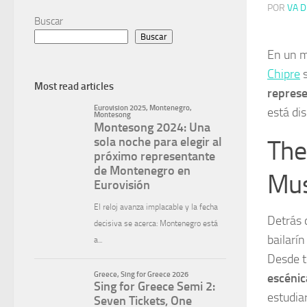
POR
VA D
Buscar
Buscar
En un m
Chipre
s
Most read articles
represe
está di
The
Mus
Detrás 
bailarí
Desde 
escénic
estudia