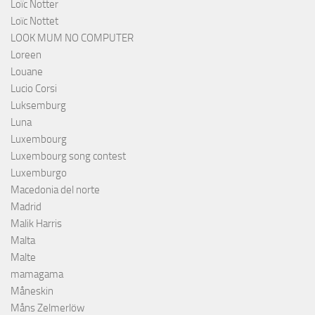
Loïc Notter
Loïc Nottet
LOOK MUM NO COMPUTER
Loreen
Louane
Lucio Corsi
Luksemburg
Luna
Luxembourg
Luxembourg song contest
Luxemburgo
Macedonia del norte
Madrid
Malik Harris
Malta
Malte
mamagama
Måneskin
Måns Zelmerlöw