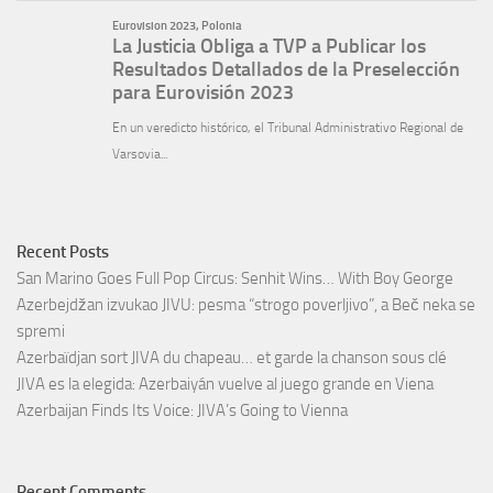
Recent Posts
San Marino Goes Full Pop Circus: Senhit Wins… With Boy George
Azerbejdžan izvukao JIVU: pesma “strogo poverljivo”, a Beč neka se
spremi
Azerbaïdjan sort JIVA du chapeau… et garde la chanson sous clé
JIVA es la elegida: Azerbaiyán vuelve al juego grande en Viena
Azerbaijan Finds Its Voice: JIVA’s Going to Vienna
Recent Comments