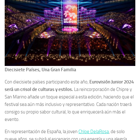
Diecisiete Países, Una Gran Familia
Con diecisiete países participando este año,
Eurovisión Junior 2024
será un crisol de culturas y estilos.
La reincorporación de Chipre y
San Marino añade un toque especial a esta edición, haciendo que el
festival sea aún más inclusivo y representativo. Cada nación traerá
consigo su propio sabor cultural, lo que enriquecerá aún más el
evento.
En representación de España, la joven
Chloe DelaRosa
, de solo
nueve años, se subirá al escenario con una energía y una alegría