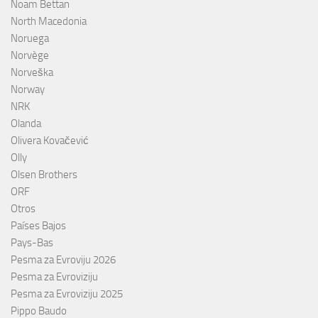
Noam Bettan
North Macedonia
Noruega
Norvège
Norveška
Norway
NRK
Olanda
Olivera Kovačević
Olly
Olsen Brothers
ORF
Otros
Países Bajos
Pays-Bas
Pesma za Evroviju 2026
Pesma za Evroviziju
Pesma za Evroviziju 2025
Pippo Baudo