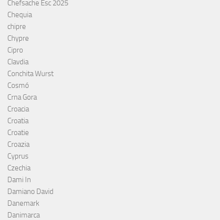
Chefsache Esc 2025
Chequia
chipre
Chypre
Cipro
Clavdia
Conchita Wurst
Cosmó
Crna Gora
Croacia
Croatia
Croatie
Croazia
Cyprus
Czechia
Dami In
Damiano David
Danemark
Danimarca