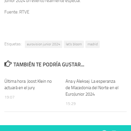
Junior 2024 un evento realmente especial.
Fuente: RTVE
Etiquetas:
eurovision junior 2024
let's bloom
madrid
TAMBIÉN TE PODRÍA GUSTAR...
Última hora: Joost Klein no
Ana y Aleksej: La esperanza
actuará en el jury
de Macedonia del Norte en el
EuroJunior 2024
19:07
15:29