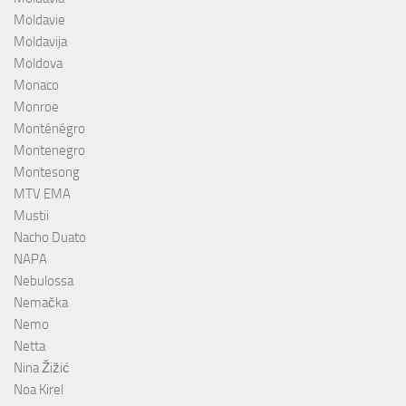
Moldavie
Moldavija
Moldova
Monaco
Monroe
Monténégro
Montenegro
Montesong
MTV EMA
Mustii
Nacho Duato
NAPA
Nebulossa
Nemačka
Nemo
Netta
Nina Žižić
Noa Kirel