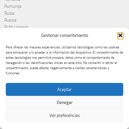
Rumunija
Rusia
Russia
Ruth Lorenzo
RÚV
Gestionar consentimiento
Saint-Marin
Sal Da Vinci
Para ofrecer las mejores experiencias, utilizamos tecnologías como las cookies
para almacenar y/o acceder a la información del dispositivo. El consentimiento de
Salvador Sobral
estas tecnologías nos permitirá procesar datos como el comportamiento de
San Marino
navegación o las identificaciones únicas en este sitio. No consentir o retirar el
Sanna Nielsen
consentimiento, puede afectar negativamente a ciertas características y
funciones.
Sanremo
Sanremo 2025
Sanremo 2026
Aceptar
Sarah Engels
Denegar
Satoshi
Selecția Națională
Ver preferencias
Senhit
Serbia