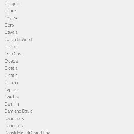
Chequia
chipre
Chypre
Cipro
Clavdia
Conchita Wurst
Cosmó
Crna Gora
Croacia
Croatia
Croatie
Croazia
Cyprus
Czechia
Dami In
Damiano David
Danemark
Danimarca
Dansk Melodi Grand Prix