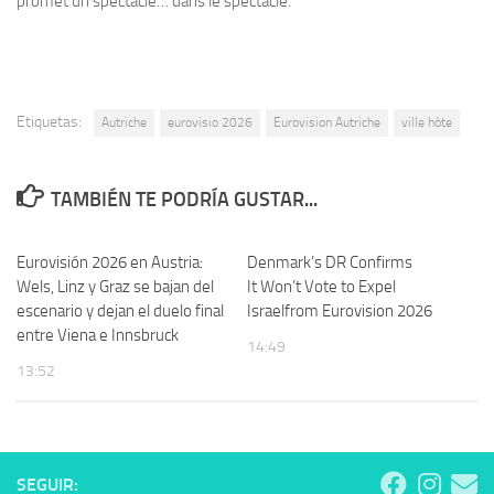
promet un spectacle… dans le spectacle.
Etiquetas:
Autriche
eurovisio 2026
Eurovision Autriche
ville hôte
TAMBIÉN TE PODRÍA GUSTAR...
Eurovisión 2026 en Austria:
Denmark’s DR Confirms
Wels, Linz y Graz se bajan del
It Won’t Vote to Expel
escenario y dejan el duelo final
Israelfrom Eurovision 2026
entre Viena e Innsbruck
14:49
13:52
SEGUIR: