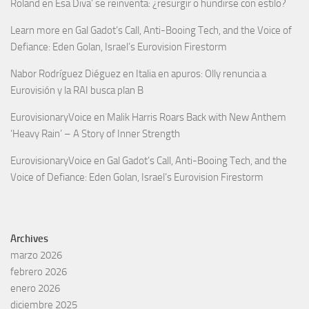
Roland
en
Esa Diva’ se reinventa: ¿resurgir o hundirse con estilo?
Learn more
en
Gal Gadot’s Call, Anti-Booing Tech, and the Voice of
Defiance: Eden Golan, Israel’s Eurovision Firestorm
Nabor Rodríguez Diéguez
en
Italia en apuros: Olly renuncia a
Eurovisión y la RAI busca plan B
EurovisionaryVoice
en
Malik Harris Roars Back with New Anthem
‘Heavy Rain’ – A Story of Inner Strength
EurovisionaryVoice
en
Gal Gadot’s Call, Anti-Booing Tech, and the
Voice of Defiance: Eden Golan, Israel’s Eurovision Firestorm
Archives
marzo 2026
febrero 2026
enero 2026
diciembre 2025