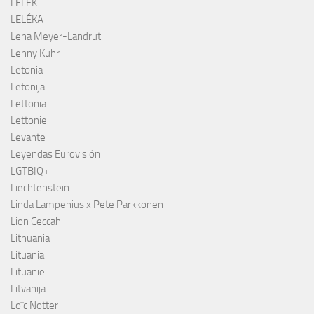
LELEK
LELÉKA
Lena Meyer-Landrut
Lenny Kuhr
Letonia
Letonija
Lettonia
Lettonie
Levante
Leyendas Eurovisión
LGTBIQ+
Liechtenstein
Linda Lampenius x Pete Parkkonen
Lion Ceccah
Lithuania
Lituania
Lituanie
Litvanija
Loïc Notter