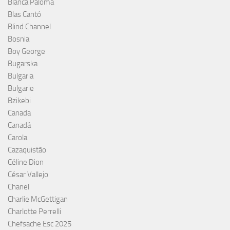
Blanca Paloma
Blas Cantó
Blind Channel
Bosnia
Boy George
Bugarska
Bulgaria
Bulgarie
Bzikebi
Canada
Canadá
Carola
Cazaquistão
Céline Dion
César Vallejo
Chanel
Charlie McGettigan
Charlotte Perrelli
Chefsache Esc 2025