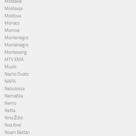
Moldavie
Moldavija
Moldova
Monaco
Monroe
Montenegro
Monténégro
Montesong
MTV EMA
Mustii
Nacho Duato
NAPA
Nebulossa
Nemačka
Nemo
Netta
Nina Žižić
Noa Kirel
Noam Bettan