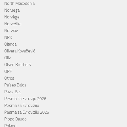
North Macedonia
Noruega
Norvège
Norveška
Norway
NRK
Olanda
Olivera Kovačević
Olly
Olsen Brothers
ORF
Otros
Países Bajos
Pays-Bas
Pesma za Evroviju 2026
Pesma za Evroviziju
Pesma za Evroviziju 2025
Pippo Baudo
Poland