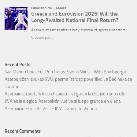
Recent Posts
San Marino Goes Full Pop Circus: Senhit Wins… With Boy George
Azerbejdžan izvukao JIVU: pesma “strogo poverljivo”, a Beč neka se
spremi
Azerbaïdjan sort JIVA du chapeau… et garde la chanson sous clé
JIVA es la elegida: Azerbaiyán vuelve al juego grande en Viena
Azerbaijan Finds Its Voice: JIVA’s Going to Vienna
Recent Comments