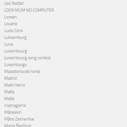
Loïc Nottet
LOOK MUM NO COMPUTER
Loreen
Louane
Lucio Corsi
Luksemburg
Luna
Luxembourg
Luxembourg song contest
Luxemburgo
Macedonia del norte
Madrid
Malik Harris
Malta
Malte
mamagama
Måneskin
Måns Zelmerlöw
Marija Šerifovic