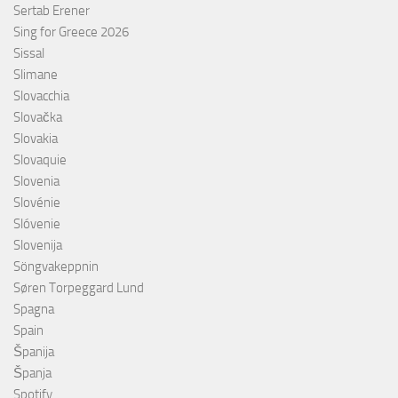
Sertab Erener
Sing for Greece 2026
Sissal
Slimane
Slovacchia
Slovačka
Slovakia
Slovaquie
Slovenia
Slovénie
Slóvenie
Slovenija
Söngvakeppnin
Søren Torpeggard Lund
Spagna
Spain
Španija
Španja
Spotify