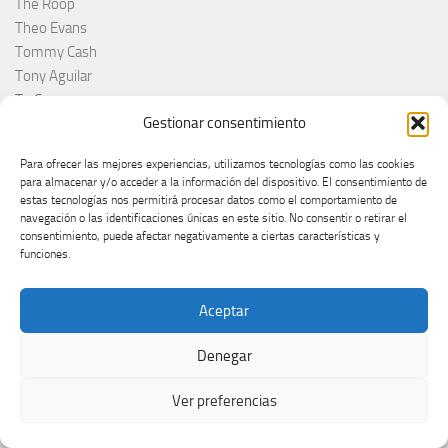
The Roop
Theo Evans
Tommy Cash
Tony Aguilar
Tu Cara me suena
Gestionar consentimiento
Turkey
Turquie
Para ofrecer las mejores experiencias, utilizamos tecnologías como las cookies
Ucraina
para almacenar y/o acceder a la información del dispositivo. El consentimiento de
Ucrânia
estas tecnologías nos permitirá procesar datos como el comportamiento de
Ucrania
navegación o las identificaciones únicas en este sitio. No consentir o retirar el
consentimiento, puede afectar negativamente a ciertas características y
UER
funciones.
Uk
Ukraine
Aceptar
Ukrajina
UMK
Denegar
Una voce per San Marino
Uncategorized
Ver preferencias
Velika Britanija
Veronica Fusaro