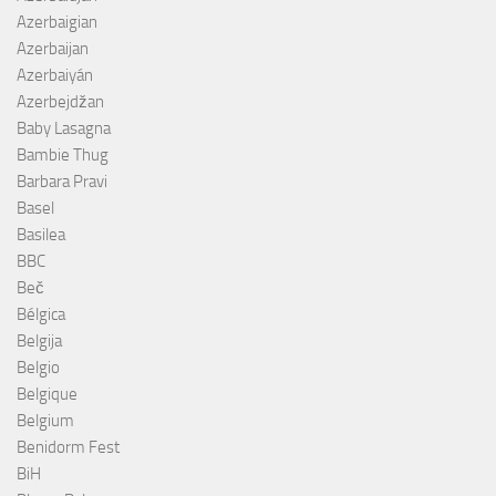
Azerbaigian
Azerbaijan
Azerbaiyán
Azerbejdžan
Baby Lasagna
Bambie Thug
Barbara Pravi
Basel
Basilea
BBC
Beč
Bélgica
Belgija
Belgio
Belgique
Belgium
Benidorm Fest
BiH