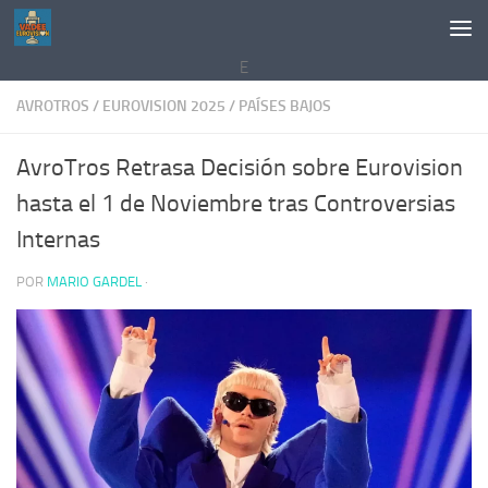
Saltar al contenido
E
AVROTROS
/
EUROVISION 2025
/
PAÍSES BAJOS
AvroTros Retrasa Decisión sobre Eurovision
hasta el 1 de Noviembre tras Controversias
Internas
POR
MARIO GARDEL
·