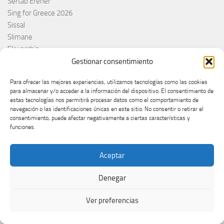
Sertab Erener
Sing for Greece 2026
Sissal
Slimane
Slovacchia
Slovačka
Gestionar consentimiento
Slovakia
Para ofrecer las mejores experiencias, utilizamos tecnologías como las cookies
Slovaquie
para almacenar y/o acceder a la información del dispositivo. El consentimiento de
Slovenia
estas tecnologías nos permitirá procesar datos como el comportamiento de
Slovénie
navegación o las identificaciones únicas en este sitio. No consentir o retirar el
consentimiento, puede afectar negativamente a ciertas características y
Slóvenie
funciones.
Slovenija
Söngvakeppnin
Aceptar
Søren Torpeggard Lund
Spagna
Denegar
Spain
Španija
Ver preferencias
Španja
Spotify