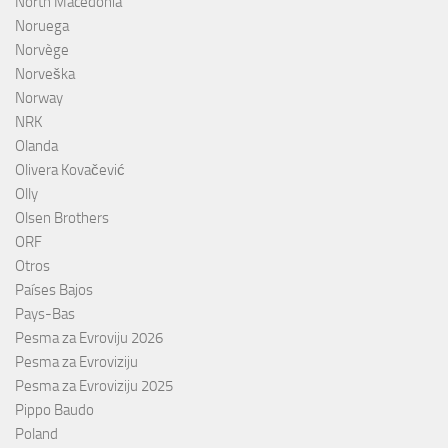
North Macedonia
Noruega
Norvège
Norveška
Norway
NRK
Olanda
Olivera Kovačević
Olly
Olsen Brothers
ORF
Otros
Países Bajos
Pays-Bas
Pesma za Evroviju 2026
Pesma za Evroviziju
Pesma za Evroviziju 2025
Pippo Baudo
Poland