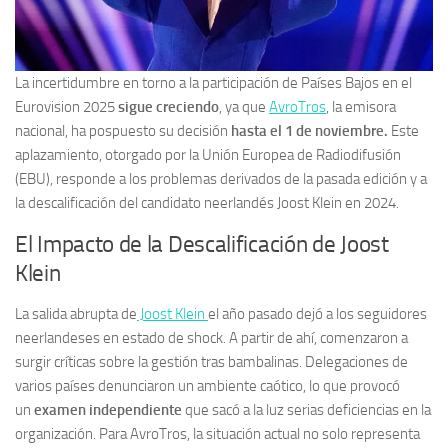
La incertidumbre en torno a la participación de Países Bajos en el
Eurovision 2025
sigue creciendo
, ya que
AvroTros
, la emisora
nacional, ha pospuesto su decisión
hasta el 1 de noviembre.
Este
aplazamiento, otorgado por la Unión Europea de Radiodifusión
(EBU), responde a los problemas derivados de la pasada edición y a
la descalificación del candidato neerlandés Joost Klein en 2024.
El Impacto de la Descalificación de Joost
Klein
La salida abrupta de
Joost Klein
el año pasado dejó a los seguidores
neerlandeses en estado de shock. A partir de ahí, comenzaron a
surgir críticas sobre la gestión tras bambalinas. Delegaciones de
varios países denunciaron un ambiente caótico, lo que provocó
un
examen independiente
que sacó a la luz serias deficiencias en la
organización. Para AvroTros, la situación actual no solo representa