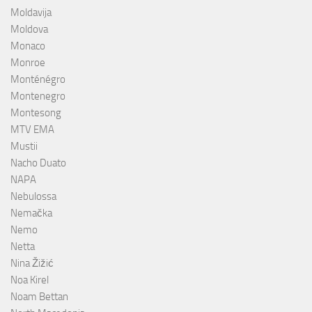
Moldavija
Moldova
Monaco
Monroe
Monténégro
Montenegro
Montesong
MTV EMA
Mustii
Nacho Duato
NAPA
Nebulossa
Nemačka
Nemo
Netta
Nina Žižić
Noa Kirel
Noam Bettan