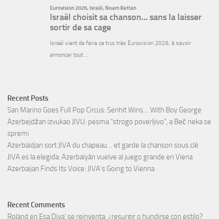
Recent Posts
San Marino Goes Full Pop Circus: Senhit Wins… With Boy George
Azerbejdžan izvukao JIVU: pesma “strogo poverljivo”, a Beč neka se
spremi
Azerbaïdjan sort JIVA du chapeau… et garde la chanson sous clé
JIVA es la elegida: Azerbaiyán vuelve al juego grande en Viena
Azerbaijan Finds Its Voice: JIVA’s Going to Vienna
Recent Comments
Roland
en
Esa Diva’ se reinventa: ¿resurgir o hundirse con estilo?