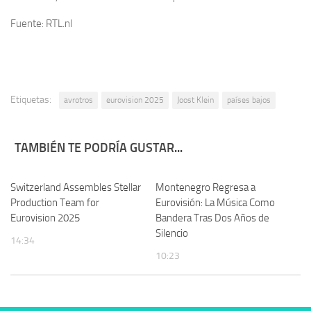
Fuente: RTL.nl
Etiquetas:
avrotros
eurovision 2025
Joost Klein
países bajos
TAMBIÉN TE PODRÍA GUSTAR...
Switzerland Assembles Stellar
Montenegro Regresa a
Production Team for
Eurovisión: La Música Como
Eurovision 2025
Bandera Tras Dos Años de
Silencio
14:34
10:23