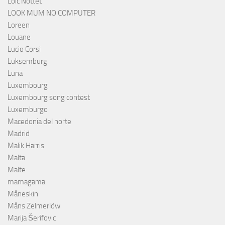
Loïc Nottet
LOOK MUM NO COMPUTER
Loreen
Louane
Lucio Corsi
Luksemburg
Luna
Luxembourg
Luxembourg song contest
Luxemburgo
Macedonia del norte
Madrid
Malik Harris
Malta
Malte
mamagama
Måneskin
Måns Zelmerlöw
Marija Šerifovic