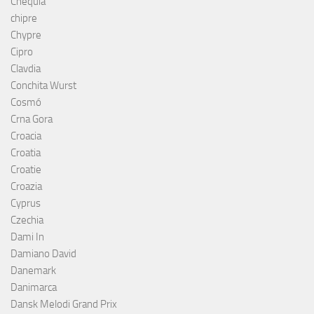
Chequia
chipre
Chypre
Cipro
Clavdia
Conchita Wurst
Cosmó
Crna Gora
Croacia
Croatia
Croatie
Croazia
Cyprus
Czechia
Dami In
Damiano David
Danemark
Danimarca
Dansk Melodi Grand Prix