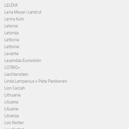
LELÉKA
Lena Meyer-Landrut
Lenny Kuhr
Letonia
Letonija
Lettonia
Lettonie
Levante
Leyendas Eurovisión
LGTBIQ+
Liechtenstein
Linda Lampenius x Pete Parkkonen
Lion Ceccah
Lithuania
Lituania
Lituanie
Litvanija
Loïc Notter