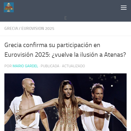
Saltar al contenido
E
GRECIA
/
EUROVISION 2025
Grecia confirma su participación en
Eurovisión 2025: ¿vuelve la ilusión a Atenas?
POR
MARIO GARDEL
· PUBLICADA
· ACTUALIZADO