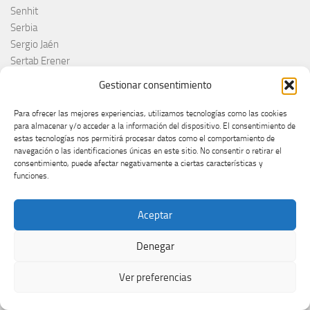
Senhit
Serbia
Sergio Jaén
Sertab Erener
Sing for Greece 2026
Gestionar consentimiento
Sissal
Slimane
Para ofrecer las mejores experiencias, utilizamos tecnologías como las cookies
Slovacchia
para almacenar y/o acceder a la información del dispositivo. El consentimiento de
estas tecnologías nos permitirá procesar datos como el comportamiento de
Slovačka
navegación o las identificaciones únicas en este sitio. No consentir o retirar el
Slovakia
consentimiento, puede afectar negativamente a ciertas características y
Slovaquie
funciones.
Slovenia
Slovénie
Aceptar
Slóvenie
Slovenija
Denegar
Söngvakeppnin
Søren Torpeggard Lund
Ver preferencias
Spagna
Spain