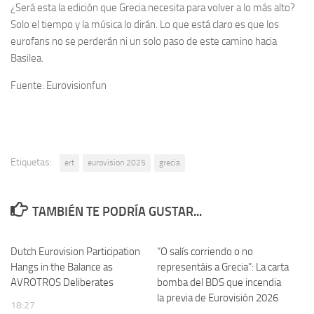
¿Será esta la edición que Grecia necesita para volver a lo más alto?
Solo el tiempo y la música lo dirán. Lo que está claro es que los
eurofans no se perderán ni un solo paso de este camino hacia
Basilea.
Fuente: Eurovisionfun
Etiquetas:
ert
eurovision 2025
grecia
TAMBIÉN TE PODRÍA GUSTAR...
Dutch Eurovision Participation
“O salís corriendo o no
Hangs in the Balance as
representáis a Grecia”: La carta
AVROTROS Deliberates
bomba del BDS que incendia
la previa de Eurovisión 2026
18:27