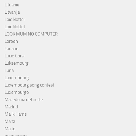
Lituanie
Litvanija
Loïc Notter
Loïc Nottet
LOOK MUM NO COMPUTER
Loreen
Louane
Lucio Corsi
Luksemburg
Luna
Luxembourg
Luxembourg song contest
Luxemburgo
Macedonia del norte
Madrid
Malik Harris
Malta
Malte
mamagama