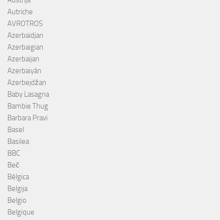
Autriche
AVROTROS
Azerbaïdjan
Azerbaigian
Azerbaijan
Azerbaiyán
Azerbejdžan
Baby Lasagna
Bambie Thug
Barbara Pravi
Basel
Basilea
BBC
Beč
Bélgica
Belgija
Belgio
Belgique