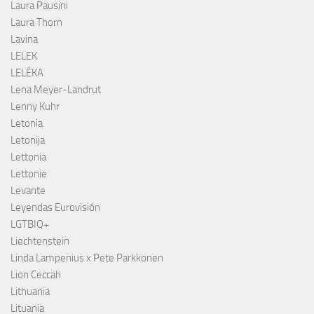
Laura Pausini
Laura Thorn
Lavina
LELEK
LELÉKA
Lena Meyer-Landrut
Lenny Kuhr
Letonia
Letonija
Lettonia
Lettonie
Levante
Leyendas Eurovisión
LGTBIQ+
Liechtenstein
Linda Lampenius x Pete Parkkonen
Lion Ceccah
Lithuania
Lituania