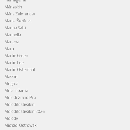
Måneskin
Måns Zelmerlöw
Marija Šerifovic
Marina Satti
Marinella
Marlena
Maro
Martin Green
Martin Lee
Martin Österdahl
Massiel
Megara
Melani García
Melodi Grand Prix
Melodifestivalen
Melodifestivalen 2026
Melody
Michael Ostrowski