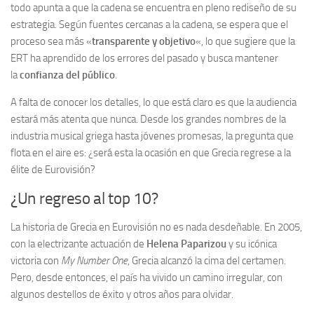
todo apunta a que la cadena se encuentra en pleno rediseño de su
estrategia. Según fuentes cercanas a la cadena, se espera que el
proceso sea más «
transparente y objetivo
«, lo que sugiere que la
ERT ha aprendido de los errores del pasado y busca mantener
la
confianza del público
.
A falta de conocer los detalles, lo que está claro es que la audiencia
estará más atenta que nunca. Desde los grandes nombres de la
industria musical griega hasta jóvenes promesas, la pregunta que
flota en el aire es: ¿será esta la ocasión en que Grecia regrese a la
élite de Eurovisión?
¿Un regreso al top 10?
La historia de Grecia en Eurovisión no es nada desdeñable. En 2005,
con la electrizante actuación de
Helena Paparizou
y su icónica
victoria con
My Number One
, Grecia alcanzó la cima del certamen.
Pero, desde entonces, el país ha vivido un camino irregular, con
algunos destellos de éxito y otros años para olvidar.