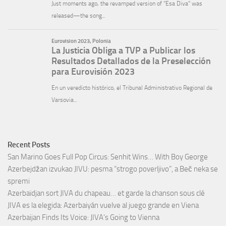
Recent Posts
San Marino Goes Full Pop Circus: Senhit Wins… With Boy George
Azerbejdžan izvukao JIVU: pesma “strogo poverljivo”, a Beč neka se
spremi
Azerbaïdjan sort JIVA du chapeau… et garde la chanson sous clé
JIVA es la elegida: Azerbaiyán vuelve al juego grande en Viena
Azerbaijan Finds Its Voice: JIVA’s Going to Vienna