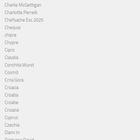
Charlie McGettigan
Charlotte Perrelli
Chefsache Esc 2025
Chequia
chipre
Chypre
Cipro
Clavdia
Conchita Wurst
Cosmó
Crna Gora
Croacia
Croatia
Croatie
Croazia
Cyprus
Czechia
Dami In
Damiano David