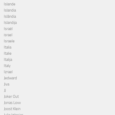
Islande
Islandia
Islândia
Islandija
Israël
israel
Israele
Italia
Italie
Italija
Italy
Izrael
Jedward
Jiva
JJ
Joker Out
Jonas Lovv
Joost Klein
Julio Iglesias