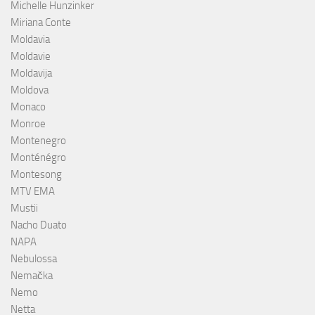
Michelle Hunzinker
Miriana Conte
Moldavia
Moldavie
Moldavija
Moldova
Monaco
Monroe
Montenegro
Monténégro
Montesong
MTV EMA
Mustii
Nacho Duato
NAPA
Nebulossa
Nemačka
Nemo
Netta