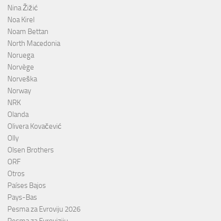
Nina Žižić
Noa Kirel
Noam Bettan
North Macedonia
Noruega
Norvège
Norveška
Norway
NRK
Olanda
Olivera Kovačević
Olly
Olsen Brothers
ORF
Otros
Países Bajos
Pays-Bas
Pesma za Evroviju 2026
Pesma za Evroviziju