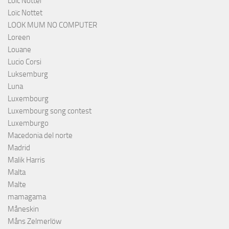
Loïc Notter
Loïc Nottet
LOOK MUM NO COMPUTER
Loreen
Louane
Lucio Corsi
Luksemburg
Luna
Luxembourg
Luxembourg song contest
Luxemburgo
Macedonia del norte
Madrid
Malik Harris
Malta
Malte
mamagama
Måneskin
Måns Zelmerlöw