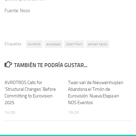
Fuente: Noos
Etiquetas:
avrotros
europapa
Joost Klein
países bajos
TAMBIÉN TE PODRÍA GUSTAR...
AVROTROS Calls for
Twan van de Nieuwenhuijzen
‘Structural Changes’ Before
Abandona el Timón de
Committing to Eurovision
Eurovisión: Nueva Etapa en
2025
NOS Eventos
14:09
19:29