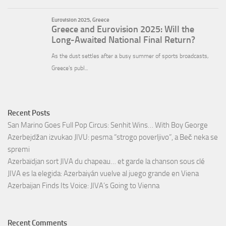
Recent Posts
San Marino Goes Full Pop Circus: Senhit Wins… With Boy George
Azerbejdžan izvukao JIVU: pesma “strogo poverljivo”, a Beč neka se
spremi
Azerbaïdjan sort JIVA du chapeau… et garde la chanson sous clé
JIVA es la elegida: Azerbaiyán vuelve al juego grande en Viena
Azerbaijan Finds Its Voice: JIVA’s Going to Vienna
Recent Comments