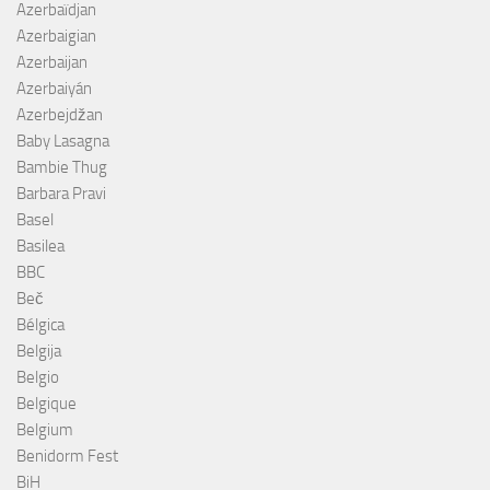
Azerbaïdjan
Azerbaigian
Azerbaijan
Azerbaiyán
Azerbejdžan
Baby Lasagna
Bambie Thug
Barbara Pravi
Basel
Basilea
BBC
Beč
Bélgica
Belgija
Belgio
Belgique
Belgium
Benidorm Fest
BiH