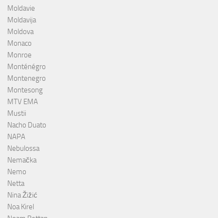
Moldavie
Moldavija
Moldova
Monaco
Monroe
Monténégro
Montenegro
Montesong
MTV EMA
Mustii
Nacho Duato
NAPA
Nebulossa
Nemačka
Nemo
Netta
Nina Žižić
Noa Kirel