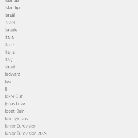
Islândia
Islandija
Israël
israel
Israele
Italia
Italie
Italija
Italy
Izrael
Jedward
Jiva
JJ
Joker Out
Jonas Lovv
Joost Klein
Julio Iglesias
Junior Eurovision
Junior Eurovision 2024