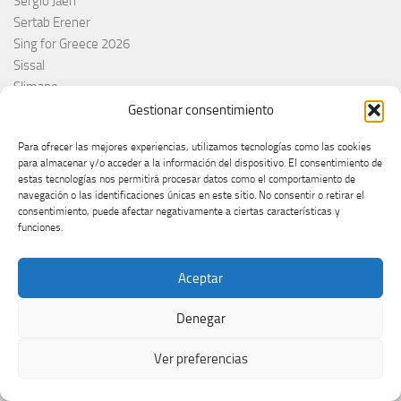
Sergio Jaén
Sertab Erener
Sing for Greece 2026
Sissal
Slimane
Slovacchia
Gestionar consentimiento
Slovačka
Para ofrecer las mejores experiencias, utilizamos tecnologías como las cookies
Slovakia
para almacenar y/o acceder a la información del dispositivo. El consentimiento de
Slovaquie
estas tecnologías nos permitirá procesar datos como el comportamiento de
Slovenia
navegación o las identificaciones únicas en este sitio. No consentir o retirar el
consentimiento, puede afectar negativamente a ciertas características y
Slóvenie
funciones.
Slovénie
Slovenija
Aceptar
Söngvakeppnin
Søren Torpeggard Lund
Denegar
Spagna
Spain
Ver preferencias
Španija
Španja