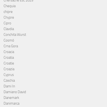
Chefsache Esc 2025
Chequia
chipre
Chypre
Cipro
Clavdia
Conchita Wurst
Cosmó
Crna Gora
Croacia
Croatia
Croatie
Croazia
Cyprus
Czechia
Dami In
Damiano David
Danemark
Danimarca