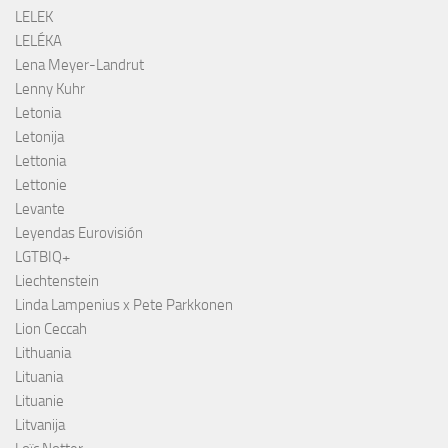
LELEK
LELÉKA
Lena Meyer-Landrut
Lenny Kuhr
Letonia
Letonija
Lettonia
Lettonie
Levante
Leyendas Eurovisión
LGTBIQ+
Liechtenstein
Linda Lampenius x Pete Parkkonen
Lion Ceccah
Lithuania
Lituania
Lituanie
Litvanija