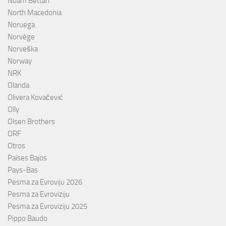
Noam Bettan
North Macedonia
Noruega
Norvège
Norveška
Norway
NRK
Olanda
Olivera Kovačević
Olly
Olsen Brothers
ORF
Otros
Países Bajos
Pays-Bas
Pesma za Evroviju 2026
Pesma za Evroviziju
Pesma za Evroviziju 2025
Pippo Baudo