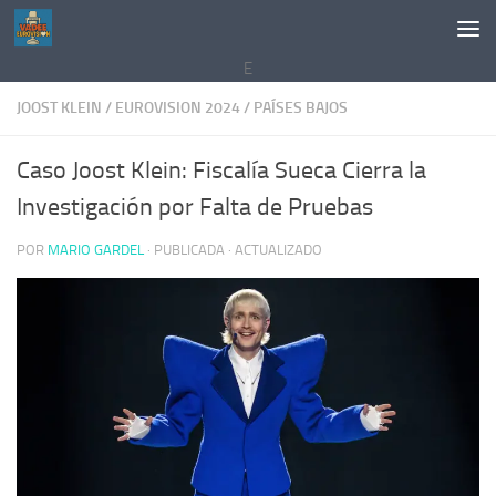
Saltar al contenido
E
JOOST KLEIN
/
EUROVISION 2024
/
PAÍSES BAJOS
Caso Joost Klein: Fiscalía Sueca Cierra la
Investigación por Falta de Pruebas
POR
MARIO GARDEL
· PUBLICADA
· ACTUALIZADO