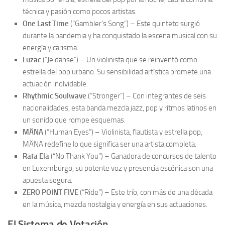
técnica y pasión como pocos artistas.
One Last Time
(“Gambler’s Song”) – Este quinteto surgió
durante la pandemia y ha conquistado la escena musical con su
energía y carisma.
Luzac
(“Je danse”) – Un violinista que se reinventó como
estrella del pop urbano. Su sensibilidad artística promete una
actuación inolvidable.
Rhythmic Soulwave
(“Stronger”) – Con integrantes de seis
nacionalidades, esta banda mezcla jazz, pop y ritmos latinos en
un sonido que rompe esquemas.
MÄNA
(“Human Eyes”) – Violinista, flautista y estrella pop,
MÄNA redefine lo que significa ser una artista completa.
Rafa Ela
(“No Thank You”) – Ganadora de concursos de talento
en Luxemburgo, su potente voz y presencia escénica son una
apuesta segura.
ZERO POINT FIVE
(“Ride”) – Este trío, con más de una década
en la música, mezcla nostalgia y energía en sus actuaciones.
El Sistema de Votación