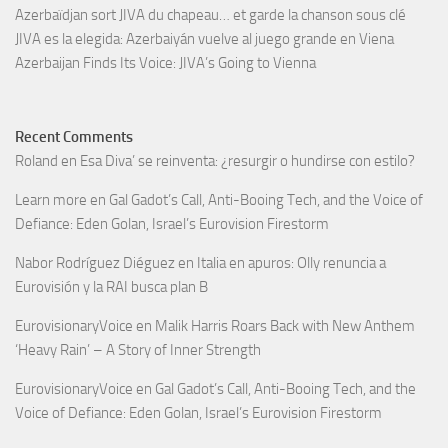
Azerbaïdjan sort JIVA du chapeau… et garde la chanson sous clé
JIVA es la elegida: Azerbaiyán vuelve al juego grande en Viena
Azerbaijan Finds Its Voice: JIVA’s Going to Vienna
Recent Comments
Roland
en
Esa Diva’ se reinventa: ¿resurgir o hundirse con estilo?
Learn more
en
Gal Gadot’s Call, Anti-Booing Tech, and the Voice of
Defiance: Eden Golan, Israel’s Eurovision Firestorm
Nabor Rodríguez Diéguez
en
Italia en apuros: Olly renuncia a
Eurovisión y la RAI busca plan B
EurovisionaryVoice
en
Malik Harris Roars Back with New Anthem
‘Heavy Rain’ – A Story of Inner Strength
EurovisionaryVoice
en
Gal Gadot’s Call, Anti-Booing Tech, and the
Voice of Defiance: Eden Golan, Israel’s Eurovision Firestorm