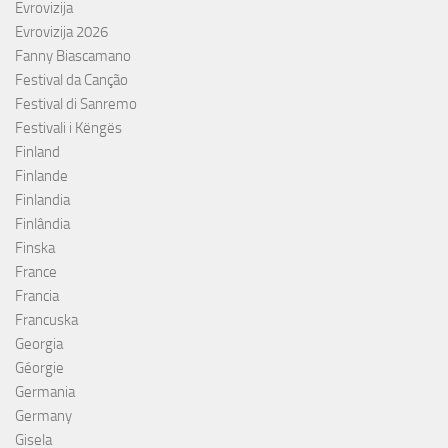
Evrovizija
Evrovizija 2026
Fanny Biascamano
Festival da Canção
Festival di Sanremo
Festivali i Këngës
Finland
Finlande
Finlandia
Finlândia
Finska
France
Francia
Francuska
Georgia
Géorgie
Germania
Germany
Gisela