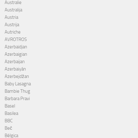
Australie
Australija
Austria
Austrija
Autriche
AVROTROS
Azerbaïdjan
Azerbaigian
Azerbaijan
Azerbaiyán
Azerbejdžan
Baby Lasagna
Bambie Thug
Barbara Pravi
Basel
Basilea
BBC
Beč
Bélgica