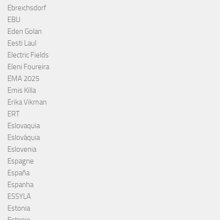
Ebreichsdorf
EBU
Eden Golan
Eesti Laul
Electric Fields
Eleni Foureira
EMA 2025
Emis Killa
Erika Vikman
ERT
Eslovaquia
Eslováquia
Eslovenia
Espagne
España
Espanha
ESSYLA
Estonia
Estonie