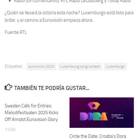
Radio (sin comentarios): RTL Radio Lëtzebuerg y Today Radio
¿Quién se llevará la victoria esta noche? Luxemburgo está listo para
brillar, y el camino a Eurovisión empieza ahora.
Fuente:RTL
Etiquetas:
eurovision 2025
Luxembourg song contest
Luxemburgo
TAMBIÉN TE PODRÍA GUSTAR...
Sweden Calls for Entries:
Melodifestivalen 2025 Kicks
Off Amidst Eurovision Glory
12:00
Circle the Date: Croatia’s Dora