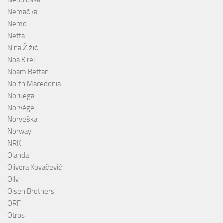
Nemačka
Nemo
Netta
Nina Žižić
Noa Kirel
Noam Bettan
North Macedonia
Noruega
Norvège
Norveška
Norway
NRK
Olanda
Olivera Kovačević
Olly
Olsen Brothers
ORF
Otros