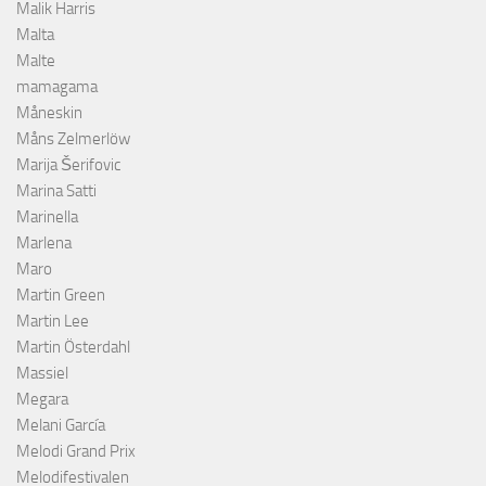
Malik Harris
Malta
Malte
mamagama
Måneskin
Måns Zelmerlöw
Marija Šerifovic
Marina Satti
Marinella
Marlena
Maro
Martin Green
Martin Lee
Martin Österdahl
Massiel
Megara
Melani García
Melodi Grand Prix
Melodifestivalen