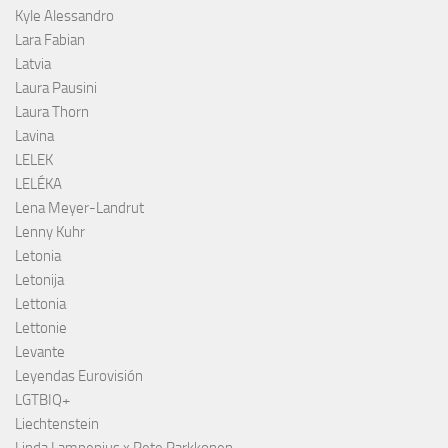
Kyle Alessandro
Lara Fabian
Latvia
Laura Pausini
Laura Thorn
Lavina
LELEK
LELÉKA
Lena Meyer-Landrut
Lenny Kuhr
Letonia
Letonija
Lettonia
Lettonie
Levante
Leyendas Eurovisión
LGTBIQ+
Liechtenstein
Linda Lampenius x Pete Parkkonen