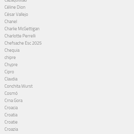
Céline Dion
César Vallejo
Chanel
Charlie McGettigan
Charlotte Perrelli
Chefsache Esc 2025
Chequia
chipre
Chypre
Cipro
Clavdia
Conchita Wurst
Cosmó
Crna Gora
Croacia
Croatia
Croatie
Croazia