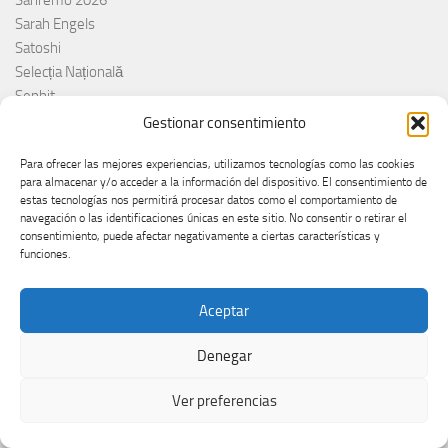
Sarah Engels
Satoshi
Selecția Națională
Senhit
Serbia
Gestionar consentimiento
Sergio Jaén
Para ofrecer las mejores experiencias, utilizamos tecnologías como las cookies
Sertab Erener
para almacenar y/o acceder a la información del dispositivo. El consentimiento de
Sing for Greece 2026
estas tecnologías nos permitirá procesar datos como el comportamiento de
Sissal
navegación o las identificaciones únicas en este sitio. No consentir o retirar el
consentimiento, puede afectar negativamente a ciertas características y
Slimane
funciones.
Slovacchia
Slovačka
Aceptar
Slovakia
Slovaquie
Denegar
Slovenia
Slovénie
Ver preferencias
Slóvenie
Slovenija