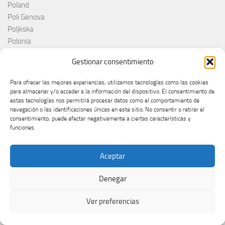
Poland
Poli Genova
Poljkska
Polonia
Portogallo
Gestionar consentimiento
Portugal
princ
Para ofrecer las mejores experiencias, utilizamos tecnologías como las cookies
RAI
para almacenar y/o acceder a la información del dispositivo. El consentimiento de
Red Sebastian
estas tecnologías nos permitirá procesar datos como el comportamiento de
navegación o las identificaciones únicas en este sitio. No consentir o retirar el
Reino Unido
consentimiento, puede afectar negativamente a ciertas características y
Remember Monday
funciones.
Romania
Rosa López
Aceptar
Roumanie
Royaume-Uni
Denegar
RTÉ
RTVE
Ver preferencias
RTVSLO
Rumanía