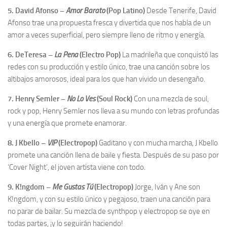
5. David Afonso –
Amor Barato
(Pop Latino)
Desde Tenerife, David
Afonso trae una propuesta fresca y divertida que nos habla de un
amor a veces superficial, pero siempre lleno de ritmo y energía.
6. DeTeresa –
La Pena
(Electro Pop)
La madrileña que conquistó las
redes con su producción y estilo único, trae una canción sobre los
altibajos amorosos, ideal para los que han vivido un desengaño.
7. Henry Semler –
No Lo Ves
(Soul Rock)
Con una mezcla de soul,
rock y pop, Henry Semler nos lleva a su mundo con letras profundas
y una energía que promete enamorar.
8. J Kbello –
VIP
(Electropop)
Gaditano y con mucha marcha, J Kbello
promete una canción llena de baile y fiesta. Después de su paso por
‘Cover Night’, el joven artista viene con todo.
9. K!ngdom –
Me Gustas Tú
(Electropop)
Jorge, Iván y Ane son
K!ngdom, y con su estilo único y pegajoso, traen una canción para
no parar de bailar. Su mezcla de synthpop y electropop se oye en
todas partes, ¡y lo seguirán haciendo!