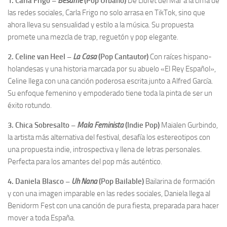
1. Carla Frigo –
Bésame
(Pop Urbano)
De Lloret del Mar a la cima de
las redes sociales, Carla Frigo no solo arrasa en TikTok, sino que
ahora lleva su sensualidad y estilo a la música. Su propuesta
promete una mezcla de trap, reguetón y pop elegante.
2. Celine van Heel –
La Casa
(Pop Cantautor)
Con raíces hispano-
holandesas y una historia marcada por su abuelo «El Rey Español»,
Celine llega con una canción poderosa escrita junto a Alfred García.
Su enfoque femenino y empoderado tiene toda la pinta de ser un
éxito rotundo.
3. Chica Sobresalto –
Mala Feminista
(Indie Pop)
Maialen Gurbindo,
la artista más alternativa del festival, desafía los estereotipos con
una propuesta indie, introspectiva y llena de letras personales.
Perfecta para los amantes del pop más auténtico.
4. Daniela Blasco –
Uh Nana
(Pop Bailable)
Bailarina de formación
y con una imagen imparable en las redes sociales, Daniela llega al
Benidorm Fest con una canción de pura fiesta, preparada para hacer
mover a toda España.