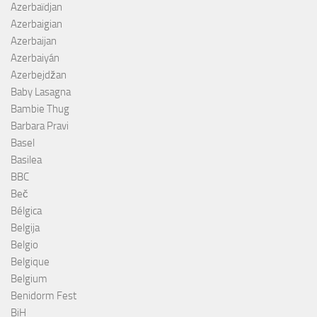
Azerbaïdjan
Azerbaigian
Azerbaijan
Azerbaiyán
Azerbejdžan
Baby Lasagna
Bambie Thug
Barbara Pravi
Basel
Basilea
BBC
Beč
Bélgica
Belgija
Belgio
Belgique
Belgium
Benidorm Fest
BiH