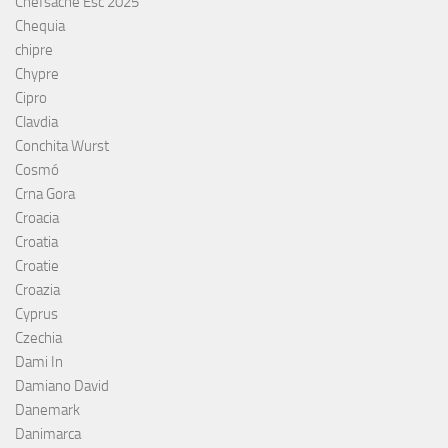
Chefsache Esc 2025
Chequia
chipre
Chypre
Cipro
Clavdia
Conchita Wurst
Cosmó
Crna Gora
Croacia
Croatia
Croatie
Croazia
Cyprus
Czechia
Dami In
Damiano David
Danemark
Danimarca