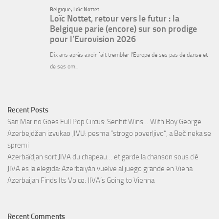
Recent Posts
San Marino Goes Full Pop Circus: Senhit Wins… With Boy George
Azerbejdžan izvukao JIVU: pesma “strogo poverljivo”, a Beč neka se
spremi
Azerbaïdjan sort JIVA du chapeau… et garde la chanson sous clé
JIVA es la elegida: Azerbaiyán vuelve al juego grande en Viena
Azerbaijan Finds Its Voice: JIVA’s Going to Vienna
Recent Comments