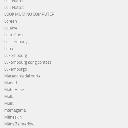
Loïc Notter
Loïc Nottet
LOOK MUM NO COMPUTER
Loreen
Louane
Lucio Corsi
Luksemburg
Luna
Luxembourg
Luxembourg song contest
Luxemburgo
Macedonia del norte
Madrid
Malik Harris
Malta
Malte
mamagama
Måneskin
Måns Zelmerlöw