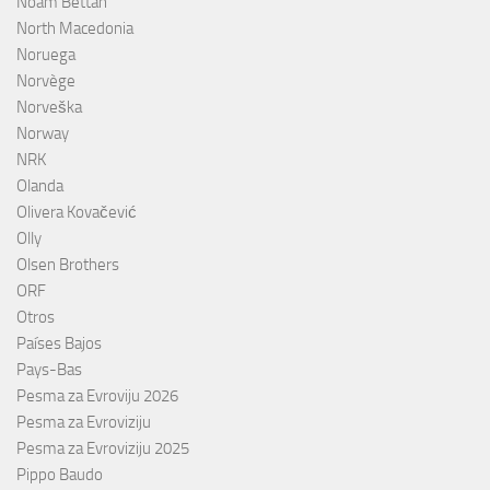
Noam Bettan
North Macedonia
Noruega
Norvège
Norveška
Norway
NRK
Olanda
Olivera Kovačević
Olly
Olsen Brothers
ORF
Otros
Países Bajos
Pays-Bas
Pesma za Evroviju 2026
Pesma za Evroviziju
Pesma za Evroviziju 2025
Pippo Baudo