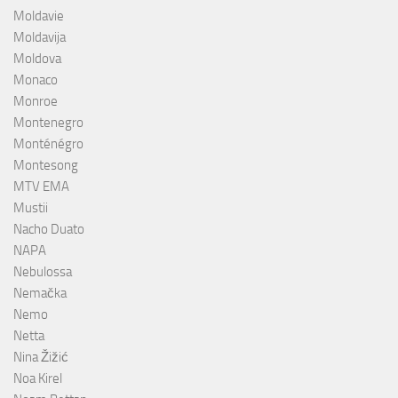
Moldavie
Moldavija
Moldova
Monaco
Monroe
Montenegro
Monténégro
Montesong
MTV EMA
Mustii
Nacho Duato
NAPA
Nebulossa
Nemačka
Nemo
Netta
Nina Žižić
Noa Kirel