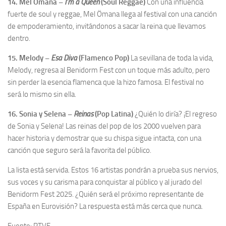
14. Mel Ömana –
I’m a Queen
(Soul Reggae)
Con una influencia
fuerte de soul y reggae, Mel Ömana llega al festival con una canción
de empoderamiento, invitándonos a sacar la reina que llevamos
dentro.
15. Melody –
Esa Diva
(Flamenco Pop)
La sevillana de toda la vida,
Melody, regresa al Benidorm Fest con un toque más adulto, pero
sin perder la esencia flamenca que la hizo famosa. El festival no
será lo mismo sin ella.
16. Sonia y Selena –
Reinas
(Pop Latina)
¿Quién lo diría? ¡El regreso
de Sonia y Selena! Las reinas del pop de los 2000 vuelven para
hacer historia y demostrar que su chispa sigue intacta, con una
canción que seguro será la favorita del público.
La lista está servida. Estos 16 artistas pondrán a prueba sus nervios,
sus voces y su carisma para conquistar al público y al jurado del
Benidorm Fest 2025. ¿Quién será el próximo representante de
España en Eurovisión? La respuesta está más cerca que nunca.