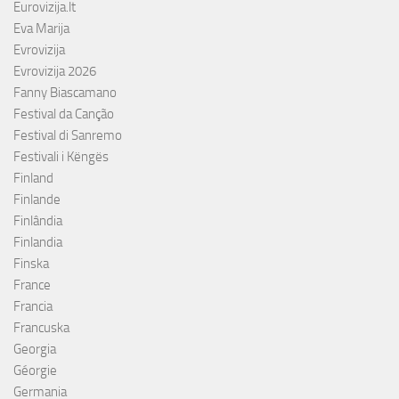
Eurovizija.lt
Eva Marija
Evrovizija
Evrovizija 2026
Fanny Biascamano
Festival da Canção
Festival di Sanremo
Festivali i Këngës
Finland
Finlande
Finlândia
Finlandia
Finska
France
Francia
Francuska
Georgia
Géorgie
Germania