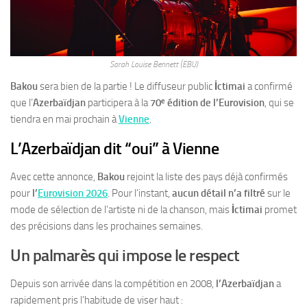
Sarah Louise Bennett (EBU)
Bakou
sera bien de la partie ! Le diffuseur public
İctimai
a confirmé
que l’
Azerbaïdjan
participera à la
70ᵉ édition de l’Eurovision
, qui se
tiendra en mai prochain à
Vienne
.
L’Azerbaïdjan dit “oui” à Vienne
Avec cette annonce,
Bakou
rejoint la liste des pays déjà confirmés
pour
l’
Eurovision 2026
. Pour l’instant,
aucun détail n’a filtré
sur le
mode de sélection de l’artiste ni de la chanson, mais
İctimai
promet
des précisions dans les prochaines semaines.
Un palmarès qui impose le respect
Depuis son arrivée dans la compétition en 2008,
l’Azerbaïdjan
a
rapidement pris l’habitude de viser haut :