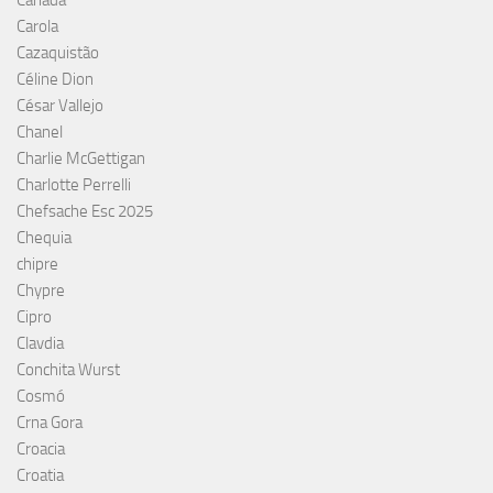
Canadá
Carola
Cazaquistão
Céline Dion
César Vallejo
Chanel
Charlie McGettigan
Charlotte Perrelli
Chefsache Esc 2025
Chequia
chipre
Chypre
Cipro
Clavdia
Conchita Wurst
Cosmó
Crna Gora
Croacia
Croatia