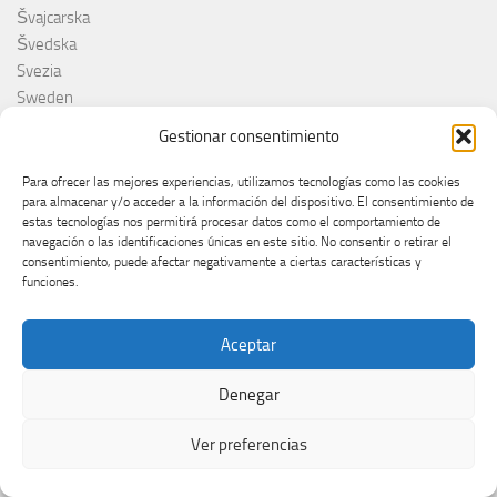
Švajcarska
Švedska
Svezia
Sweden
switzerland
Gestionar consentimiento
Taco Zimmerman
Tamara Živković
Para ofrecer las mejores experiencias, utilizamos tecnologías como las cookies
para almacenar y/o acceder a la información del dispositivo. El consentimiento de
The Netherlands
estas tecnologías nos permitirá procesar datos como el comportamiento de
The Roop
navegación o las identificaciones únicas en este sitio. No consentir o retirar el
Theo Evans
consentimiento, puede afectar negativamente a ciertas características y
funciones.
Tommy Cash
Tony Aguilar
Tu Cara me suena
Aceptar
Turkey
Turquie
Denegar
Ucraina
Ucrânia
Ver preferencias
Ucrania