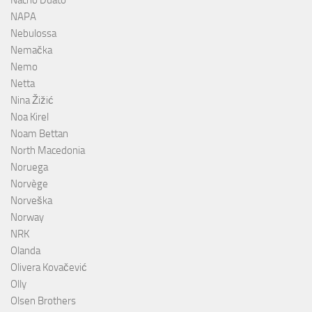
Nacho Duato
NAPA
Nebulossa
Nemačka
Nemo
Netta
Nina Žižić
Noa Kirel
Noam Bettan
North Macedonia
Noruega
Norvège
Norveška
Norway
NRK
Olanda
Olivera Kovačević
Olly
Olsen Brothers