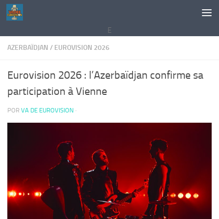
Saltar al contenido
E
AZERBAÏDJAN
/
EUROVISION 2026
Eurovision 2026 : l’Azerbaïdjan confirme sa
participation à Vienne
POR
VA DE EUROVISION
·