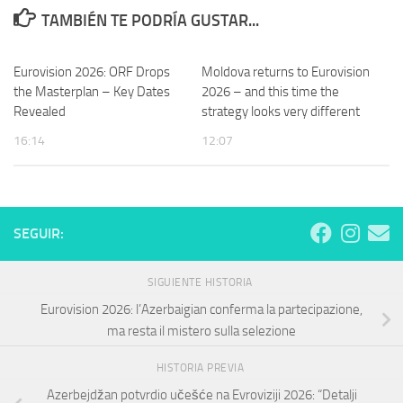
TAMBIÉN TE PODRÍA GUSTAR...
Eurovision 2026: ORF Drops
Moldova returns to Eurovision
the Masterplan – Key Dates
2026 – and this time the
Revealed
strategy looks very different
16:14
12:07
SEGUIR:
SIGUIENTE HISTORIA
Eurovision 2026: l’Azerbaigian conferma la partecipazione,
ma resta il mistero sulla selezione
HISTORIA PREVIA
Azerbejdžan potvrdio učešće na Evroviziji 2026: “Detalji