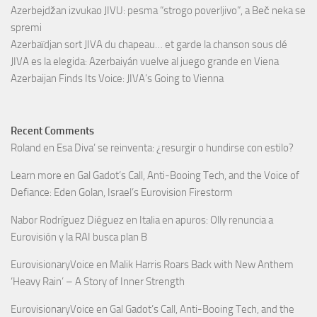
Azerbejdžan izvukao JIVU: pesma “strogo poverljivo”, a Beč neka se
spremi
Azerbaïdjan sort JIVA du chapeau… et garde la chanson sous clé
JIVA es la elegida: Azerbaiyán vuelve al juego grande en Viena
Azerbaijan Finds Its Voice: JIVA’s Going to Vienna
Recent Comments
Roland
en
Esa Diva’ se reinventa: ¿resurgir o hundirse con estilo?
Learn more
en
Gal Gadot’s Call, Anti-Booing Tech, and the Voice of
Defiance: Eden Golan, Israel’s Eurovision Firestorm
Nabor Rodríguez Diéguez
en
Italia en apuros: Olly renuncia a
Eurovisión y la RAI busca plan B
EurovisionaryVoice
en
Malik Harris Roars Back with New Anthem
‘Heavy Rain’ – A Story of Inner Strength
EurovisionaryVoice
en
Gal Gadot’s Call, Anti-Booing Tech, and the