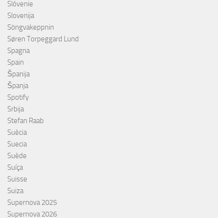
Slóvenie
Slovenija
Söngvakeppnin
Søren Torpeggard Lund
Spagna
Spain
Španija
Španja
Spotify
Srbija
Stefan Raab
Suècia
Suecia
Suède
Suíça
Suisse
Suiza
Supernova 2025
Supernova 2026