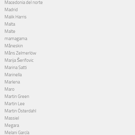
Macedonia del norte
Madrid
Malik Harris
Malta
Malte
mamagama
Måneskin
Måns Zelmerlöw
Marija Šerifovic
Marina Satti
Marinella
Marlena
Maro
Martin Green
Martin Lee
Martin Österdahl
Massiel
Megara
Melani García