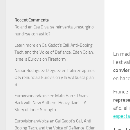
Recent Comments
Roland
en
Esa Diva’ se reinventa: ¿resurgir o
hundirse con estilo?
Learn more
en
Gal Gadot’s Call, Anti-Booing
Tech, and the Voice of Defiance: Eden Golan,
En medi
Israel’s Eurovision Firestorm
Festival
convier
Nabor Rodríguez Diéguez
en
Italia en apuros:
Olly renuncia a Eurovisión y la RAI busca plan
en hace
B
France 
EurovisionaryVoice
en
Malik Harris Roars
represe
Back with New Anthem ‘Heavy Rain’ – A
año, el 
Story of Inner Strength
especta
EurovisionaryVoice
en
Gal Gadot’s Call, Anti-
Booing Tech, and the Voice of Defiance: Eden