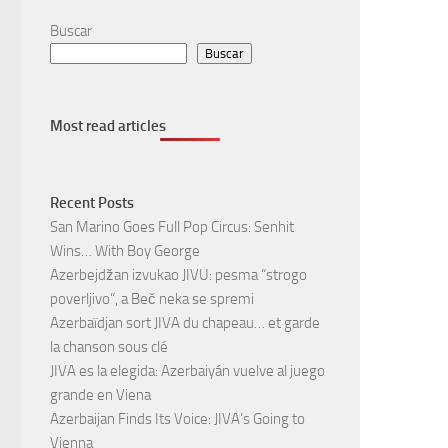
Buscar
Buscar
Most read articles
Recent Posts
San Marino Goes Full Pop Circus: Senhit
Wins… With Boy George
Azerbejdžan izvukao JIVU: pesma “strogo
poverljivo”, a Beč neka se spremi
Azerbaïdjan sort JIVA du chapeau… et garde
la chanson sous clé
JIVA es la elegida: Azerbaiyán vuelve al juego
grande en Viena
Azerbaijan Finds Its Voice: JIVA’s Going to
Vienna