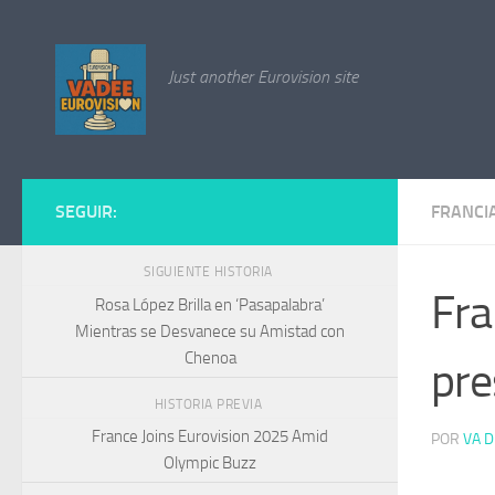
Saltar al contenido
Just another Eurovision site
SEGUIR:
FRANCI
SIGUIENTE HISTORIA
Fra
Rosa López Brilla en ‘Pasapalabra’
Mientras se Desvanece su Amistad con
Chenoa
pre
HISTORIA PREVIA
France Joins Eurovision 2025 Amid
POR
VA D
Olympic Buzz