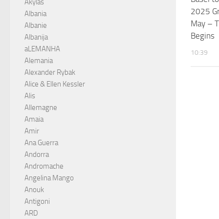
Akylas
2025 Gr
Albania
May – 
Albanie
Begins
Albanija
aLEMANHA
10:39
Alemania
Alexander Rybak
Alice & Ellen Kessler
Alis
Allemagne
Amaia
Amir
Ana Guerra
Andorra
Andromache
Angelina Mango
Anouk
Antigoni
ARD