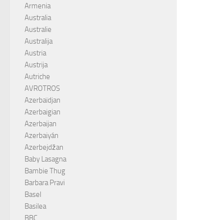
Armenia
Australia
Australie
Australija
Austria
Austrija
Autriche
AVROTROS
Azerbaïdjan
Azerbaigian
Azerbaijan
Azerbaiyán
Azerbejdžan
Baby Lasagna
Bambie Thug
Barbara Pravi
Basel
Basilea
BBC