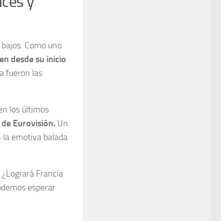
uces y
 y bajos. Como uno
en desde su inicio
a fueron las
en los últimos
 de Eurovisión.
Un
 la emotiva balada
. ¿Logrará Francia
podemos esperar