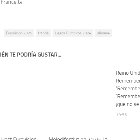
 France.tv
:
Eurovisión 2025
francia
Juegos Olímpicos 2024
slimane
ÉN TE PODRÍA GUSTAR...
Reino Unid
Remember
‘Remember
‘Remember
¡que no se
19:56
o Host Eurovision
Melodifestivalen 2025: La